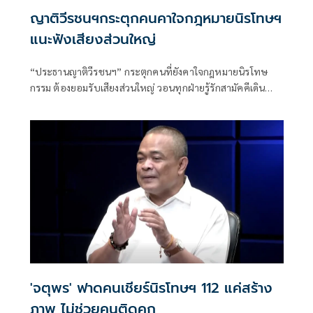
ญาติวีรชนฯกระตุกคนคาใจกฎหมายนิรโทษฯ
แนะฟังเสียงส่วนใหญ่
“ประธานญาติวีรชนฯ” กระตุกคนที่ยังคาใจกฎหมายนิรโทษ
กรรม ต้องยอมรับเสียงส่วนใหญ่ วอนทุกฝ่ายรู้รักสามัคคีเดิน
หน้าสร้างสังคมสันติสุขตามเจตนารมณ์ ย้ำหลักการ คดี ม.112
เป็น ”พระราชอำนาจ” ผู้ใดจะละเมิดมิได้เผยผู้มีอายุต่ำกว่า 18
ปีส่วนใหญ่เข้าสู่กระบวนการฟื้นฟูเกือบหมดแล้ว แนะคนที่โดน
คดีม.112 ให้ขอพระราชทานอภัยโทษเป็นรายบุคคลได้
'จตุพร' ฟาดคนเชียร์นิรโทษฯ 112 แค่สร้าง
ภาพ ไม่ช่วยคนติดคุก