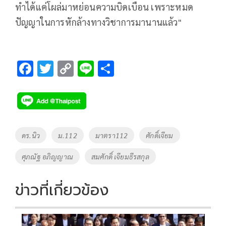
ทำได้แค่โผล่มาหย่อนความบิดเบือน เพราะหมด
ปัญญาในการหักล้างทางวิชาการมานานแล้ว"
F
T
C
Li
S
ac
wi
o
n
h
e
tt
p
e
ar
b
er
y
e
o
Li
Tags
ดร.นิว
ม.112
มาตรา112
ศักดิ์เจียม
o
n
ศุภณัฐ อภิญญาณ
สมศักดิ์ เจียมธีรสกุล
k
k
ข่าวที่เกี่ยวข้อง