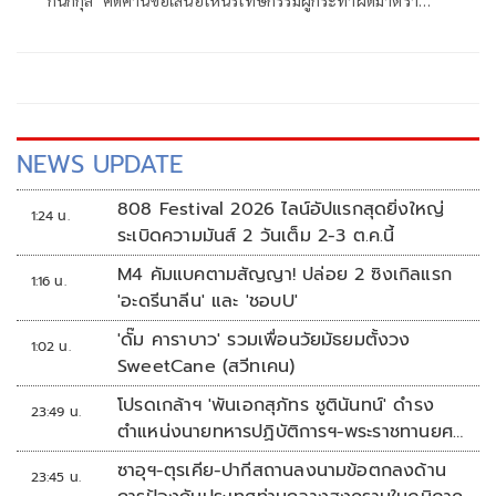
112 ที่เป็นเยาวชน ระ
NEWS UPDATE
808 Festival 2026 ไลน์อัปแรกสุดยิ่งใหญ่
1:24 น.
ระเบิดความมันส์ 2 วันเต็ม 2-3 ต.ค.นี้
M4 คัมแบคตามสัญญา! ปล่อย 2 ซิงเกิลแรก
1:16 น.
'อะดรีนาลีน' และ 'ชอบU'
'ดั๊ม คาราบาว' รวมเพื่อนวัยมัธยมตั้งวง
1:02 น.
SweetCane (สวีทเคน)
โปรดเกล้าฯ 'พันเอกสุภัทร ชูตินันทน์' ดำรง
23:49 น.
ตำแหน่งนายทหารปฏิบัติการฯ-พระราชทานยศ
'พลตรี'
ซาอุฯ-ตุรเคีย-ปากีสถานลงนามข้อตกลงด้าน
23:45 น.