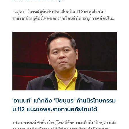
“จตุพร” วิจารณ์ผู้ที่หยิบประเด็นคดี ม.112 มาพูดโดยไม่
สามารถช่วยผู้ต้องโทษออกจากเรือนจำได้ ระบุการเคลื่อนไหว
ที่หวังเพียงคะแนนนิยมไม่แก้ปัญหา พร้อมชี้ช่องทางขอ
พระราชทานอภัยโทษเป็นทางเลือกที่มีโอกาสมากที่สุด
'อานนท์' แท็กถึง 'ปิยบุตร' ค้านนิรโทษกรรม
ม.112 แนะขอพระราชทานอภัยโทษได้
รศ.ดร.อานนท์ ศักดิ์วรวิชญ์ โพสต์ข้อความแท็กถึง "ปิยบุตร แสง
กนกกุล" คัดค้านข้อเสนอให้นิรโทษกรรมผู้กระทำผิดมาตรา