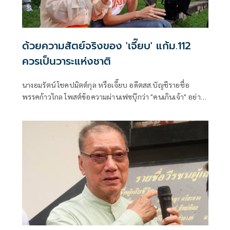
ด้วยความสัตย์จริงของ 'เจี๊ยบ' แก้ม.112
ควรเป็นวาระแห่งชาติ
นางอมรัตน์ โชคปมิตต์กุล หรือเจี๊ยบ อดีตสส.บัญชีรายชื่อ
พรรคก้าวไกล โพสต์ข้อความผ่านเฟซบุ๊กว่า "คนเกินเจ้า" อย่าง
น้อย 2 กลุ่ม