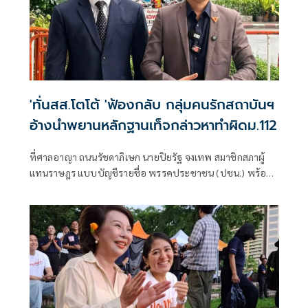
'ทั่นสส.โตโต้ 'ฟ้องกลับ กลุ่มคนรักสถาบันฯ
อ้างนำพยานหลักฐานเท็จกล่าวหาทำผิดม.112
ที่ศาลอาญา ถนนรัชดาภิเษก นายปิยรัฐ จงเทพ สมาชิกสภาผู้
แทนราษฎร แบบบัญชีรายชื่อ พรรคประชาชน (ปชน.) พร้อม
นายนรเศรษฐ์ น