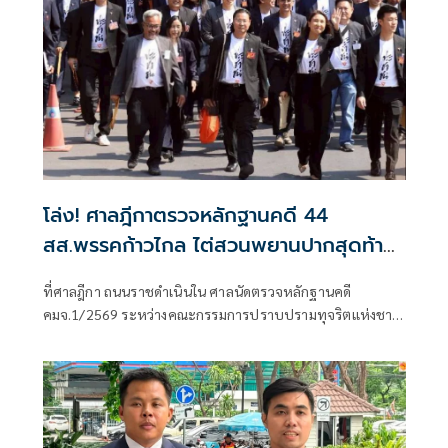
โล่ง! ศาลฎีกาตรวจหลักฐานคดี 44
สส.พรรคก้าวไกล ไต่สวนพยานปากสุดท้าย
18 พ.ค.ปีหน้าก่อนนัดตัดสิน
ที่ศาลฎีกา ถนนราชดำเนินใน ศาลนัดตรวจหลักฐานคดี
คมจ.1/2569 ระหว่างคณะกรรมการปราบปรามทุจริตแห่งชาติ
ผู้ร้อง กับ 44 สส.พร