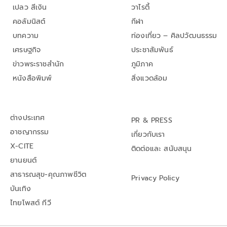
เปลว สีเงิน
วาไรตี้
คอลัมนิสต์
กีฬา
บทความ
ท่องเที่ยว – ศิลปวัฒนธรรม
เศรษฐกิจ
ประชาสัมพันธ์
ข่าวพระราชสำนัก
ภูมิภาค
หนังสือพิมพ์
สิ่งแวดล้อม
ต่างประเทศ
PR & PRESS
อาชญากรรม
เกี่ยวกับเรา
X-CITE
ติดต่อและ สนับสนุน
ยานยนต์
สาธารณสุข-คุณภาพชีวิต
Privacy Policy
บันเทิง
ไทยโพสต์ ทีวี