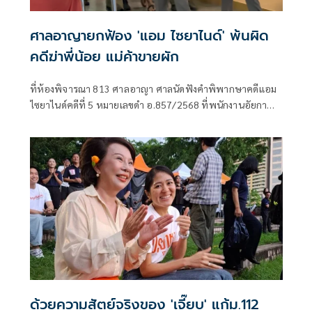
ศาลอาญายกฟ้อง 'แอม ไซยาไนด์' พ้นผิด
คดีฆ่าพี่น้อย แม่ค้าขายผัก
ที่ห้องพิจารณา 813 ศาลอาญา ศาลนัดฟังคำพิพากษาคดีแอม
ไซยาไนด์คดีที่ 5 หมายเลขดำ อ.857/2568 ที่พนักงานอัยกา
ฝ่ายคดีอาญา10เ
ด้วยความสัตย์จริงของ 'เจี๊ยบ' แก้ม.112