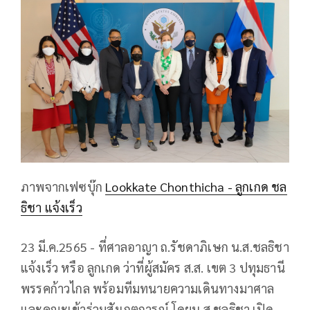
ภาพจากเฟซบุ๊ก
Lookkate Chonthicha - ลูกเกด ชล
ธิชา แจ้งเร็ว
23 มี.ค.2565 - ที่ศาลอาญา ถ.รัชดาภิเษก น.ส.ชลธิชา
แจ้งเร็ว หรือ ลูกเกด ว่าที่ผู้สมัคร ส.ส. เขต 3 ปทุมธานี
พรรคก้าวไกล พร้อมทีมทนายความเดินทางมาศาล
และคณะเข้าร่วมสังเกตการณ์ โดยน.ส.ชลธิชา เปิด