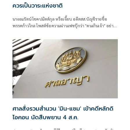
ควรเป็นวาระแห่งชาติ
นางอมรัตน์ โชคปมิตต์กุล หรือเจี๊ยบ อดีตสส.บัญชีรายชื่อ
พรรคก้าวไกล โพสต์ข้อความผ่านเฟซบุ๊กว่า "คนเกินเจ้า" อย่าง
น้อย 2 กลุ่ม
ศาลสั่งรวมสำนวน 'มิน-แซม' เข้าคดีหลักดิ
ไอคอน นัดสืบพยาน 4 ส.ค.