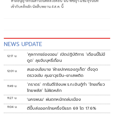
ศาลอนุญาตรวมสำนวนคดีดิไอคอน 'มิน พีชญา-แซม ยุรนันท์'
เข้ากับคดีหลัก นัดสืบพยาน 4 ส.ค. นี้
NEWS UPDATE
‘ศุลกากรช่องจอม’ เปิดปฏิบัติการ ‘เดือนนี้ไม่มี
12:17 น.
ดูด’ ลุยจับบุหรี่เถื่อน
สนองนโยบาย 'ฝ่ายปกครองภูเก็ต' ตั้งจุด
12:01 น.
ตรวจเข้ม คุมอาวุธปืน–ยาเสพติด
‘ภราดร’ การันตีใช้งบพ.ร.ก.เงินกู้ทำ ‘ไทยเที่ยว
11:49 น.
ไทยพลัส’ ไม่ผิดหลัก
11:27 น.
'นครพนม' ฝนตกหนักถล่มเมือง
11:04 น.
ตีปี๊บส่งออกไทยครึ่งปีแรก 69 โต 17.6%