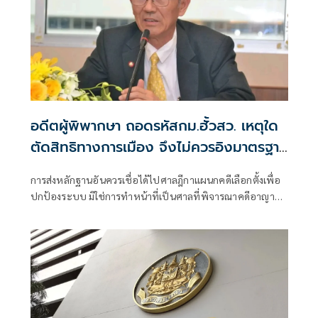
อดีตผู้พิพากษา ถอดรหัสกม.ฮั้วสว. เหตุใด
ตัดสิทธิทางการเมือง จึงไม่ควรอิงมาตรฐาน
เดียวกับคดีอาญา
การส่งหลักฐานอันควรเชื่อได้ไปศาลฎีกาแผนกคดีเลือกตั้งเพื่อ
ปกป้องระบบ มิใช่การทำหน้าที่เป็นศาลที่พิจารณาคดีอาญา
เพื่อลงโทษตัวบุคคล