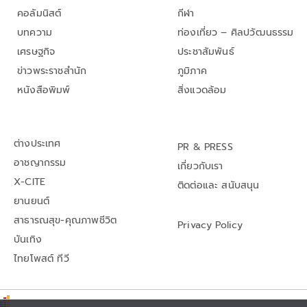
คอลัมนิสต์
กีฬา
บทความ
ท่องเที่ยว – ศิลปวัฒนธรรม
เศรษฐกิจ
ประชาสัมพันธ์
ข่าวพระราชสำนัก
ภูมิภาค
หนังสือพิมพ์
สิ่งแวดล้อม
ต่างประเทศ
PR & PRESS
อาชญากรรม
เกี่ยวกับเรา
X-CITE
ติดต่อและ สนับสนุน
ยานยนต์
สาธารณสุข-คุณภาพชีวิต
Privacy Policy
บันเทิง
ไทยโพสต์ ทีวี