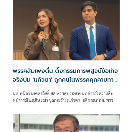
พรรคส้มเพิ่งตื่น ตั้งกรรมการพิสูจน์ข้อเท็จ
จริงปม 'แก้วตา' ถูกคนในพรรคคุกคามทาง
เพศ
น.ส.พนิดา มงคลสวัสดิ์ สส.พรรคประชาชน กล่าวถึงความคืบ
หน้ากรณีน.ส.ธิษะณา ชุณหะวัณ (แก้วตา) อดีตสส.กทม. พรรค
ประชาชน ถูกคุกคามทางเพศ ว่า ได้มีการตั้งคณะกรรมการโดย
ไม่มีผู้ที่มีส่วนเกี่ยวข้องกับสภาชุดที่ผ่านมาขึ้นมา เพื่อเปิดพื้นที่
ให้ผู้เสียหายรู้สึกสบายใจที่สุด วางใจที่สุด และปลอดภัยที่สุด