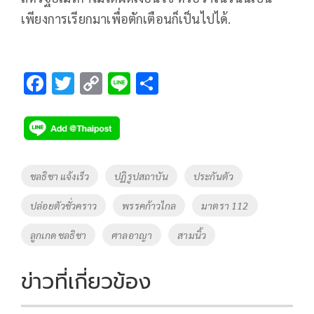
เพียงการเรียกมาเพื่อตักเตือนก็เป็นไปได้.
F
T
C
Li
S
ac
wi
o
n
h
e
tt
p
e
ar
b
er
y
e
o
Li
Tags
ชลธิชา แจ้งเร็ว
ปฏิรูปสถาบัน
ประกันตัว
o
n
ปล่อยตัวชั่วคราว
พรรคก้าวไกล
มาตรา 112
k
k
ลูกเกด ชลธิชา
ศาลอาญา
สามนิ้ว
ข่าวที่เกี่ยวข้อง