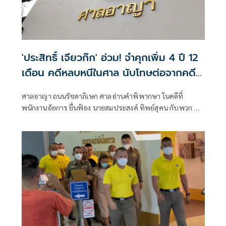
'ประสิทธิ์ เจียวก๊ก' อ่วม! จำคุกเพิ่ม 4 ปี 12
เดือน คดีหลบหนีในศาล นับโทษต่อจากคดี
ฉ้อโกง 1,155 ปี
ศาลอาญา ถนนรัชดาภิเษก ศาลอ่านคำพิพากษา ในคดีที่
พนักงานอัยการ ยื่นฟ้อง นายสมประสงค์ ทิพย์สุคน กับพวก ที่
กับพวกรวม 5 คน (มีนายประสิทธิ์ เจียวก๊ก เป็นจำเลยที่ 5 )ใน
ความผิดหลบหนีไประหว่างที่ถูกคุมขังตามอำนาจของศาล