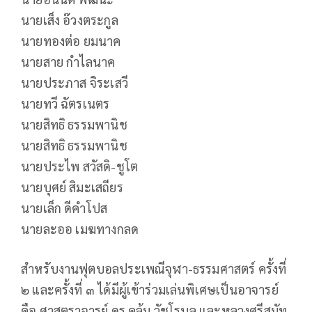
นายเส็ง อ๊วงตระกูล
นายทองต่อ ยมนาค
นายสาย กำไลนาค
นายประภาส จิระเสวี
นายทวี ฉัตรเนตร
นายสิทธิ ธรรมพานิช
นายสิทธิ ธรรมพานิช
นายประไพ สวัสดิ-ชูโต
นายบุศย์ สิมะเสถียร
นายเล็ก ดีคำโปส
นายละออ เมฆทางกลด
สำหรับงานฟุตบอลประเพณีจุฬา-ธรรมศาสตร์ ครั้งที่
๒ และครั้งที่ ๓ ได้มีผู้เข้าร่วมเล่นพิเศษเป็นอาจารย์
คือ ศาสตราจารย์ ดร.คลุ้ม วัชโรบล และหลวงศรีสมัท