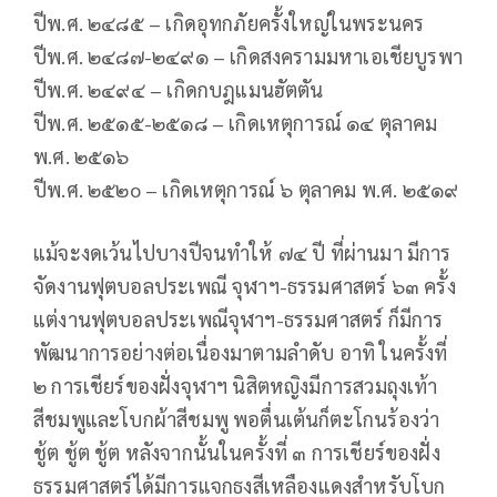
ปีพ.ศ. ๒๔๘๕ – เกิดอุทกภัยครั้งใหญ่ในพระนคร
ปีพ.ศ. ๒๔๘๗-๒๔๙๑ – เกิดสงครามมหาเอเชียบูรพา
ปีพ.ศ. ๒๔๙๔ – เกิดกบฎแมนฮัตตัน
ปีพ.ศ. ๒๕๑๕-๒๕๑๘ – เกิดเหตุการณ์ ๑๔ ตุลาคม
พ.ศ. ๒๕๑๖
ปีพ.ศ. ๒๕๒o – เกิดเหตุการณ์ ๖ ตุลาคม พ.ศ. ๒๕๑๙
แม้จะงดเว้นไปบางปีจนทำให้ ๗๔ ปี ที่ผ่านมา มีการ
จัดงานฟุตบอลประเพณี จุฬาฯ-ธรรมศาสตร์ ๖๓ ครั้ง
แต่งานฟุตบอลประเพณีจุฬาฯ-ธรรมศาสตร์ ก็มีการ
พัฒนาการอย่างต่อเนื่องมาตามลำดับ อาทิ ในครั้งที่
๒ การเชียร์ของฝั่งจุฬาฯ นิสิตหญิงมีการสวมถุงเท้า
สีชมพูและโบกผ้าสีชมพู พอตื่นเต้นก็ตะโกนร้องว่า
ชู้ต ชู้ต ชู้ต หลังจากนั้นในครั้งที่ ๓ การเชียร์ของฝั่ง
ธรรมศาสตร์ได้มีการแจกธงสีเหลืองแดงสำหรับโบก