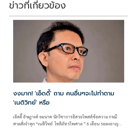
ข่าวที่เกี่ยวข้อง
งงมาก! 'เอ็ดดี้' ถาม คนอื่นๆจะไม่ทำตาม
'เนติวิทย์' หรือ
เอ็ดดี้ อัษฎางค์ ยมนาค นักวิชาการอิสระโพสต์ข้อความ กรณี
ศาลสั่งจำคุก “เนติวิทย์ โชติภัทรไพศาล ” 6 เดือน รอลงอาญา 1
ปี คดีหนีเกณฑ์ทหารว่า แบบนี้ คนอื่นๆ ไม่ทำตามกันหรือ?