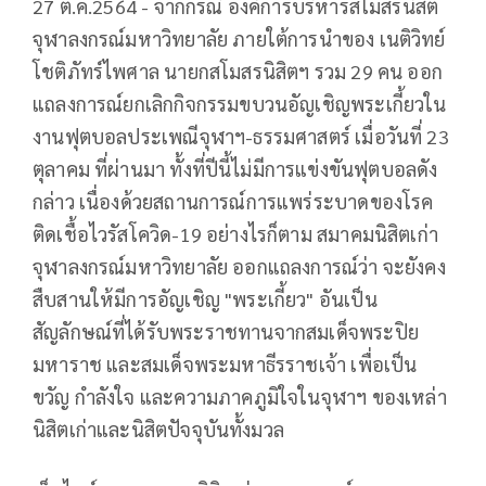
27 ต.ค.2564 - จากกรณี องค์การบริหารสโมสรนิสิต
จุฬาลงกรณ์มหาวิทยาลัย ภายใต้การนำของ เนติวิทย์
โชติภัทร์ไพศาล นายกสโมสรนิสิตฯ รวม 29 คน ออก
แถลงการณ์ยกเลิกกิจกรรมขบวนอัญเชิญพระเกี้ยวใน
งานฟุตบอลประเพณีจุฬาฯ-ธรรมศาสตร์ เมื่อวันที่ 23
ตุลาคม ที่ผ่านมา ทั้งที่ปีนี้ไม่มีการแข่งขันฟุตบอลดัง
กล่าว เนื่องด้วยสถานการณ์การแพร่ระบาดของโรค
ติดเชื้อไวรัสโควิด-19 อย่างไรก็ตาม สมาคมนิสิตเก่า
จุฬาลงกรณ์มหาวิทยาลัย ออกแถลงการณ์ว่า จะยังคง
สืบสานให้มีการอัญเชิญ "พระเกี้ยว" อันเป็น
สัญลักษณ์ที่ได้รับพระราชทานจากสมเด็จพระปิย
มหาราช และสมเด็จพระมหาธีรราชเจ้า เพื่อเป็น
ขวัญ กำลังใจ และความภาคภูมิใจในจุฬาฯ ของเหล่า
นิสิตเก่าและนิสิตปัจจุบันทั้งมวล