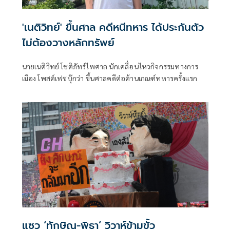
'เนติวิทย์' ขึ้นศาล คดีหนีทหาร ได้ประกันตัว
ไม่ต้องวางหลักทรัพย์
นายเนติวิทย์ โชติภัทร์ไพศาล นักเคลื่อนไหวกิจกรรมทางการ
เมือง โพสต์เฟซบุ๊กว่า ขึ้นศาลคดีต่อต้านเกณฑ์ทหารครั้งแรก
แซว ‘ทักษิณ-พิธา’ วิวาห์ข้ามขั้ว