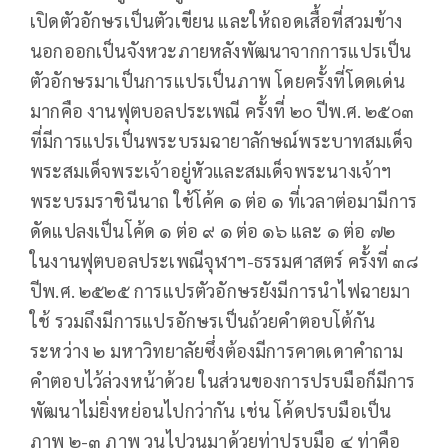
เปิดตัวอักษรเป็นตัวเขียน และให้ถอดเสื้อที่สวมข้าง
นอกออกเป็นจังหวะภายหลังพัฒนาจากการแปรเป็น
ตัวอักษรมาเป็นการแปรเป็นภาพ โดยครั้งที่โดดเด่น
มากคือ งานฟุตบอลประเพณี ครั้งที่ ๒o ปีพ.ศ. ๒๕o๓
ที่มีการแปรเป็นพระบรมฉายาลักษณ์พระบาทสมเด็จ
พระสมเด็จพระเจ้าอยู่หัวและสมเด็จพระนางเจ้าฯ
พระบรมราชินีนาถ ใช้โค้ค ๑ ต่อ ๑ ที่เวลาต่อมามีการ
ดัดแปลงเป็นโค้ด ๑ ต่อ ๙ ๑ ต่อ ๑๖ และ ๑ ต่อ ๗๒
ในงานฟุตบอลประเพณีจุฬาฯ-ธรรมศาสตร์ ครั้งที่ ๓๘
ปีพ.ศ. ๒๕๒๕ การแปรตัวอักษรยังมีการนำไฟฉายมา
ใช้ รวมถึงมีการแปรอักษรเป็นถ้วยคำตอบโต้กัน
ระหว่าง ๒ มหาวิทยาลัยซึ่งต้องมีการคาดเดาคำถาม
คำตอบไว้ล่วงหน้าด้วย ในส่วนของการปรบมือก็มีการ
พัฒนาไม่ยิ่งหย่อนไปกว่ากัน เช่น โค้ดปรบมือเป็น
ภาพ ๒-๓ ภาพ วนไปวนมาด้วยท่าปรบมือ ๔ ท่าคือ