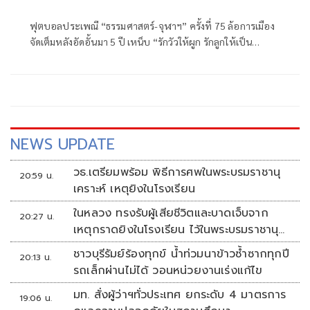
ฟุตบอลประเพณี “ธรรมศาสตร์-จุฬาฯ” ครั้งที่ 75 ล้อการเมือง
จัดเต็มหลังอัดอั้นมา 5 ปี เหน็บ “รักวัวให้ผูก รักลูกให้เป็น
รัฐมนตรี” หุ่น “พิธา-ทักษิณ” วิวาห์ล่ม
NEWS UPDATE
วธ.เตรียมพร้อม พิธีการศพในพระบรมราชานุ
20:59 น.
เคราะห์ เหตุยิงในโรงเรียน
ในหลวง ทรงรับผู้เสียชีวิตและบาดเจ็บจาก
20:27 น.
เหตุกราดยิงในโรงเรียน ไว้ในพระบรมราชานุ
เคราะห์
ชาวบุรีรัมย์ร้องทุกข์ น้ำท่วมนาข้าวซ้ำซากทุกปี
20:13 น.
รถเล็กผ่านไม่ได้ วอนหน่วยงานเร่งแก้ไข
มท. สั่งผู้ว่าฯทั่วประเทศ ยกระดับ 4 มาตรการ
19:06 น.