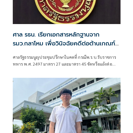
ศาล รธน. เรียกเอกสารหลักฐานจาก
รมว.กลาโหม เพื่อวินิจฉัยคดีต่อต้านเกณฑ์
ทหารของ 'เนติวิทย์'
ศาลรัฐธรรมนูญประชุมปรึกษาในคดที่ กรณีพ.ร.บ.รับราชการ
ทหาร พ.ศ. 2497 มาตรา 27 และมาตรา 45 ขัดหรือแย้งต่อ
รัฐธรรมนูญ มาตรา 26 และมาตรา 31 หรือไม่