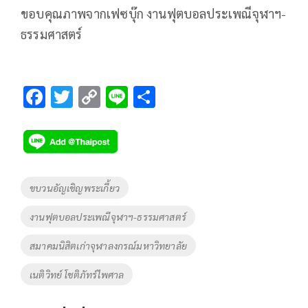
ขอบคุณภาพจากเฟซบุ๊ก งานฟุตบอลประเพณีจุฬาฯ-
ธรรมศาสตร์
F
T
C
Li
S
ac
wi
o
n
h
e
tt
p
e
ar
b
er
y
e
o
Li
Tags
ขบวนอัญเชิญพระเกี้ยว
o
n
งานฟุตบอลประเพณีจุฬาฯ-ธรรมศาสตร์
k
k
สมาคมนิสิตเก่าจุฬาลงกรณ์มหาวิทยาลัย
เนติวิทย์ โชติภัทร์ไพศาล