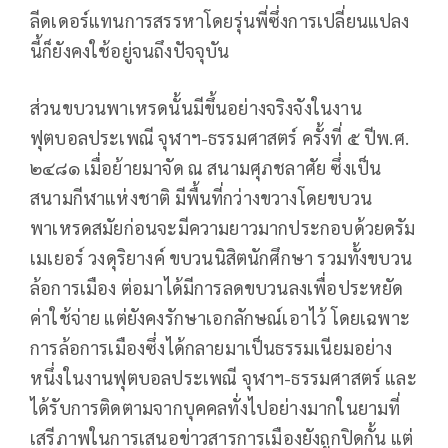
ลีดเดอร์แทนการสรรหาโดยรุ่นพี่ซึ่งการเปลี่ยนแปลง
นี้ก็ยังคงใช้อยู่จนถึงปัจจุบัน
ส่วนขบวนพาเหรดนั้นมีขึ้นอย่างจริงจังในงาน
ฟุตบอลประเพณี จุฬาฯ-ธรรมศาสตร์ ครั้งที่ ๕ ปีพ.ศ.
๒๔๘๑ เมื่อย้ายมาจัด ณ สนามศุภชลาศัย ซึ่งเป็น
สนามกีฬาแห่งชาติ มีพื้นที่กว่างขวางโดยขบวน
พาเหรดสมัยก่อนจะมีความยาวมากประกอบด้วยดรัม
เมเยอร์ วงดุริยางค์ ขบวนนิสิตนักศึกษา รวมทั้งขบวน
ล้อการเมือง ต่อมาได้มีการลดขบวนลงเพื่อประหยัด
ค่าใช้จ่าย แต่ยังคงรักษาเอกลักษณ์เอาไว้ โดยเฉพาะ
การล้อการเมืองซึ่งได้กลายมาเป็นธรรมเนียมอย่าง
หนึ่งในงานฟุตบอลประเพณี จุฬาฯ-ธรรมศาสตร์ และ
ได้รับการติดตามจากบุคคลทั่งไปอย่างมากในยามที่
เสรีภาพในการเสนอข่าวสารการเมืองยังถูกปิดกั้น แต่