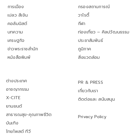
การเมือง
กรองสถานการณ์
เปลว สีเงิน
วาไรตี้
คอลัมนิสต์
กีฬา
บทความ
ท่องเที่ยว – ศิลปวัฒนธรรม
เศรษฐกิจ
ประชาสัมพันธ์
ข่าวพระราชสำนัก
ภูมิภาค
หนังสือพิมพ์
สิ่งแวดล้อม
ต่างประเทศ
PR & PRESS
อาชญากรรม
เกี่ยวกับเรา
X-CITE
ติดต่อและ สนับสนุน
ยานยนต์
สาธารณสุข-คุณภาพชีวิต
Privacy Policy
บันเทิง
ไทยโพสต์ ทีวี