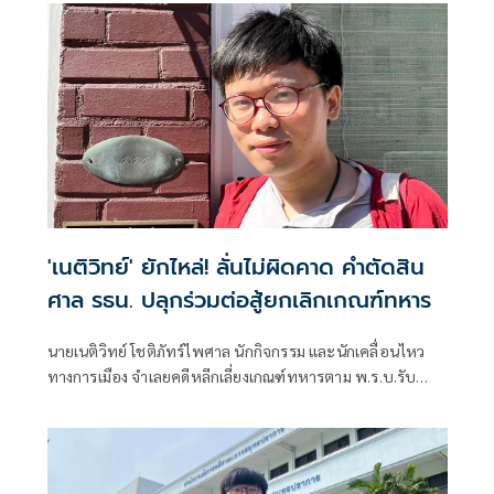
'เนติวิทย์' ยักไหล่! ลั่นไม่ผิดคาด คำตัดสิน
ศาล รธน. ปลุกร่วมต่อสู้ยกเลิกเกณฑ์ทหาร
นายเนติวิทย์ โชติภัทร์ไพศาล นักกิจกรรม และนักเคลื่อนไหว
ทางการเมือง จำเลยคดีหลีกเลี่ยงเกณฑ์ทหารตาม พ.ร.บ.รับ
ราชการทหาร โพสต์ข้อความผ่านเฟซบุ๊กว่า สำหรับผม มติศาล
รัฐธรรมนูญที่ออกมาไม่ได้ผิดคาดสักเท่าไหร่ ในเมื่อเหตุปัจจัยใน
ปัจจุบันเป็นแบบนี้