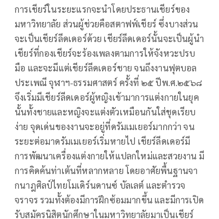
การเชียร์ในระยะแรกจะนำโดยประธานเชียร์ของ
มหาวิทยาลัย ส่วนผู้ช่วยคือสตาฟฟ์เชียร์ ซึ่งบางส่วน
จะเป็นเชียร์ลีดเดอร์ด้วย เชียร์ลีดเดอร์นั้นจะเป็นผู้นำ
เชียร์ที่กองเชียร์จะร้องเพลงตามการให้จังหวะปรบ
มือ และจะมีแต่เชียร์ลีดเดอร์ชาย จนถึงงานฟุตบอล
ประเพณี จุฬาฯ-ธรรมศาสตร์ ครั้งที่ ๒๕ ปีพ.ศ.๒๕๖๘
จึงเริ่มมีเชียร์ลีดเดอร์ผู้หญิงเข้ามาการแต่งกายในยุค
นั้นทั้งชายและหญิงจะแต่งตัวเหมือนกันใส่ชุดเรียบ
ง่าย จุดเด่นของงานจะอยู่ที่ดรัมเมเยอร์มากกว่า จน
ระยะต่อมาดรัมเมเยอร์เริ่มหายไป เชียร์ลีดเดอร์มี
การพัฒนาเครื่องแต่งกายให้แปลกใหม่และสวยงาน มี
การคิดค้นท่าเต้นที่หลากหลาย โดยอาศัยพื้นฐานจา
กนาฎศิลป์ไทยโมเดิร์นดานซ์ บัลเลต์ และตำรวจ
จราจร รวมทั้งต้องมีการฝึกซ้อมมากขึ้น และมีการเปิด
รับสมัครนิสิตนักศึกษาในมหาวิทยาลัยมาเป็นเชียร์