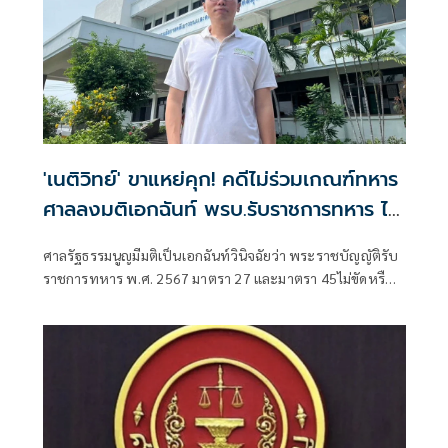
'เนติวิทย์' ขาแหย่คุก! คดีไม่ร่วมเกณฑ์ทหาร
ศาลลงมติเอกฉันท์ พรบ.รับราชการทหาร ไม่
ขัดรัฐธรรมนูญ
ศาลรัฐธรรมนูญมีมติเป็นเอกฉันท์วินิจฉัยว่า พระราชบัญญัติรับ
ราชการทหาร พ.ศ. 2567 มาตรา 27 และมาตรา 45ไม่ขัดหรือ
แย้งต่อรัฐธรรมนูญ มาตรา 26 วรรคหนึ่ง และมาตรา 31