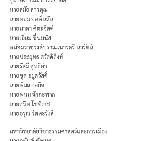
นายสมัย สารคุณ
นายทอม จอห์นสัน
นายมาลา ศีตะจิตต์
นายเอี่ยม ชื่นมนัส
หม่อมราชวงศ์ปราณเนาวศรี นวรัตน์
นายประยุทธ สวัสดิสิงห์
นายรัศมี สุทธิคำ
นายชุด อยู่สวัสดิ์
นายพิมล กลกิจ
นายพนม จักกะพาก
นายสนิท โชติเวช
นายอรุณ รัตตะรังสี
มหาวิทยาลัยวิชาธรรมศาสตร์และการเมือง
นายอนันต์ พัฒนะ