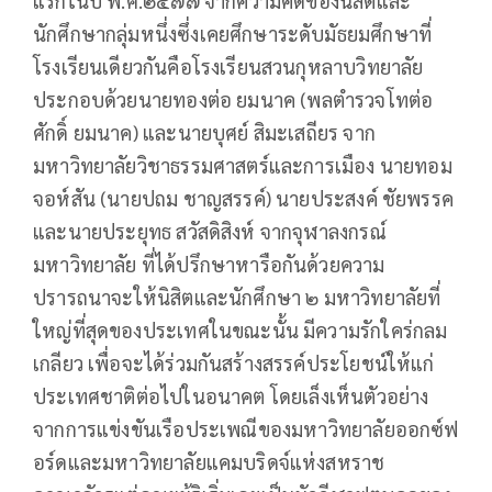
แรกในปี พ.ศ.๒๔๗๗ จากความคิดของนิสิตและ
นักศึกษากลุ่มหนึ่งซึ่งเคยศึกษาระดับมัธยมศึกษาที่
โรงเรียนเดียวกันคือโรงเรียนสวนกุหลาบวิทยาลัย
ประกอบด้วยนายทองต่อ ยมนาค (พลตำรวจโทต่อ
ศักดิ์ ยมนาค) และนายบุศย์ สิมะเสถียร จาก
มหาวิทยาลัยวิชาธรรมศาสตร์และการเมือง นายทอม
จอห์สัน (นายปถม ชาญสรรค์) นายประสงค์ ชัยพรรค
และนายประยุทธ สวัสดิสิงห์ จากจุฬาลงกรณ์
มหาวิทยาลัย ที่ได้ปรึกษาหารือกันด้วยความ
ปรารถนาจะให้นิสิตและนักศึกษา ๒ มหาวิทยาลัยที่
ใหญ่ที่สุดของประเทศในขณะนั้น มีความรักใคร่กลม
เกลียว เพื่อจะได้ร่วมกันสร้างสรรค์ประโยชน์ให้แก่
ประเทศชาติต่อไปในอนาคต โดยเล็งเห็นตัวอย่าง
จากการแข่งขันเรือประเพณีของมหาวิทยาลัยออกซ์ฟ
อร์ดและมหาวิทยาลัยแคมบริดจ์แห่งสหราช