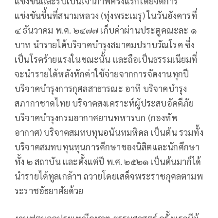
แข่งขันและรับเป็นเจ้าภาพครั้งแรกโดยจัดการ
แข่งขันขึ้นที่สนามหลวง (ทุ่งพระเมรุ) ในวันอังคารที่
๔ ธันวาคม พ.ศ. ๒๔๗๗ เก็บค่าผ่านประตูคณะละ ๑
บาท นำรายได้บริจาคบำรุงสมาคมปราบวัณโรค ซึ่ง
เป็นโรคร้ายแรงในขณะนั้น และถือเป็นธรรมเนียมที่
จะนำรายได้หลังหักค่าใช้จ่ายจากการจัดงานทุกปี
บริจาคบำรุงการกุศลสาธารณะ อาทิ บริจาคบำรุง
สภากาชาดไทย บริจาคสงเคราะห์ผู้ประสบอัคคีภัย
บริจาคบำรุงกรมอากาศยานทหารบก (กองทัพ
อากาศ) บริจาคสมทบทุนอนันทมหิดล เป็นต้น รวมทั้ง
บริจาคสมทบทุนทุนการศึกษาของนิสิตและนักศึกษา
ทั้ง ๒ สถาบัน และตั้งแต่ปี พ.ศ. ๒๕๒๑ เป็นต้นมาก็ได้
นำรายได้ทูลเกล้าฯ ถวายโดยเสด็จพระราชกุศลตามพ
ระราชอัธยาศัยด้วย