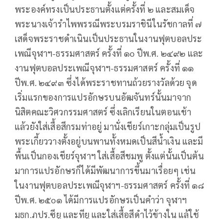
พระองค์ทรงเป็นประธานตั้งแต่ครั้งที่ ๒ และสมเด็จ
พระนางเจ้ารำไพพรรณีพระบรมราชินีในรัชกาลที่ ๗
เสด็จพระราชดำเนินเป็นประธานในงานฟุตบอลประ
เพณีจุฬาฯ-ธรรมศาสตร์ ครั้งที่ ๑o ปีพ.ศ. ๒๔๙๒ และ
งานฟุตบอลประเพณีจุฬาฯ-ธรรมศาสตร์ ครั้งที่ ๑๑
ปีพ.ศ. ๒๔๙๓ ซึ่งได้พระราชทานถ้วยรางวัลด้วย จุด
เริ่มแรกของการแปรอักษรบนอัฒจันทร์นั้นมาจาก
นิสิตคณะวิศวกรรมศาสตร์ ซึ่งเลิกเรียนในตอนเช้า
แล้วยังใส่เสื้อสีกรมท่าอยู่ มานั่งเชียร์เกาะกลุ่มเป็นรูป
พระเกี้ยววางตั้งอยู่บนพานทั้งหมดเป็นสีน้ำเงิน และมี
พื้นเป็นกองเชียร์จุฬาฯ ใส่เสื้อสีชมพู ตั้งแต่นั้นเป็นต้น
มาการแปรอักษรก็ได้มีพัฒนาการขึ้นมาเรื่อยๆ เช่น
ในงานฟุตบอลประเพณีจุฬาฯ-ธรรมศาสตร์ ครั้งที่ ๑๘
ปีพ.ศ. ๒๕o๑ ได้มีการแปรอักษรเป็นคำว่า จุฬาฯ
มธก.ภปร.ซียู และทียู และใส่เสื้อสีดำไว้ข้างใน แล้ใช้