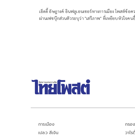
คนทั้งชาติ
เอ็ดดี้ อัษฎางค์ อินฟลูเอนเซอร์ทางการเมือง โพสต์ข้อค
ผ่านเฟซบุ๊กส่วนตัวระบุว่า "เสรีภาพ" ที่เหยียบหัวใจคนอื
ไม่ใช่เสรีภาพ
การเมือง
กรอง
เปลว สีเงิน
วาไรตี