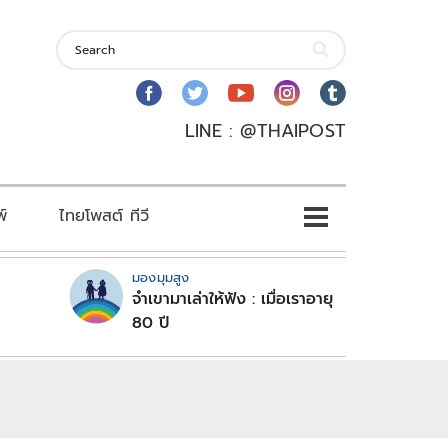
LINE : @THAIPOST
พ์
ไทยโพสต์ ทีวี
มองมุมสูง
จำเขามาเล่าให้ฟัง : เมื่อเราอายุ
80 ปี