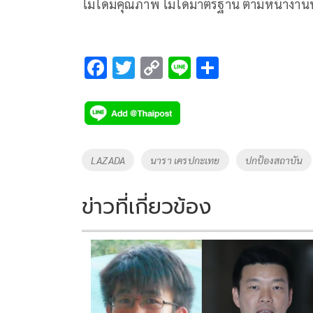
ไม่ได้มีคุณภาพ ไม่ได้มาตรฐาน ตามหน้างาน
F
T
C
Li
S
ac
wi
o
n
h
e
tt
p
e
ar
b
er
y
e
o
Li
Tags
LAZADA
นารา เครปกะเทย
ปกป้องสถาบัน
o
n
k
k
ข่าวที่เกี่ยวข้อง