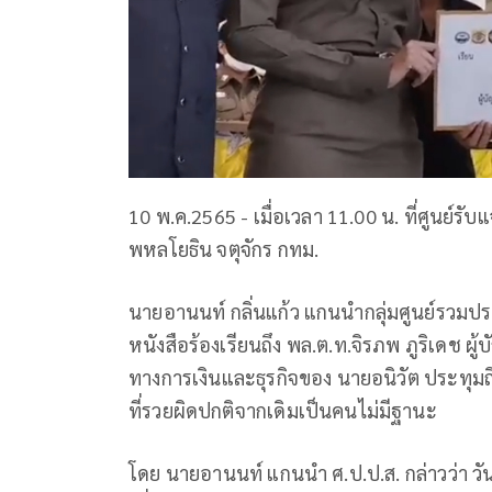
10 พ.ค.2565 - เมื่อเวลา 11.00 น. ที่ศูน
พหลโยธิน จตุจักร กทม.
นายอานนท์ กลิ่นแก้ว แกนนำกลุ่มศูนย์รวมปร
หนังสือร้องเรียนถึง พล.ต.ท.จิรภพ ภูริเดช
ทางการเงินและธุรกิจของ นายอนิวัต ประทุมถ
ที่รวยผิดปกติจากเดิมเป็นคนไม่มีฐานะ
โดย นายอานนท์ แกนนำ ศ.ป.ป.ส. กล่าวว่า ว