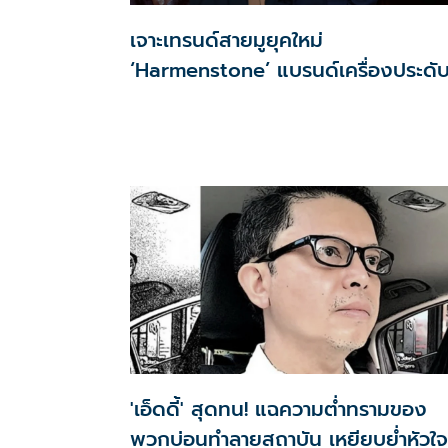
เจาะเทรนด์สายมูยุคใหม่
‘Harmenstone’ แบรนด์เครื่องประดั
‘มูมินิมอล’ สัญชาติไทย ผสานศรัทธา-
ดีไซน์ ปั้นยอดอีคอมเมิร์ซโตพุ่ง
'เอ็ดดี้' สุดทน! แฉความต่ำทรามของ
พวกบ่อนทำลายสถาบัน เหยียบย่ำหัวใจ