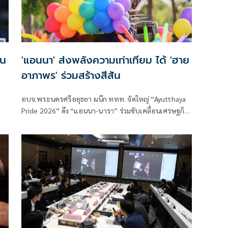
่น
'แอนนา' ส่งพลังความเท่าเทียม ได้ 'ฮาย
อาภาพร' ร่วมสร้างสีสัน
อบจ.พระนครศรีอยุธยา ผนึก ททท. จัดใหญ่ “Ayutthaya
Pride 2026” ดึง “แอนนา-นารา” ร่วมขับเคลื่อนเศรษฐกิจ
ท่องเที่ยว พร้อมส่งต่อพลังแห่งความเท่าเทียมอย่าง
สร้างสรรค์ โดยมี สมทรง พันธ์เจริญวรกุล นายกองค์การ
บริหารส่วนจังหวัดพระนครศรีอยุธยา เป็นประธานเปิด
งาน