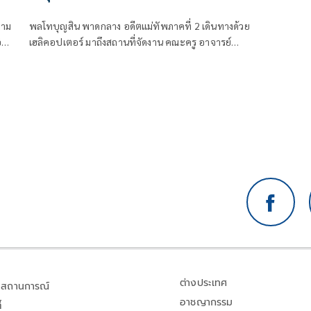
คืน หวังน้องๆจะทำอีกถ้ามีโอกาส
วาม
พลโทบุญสิน พาดกลาง อดีตแม่ทัพภาคที่ 2 เดินทางด้วย
่น
เฮลิคอปเตอร์ มาถึงสถานที่จัดงาน คณะครู อาจารย์
นักเรียน นักศึกษาวิชาทหาร และประชาชนชาวชัยนาท
ต่างเข้าไปต้อนรับด้วยความอบอุ่น
ต่างประเทศ
สถานการณ์
อาชญากรรม
้