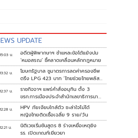
EWS UPDATE
อดีตผู้พิพากษาฯ ชำแหละข้อโต้แย้งปม
15:03 น.
‘หมอสรณ’ ชี้คลาดเคลื่อนหลักกฎหมาย
โฆษกรัฐบาล ชูมาตรการลดค่าครองชีพ
13:32 น.
ตรึง LPG 423 บาท ‘ไทยช่วยไทยพลัส’
ดันเงินหมุนแสนล้าน
ราชกิจจาฯ แพร่คำสั่งอนุทิน ตั้ง 3
12:37 น.
ขรก.การเมืองประจำสำนักเลขาธิการนา
ยกฯ
HPV ภัยเงียบใกล้ตัว ชะล่าใจไม่ได้
12:28 น.
หญิงไทยติดเชื้อเฉลี่ย 9 ราย/วัน
นิติเวชเริ่มชันสูตร 8 ร่างเหยื่อเหตุยิง
12:21 น.
รร. เปิดเกณฑ์เยียวยา