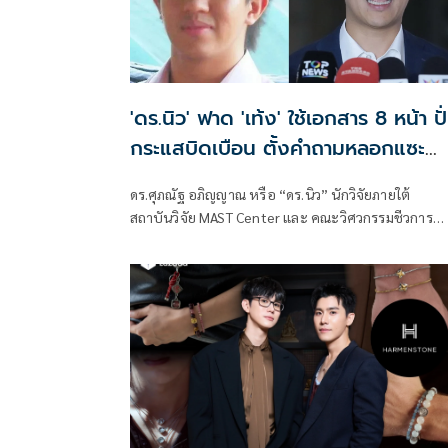
'ดร.นิว' ฟาด 'เท้ง' ใช้เอกสาร 8 หน้า ปั
กระแสบิดเบือน ตั้งคำถามหลอกแซะ
สถาบันฯ
ดร.ศุภณัฐ อภิญญาณ หรือ “ดร.นิว” นักวิจัยภายใต้
สถาบันวิจัย MAST Center และ คณะวิศวกรรมชีวการ
แพทย์ University of Arkansas ประเทศสหรัฐอเมริกา
โพสต์ข้อความ ตอบโต้กรณีนายณัฐพงษ์ เรืองปัญญาวุฒิ
ส.ส.บัญชีรายชื่อ พรรคประชาชน อภิปรายเกี่ยวกับงบฯ
หน่วยราชการในพระองค์ ว่า