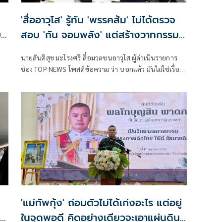
'สื่ออาวุโส' รู้ทัน 'พรรคส้ม' ไม่ได้ตรวจ
บ
สอบ 'กัน จอมพลัง' แต่สร้างวาทกรรม
'ทหารมีไว้ทำไม' คืนให้ได้
นายสันติสุข มะโรงศรี สื่อมวลชนอาวุโส ผู้ดำเนินรายการ
ช่อง TOP NEWS โพสต์ข้อความ ว่า บอกแล้ว มันไม่ใช่เรื่อง
การตรวจสอบมูลนิธิอะไรหรอกครับ
'แม่ทัพกุ้ง' ถ่อมตัวไม่ได้เก่งอะไร แต่อยู่
ในจุดพอดี คิดอย่างเดียวจะเอาแผ่นดิน