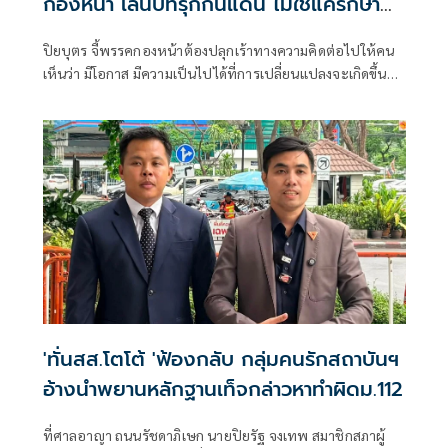
กองหน้า เล่นบทรุกกินแดน ไม่ใช่แค่รักษา
ฐานที่มั่น
ปิยบุตร จี้พรรคกองหน้าต้องปลุกเร้าทางความคิดต่อไปให้คน
เห็นว่า มีโอกาส มีความเป็นไปได้ที่การเปลี่ยนแปลงจะเกิดขึ้น
และจะเกิดขึ้นในไม่ช้านี้
'ทั่นสส.โตโต้ 'ฟ้องกลับ กลุ่มคนรักสถาบันฯ
อ้างนำพยานหลักฐานเท็จกล่าวหาทำผิดม.112
ที่ศาลอาญา ถนนรัชดาภิเษก นายปิยรัฐ จงเทพ สมาชิกสภาผู้