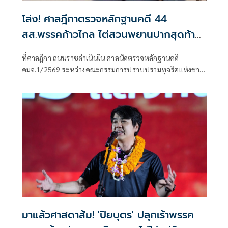
โล่ง! ศาลฎีกาตรวจหลักฐานคดี 44
สส.พรรคก้าวไกล ไต่สวนพยานปากสุดท้าย
18 พ.ค.ปีหน้าก่อนนัดตัดสิน
ที่ศาลฎีกา ถนนราชดำเนินใน ศาลนัดตรวจหลักฐานคดี
คมจ.1/2569 ระหว่างคณะกรรมการปราบปรามทุจริตแห่งชาติ
ผู้ร้อง กับ 44 สส.พร
มาแล้วศาสดาส้ม! 'ปิยบุตร' ปลุกเร้าพรรค