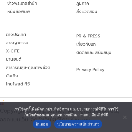
ข่าวพระราชสำนัก
ภูมิภาค
หนังสือพิมพ์
สิ่งแวดล้อม
ต่างประเทศ
PR & PRESS
อาชญากรรม
เกี่ยวกับเรา
X-CITE
ติดต่อและ สนับสนุน
ยานยนต์
สาธารณสุข-คุณภาพชีวิต
Privacy Policy
บันเทิง
ไทยโพสต์ ทีวี
เราใช้คุกกี้เพื่อพัฒนาประสิทธิภาพ และประสบการณ์ที่ดีในการใช้
Copyright© thaipost.net, All rights reserved.,
เว็บไซต์ของคุณ คุณสามารถศึกษารายละเอียดได้ที่นี่
ออกแบบเว็บ จัดทำเว็บไซต์โดย iDesign
ยินยอม
นโยบายความเป็นส่วนตัว