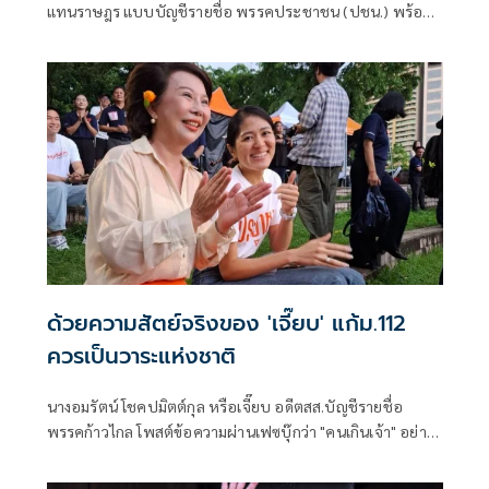
แทนราษฎร แบบบัญชีรายชื่อ พรรคประชาชน (ปชน.) พร้อม
นายนรเศรษฐ์ น
ด้วยความสัตย์จริงของ 'เจี๊ยบ' แก้ม.112
ควรเป็นวาระแห่งชาติ
นางอมรัตน์ โชคปมิตต์กุล หรือเจี๊ยบ อดีตสส.บัญชีรายชื่อ
พรรคก้าวไกล โพสต์ข้อความผ่านเฟซบุ๊กว่า "คนเกินเจ้า" อย่าง
น้อย 2 กลุ่ม