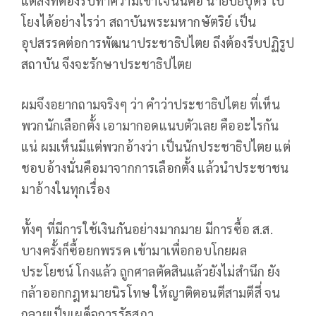
แต่สิ่งที่ต้องรีบทำความเข้าใจนั่นคือ นายปิยบุตร ไป
โยงได้อย่างไรว่า สถาบันพระมหากษัตริย์ เป็น
อุปสรรคต่อการพัฒนาประชาธิปไตย ถึงต้องรีบปฏิรูป
สถาบัน จึงจะรักษาประชาธิปไตย
ผมจึงอยากถามจริงๆ ว่า คำว่าประชาธิปไตย ที่เห็น
พวกนักเลือกตั้ง เอามากอดแนบตัวเลย คืออะไรกัน
แน่ ผมเห็นมีแต่พวกอ้างว่า เป็นนักประชาธิปไตย แต่
ชอบอ้างนั่นคือมาจากการเลือกตั้ง แล้วนำประชาชน
มาอ้างในทุกเรื่อง
ทั้งๆ ที่มีการใช้เงินกันอย่างมากมาย มีการซื้อ ส.ส.
บางครั้งก็ซื้อยกพรรค เข้ามาเพื่อกอบโกยผล
ประโยชน์ โกงแล้ว ถูกศาลตัดสินแล้วยังไม่สำนึก ยัง
กล้าออกกฎหมายนิรโทษ ให้ญาติตอนตีสามตีสี่ จน
กลายเป็นเผด็จการรัฐสภา