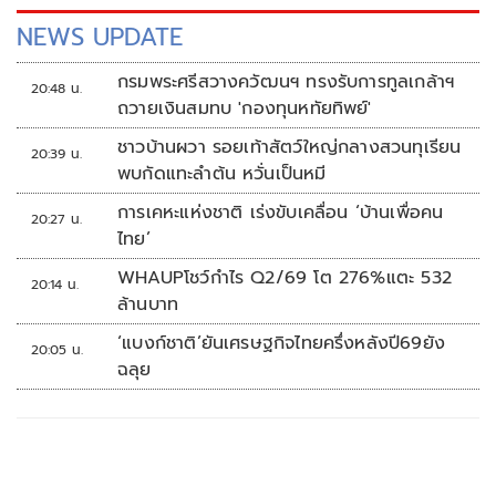
NEWS UPDATE
กรมพระศรีสวางควัฒนฯ ทรงรับการทูลเกล้าฯ
20:48 น.
ถวายเงินสมทบ 'กองทุนหทัยทิพย์'
ชาวบ้านผวา รอยเท้าสัตว์ใหญ่กลางสวนทุเรียน
20:39 น.
พบกัดแทะลำต้น หวั่นเป็นหมี
การเคหะแห่งชาติ เร่งขับเคลื่อน ‘บ้านเพื่อคน
20:27 น.
ไทย’
WHAUPโชว์กำไร Q2/69 โต 276%แตะ 532
20:14 น.
ล้านบาท
‘แบงก์ชาติ’ยันเศรษฐกิจไทยครึ่งหลังปี69ยัง
20:05 น.
ฉลุย