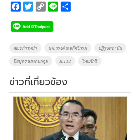
F
T
C
Li
S
ac
wi
o
n
h
e
tt
p
e
ar
b
er
y
e
o
Li
Tags
คณะก้าวหน้า
นพ.วรงค์ เดชกิจวิกรม
ปฏิรูปสถาบัน
o
n
ปิยบุตร แสงกนกกุล
ม.112
ไทยภักดี
k
k
ข่าวที่เกี่ยวข้อง