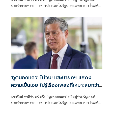
ประจำกระทรวงการต่างประเทศในรัฐบาลแพทองธาร โพสต์
ข้อความผ่านเฟซบุ๊กว่า เมื่อท่านทูตจีนออกมาบอกว่านายกไทย
ร้องเพลงเถียนมี่มี่ในงานเลี้ยงกับนายกจีนทำให้สัมพันธ์ไทย-จีน
หวานชื่น
'ทูตนอกแถว' ไม่จบ! แซะนายกฯ แสดง
ความเปิ่นเชย ไม่รู้เรื่องเพลงที่เหมาะสมกว่า
'เถียนมี่มี่'
นายรัศม์ ชาลีจันทร์ หรือ "ทูตนอกแถว" อดีตผู้ช่วยรัฐมนตรี
ประจำกระทรวงการต่างประเทศในรัฐบาลแพทองธาร โพสต์
ข้อความผ่านเฟซบุ๊กว่า ตลกดี ร้อนตัวร้อนท้องกันใหญ่ ก็ถ้ามัน