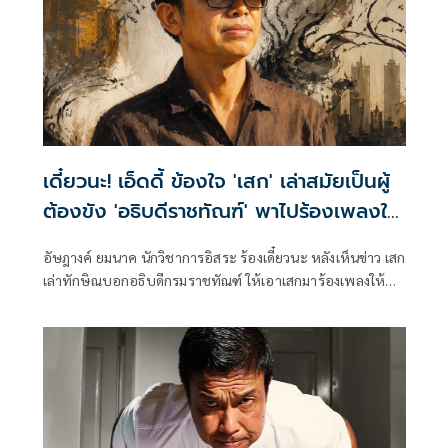
เดี๋ยวนะ! เอ็ดดี้ ข้องใจ 'เสก' เล่าสมัยเป็นผู้
ต้องขัง 'อธิบดีราชทัณฑ์' พาไปร้องเพลงให้
'ทักษิณ' ฟังตามคำขอ
อัษฎางค์ ยมนาค นักวิชาการอิสระ ร้องเดี๋ยวนะ หลังเห็นข่าว เสก
เล่าทักษิณบอกอธิบดีกรมราชทัณฑ์ ให้เอาเสกมาร้องเพลงให้ฟัง
หน่อย ท่านอธิบดีก็จัดให้