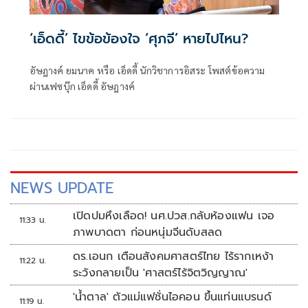
‘เอ็ดดี้’ ไขข้อข้องใจ ‘ศุภจี’ หายไปไหน?
อัษฎางค์ ยมนาค หรือ เอ็ดดี้ นักวิชาการอิสระ โพสต์ข้อความ
ผ่านเฟซบุ๊ก เอ็ดดี้ อัษฎางค์
NEWS UPDATE
เปิดปมหึงเลือด! นศ.ปวส.กลับห้องแฟน เจอ
11:33 น.
ภาพบาดตา ก่อนหนุ่มจีนดับสลด
ดร.เอนก เตือนสังคมศาสตร์ไทย ไร้รากเหง้า
11:22 น.
ระวังกลายเป็น 'ศาสตร์ไร้จิตวิญญาณ'
'น้ำตาล' ตัวแม่แฟชั่นไอคอน ขึ้นแท่นแบรนด์
11:19 น.