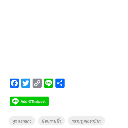
F
T
C
Li
S
ac
wi
o
n
h
e
tt
p
e
ar
b
er
y
e
o
Li
Tags
ทูตนอกแถว
ม็อบสามนิ้ว
สถานทูตเยอรมันฯ