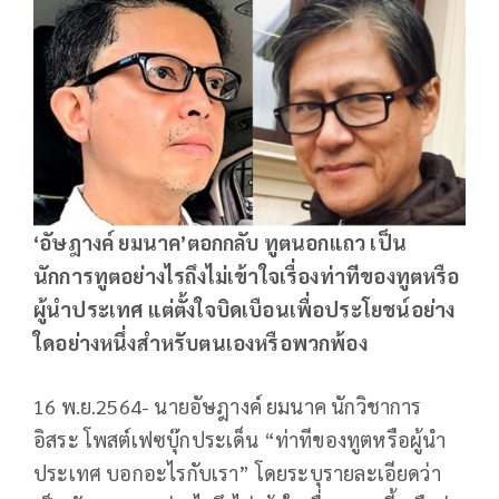
‘อัษฎางค์ ยมนาค’ตอกกลับ ทูตนอกแถว เป็น
นักการทูตอย่างไรถึงไม่เข้าใจเรื่องท่าทีของทูตหรือ
ผู้นำประเทศ แต่ตั้งใจบิดเบือนเพื่อประโยชน์อย่าง
ใดอย่างหนึ่งสำหรับตนเองหรือพวกพ้อง
16 พ.ย.2564- นายอัษฎางค์ ยมนาค นักวิชาการ
อิสระ โพสต์เฟซบุ๊กประเด็น “ท่าทีของทูตหรือผู้นำ
ประเทศ บอกอะไรกับเรา” โดยระบุรายละเอียดว่า