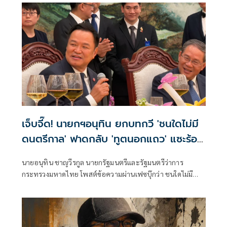
ไม่ได้อะไร ไม่เป็นอะไรอย่างที่ว่า
เจ็บจี๊ด! นายกฯอนุทิน ยกบทกวี 'ชนใดไม่มี
ดนตรีกาล' ฟาดกลับ 'ทูตนอกแถว' แซะร้อง
เพลงเถียนมี่มี่
นายอนุทิน ชาญวีรกูล นายกรัฐมนตรีและรัฐมนตรีว่าการ
กระทรวงมหาดไทย โพสต์ข้อความผ่านเฟซบุ๊กว่า ชนใดไม่มี
ดนตรีกาล ในสันดานเป็นคนชอบกลนัก