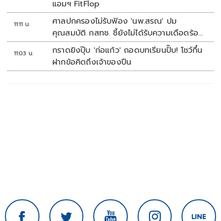
แอมฯ FitFlop
ศาลปกครองไม่รับฟ้อง 'นพ.สรณ' ปม
11:11 น.
คุณสมบัติ กสทช. ชี้ยังไม่ได้รับความเดือดร้อน
เสียหาย
กราดยิงปุ๊บ 'ก่อแก้ว' ถอดบทเรียนปั๊บ! โชว์กึ๋น
11:03 น.
ฝากข้อคิดถึงเจ้าของปืน