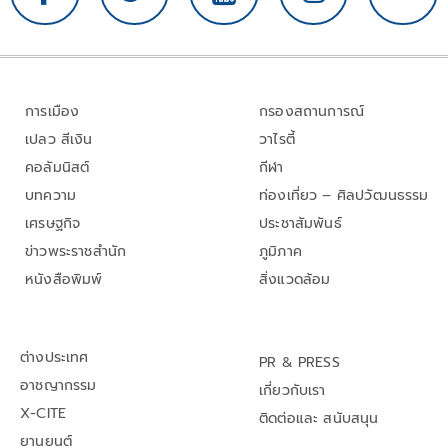
การเมือง
กรองสถานการณ์
เปลว สีเงิน
วาไรตี้
คอลัมนิสต์
กีฬา
บทความ
ท่องเที่ยว – ศิลปวัฒนธรรม
เศรษฐกิจ
ประชาสัมพันธ์
ข่าวพระราชสำนัก
ภูมิภาค
หนังสือพิมพ์
สิ่งแวดล้อม
ต่างประเทศ
PR & PRESS
อาชญากรรม
เกี่ยวกับเรา
X-CITE
ติดต่อและ สนับสนุน
ยานยนต์