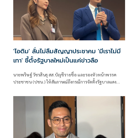
'ไอติม' ลั่นไม่ลืมสัญญาประชาคม 'มีเราไม่มี
เทา' ชี้ตั้งรัฐบาลใหม่เป็นแค่ข่าวลือ
นายพริษฐ์ วัชรสินธุ สส.บัญชีรายชื่อ และรองหัวหน้าพรรค
ประชาชน (ปชน.) ให้สัมภาษณ์ถึงกรณีการจัดตั้งรัฐบาลแดง
เขียว ส้ม ซึ่งร.อ.ธรรมนัส พรหมเผ่า สส.บัญชีรายชื่อ และหัวหน้า
พรรคกล้าธรรม ก็ระบุว่าลืมไปหมดแล้วที่เคยพูดว่า “มีเราไม่มี
เทา” จะเป็นการเปิดโอกาสให้ส้มเข้าร่วมรัฐบาลหรือไม่ ว่า ตอน
นี้ตั้งอยู่บนสมมติฐานหลายอย่างมาก ซึ่งก็ยังไม่ได้มีการยืนยันใน
แต่ละภาคส่วน