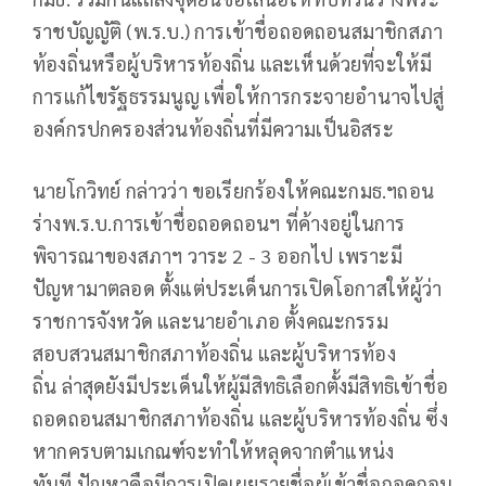
ราชบัญญัติ
(
พ
.
ร
.
บ
.)
การเข้าชื่อถอดถอนสมาชิกสภา
ท้องถิ่นหรือผู้บริหารท้องถิ่น
และเห็นด้วยที่จะให้มี
การแก้ไขรัฐธรรมนูญ
เพื่อให้การกระจายอำนาจไปสู่
องค์กรปกครองส่วนท้องถิ่นที่มีความเป็นอิสระ
นายโกวิทย์
กล่าวว่า
ขอเรียกร้องให้คณะกมธ
.
ฯถอน
ร่างพ
.
ร
.
บ
.
การเข้าชื่อถอดถอนฯ
ที่ค้างอยู่ในการ
พิจารณาของสภาฯ
วาระ
2 - 3
ออกไป
เพราะมี
ปัญหามาตลอด
ตั้งแต่ประเด็นการเปิดโอกาสให้ผู้ว่า
ราชการจังหวัด
และนายอำเภอ
ตั้งคณะกรรม
สอบสวนสมาชิกสภาท้องถิ่น
และผู้บริหารท้อง
ถิ่น
ล่าสุดยังมีประเด็นให้ผู้มีสิทธิเลือกตั้งมีสิทธิเข้าชื่อ
ถอดถอนสมาชิกสภาท้องถิ่น
และผู้บริหารท้องถิ่น
ซึ่ง
หากครบตามเกณฑ์จะทำให้หลุดจากตำแหน่ง
ทันที
ปัญหาคือมีการเปิดเผยรายชื่อผู้เข้าชื่อถอดถอน