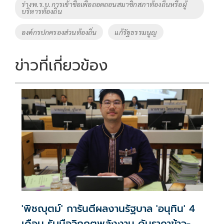
ร่างพ.ร.บ.การเข้าชื่อเพื่อถอดถอนสมาชิกสภาท้องถิ่นหรือผู้
บริหารท้องถิ่น
องค์กรปกครองส่วนท้องถิ่น
แก้รัฐธรรมนูญ
ข่าวที่เกี่ยวข้อง
'พิชญุตม์' การันตีผลงานรัฐบาล 'อนุทิน' 4
เดือน รับมือวิกฤตพลังงาน ดันราคาข้าว-