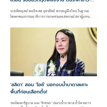
ยาง-ปาล์ม พุ่งต่อเนื่อง พร้อมอัดมาตรการ
นายพิชญุตม์ พอจิต สส.อุตรดิตถ์ พรรคภูมิใจไทย ในฐานะ
ช่วยลดต้นทุน-ขยายตลาดโลก
โฆษกคณะกรรมมาธิการการเกษตรและสหกรณ์ สภาผู้แทน
ราษฎร กล่าวถึงสถานการณ์ราคาสินค้าเกษตร ว่า ภายหลัง
รัฐบาลภายใต้การนำของนายอนุทิน ชาญวีรกูล นายกรัฐมนตรี
เข้าบริหารประเทศ 4 เดือน สามารถรับมือกับวิกฤตพลังงาน
และสงครามตะวันออกกลางได้ดี ส่งผลให้ราคาสินค้าเกษตร
หลักปรับตัวสูงขึ้น
'ลลิดา' สอน 'ไอซ์' บอกงบน้ำบาดาลเคาะ
พื้นที่ก่อนเลือกตั้ง!
รองโฆษกรัฐบาล แจง 'รักชนก' ปมงบน้ำบาดาล ย้ำโครงการ