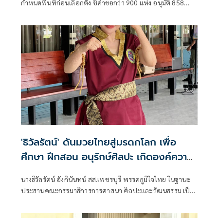
กำหนดพื้นที่ก่อนเลือกตั้ง ชี้คำขอกว่า 900 แห่ง อนุมัติ 858
แห่งตามหลักเกณฑ์ ไม่ใช่จัดสรรตามการเมือง
'ธิวัลรัตน์' ดันมวยไทยสู่มรดกโลก เพื่อ
ศึกษา ฝึกสอน อนุรักษ์ศิลปะ เกิดองค์ความ
รู้ สร้างเครือข่ายมวยไทยให้ยั่งยืนในระดับ
นางธิวัลรัตน์ อังกินันทน์ สส.เพชรบุรี พรรคภูมิใจไทย ในฐานะ
นานาชาติ
ประธานคณะกรรมาธิการการศาสนา ศิลปะและวัฒนธรรม เป็น
ประธานเปิดโครงการสัมมนามวยไทยนานาชาติ ประจำปี 2569
ณ โรงเรียนราชประชานุเคราะห์ 47 จังหวัดเพชรบุรี ร่วมกับ