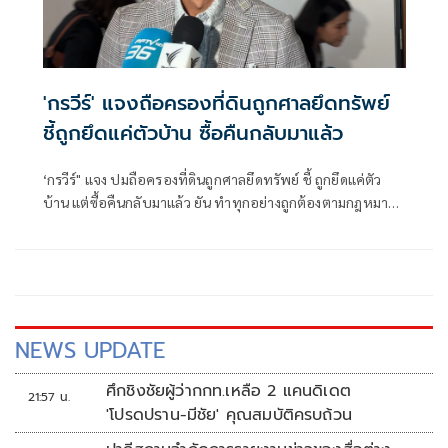
'กรวีร์' แจงถือครองที่ดินถูกศาลยึดทรัพย์
ชี้ถูกยึดแค่ตัวบ้าน ซื้อคืนกลับมาแล้ว
‘กรวีร์" แจง ปมถือครองที่ดินถูกศาลยึดทรัพย์ ชี้ ถูกยึดแค่ตัว
บ้าน แต่ซื้อคืนกลับมาแล้ว ยัน ทำทุกอย่างถูกต้องตามกฎหมาย
ยื่นบัญชีถูกต้องตรวจสอบได้ โต้ปม ‘เนวิน’ นุ่งขาสั้น วอน
แยกแยะ เหตุไปฐานะปธ.สโมสรบุรีรัมย์ ไม่เกี่ยวภูมิใจไทย
NEWS UPDATE
ศึกชิงชัยผู้ว่ากกท.เหลือ 2 แคนดิเดต
21:57 น.
'โปรดปราน-มีชัย' คุณสมบัติครบถ้วน