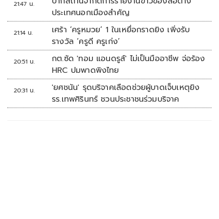
ปากีสถานจำกัดการรายงานข่าวของสื่อต่าง
21:47 น.
ประเทศนอกเมืองสำคัญ
เศร้า ‘ครูหมวย’ 1 ในเหยื่อกราดยิง เพิ่งรับ
21:14 น.
รางวัล ‘ครูดี ครูเก่ง’
กต.ซัด 'ทอม แอนดรูส์' ไม่เป็นมืออาชีพ จ่อร้อง
20:51 น.
HRC ปมพาดพิงไทย
'ยศชนัน' รุดบริจาคเลือดช่วยผู้บาดเจ็บเหตุยิง
20:31 น.
รร.เทพศิรินทร์ ชวนประชาชนร่วมบริจาค