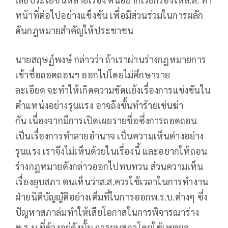
หน้าที่ต่อไปอย่างแข็งขัน
เพื่อมีส่วนร่วมในการผลัก
ดันกฎหมายสำคัญให้ประชาชน
นายสฤษฏ์พงษ์
กล่าวว่า
ถ้าเราผ่านร่างกฎหมายการ
เข้าชื่อถอดถอนฯ
ออกไปโดยไม่ศึกษาราย
ละเอียด
จะทำให้เกิดความขัดแย้งเรื่องการแข่งขันใน
ตำแหน่งอย่างรุนแรง
อาจถึงขั้นทำร้ายเข่นฆ่า
กัน
เนื่องจากมีการเปิดเผยรายชื่อ
ซึ่งการถอดถอน
เป็นเรื่องการทำลายอำนาจ
เป็นความเห็นต่างอย่าง
รุนแรง
เราจึงไม่เห็นด้วยในเรื่องนี้
และอยากให้ถอน
ร่างกฎหมายดังกล่าวออกไปทบทวน
ส่วนความเห็น
เรื่องยุบสภา
ตนเห็นว่าส
.
ส
.
ควรใช้เวลาในการทำงาน
ฝ่ายนิติบัญญัติอย่างเต็มที่ในการออกพ
.
ร
.
บ
.
ต่างๆ
ซึ่ง
ปัญหาสภาล่มทำให้เสียโอกาสในการพิจารณาร่าง
พ
.
ร
.
บ
.
ที่ค้างอยู่
ดังนั้น
การยุบสภาโดยใช้เหตุผล