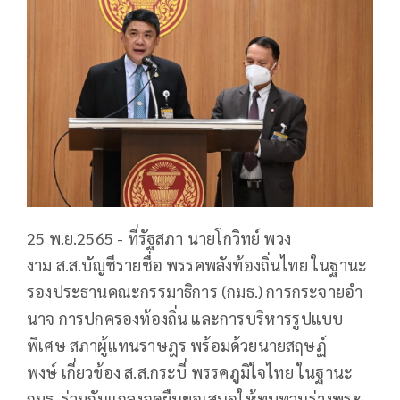
25
พ
.
ย
.2565 -
ที่รัฐสภา
นายโกวิทย์
พวง
งาม
ส
.
ส
.
บัญชีรายชื่อ
พรรคพลังท้องถิ่นไทย
ในฐานะ
รองประธานคณะกรรมาธิการ
(
กมธ
.)
การกระจายอำ
นาจ
การปกครองท้องถิ่น
และการบริหารรูปแบบ
พิเศษ
สภาผู้แทนราษฎร
พร้อมด้วยนายสฤษฏ์
พงษ์
เกี่ยวข้อง
ส
.
ส
.
กระบี่
พรรคภูมิใจไทย
ในฐานะ
กมธ
.
ร่วมกันแถลงจุดยืนขอเสนอให้ทบทวนร่างพระ