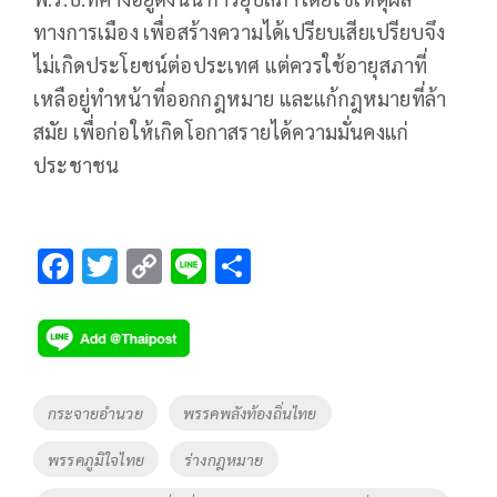
ทางการเมือง
เพื่อสร้างความได้เปรียบเสียเปรียบจึง
ไม่เกิดประโยชน์ต่อประเทศ
แต่ควรใช้อายุสภาที่
เหลือยู่ทำหน้าที่ออกกฎหมาย
และแก้กฎหมายที่ล้า
สมัย
เพื่อก่อให้เกิดโอกาสรายได้ความมั่นคงแก่
ประชาชน
F
T
C
Li
S
ac
wi
o
n
h
e
tt
p
e
ar
b
er
y
e
o
Li
Tags
กระจายอำนวย
พรรคพลังท้องถิ่นไทย
o
n
พรรคภูมิใจไทย
ร่างกฎหมาย
k
k