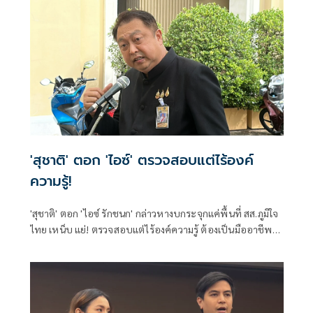
สมาคมสยามยุทธกีฬาพื้นเมืองไทย ตลอดจนทุกภาคส่วน ที่ร่วม
แรงร่วมใจจัดเวทีแห่งการเรียนรู้ เพื่อแลกเปลี่ยนองค์ความรู้และ
สร้างเครือข่ายมวยไทยในระดับนานาชาติ
'สุชาติ' ตอก 'ไอซ์' ตรวจสอบแต่ไร้องค์
ความรู้!
'สุชาติ' ตอก 'ไอซ์ รักชนก' กล่าวหางบกระจุกแค่พื้นที่ สส.ภูมิใจ
ไทย เหน็บ แย่! ตรวจสอบแต่ไร้องค์ความรู้ ต้องเป็นมืออาชีพ
กว่านี้ โอ่รักษาผลประโยชน์สูงสุดในหน่วยงานที่ตัวเองรับผิด
ชอบ