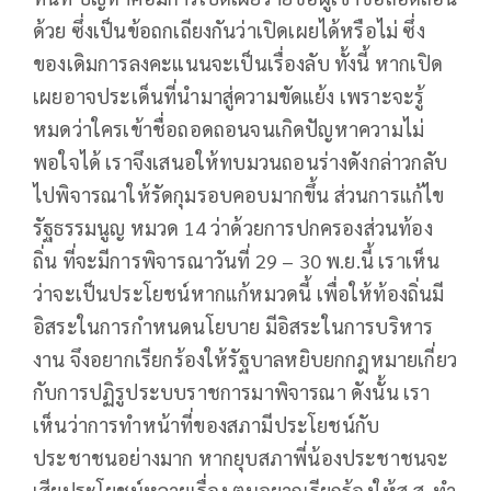
ด้วย
ซึ่งเป็นข้อถกเถียงกันว่าเปิดเผยได้หรือไม่
ซึ่ง
ของเดิมการลงคะแนนจะเป็นเรื่องลับ
ทั้งนี้
หากเปิด
เผยอาจประเด็นที่นำมาสู่ความขัดแย้ง
เพราะจะรู้
หมดว่าใครเข้าชื่อถอดถอนจนเกิดปัญหาความไม่
พอใจได้
เราจึงเสนอให้ทบมวนถอนร่างดังกล่าวกลับ
ไปพิจารณาให้รัดกุมรอบคอบมากขึ้น
ส่วนการแก้ไข
รัฐธรรมนูญ
หมวด
14
ว่าด้วยการปกครองส่วนท้อง
ถิ่น
ที่จะมีการพิจารณาวันที่
29 – 30
พ
.
ย
.
นี้
เราเห็น
ว่าจะเป็นประโยชน์หากแก้หมวดนี้
เพื่อให้ท้องถิ่นมี
อิสระในการกำหนดนโยบาย
มีอิสระในการบริหาร
งาน
จึงอยากเรียกร้องให้รัฐบาลหยิบยกกฎหมายเกี่ยว
กับการปฏิรูประบบราชการมาพิจารณา
ดังนั้น
เรา
เห็นว่าการทำหน้าที่ของสภามีประโยชน์กับ
ประชาชนอย่างมาก
หากยุบสภาพี่น้องประชาชนจะ
เสียประโยชน์หลายเรื่อง
ตนอยากเรียกร้องให้ส
.
ส
.
ทำ