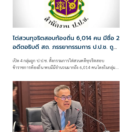
ไต่สวนทุจริตสอบท้องถิ่น 6,014 คน มีชื่อ 2
อดีตอธิบดี สถ. ภรรยากรรมการ ป.ป.ช. ถูก
กล่าวหาด้วย
เปิด 4 กลุ่มถูก ป.ป.ช. ตั้งกรรมการไต่สวนคดีทุจริตสอบ
ข้าราชการท้องถิ่น พบมีมีจำนวนมากถึง 6,014 คน โดยในกลุ่มผู้
บริหารระดับสูงกรมส่งเสริมการปกครองท้องถิ่น มีชื่อของ 2อดีต
อธิบดีคือ 1.ร.ต.ท.ภพชนก ชลานุเคราะห์ ที่ดำรงตำแหน่งอธิบดี
กรมส่งเสริมการปกครองท้องถิ่น วันที่ 29 ก.ค.-11 พ.ย. 2568