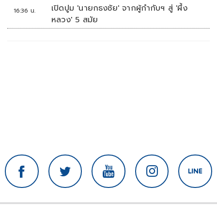
เปิดปูม 'นายกธงชัย' จากผู้กำกับฯ สู่ 'ผึ้ง
16:36 น.
หลวง' 5 สมัย