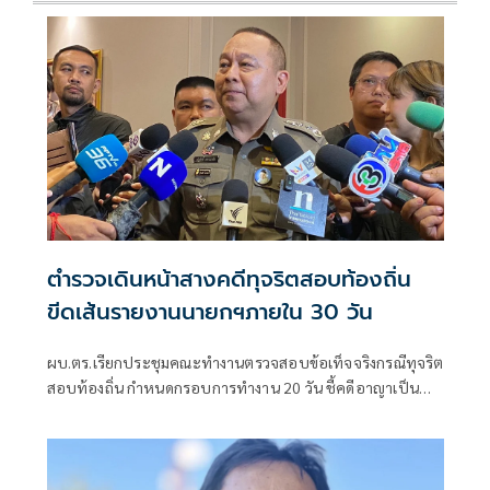
ตำรวจเดินหน้าสางคดีทุจริตสอบท้องถิ่น
ขีดเส้นรายงานนายกฯภายใน 30 วัน
ผบ.ตร.เรียกประชุมคณะทำงานตรวจสอบข้อเท็จจริงกรณีทุจริต
สอบท้องถิ่น กำหนดกรอบการทำงาน 20 วัน ชี้คดีอาญาเป็น
หน้าที่ ป.ป.ช. ดำเนินการ