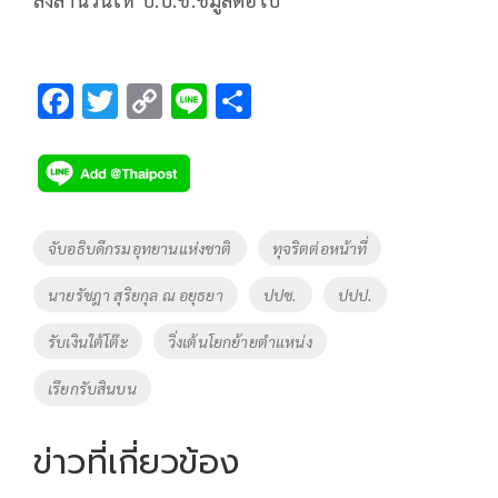
F
T
C
Li
S
ac
wi
o
n
h
e
tt
p
e
ar
b
er
y
e
o
Li
Tags
จับอธิบดีกรมอุทยานแห่งชาติ
ทุจริตต่อหน้าที่
o
n
นายรัชฎา สุริยกุล ณ อยุธยา
ปปช.
ปปป.
k
k
รับเงินใต้โต๊ะ
วิ่งเต้นโยกย้ายตำแหน่ง
เรียกรับสินบน
ข่าวที่เกี่ยวข้อง