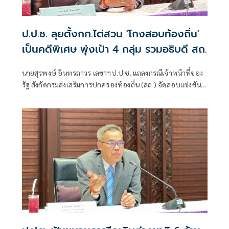
ป.ป.ช. ลุยตั้งกก.ไต่สวน 'โกงสอบท้องถิ่น'
เป็นคดีพิเศษ พุ่งเป้า 4 กลุ่ม รวมอธิบดี สถ.
นายสุรพงษ์ อินทรถาวร เลขาฯป.ป.ช. แถลงกรณีเจ้าหน้าที่ของ
รัฐ สังกัดกรมส่งเสริมการปกครองท้องถิ่น (สถ.) จัดสอบแข่งขัน
เพื่อบรรจุบุคคลเป็นข้าราชการหรือพนักงานส่วนท้องถิ่น พ.ศ.
2568 โดยแก้ไขคะแนนสอบและเรียกรับเงินจากผู้สมัครสอบ
เพื่อช่วยเหลือใ