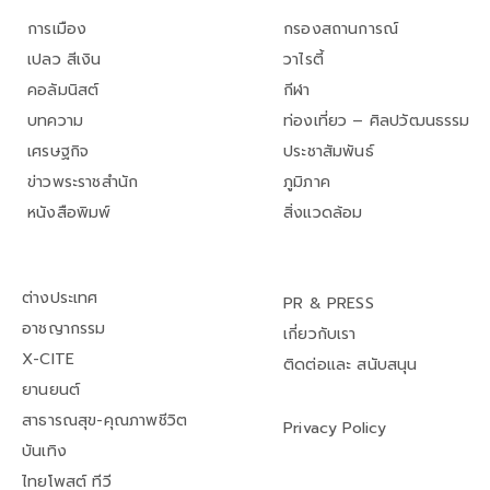
การเมือง
กรองสถานการณ์
เปลว สีเงิน
วาไรตี้
คอลัมนิสต์
กีฬา
บทความ
ท่องเที่ยว – ศิลปวัฒนธรรม
เศรษฐกิจ
ประชาสัมพันธ์
ข่าวพระราชสำนัก
ภูมิภาค
หนังสือพิมพ์
สิ่งแวดล้อม
ต่างประเทศ
PR & PRESS
อาชญากรรม
เกี่ยวกับเรา
X-CITE
ติดต่อและ สนับสนุน
ยานยนต์
สาธารณสุข-คุณภาพชีวิต
Privacy Policy
บันเทิง
ไทยโพสต์ ทีวี