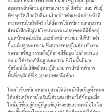
ความคืบหน้าการตรวจสอบนายรัชฎา สุริยกุล ณ
อยุธยา อธิบดีกรมอุทยานแห่งชาติ สัตว์ป่า และ พันธุ์
พืช ทุจริตเรียกรับสินบนโยกย้ายตำแหน่งเจ้าหน้าที่
หน่วยงานในสังกัดว่า ได้สั่งการให้พนักงานสอบสวน
ส่งหนังสือเชิญไปยังหน่วยงาน และบุคคลที่มีชื่ออยู่
บนหน้าซองใส่เงิน และหัวหน้าหน่วยมาให้ปากคำ
ชี้แจงในฐานะพยาน ซึ่งตรวจพบอยู่ในห้องทำงาน
ของนายรัชฎา รวมถึงผู้ที่อาจมีข้อมูล ไม่ต่ำกว่า 20
คน มาให้ปากคำในฐานะพยาน ซึ่งในนั้นมีนาย
ชัยวัฒน์ ลิ้มลิขิตอักษร ผู้อำนวยการสำนักบริหาร
พื้นที่อนุรักษ์ที่ 9 (อุบลราชธานี) ด้วย
โดยกำชับพนักงานสอบสวนให้ส่งหนังสือเชิญทั้งหมด
ให้แล้วเสร็จภายในวันนี้ ส่วนจะเข้ามาให้ข้อมูลเมื่อ
ใดนั้นก็ขึ้นอยู่กับผู้ที่ถูกเชิญว่าจะสะดวกมาเมื่อใด ใน