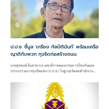
ป.ป.ช. ชี้มูล 'เกรียง กัลป์ตินันท์' พร้อมเครือ
ญาติกับพวก ทุจริตก่อสร้างถนน
นายสุรพงษ์ อินทรถาวร เลขาธิการคณะกรรมการป้องกันและ
ปราบปรามการทุจริตแห่ง (ป.ป.ช.) ในฐานะโฆษกสำนักงาน
ป.ป.ช. เปิดเผยว่า คณะกรรมการ ป.ป.ช. มีมติชี้มูลความผิด นาง
รจนา กัลป์ตินันท์ เมื่อครั้งดำรงตำแหน่งนายกเทศมนตรีนคร
อุบลราชธานี จังหวัดอุบลราชธานี