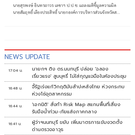
เอกชนก่อสร้างล่าช้า
นายสุรพงษ์ อินทรถาวร เลขาฯ ป.ป.ช. แถลงมติชี้มูลความผิด
นายสัมฤทธิ์ เลียงประสิทธิ์ นายกองค์การบริหารส่วนจังหวัดสตูล
กับพวก กรณีไม่บอกเลิกจ้างโครงการก่อสร้างศูนย์บริการนัก
ท่องเที่ยว อำเภอควนโดน จังหวัดสตูล เมื่อปีงบประมาณ 2559
ทั้งที่ผู้รับจ้างส่งมอบงานล่าช้า
NEWS UPDATE
นายกฯ ติง ตร.นนทบุรี ปล่อย 'ฉลอง
17:04 น.
เรี่ยวแรง' สูบบุหรี่ ไม่ใส่กุญแจมือในห้องประชุม
จี้รัฐเร่งแก้วิกฤติมันสำปะหลังไทย ห่วงกระทบ
16:48 น.
ห่วงโซ่อุตสาหกรรม
'เอกนิติ' สั่งทำ Risk Map สแกนพื้นที่เสี่ยง
16:44 น.
รับมือน้ำท่วม-ภัยแล้งภาคกลาง
ผู้ว่าฯนนทบุรี ขยับ เพิ่มมาตรการเข้มงวดตั้ง
16:41 น.
ด่านตรวจอาวุธ