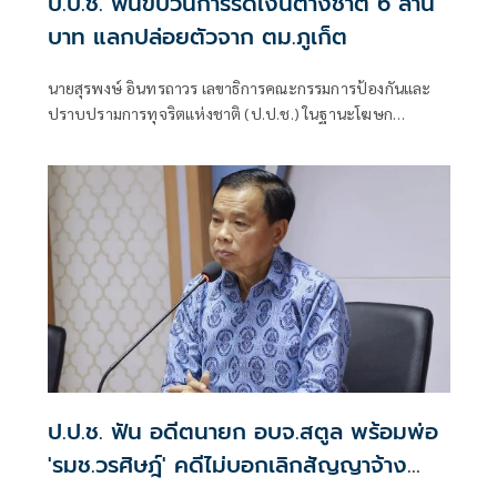
ป.ป.ช. ฟันขบวนการรีดเงินต่างชาติ 6 ล้าน
บาท แลกปล่อยตัวจาก ตม.ภูเก็ต
นายสุรพงษ์ อินทรถาวร เลขาธิการคณะกรรมการป้องกันและ
ปราบปรามการทุจริตแห่งชาติ (ป.ป.ช.) ในฐานะโฆษก
สำนักงาน ป.ป.ช. แถลงถึงกรณีคณะกรรมการ ป.ป.ช. มีมติชี้มูล
ความผิด นายวิทยา สมศรีษมสกุล กับพวก รวม 6 คน กรณีร่วม
กันเรียกรับทรัพย์สิน จํานวน 6 ล้านบาท เป็นการตอบแทนใน
การที่จะจูงใจเจ้าพนักงานเพื่อให้ดําเนินการปล่อยตัว (ประกัน
ตัว)
ป.ป.ช. ฟัน อดีตนายก อบจ.สตูล พร้อมพ่อ
'รมช.วรศิษฎ์' คดีไม่บอกเลิกสัญญาจ้าง