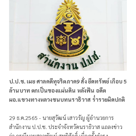
ป.ป.ช. เผย ศาลคดีทุจริตภาค9 สั่ง ยึดทรัพย์ เกือบ 5
ล้านบาท ตกเป็นของแผ่นดิน หลังฟัน อดีต
ผอ.แขวงทางหลวงชนบทนราธิวาส ร่ำรวยผิดปกติ
29 ธ.ค.2565 - นายสุวัฒน์ เสาวรัญ ผู้อำนวยการ
สำนักงาน ป.ป.ช. ประจำจังหวัดนราธิวาส แถลงข่าว
ว่า กรณีนายสถาพัฒน์ สุทธิศักดิ์ เมื่อครั้งดำรง