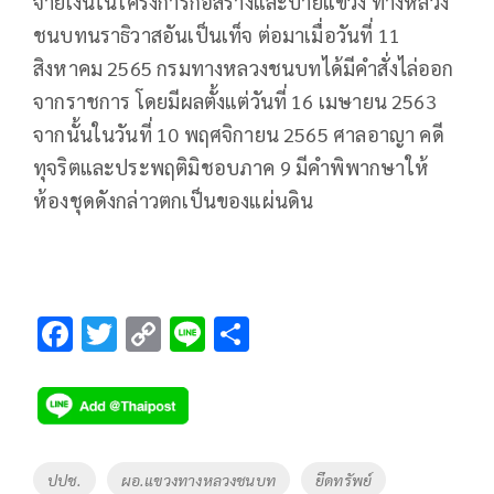
จ่ายเงินในโครงการก่อสร้างและป้ายแขวง ทางหลวง
ชนบทนราธิวาสอันเป็นเท็จ ต่อมาเมื่อวันที่ 11
สิงหาคม 2565 กรมทางหลวงชนบทได้มีคำสั่งไล่ออก
จากราชการ โดยมีผลตั้งแต่วันที่ 16 เมษายน 2563
จากนั้นในวันที่ 10 พฤศจิกายน 2565 ศาลอาญา คดี
ทุจริตและประพฤติมิชอบภาค 9 มีคำพิพากษาให้
ห้องชุดดังกล่าวตกเป็นของแผ่นดิน
F
T
C
Li
S
ac
wi
o
n
h
e
tt
p
e
ar
b
er
y
e
o
Li
Tags
ปปช.
ผอ.แขวงทางหลวงชนบท
ยึดทรัพย์