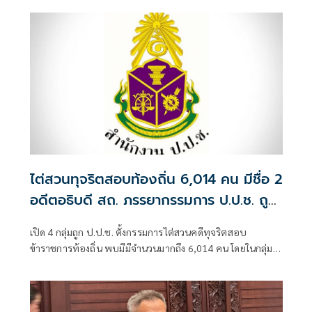
รจนา กัลป์ตินันท์ เมื่อครั้งดำรงตำแหน่งนายกเทศมนตรีนคร
อุบลราชธานี จังหวัดอุบลราชธานี
ไต่สวนทุจริตสอบท้องถิ่น 6,014 คน มีชื่อ 2
อดีตอธิบดี สถ. ภรรยากรรมการ ป.ป.ช. ถูก
กล่าวหาด้วย
เปิด 4 กลุ่มถูก ป.ป.ช. ตั้งกรรมการไต่สวนคดีทุจริตสอบ
ข้าราชการท้องถิ่น พบมีมีจำนวนมากถึง 6,014 คน โดยในกลุ่มผู้
บริหารระดับสูงกรมส่งเสริมการปกครองท้องถิ่น มีชื่อของ 2อดีต
อธิบดีคือ 1.ร.ต.ท.ภพชนก ชลานุเคราะห์ ที่ดำรงตำแหน่งอธิบดี
กรมส่งเสริมการปกครองท้องถิ่น วันที่ 29 ก.ค.-11 พ.ย. 2568