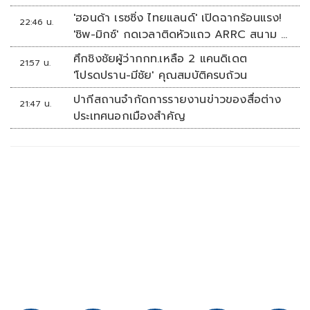
ภูมิภาค
'ฮอนด้า เรซซิ่ง ไทยแลนด์' เปิดฉากร้อนแรง!
22:46 น.
'ชิพ-มิกซ์' กดเวลาติดหัวแถว ARRC สนาม 4
ที่มัลดาลิกา
ศึกชิงชัยผู้ว่ากกท.เหลือ 2 แคนดิเดต
21:57 น.
'โปรดปราน-มีชัย' คุณสมบัติครบถ้วน
ปากีสถานจำกัดการรายงานข่าวของสื่อต่าง
21:47 น.
ประเทศนอกเมืองสำคัญ