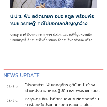
ป.ป.ช. ฟัน อดีตนายก อบจ.สตูล พร้อมพ่อ
'รมช.วรศิษฎ์' คดีไม่บอกเลิกสัญญาจ้าง
เอกชนก่อสร้างล่าช้า
นายสุรพงษ์ อินทรถาวร เลขาฯ ป.ป.ช. แถลงมติชี้มูลความผิด
นายสัมฤทธิ์ เลียงประสิทธิ์ นายกองค์การบริหารส่วนจังหวัดสตูล
กับพวก กรณีไม่บอกเลิกจ้างโครงการก่อสร้างศูนย์บริการนัก
ท่องเที่ยว อำเภอควนโดน จังหวัดสตูล เมื่อปีงบประมาณ 2559
ทั้งที่ผู้รับจ้างส่งมอบงานล่าช้า
NEWS UPDATE
โปรดเกล้าฯ 'พันเอกสุภัทร ชูตินันทน์' ดำรง
23:49 น.
ตำแหน่งนายทหารปฏิบัติการฯ-พระราชทานยศ
'พลตรี'
ซาอุฯ-ตุรเคีย-ปากีสถานลงนามข้อตกลงด้าน
23:45 น.
การป้องกันประเทศท่ามกลางสงครามใน