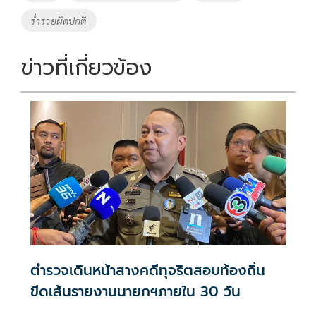
o
n
ร่ำรวยผิดปกติ
k
k
ข่าวที่เกี่ยวข้อง
ตำรวจเดินหน้าสางคดีทุจริตสอบท้องถิ่น
ขีดเส้นรายงานนายกฯภายใน 30 วัน