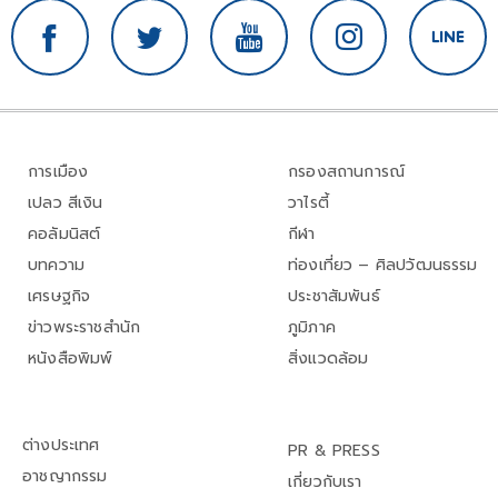
การเมือง
กรองสถานการณ์
เปลว สีเงิน
วาไรตี้
คอลัมนิสต์
กีฬา
บทความ
ท่องเที่ยว – ศิลปวัฒนธรรม
เศรษฐกิจ
ประชาสัมพันธ์
ข่าวพระราชสำนัก
ภูมิภาค
หนังสือพิมพ์
สิ่งแวดล้อม
ต่างประเทศ
PR & PRESS
อาชญากรรม
เกี่ยวกับเรา