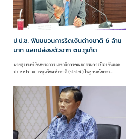
ป.ป.ช. ฟันขบวนการรีดเงินต่างชาติ 6 ล้าน
บาท แลกปล่อยตัวจาก ตม.ภูเก็ต
นายสุรพงษ์ อินทรถาวร เลขาธิการคณะกรรมการป้องกันและ
ปราบปรามการทุจริตแห่งชาติ (ป.ป.ช.) ในฐานะโฆษก
สำนักงาน ป.ป.ช. แถลงถึงกรณีคณะกรรมการ ป.ป.ช. มีมติชี้มูล
ความผิด นายวิทยา สมศรีษมสกุล กับพวก รวม 6 คน กรณีร่วม
กันเรียกรับทรัพย์สิน จํานวน 6 ล้านบาท เป็นการตอบแทนใน
การที่จะจูงใจเจ้าพนักงานเพื่อให้ดําเนินการปล่อยตัว (ประกัน
ตัว)