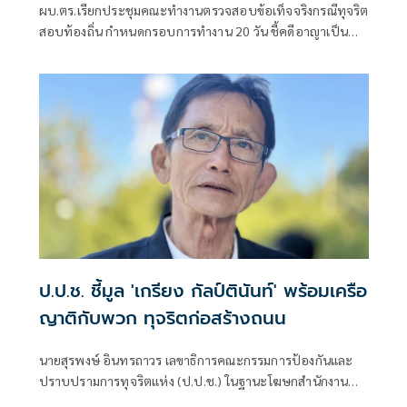
ผบ.ตร.เรียกประชุมคณะทำงานตรวจสอบข้อเท็จจริงกรณีทุจริต
สอบท้องถิ่น กำหนดกรอบการทำงาน 20 วัน ชี้คดีอาญาเป็น
หน้าที่ ป.ป.ช. ดำเนินการ
ป.ป.ช. ชี้มูล 'เกรียง กัลป์ตินันท์' พร้อมเครือ
ญาติกับพวก ทุจริตก่อสร้างถนน
นายสุรพงษ์ อินทรถาวร เลขาธิการคณะกรรมการป้องกันและ
ปราบปรามการทุจริตแห่ง (ป.ป.ช.) ในฐานะโฆษกสำนักงาน
ป.ป.ช. เปิดเผยว่า คณะกรรมการ ป.ป.ช. มีมติชี้มูลความผิด นาง