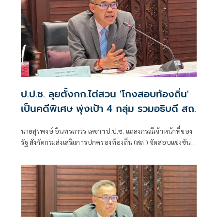
ป.ป.ช. ลุยตั้งกก.ไต่สวน 'โกงสอบท้องถิ่น'
เป็นคดีพิเศษ พุ่งเป้า 4 กลุ่ม รวมอธิบดี สถ.
นายสุรพงษ์ อินทรถาวร เลขาฯป.ป.ช. แถลงกรณีเจ้าหน้าที่ของ
รัฐ สังกัดกรมส่งเสริมการปกครองท้องถิ่น (สถ.) จัดสอบแข่งขัน
เพื่อบรรจุบุคคลเป็นข้าราชการหรือพนักงานส่วนท้องถิ่น พ.ศ.
2568 โดยแก้ไขคะแนนสอบและเรียกรับเงินจากผู้สมัครสอบ
เพื่อช่วยเหลือใ