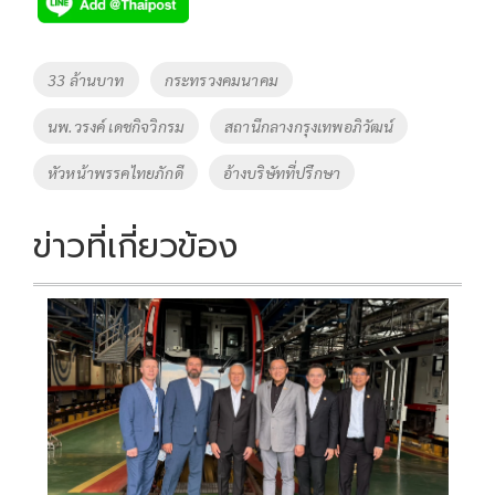
e
tt
p
e
ar
b
er
y
e
o
Li
Tags
33 ล้านบาท
กระทรวงคมนาคม
o
n
นพ.วรงค์ เดชกิจวิกรม
สถานีกลางกรุงเทพอภิวัฒน์
k
k
หัวหน้าพรรคไทยภักดี
อ้างบริษัทที่ปรึกษา
ข่าวที่เกี่ยวข้อง