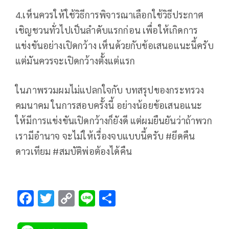
4.เห็นควรให้ใช้วิธีการพิจารณาเลือกใช้วิธีประกาศ
เชิญชวนทั่วไปเป็นลำดับแรกก่อน เพื่อให้เกิดการ
แข่งขันอย่างเปิดกว้าง เห็นด้วยกับข้อเสนอแนะนี้ครับ
แต่มันควรจะเปิดกว้างตั้งแต่แรก
ในภาพรวมผมไม่แปลกใจกับ บทสรุปของกระทรวง
คมนาคม ในการสอบครั้งนี้ อย่างน้อยข้อเสนอแนะ
ให้มีการแข่งขันเปิดกว้างก็ยังดี แต่ผมยืนยันว่าถ้าพวก
เรามีอำนาจ จะไม่ให้เรื่องจบแบบนี้ครับ #ยึดคืน
ดาวเทียม #สมบัติพ่อต้องได้คืน
F
T
C
Li
S
ac
wi
o
n
h