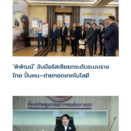
‘พิพัฒน์’ จับมือรัสเซียยกระดับระบบราง
ไทย ปั้นคน–ถ่ายทอดเทคโนโลยี