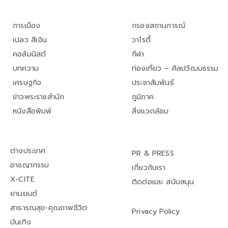
การเมือง
กรองสถานการณ์
เปลว สีเงิน
วาไรตี้
คอลัมนิสต์
กีฬา
บทความ
ท่องเที่ยว – ศิลปวัฒนธรรม
เศรษฐกิจ
ประชาสัมพันธ์
ข่าวพระราชสำนัก
ภูมิภาค
หนังสือพิมพ์
สิ่งแวดล้อม
ต่างประเทศ
PR & PRESS
อาชญากรรม
เกี่ยวกับเรา
X-CITE
ติดต่อและ สนับสนุน
ยานยนต์
สาธารณสุข-คุณภาพชีวิต
Privacy Policy
บันเทิง