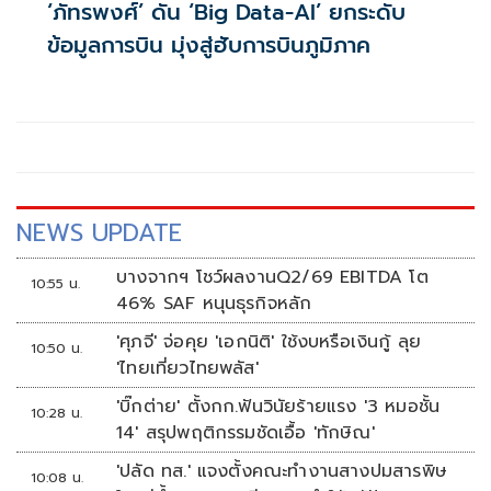
‘ภัทรพงศ์’ ดัน ‘Big Data-AI’ ยกระดับ
ข้อมูลการบิน มุ่งสู่ฮับการบินภูมิภาค
NEWS UPDATE
บางจากฯ โชว์ผลงานQ2/69 EBITDA โต
10:55 น.
46% SAF หนุนธุรกิจหลัก
'ศุภจี' จ่อคุย 'เอกนิติ' ใช้งบหรือเงินกู้ ลุย
10:50 น.
'ไทยเที่ยวไทยพลัส'
'บิ๊กต่าย' ตั้งกก.ฟันวินัยร้ายแรง '3 หมอชั้น
10:28 น.
14' สรุปพฤติกรรมชัดเอื้อ 'ทักษิณ'
'ปลัด ทส.' แจงตั้งคณะทำงานสางปมสารพิษ
10:08 น.