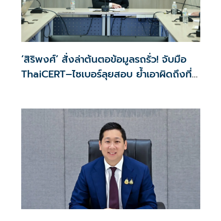
‘สิริพงศ์’ สั่งล่าต้นตอข้อมูลรถรั่ว! จับมือ
ThaiCERT–ไซเบอร์ลุยสอบ ย้ำเอาผิดถึงที่
สุด