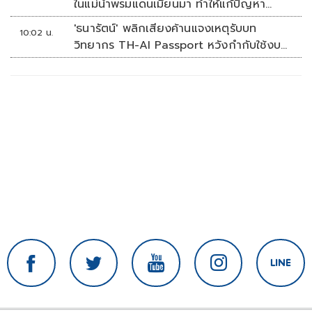
ในแม่น้ำพรมแดนเมียนมา ทำให้แก้ปัญหา
รวดเร็ว
'ธนารัตน์' พลิกเสียงค้านแจงเหตุรับบท
10:02 น.
วิทยากร TH-AI Passport หวังกำกับใช้งบ
เหมาะสม ชูจุดเด่นคนไทยได้ใช้ AI ระดับโปร
ลดเหลื่อมล้ำทางเทคโนโลยี เซฟงบไป
กว่า900ล้าน เชื่อหากใช้เต็มที่เอกชนขาดทุน
ย่อยยับ