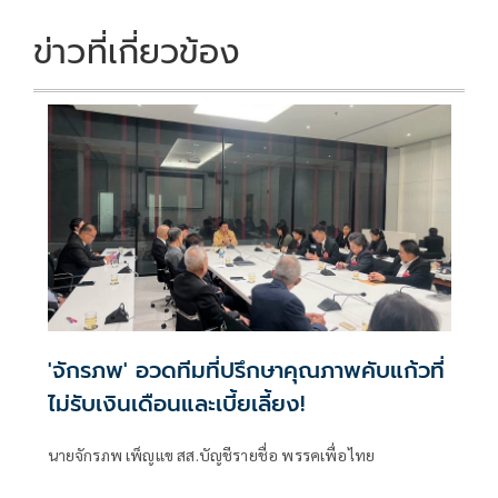
ข่าวที่เกี่ยวข้อง
'จักรภพ' อวดทีมที่ปรึกษาคุณภาพคับแก้วที่
ไม่รับเงินเดือนและเบี้ยเลี้ยง!
นายจักรภพ เพ็ญแข สส.บัญชีรายชื่อ พรรคเพื่อไทย