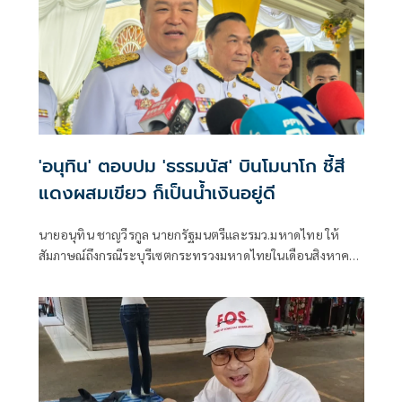
'อนุทิน' ตอบปม 'ธรรมนัส' บินโมนาโก ชี้สี
แดงผสมเขียว ก็เป็นน้ำเงินอยู่ดี
นายอนุทิน ชาญวีรกูล นายกรัฐมนตรีและรมว.มหาดไทย ให้
สัมภาษณ์ถึงกรณีระบุรีเซตกระทรวงมหาดไทยในเดือนสิงหาคม
จะเริ่มต้น ด้วยการโยกย้ายใช่หรือไม่ ว่า