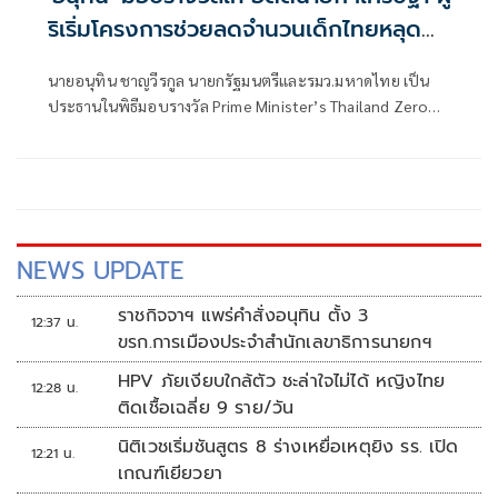
ริเริ่มโครงการช่วยลดจำนวนเด็กไทยหลุด
ระบบการศึกษา
นายอนุทิน ชาญวีรกูล นายกรัฐมนตรีและรมว.มหาดไทย เป็น
ประธานในพิธีมอบรางวัล Prime Minister’s Thailand Zero
Dropout Plus Awards (TZD+) ประจำปี พ.ศ. 2569 โดยมี
นายเศรษฐา ทวีสิน อดีตนายกรัฐมนตรี เข้ารับรางวัลเกียรติยศ
เพื่อยกย่องเชิดชูเกียรติ ในฐานะผู้ริเริ่มผลักดันโครงการ
Thailand Zero Dropout ให้เป็นวาระแห่งชาติ คืนโอกาสและ
อนาคตให้เด็กและเยาวชนนอกระบบการศึกษาไทย
NEWS UPDATE
ราชกิจจาฯ แพร่คำสั่งอนุทิน ตั้ง 3
12:37 น.
ขรก.การเมืองประจำสำนักเลขาธิการนายกฯ
HPV ภัยเงียบใกล้ตัว ชะล่าใจไม่ได้ หญิงไทย
12:28 น.
ติดเชื้อเฉลี่ย 9 ราย/วัน
นิติเวชเริ่มชันสูตร 8 ร่างเหยื่อเหตุยิง รร. เปิด
12:21 น.
เกณฑ์เยียวยา