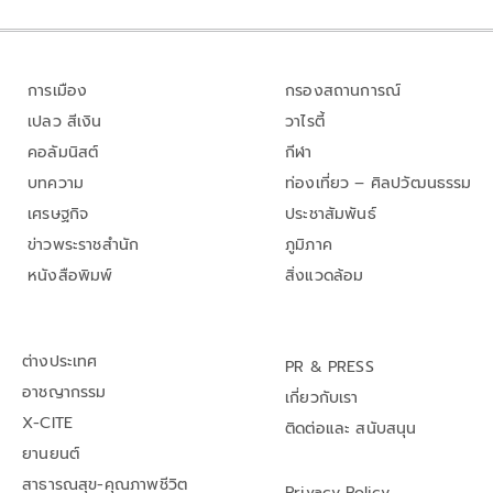
การเมือง
กรองสถานการณ์
เปลว สีเงิน
วาไรตี้
คอลัมนิสต์
กีฬา
บทความ
ท่องเที่ยว – ศิลปวัฒนธรรม
เศรษฐกิจ
ประชาสัมพันธ์
ข่าวพระราชสำนัก
ภูมิภาค
หนังสือพิมพ์
สิ่งแวดล้อม
ต่างประเทศ
PR & PRESS
อาชญากรรม
เกี่ยวกับเรา
X-CITE
ติดต่อและ สนับสนุน
ยานยนต์
สาธารณสุข-คุณภาพชีวิต
Privacy Policy