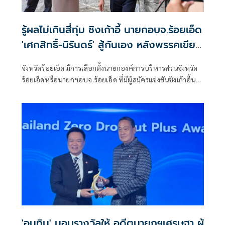
รู้ผลไม่เกินสี่ทุ่ม ชิงเก้าอี้ นายกอบจ.ร้อยเอ็ด
'เศกสิทธิ์-นิรันดร์' สู้กันเอง หลังพรรคเขียว
หลีกทาง
จังหวัดร้อยเอ็ด มีการเลือกตั้งนายกองค์การบริหารส่วนจังหวัด
ร้อยเอ็ดหรือนายกฯอบจ.ร้อยเอ็ด ที่มีผู้สมัครแข่งขันชิงเก้าอี้นา
ยกฯอบจ.ร้อยเอ็ดรอบนี้สามคน
'อนุทิน' มอบรางวัลให้ อดีตนายกฯเศรษฐา ผู้