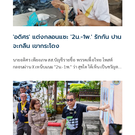
'อดิศร' แต่งกลอนแซะ '2น.-1พ.' รักกัน ปาน
จะกลืน เขากระโดง
นายอดิศร เพียงเกษ สส.บัญชีรายชื่อ พรรคเพื่อไทย โพสต์
กลอนผ่าน X เหน็บแนม "2น.-1พ." ว่า สุขใด ได้เห็น เป็นขวัญตา
ยากจะพรร