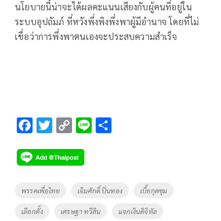
นโยบายนี้น่าจะได้ผลคะแนนเสียงกับผู้คนที่อยู่ใน
ระบบอุปถัมภ์ ที่หวังพึ่งพิงพึ่งพาผู้มีอำนาจ โดยที่ไม่
เชื่อว่าการพึ่งพาตนเองจะประสบความสำเร็จ
F
T
C
Li
S
ac
wi
o
n
h
e
tt
p
e
ar
b
er
y
e
o
Li
Tags
พรรคเพื่อไทย
เจิมศักดิ์ ปิ่นทอง
เบี้ยกุดชุม
o
n
เลือกตั้ง
เศรษฐา ทวีสิน
แจกเงินดิจิทัล
k
k