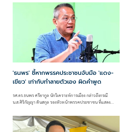
'ธนพร' ชี้หากพรรคประชาชนจับมือ 'แดง-
เขียว' เท่ากับทำลายตัวเอง ผิดคำพูด
รศ.ดร.ธนพร ศรียากูล นักวิเคราะห์การเมือง กล่าวถึงกรณี
น.ส.ศิริกัญญา ตันสกุล รองหัวหน้าพรรคประชาชน ที่แสดง
ความเห็นว่าหากเกิดการจัดตั้งรัฐบาลระหว่างพรรคเพื่อไทยกับ
พรรคภูมิใจไทย ก็จำเป็นต้องพูดคุยกับพรรคประชาชนด้วยว่า