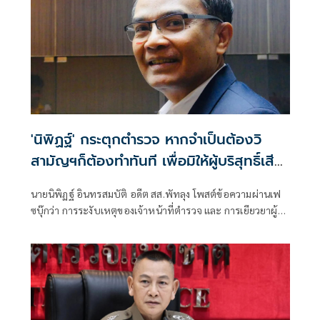
'นิพิฏฐ์' กระตุกตำรวจ หากจำเป็นต้องวิ
สามัญฯก็ต้องทำทันที เพื่อมิให้ผู้บริสุทธิ์เสีย
ชีวิตเพิ่ม
นายนิพิฏฐ์ อินทรสมบัติ อดีต สส.พัทลุง โพสต์ข้อความผ่านเฟ
ซบุ๊กว่า การระงับเหตุของเจ้าหน้าที่ตำรวจ และ การเยียวยาผู้
เสียชีวิต กรณีนักเรียนใช้ความรุนแรง