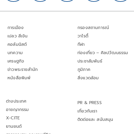
การเมือง
กรองสถานการณ์
เปลว สีเงิน
วาไรตี้
คอลัมนิสต์
กีฬา
บทความ
ท่องเที่ยว – ศิลปวัฒนธรรม
เศรษฐกิจ
ประชาสัมพันธ์
ข่าวพระราชสำนัก
ภูมิภาค
หนังสือพิมพ์
สิ่งแวดล้อม
ต่างประเทศ
PR & PRESS
อาชญากรรม
เกี่ยวกับเรา
X-CITE
ติดต่อและ สนับสนุน
ยานยนต์