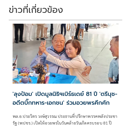
ข่าวที่เกี่ยวข้อง
'ลุงป้อม' เปิดมูลนิธิฯเบิร์ธเดย์ 81 ปี 'ตรีนุช-
อดีตบิ๊กทหาร-เอกชน' ร่วมอวยพรคึกคัก
พล.อ.ประวิตร วงษ์สุวรรณ ประธานที่ปรึกษาพรรคพลังประชา
รัฐ (พปชร.) เปิดให้อวยพรในวันคล้ายวันเกิดครบรอบ 81 ปี