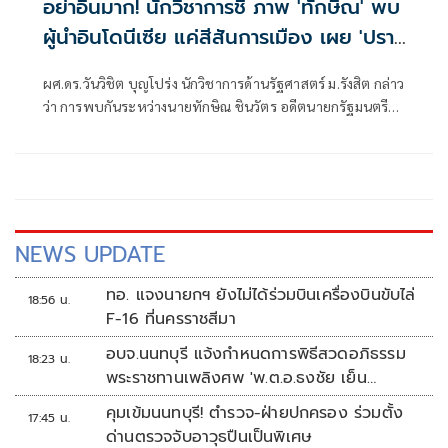
อย่าอินมาก! นักวิชาการชี้ ภาพ 'ทักษิณ' พบ
ผู้นำอินโดนีเซีย แค่สีสันการเมือง เผย 'ปรา
โบโว' เพื่อนเก่าทักษิณ พบกันไม่ใช่แปลก ย้ำ
ผศ.ดร.วันวิชิต บุญโปร่ง นักวิชาการด้านรัฐศาสตร์ ม.รังสิต กล่าว
นานาชาติเข้าใจ นายกฯ-รัฐบาล ผู้มีอำนาจตัว
ว่า การพบกันระหว่างนายทักษิณ ชินวัตร อดีตนายกรัฐมนตรี
จริง
กับนายปราโบโว ซูเบียนโต ประธานาธิบดีอินโดนีเซีย ไม่ใช่เรื่อง
ผิดปกติ เพราะทั้งสองมีความสัมพันธ์ส่วนตัวที่สั่งสมมาเป็นเวลา
นาน ภาพที่ออกมา เป็นสีสันการเมืองเท่านั้น
NEWS UPDATE
ทอ. แจงนายกฯ ยังไม่ได้ร่วมบินเครื่องบินขับไล่
18:56 น.
F-16 ที่นครราชสีมา
อบจ.นนทบุรี แจ้งกำหนดการพิธีสวดอภิธรรม
18:23 น.
พระราชทานเพลิงศพ 'พ.ต.อ.ธงชัย เย็น
ประเสริฐ'
คุมเข้มนนทบุรี! ตำรวจ-ฝ่ายปกครอง ร่วมตั้ง
17:45 น.
ด่านตรวจจับอาวุธปืนเป็นพิเศษ