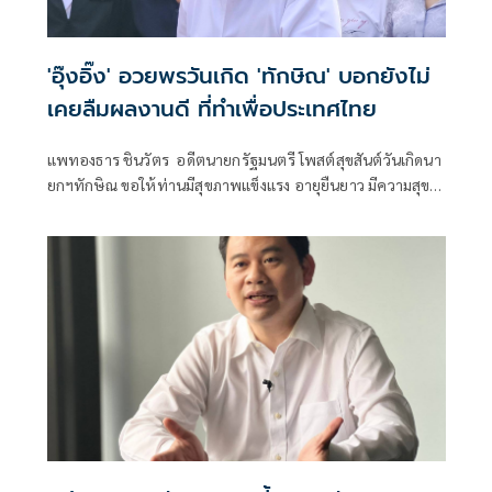
'อุ๊งอิ๊ง' อวยพรวันเกิด 'ทักษิณ' บอกยังไม่
เคยลืมผลงานดี ที่ทำเพื่อประเทศไทย
แพทองธาร ชินวัตร อดีตนายกรัฐมนตรี โพสต์สุขสันต์วันเกิดนา
ยกฯทักษิณ ขอให้ท่านมีสุขภาพแข็งแรง อายุยืนยาว มีความสุข
ในทุกๆวัน