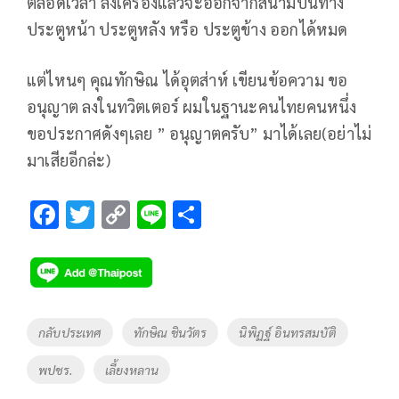
ตลอดเวลา ลงเครื่องแล้วจะออกจากสนามบินทาง
ประตูหน้า ประตูหลัง หรือ ประตูข้าง ออกได้หมด
แต่ไหนๆ คุณทักษิณ ได้อุตส่าห์ เขียนข้อความ ขอ
อนุญาต ลงในทวิตเตอร์ ผมในฐานะคนไทยคนหนึ่ง
ขอประกาศดังๆเลย ” อนุญาตครับ” มาได้เลย(อย่าไม่
มาเสียอีกล่ะ)
F
T
C
Li
S
ac
wi
o
n
h
e
tt
p
e
ar
b
er
y
e
o
Li
Tags
กลับประเทศ
ทักษิณ ชินวัตร
นิพิฏฐ์ อินทรสมบัติ
o
n
พปชร.
เลี้ยงหลาน
k
k