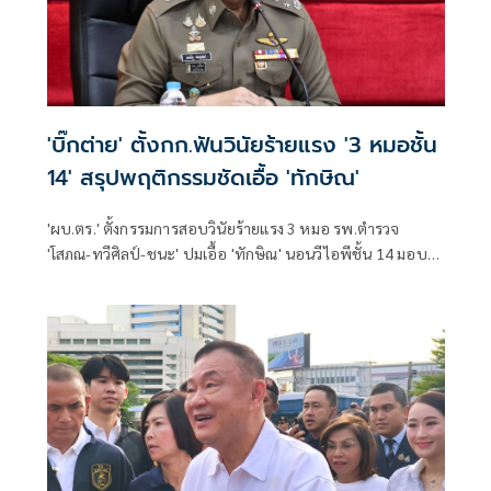
'บิ๊กต่าย' ตั้งกก.ฟันวินัยร้ายแรง '3 หมอชั้น
14' สรุปพฤติกรรมชัดเอื้อ 'ทักษิณ'
'ผบ.ตร.' ตั้งกรรมการสอบวินัยร้ายแรง 3 หมอ รพ.ตำรวจ
'โสภณ-ทวีศิลป์-ชนะ' ปมเอื้อ 'ทักษิณ' นอนวีไอพีชั้น 14 มอบ
หมาย 'พล.ต.อ.อิทธิพล' นั่งประธาน เร่งสรุปโดยเร็ว