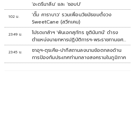
'อะดรีนาลีน' และ 'ชอบU'
'ดั๊ม คาราบาว' รวมเพื่อนวัยมัธยมตั้งวง
1:02 น.
SweetCane (สวีทเคน)
โปรดเกล้าฯ 'พันเอกสุภัทร ชูตินันทน์' ดำรง
23:49 น.
ตำแหน่งนายทหารปฏิบัติการฯ-พระราชทานยศ
'พลตรี'
ซาอุฯ-ตุรเคีย-ปากีสถานลงนามข้อตกลงด้าน
23:45 น.
การป้องกันประเทศท่ามกลางสงครามในภูมิภาค