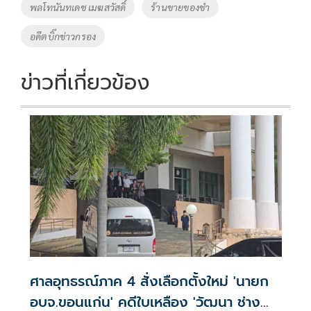
พลโทนันทเดช เมฆสวัสดิ์
ร้านขายของชำ
k
k
อดีตบิ๊กข่าวกรอง
ข่าวที่เกี่ยวข้อง
ศาลอุทธรณ์ภาค 4 สั่งเลือกตั้งใหม่ 'นายก
อบจ.ขอนแก่น' คดีใบเหลือง 'วัฒนา ช่าง