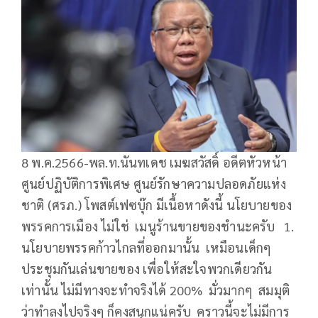
8 พ.ค.2566-พล.ท.นันทเดช เมฆสวัสดิ์ อดีตหัวหน้า
ศูนย์ปฏิบัติการพิเศษ ศูนย์รักษาความปลอดภัยแห่ง
ชาติ (ศรภ.) โพสต์เฟซบุ๊ก มีเนื้อหาดังนี้ นโยบายของ
พรรคการเมือง ไม่ใช่ เมนูร้านขายของชำนะครับ 1.
นโยบายพรรคก้าวไกลที่ออกมานั้น เหมือนเด็กๆ
ประชุมกันเล่นขายของ เพื่อให้สะใจพวกเดียวกัน
เท่านั้น ไม่มีทางจะทำจริงได้ 200% มั่วมากๆ สมมุติ
ว่าทำลงไปจริงๆ ก็คงสนุกแน่ครับ คราวนี้จะไม่มีการ