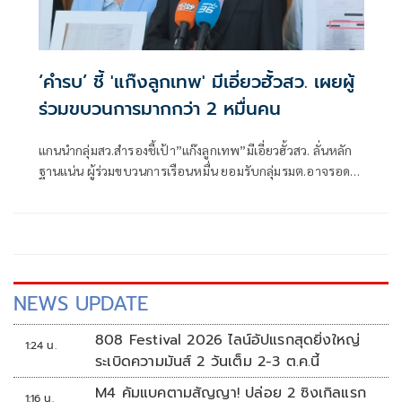
‘คำรบ’ ชี้ 'แก๊งลูกเทพ' มีเอี่ยวฮั้วสว. เผยผู้
ร่วมขบวนการมากกว่า 2 หมื่นคน
แกนนำกลุ่มสว.สำรองชี้เป้า”แก๊งลูกเทพ”มีเอี่ยวฮั้วสว. ลั่นหลัก
ฐานแน่น ผู้ร่วมขบวนการเรือนหมื่น ยอมรับกลุ่มรมต.อาจรอด
เพราะคดีอาญา หลักฐานต้องชัดสิ้นข้อสงสัย เตือนกกต.หากไม่
ส่งศาลฎีกาสอย 138 สว.โดนร้องเอาผิดติดคุก!
NEWS UPDATE
808 Festival 2026 ไลน์อัปแรกสุดยิ่งใหญ่
1:24 น.
ระเบิดความมันส์ 2 วันเต็ม 2-3 ต.ค.นี้
M4 คัมแบคตามสัญญา! ปล่อย 2 ซิงเกิลแรก
1:16 น.