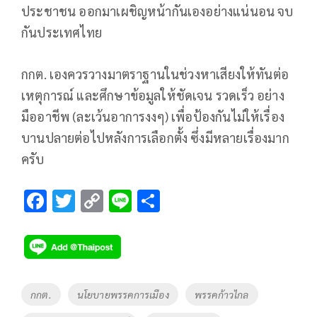
ประชาชน ออกมาเผชิญหน้ากันเองอย่างแน่นอน จบ
กันประเทศไทย
กกต. เองควรวางมาตราฐานในช่วงหาเสียงให้ทันต่อ
เหตุการณ์ และศึกษาข้อมูลให้ชัดเจน รวดเร็ว อย่าง
มืออาชีพ (ละเว้นอาการงงๆ) เพื่อป้องกันไม่ให้เรื่อง
บานปลายต่อไปหลังการเลือกตั้ง ซึ่งมีหลายเรื่องมาก
ครับ
F
T
C
Li
S
ac
wi
o
n
h
e
tt
p
e
ar
b
er
y
e
o
Li
Tags
กกต.
นโยบายพรรคการเมือง
พรรคก้าวไกล
o
n