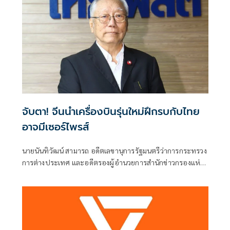
จับตา! จีนนำเครื่องบินรุ่นใหม่ฝึกรบกับไทย
อาจมีเซอร์ไพรส์
นายนันทิวัฒน์ สามารถ อดีตเลขานุการรัฐมนตรีว่าการกระทรวง
การต่างประเทศ และอดีตรองผู้อำนวยการสำนักข่าวกรองแห่ง
ชาติ โพสต์ข้อความผ่านเฟซบุ๊กในหัวข้อ "สัมพันธ์แนบแน่น"