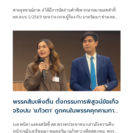
เหลา'
ศาลอุทธรณ์ภาค 4 ได้มีการนัดอ่านคำพิพากษาหมายเลขดำที่
ลต.อบจ.1/2569 ระหว่าง กกต.ผู้ร้อง กับ นายวัฒนา ช่างเหลา
ผู้คัดค้าน เรื่อง พรบ.การเลือกตั้งสมาชิกสภาท้องถิ่นหรือผู้
บริหารท้องถิ่น (ขอให้มีการเลือกตั้ง นายก อบจ.ใหม่)
พรรคส้มเพิ่งตื่น ตั้งกรรมการพิสูจน์ข้อเท็จ
จริงปม 'แก้วตา' ถูกคนในพรรคคุกคามทาง
เพศ
น.ส.พนิดา มงคลสวัสดิ์ สส.พรรคประชาชน กล่าวถึงความคืบ
หน้ากรณีน.ส.ธิษะณา ชุณหะวัณ (แก้วตา) อดีตสส.กทม. พรรค