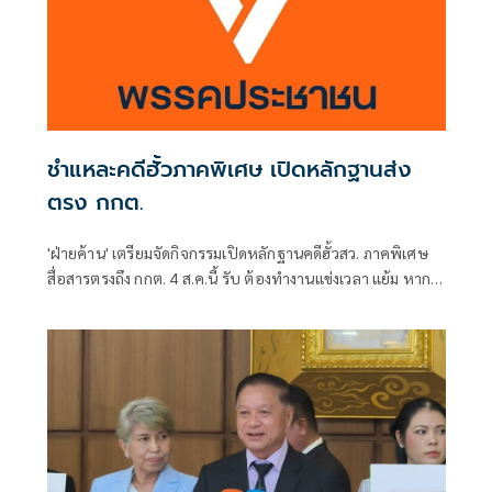
ชำแหละคดีฮั้วภาคพิเศษ เปิดหลักฐานส่ง
ตรง กกต.
'ฝ่ายค้าน' เตรียมจัดกิจกรรมเปิดหลักฐานคดีฮั้วสว. ภาคพิเศษ
สื่อสารตรงถึง กกต. 4 ส.ค.นี้ รับ ต้องทำงานแข่งเวลา แย้ม หาก
ยกคำร้องทั้งหมด-ตัดตอนบางรายส่งศาล ต้องดูเข้าข่ายละเว้น
การปฏิบัติหน้าที่หรือไม่