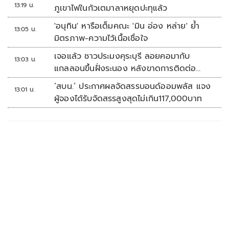
อยู่กับสหรัฐฯ
13:19 น.
ภูเขาไฟในกัวเตมาลาหยุดปะทุแล้ว
'อนุทิน' หารือเต็มคณะ 'มิน อ่อง หล่าย' ย้ำ
13:05 น.
มิตรภาพ-ความไว้เนื้อเชื่อใจ
เจอแล้ว ชาวประมงคุระบุรี ลอยคอมากับ
13:03 น.
แกลลอนขึ้นฝั่งระนอง หลังขาดการติดต่อ
หลายวัน
‘สบน.’ ประกาศผลจัดสรรบอนด์ออมพลัส แจง
13:01 น.
ผู้จองได้รับจัดสรรสูงสุดไม่เกิน117,000บาท