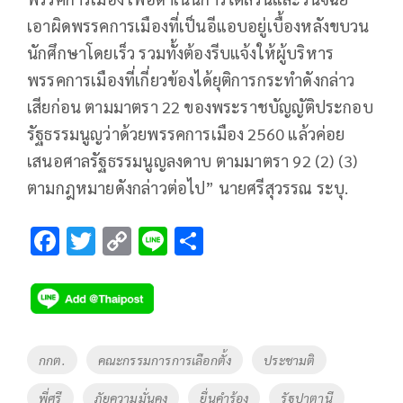
เอาผิดพรรคการเมืองที่เป็นอีแอบอยู่เบื้องหลังขบวน
นักศึกษาโดยเร็ว รวมทั้งต้องรีบแจ้งให้ผู้บริหาร
พรรคการเมืองที่เกี่ยวข้องได้ยุติการกระทำดังกล่าว
เสียก่อน ตามมาตรา 22 ของพระราชบัญญัติประกอบ
รัฐธรรมนูญว่าด้วยพรรคการเมือง 2560 แล้วค่อย
เสนอศาลรัฐธรรมนูญลงดาบ ตามมาตรา 92 (2) (3)
ตามกฎหมายดังกล่าวต่อไป” นายศรีสุวรรณ ระบุ.
F
T
C
Li
S
ac
wi
o
n
h
e
tt
p
e
ar
b
er
y
e
o
Li
Tags
กกต.
คณะกรรมการการเลือกตั้ง
ประชามติ
o
n
พี่ศรี
ภัยความมั่นคง
ยื่นคำร้อง
รัฐปาตานี