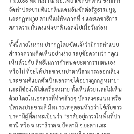
7 มิ.ย.66 ที่ผ่านมา ณ มอ.วิทยาเขตปัตตานี ซึ่งมีการ
จัดทำประชามติแยกดินแดนอันขัดต่อรัฐธรรมนูญ
และกฎหมาย ตามที่แม่ทัพภาคที่ 4 และเลขาธิการ
สภาความมั่้นคงแห่งชาติ แถลงไปเมื่อวันก่อน
ทั้งนี้ภายในงาน ปรากฎโดยชัดแจ้งว่ามีการทำแบบ
สำรวจความคิดเห็นอย่างง่าย ระบุข้อความว่า “คุณ
เห็นด้วยกับ สิทธิในการกำหนดชะตากรรมตนเอง
หรือไม่ ที่จะให้ประชาชนปาตานีสามารถออกเสียง
ประชามติแยกตัวเป็นเอกราชได้อย่างถูกกฎหมาย”
และมีช่องให้ใส่เครื่องหมาย ทั้งเห็นด้วย และไม่เห็น
ด้วย โดยในเอกสารที่ทำคล้ายๆ บัตรลงคะแนน หรือ
บัตรลงประชามติ มีหมายเหตุตอนท้ายว่า ใช้กับชาว
ปาตานีผู้ที่ลงทะเบียนว่า “อาศัยอยู่ถาวรในพื้นที่ปา
ตานี หรือ จ.นราธิวาส จ.ปัตตานี จ.ยะลา และ