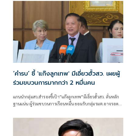
การปฏิบัติหน้าที่หรือไม่
‘คำรบ’ ชี้ 'แก๊งลูกเทพ' มีเอี่ยวฮั้วสว. เผยผู้
ร่วมขบวนการมากกว่า 2 หมื่นคน
แกนนำกลุ่มสว.สำรองชี้เป้า”แก๊งลูกเทพ”มีเอี่ยวฮั้วสว. ลั่นหลัก
ฐานแน่น ผู้ร่วมขบวนการเรือนหมื่น ยอมรับกลุ่มรมต.อาจรอด
เพราะคดีอาญา หลักฐานต้องชัดสิ้นข้อสงสัย เตือนกกต.หากไม่
ส่งศาลฎีกาสอย 138 สว.โดนร้องเอาผิดติดคุก!