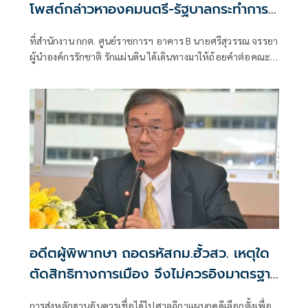
โพสต์กล่าวหาองคมนตรี-รัฐบาลกระทำการมิ
บังควร
ที่สำนักงาน กกต. ศูนย์ราชการฯ อาคาร B นายศรีสุวรรณ จรรยา
ผู้นำองค์กรรักชาติ รักแผ่นดิน ได้เดินทางมาให้ถ้อยคำต่อคณะ
กรรมการการเลือกตั้ง (กกต.)
อดีตผู้พิพากษา ถอดรหัสกม.ฮั้วสว. เหตุใด
ตัดสิทธิทางการเมือง จึงไม่ควรอิงมาตรฐาน
เดียวกับคดีอาญา
การส่งหลักฐานอันควรเชื่อได้ไปศาลฎีกาแผนกคดีเลือกตั้งเพื่อ