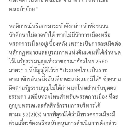
จ.สงขลา เฉพาะ อ.จะนะ อ.นาทวี อ.เทพา และ
อ.สะบ้าย้อย”
พฤติการณ์หรือการกระทำดังกล่าว ลำพังขบวน
นักศึกษาไม่อาจทำได้ หากไม่มีนักการเมืองหรือ
พรรคการเมืองอยู่เบื้องหลัง เพราะเป็นการละเมิดต่อ
หลักกฏหมายและบูรณภาพแห่งดินแดนที่ได้กำหนด
ไว้ในรัฐธรรมนูญแห่งราชอาณาจักรไทย 2560
มาตรา 1 ที่บัญญัติไว้ว่า “ประเทศไทยเป็นราช
อาณาจักรอันหนึ่งอันเดียวจะแบ่งแยกมิได้” ซึ่งความ
ผิดตามรัฐธรรมนูญไม่ได้กำหนดโทษสำหรับบุคคล
ธรรมดา แต่มีบทลงโทษสำหรับพรรคการเมือง ที่จะ
ถูกยุบพรรคและตัดสิทธิกรรมการบริหารได้
ตามม.92(2)(3) หากพิสูจน์ได้ว่ามีพรรคการเมืองมี
ส่วนเกี่ยวข้องหรือสนับสนุนการดำเนินการดังกล่าว