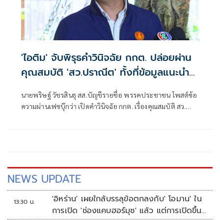
'ไอติม' จับพิรุธคำวินิจฉัย กกต. ปล่อยผ่าน
คุณสมบัติ 'สว.ปราณีต' ทั้งที่ข้อมูลแนะนำ
ตัวคลาดเคลื่อน
นายพริษฐ์ วัชรสินธุ สส.บัญชีรายชื่อ พรรคประชาชน โพสต์ข้อ
ความผ่านเฟซบุ๊กว่า เปิดคำวินิจฉัย กกต. เรื่องคุณสมบัติ สว.
ปราณีต เกรัมย์ (กลุ่ม 16 จ. บุรีรัมย์) : ผู้สมัครเซ็นรับรองข้อมูลที่
คลาดเคลื่อนในใบแนะนำตัว (สว. 3) แต่ กกต. ไม่ติดใจ
NEWS UPDATE
'อิหร่าน' เผยใกล้บรรลุข้อตกลงกับ' โอมาน' ใน
13:30 น.
การเปิด 'ช่องแคบฮอร์มุซ' แล้ว แต่การเปิดขึ้น