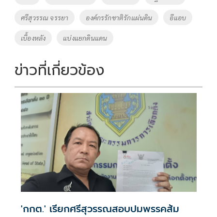
k
k
ศรีสุวรรณ จรรยา
องค์กรรักชาติรักแผ่นดิน
อีแอบ
เบื้องหลัง
แบ่งแยกดินแดน
ข่าวที่เกี่ยวข้อง
'กกต.' เรียกศรีสุวรรณสอบปมพรรคส้ม