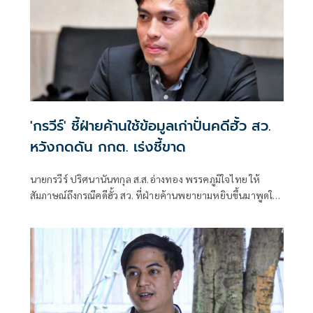
'กรวีร์' ชี้ฝ่ายค้านใช้ข้อมูลเก่าปั่นคดีฮั้ว สว.
หวังกดดัน กกต. เร่งชี้ขาด
นายกรวีร์ ปริศนานันทกุล ส.ส.อ่างทอง พรรคภูมิใจไทย ให้
สัมภาษณ์ถึงกรณีคดีฮั้ว สว. ที่ฝ่ายค้านพยายามหยิบขึ้นมาพูดใน
ช่วงนี้ มองว่าจะไปถึงขั้นการยุบพรรคหรือไม่ นายกรวีร์ กล่าวว่า
ไม่ได้กังวล เพราะทั้งหมดอยู่ในขั้นตอนของ คณะกรรมการการ
เลือกตั้ง (กกต.)