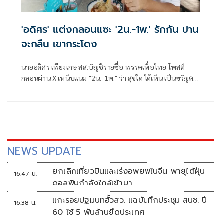
'อดิศร' แต่งกลอนแซะ '2น.-1พ.' รักกัน ปาน
จะกลืน เขากระโดง
นายอดิศร เพียงเกษ สส.บัญชีรายชื่อ พรรคเพื่อไทย โพสต์
กลอนผ่าน X เหน็บแนม "2น.-1พ." ว่า สุขใด ได้เห็น เป็นขวัญตา
ยากจะพรร
NEWS UPDATE
ยกเลิกเที่ยวบินและเร่งอพยพในจีน พายุไต้ฝุ่น
16:47 น.
ดอลฟินกำลังใกล้เข้ามา
แกะรอยปฐมบทฮั้วสว. แฉบันทึกประชุม สนช. ปี
16:38 น.
60 ใช้ 5 พันล้านยึดประเทศ