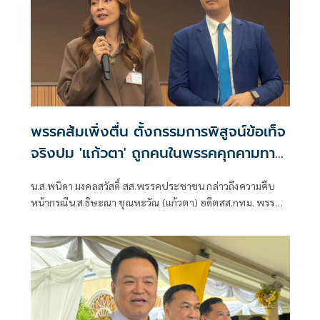
พรรคส้มเพิ่งตื่น ตั้งกรรมการพิสูจน์ข้อเท็จ
จริงปม 'แก้วตา' ถูกคนในพรรคคุกคามทาง
เพศ
น.ส.พนิดา มงคลสวัสดิ์ สส.พรรคประชาชน กล่าวถึงความคืบ
หน้ากรณีน.ส.ธิษะณา ชุณหะวัณ (แก้วตา) อดีตสส.กทม. พรรค
ประชาชน ถูกคุกคามทางเพศ ว่า ได้มีการตั้งคณะกรรมการโดย
ไม่มีผู้ที่มีส่วนเกี่ยวข้องกับสภาชุดที่ผ่านมาขึ้นมา เพื่อเปิดพื้นที่
ให้ผู้เสียหายรู้สึกสบายใจที่สุด วางใจที่สุด และปลอดภัยที่สุด