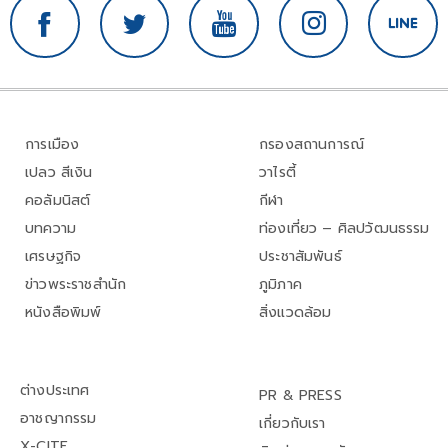
การเมือง
กรองสถานการณ์
เปลว สีเงิน
วาไรตี้
คอลัมนิสต์
กีฬา
บทความ
ท่องเที่ยว – ศิลปวัฒนธรรม
เศรษฐกิจ
ประชาสัมพันธ์
ข่าวพระราชสำนัก
ภูมิภาค
หนังสือพิมพ์
สิ่งแวดล้อม
ต่างประเทศ
PR & PRESS
อาชญากรรม
เกี่ยวกับเรา
X-CITE