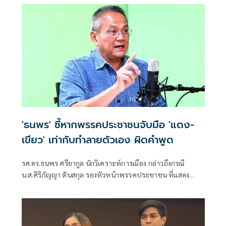
'ธนพร' ชี้หากพรรคประชาชนจับมือ 'แดง-
เขียว' เท่ากับทำลายตัวเอง ผิดคำพูด
รศ.ดร.ธนพร ศรียากูล นักวิเคราะห์การเมือง กล่าวถึงกรณี
น.ส.ศิริกัญญา ตันสกุล รองหัวหน้าพรรคประชาชน ที่แสดง
ความเห็นว่าหากเกิดการจัดตั้งรัฐบาลระหว่างพรรคเพื่อไทยกับ
พรรคภูมิใจไทย ก็จำเป็นต้องพูดคุยกับพรรคประชาชนด้วยว่า