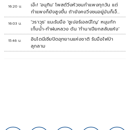
เอ๊ะ! 'อนุทิน' โพสต์วิ่งหัวชนกำแพงทุกวัน แต่
16:20 น.
กำแพงก็ยังสูงขึ้น ถ้ายังคงวิ่งชนอยู่มันก็เจ็บ
หัวอีก
'วราวุธ' แนะรับมือ 'ซูเปอร์เอลนีโญ' หนุนกัก
16:03 น.
เก็บน้ำ-ทำฝนหลวง ดัน 'ทำนาเปียกสลับแห้ง'
อินโดนีเซียปิดอุทยานแห่งชาติ รับมือไฟป่า
15:46 น.
ลุกลาม