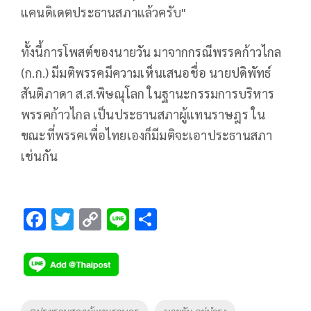
แคนดิเดตประธานสภาแล้วครับ"
ทั้งนี้การโพสต์ของนายวัน มาจากกรณีพรรคก้าวไกล
(ก.ก.) มีมติพรรคมีความเห็นเสนอชื่อ นายปดิพัทธ์
สันติภาดา ส.ส.พิษณุโลก ในฐานะกรรมการบริหาร
พรรคก้าวไกล เป็นประธานสภาผู้แทนราษฎร ใน
ขณะที่พรรคเพื่อไทยเองก็มีมติจะเอาประธานสภา
เช่นกัน
F
T
C
Li
S
ac
wi
o
n
h
e
tt
p
e
ar
b
er
y
e
o
Li
Tags