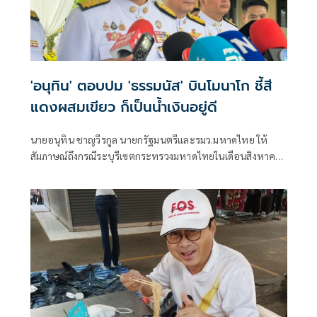
'อนุทิน' ตอบปม 'ธรรมนัส' บินโมนาโก ชี้สี
แดงผสมเขียว ก็เป็นน้ำเงินอยู่ดี
นายอนุทิน ชาญวีรกูล นายกรัฐมนตรีและรมว.มหาดไทย ให้
สัมภาษณ์ถึงกรณีระบุรีเซตกระทรวงมหาดไทยในเดือนสิงหาคม
จะเริ่มต้น ด้วยการโยกย้ายใช่หรือไม่ ว่า