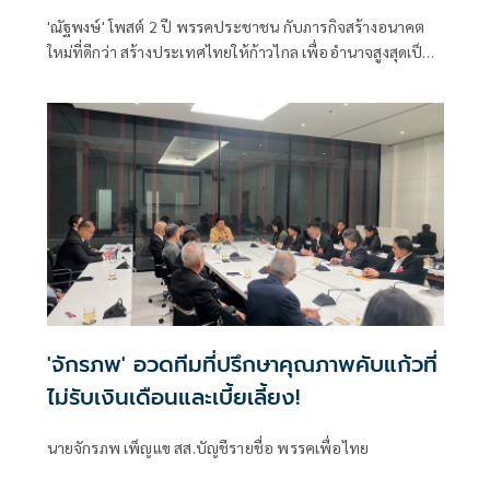
หลักนิติรัฐ-นิติธรรมสั่นคลอน
'ณัฐพงษ์' โพสต์ 2 ปี พรรคประชาชน กับภารกิจสร้างอนาคต
ใหม่ที่ดีกว่า สร้างประเทศไทยให้ก้าวไกล เพื่ออำนาจสูงสุดเป็น
ของประชาชน
'จักรภพ' อวดทีมที่ปรึกษาคุณภาพคับแก้วที่
ไม่รับเงินเดือนและเบี้ยเลี้ยง!
นายจักรภพ เพ็ญแข สส.บัญชีรายชื่อ พรรคเพื่อไทย