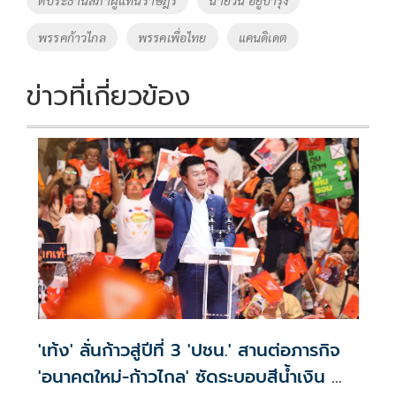
ตประธานสภาผู้แทนราษฎร
นายวัน อยู่บำรุง
o
n
พรรคก้าวไกล
พรรคเพื่อไทย
แคนดิเดต
k
k
ข่าวที่เกี่ยวข้อง
'เท้ง' ลั่นก้าวสู่ปีที่ 3 'ปชน.' สานต่อภารกิจ
'อนาคตใหม่-ก้าวไกล' ซัดระบอบสีน้ำเงิน ทำ