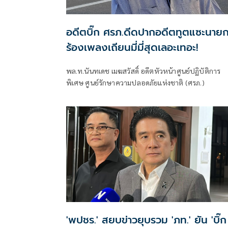
อดีตบิ๊ก ศรภ.ดีดปากอดีตทูตแซะนาย
ร้องเพลงเถียนมี่มี่สุดเลอะเทอะ!
พล.ท.นันทเดช เมฆสวัสดิ์ อดีตหัวหน้าศูนย์ปฏิบัติการ
พิเศษ ศูนย์รักษาความปลอดภัยแห่งชาติ (ศรภ.)
'พปชร.' สยบข่าวยุบรวม 'ภท.' ยัน 'บิ๊ก