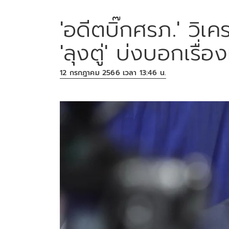
'อดีตบิ๊กศรภ.' วิเ
'ลุงตู่' บ่งบอกเรื่
12 กรกฎาคม 2566 เวลา 13:46 น.