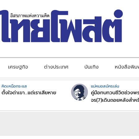
เศรษฐกิจ
ต่างประเทศ
บันเทิง
หนังสือพิม
คิดเหนือกระแส
แม่หมอสมัครเล่น
ตั้งใจด่าเขา...แต่เราเสียหาย
คู่มือทบทวนชีวิตช่วงพร
จร(7)เดินถอยหลังสำหร
ลัคนาราศีตอนที่2