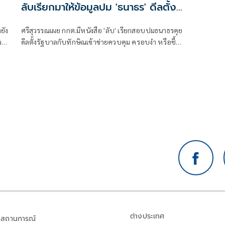
ลับเรียกมาให้ข้อมูลปม 'ธนาธร' ดีลตั้ง
รัฐบาลกับทักษิณ
ยัง
ศรีสุวรรณเผย กกต.มีหนังสือ 'ลับ' เรียกสอบปมธนาธรคุย
ว
ดีลตั้งรัฐบาลกับทักษิณเข้าข่ายควบคุม ครอบงำ หรือชี้นำ
พรรคการเมืองหรือไม่
ต่างประเทศ
สถานการณ์