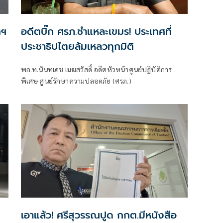
กฯ
อดีตบิ๊ก ศรภ.ชำแหละเขมร! ประเทศที่
ประชาธิปไตยล้มเหลวทุกมิติ
พล.ท.นันทเดช เมฆสวัสดิ์ อดีตหัวหน้าศูนย์ปฏิบัติการ
พิเศษ ศูนย์รักษาความปลอดภัย (ศรภ.)
เอาแล้ว! ศรีสุวรรณปูด กกต.มีหนังสือ