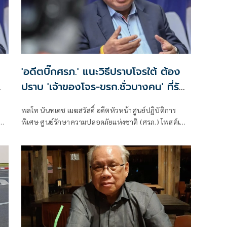
'อดีตบิ๊กศรภ.' แนะวิธีปราบโจรใต้ ต้อง
ปราบ 'เจ้าของโจร-ขรก.ชั่วบางคน' ที่รับ
สินบนเจ้าของโจร
พลโท นันทเดช เมฆสวัสดิ์ อดีตหัวหน้าศูนย์ปฏิบัติการ
พิเศษ ศูนย์รักษาความปลอดภัยแห่งชาติ (ศรภ.) โพสต์เฟ
ซบุ๊กว่า