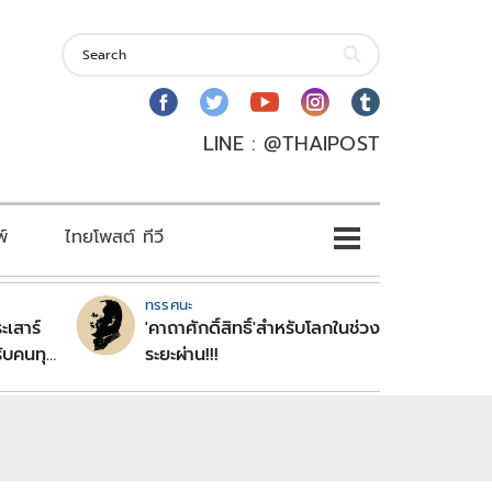
LINE : @THAIPOST
พ์
ไทยโพสต์ ทีวี
ทรรศนะ
ะเสาร์
'คาถาศักดิ์สิทธิ์'สำหรับโลกในช่วง
ับคนทุก
ระยะผ่าน!!!