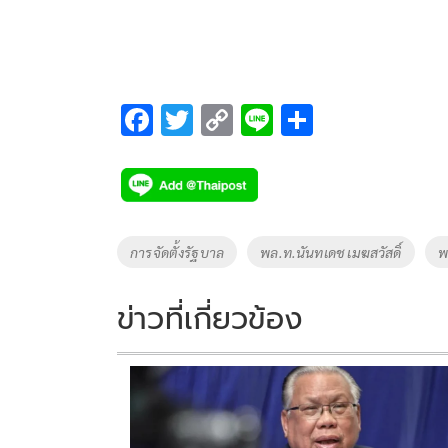
F
T
C
Li
S
ac
wi
o
n
h
e
tt
p
e
ar
b
er
y
e
o
Li
Tags
การจัดตั้งรัฐบาล
พล.ท.นันทเดช เมฆสวัสดิ์
พ
o
n
k
k
ข่าวที่เกี่ยวข้อง