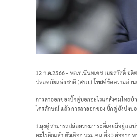
12 ก.ค.2566 - พล.ท.นันทเดช เมฆสวัสดิ์ อดี
ปลอดภัยแห่งชาติ (ศรภ.) โพสต์ข้อความผ่านเ
การลาออกของบิ๊กตู่บอกอะไรแก่สังคมไทยบ้าง น
ไตรลักษณ์ แล้ว การลาออกของ บิ้กตู่ ยังบ่งบอ
1.ลุงตู่ สามารถปล่อยวางภาระที่เคยมีอยู่บนบ
อะไรอีกแล้ว ตัวเลือก นรม.คน ที่30 ต่อจาก 