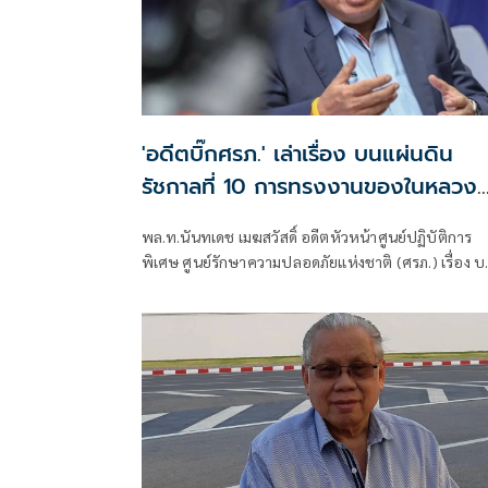
'อดีตบิ๊กศรภ.' เล่าเรื่อง บนแผ่นดิน
รัชกาลที่ 10 การทรงงานของในหลวง
แบบ 'ปิดทองหลังพระ'
พล.ท.นันทเดช เมฆสวัสดิ์ อดีตหัวหน้าศูนย์ปฏิบัติการ
พิเศษ ศูนย์รักษาความปลอดภัยแห่งชาติ (ศรภ.) เรื่อง บน
แผ่นดินรัชกาลที่ 10 มีเนื้อหาดังนี้