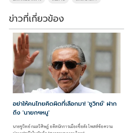
k
k
ข่าวที่เกี่ยวข้อง
อย่าให้คนไทยคิดผิดที่เลือกมา! 'ชูวิทย์' ฝาก
ถึง 'นายกฯหนู'
นายชูวิทย์ กมลวิศิษฎ์ อดีตนักการเมืองชื่อดัง โพสต์ข้อความ