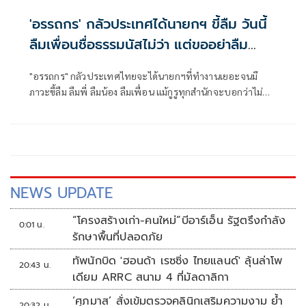
'อรรถกร' กลัวประเทศได้นายกฯ ขี้ลืม วันนี้
ลืมเพื่อนชื่อธรรมนัสไม่ว่า แต่ขออย่าลืม
ความเดือดร้อนประชาชน
"อรรถกร" กลัวประเทศไทยจะได้นายกฯที่ทำงานเยอะจนมี
ภาวะขี้ลืม ลืมพี่ ลืมน้อง ลืมเพื่อน แม้กูรูทุกสำนักจะบอกว่าไม่น่า
พลิกขั้ว แต่สุดท้ายนายกฯอนุทินก็ลืมเพื่อนที่ชื่อว่าผู้กองธรรม
นัส แต่ขออย่าลืมความเดือดร้อนประชาชน ทวงคําสัญญาที่เคย
บอกจะทําให้รวย หวัง ใจกว้าง ให้เวลาสภาฯ
NEWS UPDATE
“โครงสร้างเก่า-คนใหม่”บีอาร์เอ็น รัฐตรึงกำลัง
0:01 น.
รักษาพื้นที่ปลอดภัย
ทัพนักบิด 'ฮอนด้า เรซซิ่ง ไทยแลนด์' ลุ้นล่าโพ
20:43 น.
เดียม ARRC สนาม 4 ที่มัลดาลิกา
‘ศุภมาส’ สั่งเข้มตรวจคลินิกเสริมความงาม ย้ำ
20:32 น.