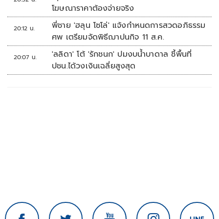
โฆษณาราคาต้องจ่ายจริง
พี่ชาย 'ฮลุน โซโล่' แจ้งกำหนดการสวดอภิธรรม
20:12 น.
ศพ เตรียมจัดพิธีฌาปนกิจ 11 ส.ค.
'ลลิดา' โต้ 'รักชนก' ปมงบน้ำบาดาล ชี้พื้นที่
20:07 น.
ปชน.ได้วงเงินเฉลี่ยสูงสุด