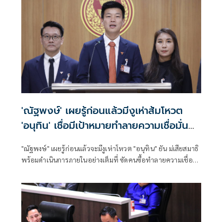
'ณัฐพงษ์' เผยรู้ก่อนแล้วมีงูเห่าส้มโหวต
'อนุทิน' เชื่อมีเป้าหมายทำลายความเชื่อมั่น
พรรค
"ณัฐพงษ์" เผยรู้ก่อนแล้วจะมีงูเห่าโหวต "อนุทิน" ยัน ม่เสียสมาธิ
พร้อมดําเนินการภายในอย่างเต็มที่ ซัดคนซื้อทำลายความเชื่อ
มั่นของประชาชนต่อระบบการเมือง ปัดตอบ ปฏิบัติการงูดูดงู
สส.เป็นหนี้จากสู้ศึกเลือกตั้ง บอก เลขาติ่ง ยื่นลาออกนานแล้วแต่
เบรคไว้ก่อน ขอช่วยอยู่ทำงาน ก่อนปรับทัพใหญ่ ปลายเม.ย.