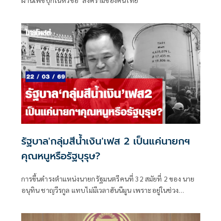
ผ่านเฟซบุ๊กในหัวข้อ "สงครามของคนไทย"
รัฐบาล'กลุ่มสีน้ำเงิน'เฟส 2 เป็นแค่นายกฯ
คุณหนูหรือรัฐบุรุษ?
การขึ้นดำรงตำแหน่งนายกรัฐมนตรีคนที่ 32 สมัยที่ 2 ของ นาย
อนุทิน ชาญวีรกูล แทบไม่มีเวลาฮันนีมูน เพราะอยู่ในช่วง
สงครามตะวันออกกลางที่กำลังส่งผลกระทบไปทั่วโลก