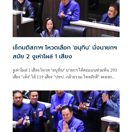
เช็กมติสภาฯ โหวตเลือก 'อนุทิน' นั่งนายกฯ
สมัย 2 งูเห่าโผล่ 1 เสียง
งูเห่าโผล่ 1 เสียง โหวต "อนุทิน" นายกฯ ได้คะแนนท่วมท้น 293
เสียง "เท้ง" ได้ 119 เสียง "ปชป.-กล้าธรรม-ไทยภักดี" งดออก
เสียง