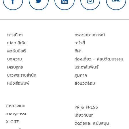
การเมือง
กรองสถานการณ์
เปลว สีเงิน
วาไรตี้
คอลัมนิสต์
กีฬา
บทความ
ท่องเที่ยว – ศิลปวัฒนธรรม
เศรษฐกิจ
ประชาสัมพันธ์
ข่าวพระราชสำนัก
ภูมิภาค
หนังสือพิมพ์
สิ่งแวดล้อม
ต่างประเทศ
PR & PRESS
อาชญากรรม
เกี่ยวกับเรา
X-CITE
ติดต่อและ สนับสนุน