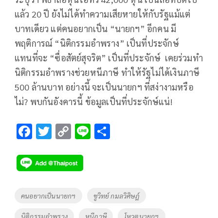
แล้ว 20 ปี ยังไม่ได้ทำความเสียหายให้กับรัฐแม้แต่
บาทเดียว แต่คนอยากเป็น “นายกฯ” อีกคน มี
พฤติการณ์ “นิติกรรมอำพราง” เป็นที่ประจักษ์
แทนที่จะ “ซื่อสัตย์สุจริต” เป็นที่ประจักษ์ เคยร่วมทำ
นิติกรรมอำพรางช่วยหนีภาษี ทำให้รัฐไม่ได้เงินภาษี
500 ล้านบาท อย่างนี้ จะเป็นนายกฯ ที่สง่างามหรือ
ไม่? พบกันอังคารนี้ ข้อมูลเป็นที่ประจักษ์แน่!
F
T
C
Li
S
ac
wi
o
n
h
e
tt
p
e
ar
b
er
y
e
o
Li
Tags
คนอยากเป็นนายกฯ
ชูวิทย์ กมลวิศิษฎ์
o
n
นิติกรรมอำพราง
หนีภาษี
โหวตนายกฯ