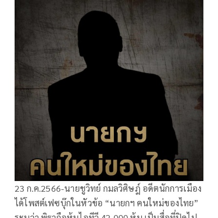
23 ก.ค.2566-นายชูวิทย์ กมลวิศิษฎ์ อดีตนักการเมือง
ได้โพสต์เฟซบุ๊กในหัวข้อ “นายกฯ คนใหม่ของไทย”
ระบุว่า พิธาถือหุ้นไอทีวี 42,000 หุ้น เป็นสื่อที่ปิดไป