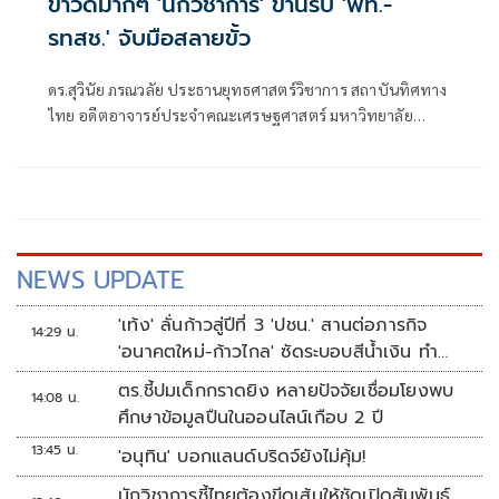
ข่าวดีมากๆ 'นักวิชาการ' ขานรับ 'พท.-
รทสช.' จับมือสลายขั้ว
ดร.สุวินัย ภรณวลัย ประธานยุทธศาสตร์วิชาการ สถาบันทิศทาง
ไทย อดีตอาจารย์ประจำคณะเศรษฐศาสตร์ มหาวิทยาลัย
ธรรมศาสตร์ โพสต์ข้อความผ่านเฟซบุ๊ก
NEWS UPDATE
'เท้ง' ลั่นก้าวสู่ปีที่ 3 'ปชน.' สานต่อภารกิจ
14:29 น.
'อนาคตใหม่-ก้าวไกล' ซัดระบอบสีน้ำเงิน ทำ
หลักนิติรัฐ-นิติธรรมสั่นคลอน
ตร.ชี้ปมเด็กกราดยิง หลายปัจจัยเชื่อมโยงพบ
14:08 น.
ศึกษาข้อมูลปืนในออนไลน์เกือบ 2 ปี
13:45 น.
'อนุทิน' บอกแลนด์บริดจ์ยังไม่คุ้ม!
นักวิชาการชี้ไทยต้องขีดเส้นให้ชัดเปิดสัมพันธ์