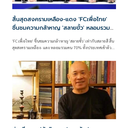
สิ้นสุดสงครามเหลือง-แดง 'FCเพื่อไทย'
ชื่นชมความกล้าหาญ 'สลายขั้ว' หลอมรวม
คน 70%
'FC เพื่อไทย' ชื่นชมความกล้าหาญ 'สลายขั้ว' เท่ากับสลายสี สิ้น
สุดสงครามเหลือง- แดง หลอมรวมคน 70% ทั้งประเทศเข้าด้วย
กัน เหน็บพวกที่ไปกินส้ม แต่แอบอมตังค์แดงเพื่อไทย ยังไงก็ไม่
เลือกเพื่อไทยอยู่แล้ว