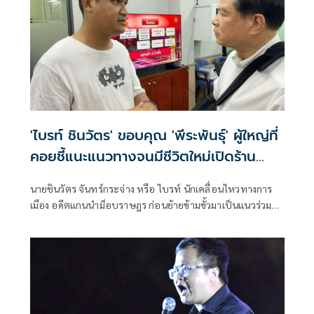
'ไบรท์ ชินวัตร' ขอบคุณ 'พีระพันธุ์' ผู้ใหญ่ที่
คอยชี้แนะแนวทางจนมีชีวิตใหม่เปิดร้าน
อาหาร
นายชินวัตร จันทร์กระจ่าง หรือ ไบรท์ นักเคลื่อนไหวทางการ
เมือง อดีตแกนนำม็อบราษฎร ก่อนย้ายข้ามขั้วมาเป็นแนวร่วม
กลุ่มปกป้องสถาบัน โพสต์เฟซบุ๊กขอบคุณนายพีระพันธุ์ สาลีรัฐ
วิภาค