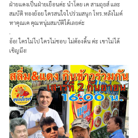
ฝ่ายแดงเป็นฝ่ายเยือนค่ะ นำโดย เค สามถุยส์ และ
สมบัติ ทองย้อย ใครสนใจไปร่วมสนุก โทร.หลังไมค์
หาคุณเค คุณหนุ่มสมบัติได้เลยค่ะ
.
อ้อ! ใครไม่ไป ใครไม่ชอบ ไม่ต้องดิ้น ค่ะ เขาไม่ได้
เชิญมึง!