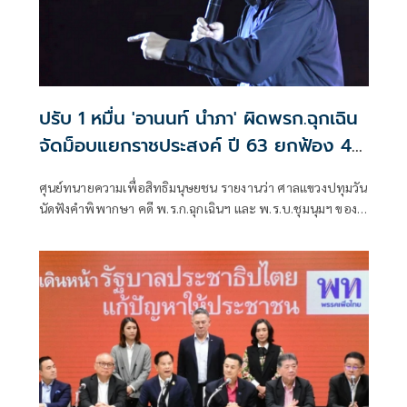
ปรับ 1 หมื่น 'อานนท์ นำภา' ผิดพรก.ฉุกเฉิน
จัดม็อบแยกราชประสงค์ ปี 63 ยกฟ้อง 4
ราย
ศุนย์ทนายความเพื่อสิทธิมนุษยชน รายงานว่า ศาลแขวงปทุมวัน
นัดฟังคำพิพากษา คดี พ.ร.ก.ฉุกเฉินฯ และ พ.ร.บ.ชุมนุมฯ ของ
อานนท์, ธานี, พรพจน์, ชินวัตร และ ภาณุพงศ์ จากเหตุชุมนุม