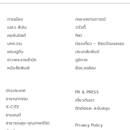
การเมือง
กรองสถานการณ์
เปลว สีเงิน
วาไรตี้
คอลัมนิสต์
กีฬา
บทความ
ท่องเที่ยว – ศิลปวัฒนธรรม
เศรษฐกิจ
ประชาสัมพันธ์
ข่าวพระราชสำนัก
ภูมิภาค
หนังสือพิมพ์
สิ่งแวดล้อม
ต่างประเทศ
PR & PRESS
อาชญากรรม
เกี่ยวกับเรา
X-CITE
ติดต่อและ สนับสนุน
ยานยนต์
สาธารณสุข-คุณภาพชีวิต
Privacy Policy