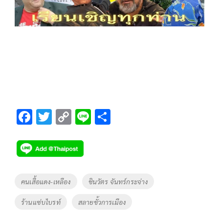
F
T
C
Li
S
ac
wi
o
n
h
e
tt
p
e
ar
b
er
y
e
o
Li
Tags
คนเสื้อแดง-เหลือง
ชินวัตร จันทร์กระจ่าง
o
n
ร้านแซ่บไบรท์
สลายขั้วการเมือง
k
k