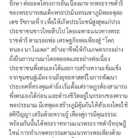
รักษา ต่อยอดโครงการอันเนื่องมาจากพระราชดำริ
ของพระบาทสมเด็จพระปรมินทรมหาภูมิพลอดุลย
เดช รัชกาลที่ 9 เพื่อให้เกิดประโยชน์สูงสุดแก่ปวง
ประชาชนชาวไทยสืบไป โดยเฉพาะแนวทางพระ
ราชดำริ ตามรอยพ่อ เศรษฐกิจพอเพียงสู่ “โคก
หนอง นา โมเดล” สร้างอาชีพให้กับเกษตรกรอย่าง
ยั่งยืนยาวนานมาโดยตลอดและอย่างต่อเนื่อง
ประชาชนพึ่งตนเองได้และการสร้างความเข้มแข็ง
จากชุมชนสู่เมือง จนถึงยุทธศาสตร์ในการพัฒนา
ประเทศที่ทรงคุณค่ายิ่ง เริ่มตั้งแต่ราษฎรต้องสามารถ
พึ่งตนเองได้ก่อน และดำรงชีวิตอยู่ในกรอบของความ
พอประมาณ มีเหตุผล สร้างภูมิคุ้มกันให้ตัวเองโดยใช้
สติปัญญา เสริมด้วยความรู้ เคียงคู่การมีคุณธรรม
พร้อมกันนั้นได้พระราชทานแนวพระราชดำริทฤษฎี
ใหม่ การทำเกษตรกรรมตามแนวทางพอเพียงด้วย