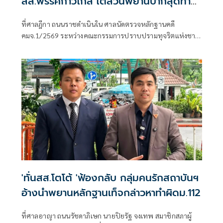
สส.พรรคก้าวไกล ไต่สวนพยานปากสุดท้าย
18 พ.ค.ปีหน้าก่อนนัดตัดสิน
ที่ศาลฎีกา ถนนราชดำเนินใน ศาลนัดตรวจหลักฐานคดี
คมจ.1/2569 ระหว่างคณะกรรมการปราบปรามทุจริตแห่งชาติ
ผู้ร้อง กับ 44 สส.พร
'ทั่นสส.โตโต้ 'ฟ้องกลับ กลุ่มคนรักสถาบันฯ
อ้างนำพยานหลักฐานเท็จกล่าวหาทำผิดม.112
ที่ศาลอาญา ถนนรัชดาภิเษก นายปิยรัฐ จงเทพ สมาชิกสภาผู้