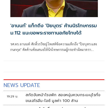
'อานนท์' แท็กถึง 'ปิยบุตร' ค้านนิรโทษกรรม
ม.112 แนะขอพระราชทานอภัยโทษได้
รศ.ดร.อานนท์ ศักดิ์วรวิชญ์ โพสต์ข้อความแท็กถึง "ปิยบุตร แสง
กนกกุล" คัดค้านข้อเสนอให้นิรโทษกรรมผู้กระทำผิดมาตรา
112 ที่เป็นเยาวชน ระ
NEWS UPDATE
สกัดจับหน้าโรงพัก สองหนุ่มควบกระบะบุโรทั่ง
19:29 น.
ขนเฮโรอีน-ไอซ์ มูลค่า 100 ล้าน