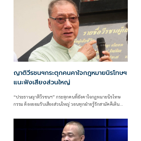
ญาติวีรชนฯกระตุกคนคาใจกฎหมายนิรโทษฯ
แนะฟังเสียงส่วนใหญ่
“ประธานญาติวีรชนฯ” กระตุกคนที่ยังคาใจกฎหมายนิรโทษ
กรรม ต้องยอมรับเสียงส่วนใหญ่ วอนทุกฝ่ายรู้รักสามัคคีเดิน
หน้าสร้างสังคมสันติสุขตามเจตนารมณ์ ย้ำหลักการ คดี ม.112
เป็น ”พระราชอำนาจ” ผู้ใดจะละเมิดมิได้เผยผู้มีอายุต่ำกว่า 18
ปีส่วนใหญ่เข้าสู่กระบวนการฟื้นฟูเกือบหมดแล้ว แนะคนที่โดน
คดีม.112 ให้ขอพระราชทานอภัยโทษเป็นรายบุคคลได้