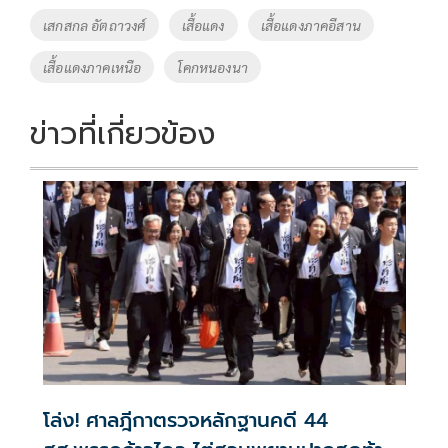
k
k
เสกสกล อัตถาวงศ์
เสื้อแดง
เสื้อแดงภาคอีสาน
เสื้อแดงภาคเหนือ
โคกหนองนา
ข่าวที่เกี่ยวข้อง
โล่ง! ศาลฎีกาตรวจหลักฐานคดี 44