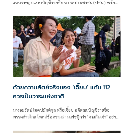
แทนราษฎร แบบบัญชีรายชื่อ พรรคประชาชน (ปชน.) พร้อม
นายนรเศรษฐ์ น
ด้วยความสัตย์จริงของ 'เจี๊ยบ' แก้ม.112
ควรเป็นวาระแห่งชาติ
นางอมรัตน์ โชคปมิตต์กุล หรือเจี๊ยบ อดีตสส.บัญชีรายชื่อ
พรรคก้าวไกล โพสต์ข้อความผ่านเฟซบุ๊กว่า "คนเกินเจ้า" อย่าง
น้อย 2 กลุ่ม