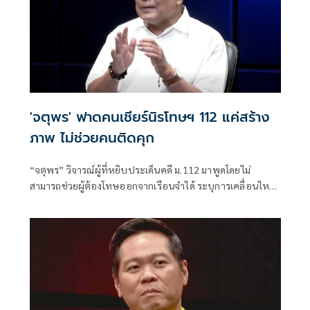
'จตุพร' ฟาดคนเชียร์นิรโทษฯ 112 แค่สร้าง
ภาพ ไม่ช่วยคนติดคุก
“จตุพร” วิจารณ์ผู้ที่หยิบประเด็นคดี ม.112 มาพูดโดยไม่
สามารถช่วยผู้ต้องโทษออกจากเรือนจำได้ ระบุการเคลื่อนไหว
ที่หวังเพียงคะแนนนิยมไม่แก้ปัญหา พร้อมชี้ช่องทางขอ
พระราชทานอภัยโทษเป็นทางเลือกที่มีโอกาสมากที่สุด