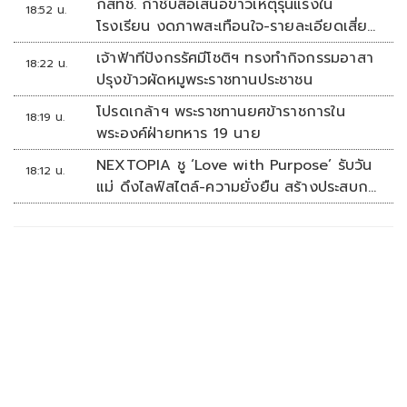
กสทช. กำชับสื่อเสนอข่าวเหตุรุนแรงใน
18:52 น.
โรงเรียน งดภาพสะเทือนใจ-รายละเอียดเสี่ยง
เลียนแบบ
เจ้าฟ้าทีปังกรรัศมีโชติฯ ทรงทำกิจกรรมอาสา
18:22 น.
ปรุงข้าวผัดหมูพระราชทานประชาชน
โปรดเกล้าฯ พระราชทานยศข้าราชการใน
18:19 น.
พระองค์ฝ่ายทหาร 19 นาย
NEXTOPIA ชู ‘Love with Purpose’ รับวัน
18:12 น.
แม่ ดึงไลฟ์สไตล์-ความยั่งยืน สร้างประสบกา
รณ์ช้อปปิงมีความหมาย