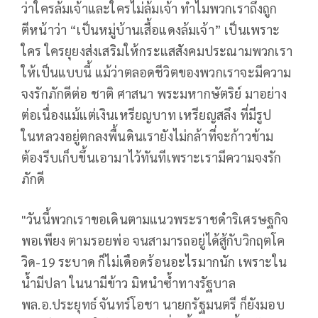
ว่าใครล้มเจ้าและใครไม่ล้มเจ้า ทำไมพวกเราถึงถูก
ตีหน้าว่า “เป็นหมู่บ้านเสื้อแดงล้มเจ้า” เป็นเพราะ
ใคร ใครยุยงส่งเสริมให้กระแสสังคมประณามพวกเรา
ให้เป็นแบบนี้ แม้ว่าตลอดชีวิตของพวกเราจะมีความ
จงรักภักดีต่อ ชาติ ศาสนา พระมหากษัตริย์ มาอย่าง
ต่อเนื่องแม้แต่เงินเหรียญบาท เหรียญสลึง ที่มีรูป
ในหลวงอยู่ตกลงพื้นดินเรายังไม่กล้าที่จะก้าวข้าม
ต้องรีบเก็บขึ้นเอามาไว้ทันทีเพราะเรามีความจงรัก
ภักดี
"วันนี้พวกเราขอเดินตามแนวพระราชดำริเศรษฐกิจ
พอเพียง ตามรอยพ่อ จนสามารถอยู่ได้สู้กับวิกฤตโค
วิด-19 ระบาด ก็ไม่เดือดร้อนอะไรมากนัก เพราะใน
น้ำมีปลา ในนามีข้าว มิหนำซ้ำทางรัฐบาล
พล.อ.ประยุทธ์ จันทร์โอชา นายกรัฐมนตรี ก็ยังมอบ