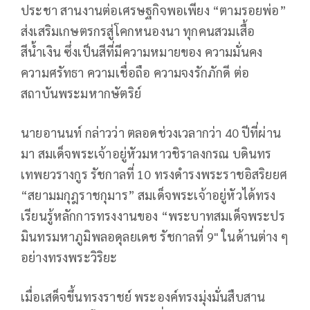
ประชา สานงานต่อเศรษฐกิจพอเพียง “ตามรอยพ่อ”
ส่งเสริมเกษตรกรสู่โคกหนองนา ทุกคนสวมเสื้อ
สีน้ำเงิน ซึ่งเป็นสีที่มีความหมายของ ความมั่นคง
ความศรัทธา ความเชื่อถือ ความจงรักภักดี ต่อ
สถาบันพระมหากษัตริย์
นายอานนท์ กล่าวว่า ตลอดช่วงเวลากว่า 40 ปีที่ผ่าน
มา สมเด็จพระเจ้าอยู่หัวมหาวชิราลงกรณ บดินทร
เทพยวรางกูร รัชกาลที่ 10 ทรงดำรงพระราชอิสริยยศ
“สยามมกุฎราชกุมาร” สมเด็จพระเจ้าอยู่หัวได้ทรง
เรียนรู้หลักการทรงงานของ “พระบาทสมเด็จพระปร
มินทรมหาภูมิพลอดุลยเดช รัชกาลที่ 9" ในด้านต่าง ๆ
อย่างทรงพระวิริยะ
เมื่อเสด็จขึ้นทรงราชย์ พระองค์ทรงมุ่งมั่นสืบสาน