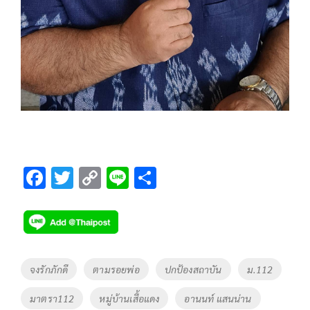
F
T
C
Li
S
ac
wi
o
n
h
e
tt
p
e
ar
b
er
y
e
o
Li
Tags
จงรักภักดี
ตามรอยพ่อ
ปกป้องสถาบัน
ม.112
o
n
มาตรา112
หมู่บ้านเสื้อแดง
อานนท์ แสนน่าน