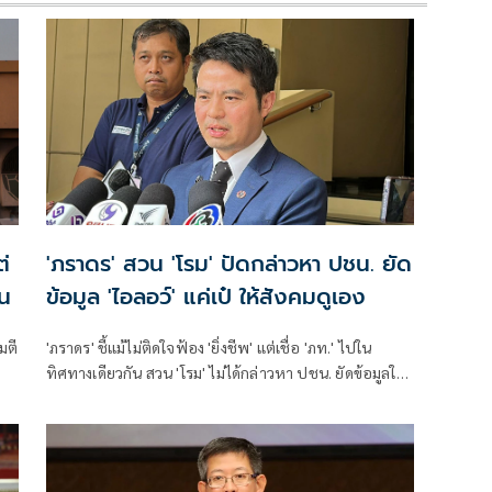
่
'ภราดร' สวน 'โรม' ปัดกล่าวหา ปชน. ยัด
้น
ข้อมูล 'ไอลอว์' แค่เป๋ ให้สังคมดูเอง
มตี
'ภราดร' ชี้แม้ไม่ติดใจฟ้อง 'ยิ่งชีพ' แต่เชื่อ 'ภท.' ไปใน
ทิศทางเดียวกัน สวน 'โรม' ไม่ได้กล่าวหา ปชน. ยัดข้อมูลให้
'ไอลอว์' แค่พักหลังเป๋ ภาคประชาชนไม่ควรเป็นเครื่องมือ
ฝ่ายการเมือง โยนสังคมดูเอง