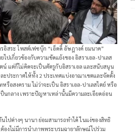
อิสระ โพสต์เฟซบุ๊ก “เอ็ดดี้ อัษฎางค์ ยมนาค”
ยไปเกี่ยวข้องกับความขัดแย้งของ อิสราเอล-ปาเลส
ตน์ แต่ก็ไม่คิดจะเป็นศัตรูกับอิสราเอล และสนับสนุน
ละประกาศให้ทั้ง 2 ประเทศแบ่งอาณาเขตและจัดตั้ง
หรือสงคราม ไม่ว่าจะเป็น อิสราเอล-ปาเลสไตย์ หรือ
เป็นกลาง เพราะปัญหาเหล่านั้นมีความละเอียดอ่อน
นไปต่างๆ นานา ย่อมสามารถทำได้ ในแง่ของสิทธิ
…ต้องไม่มีการนำภาพพระบรมฉายาลักษณ์ไปร่วม