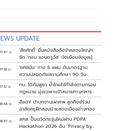
EWS UPDATE
'สีหศักดิ์' ยื่นหนังสือถึงข้าหลวงใหญ่ฯ
17:47 น.
ซัด 'ทอม แอนดรูว์ส' บิดเบือนข้อมูลมุ่ง
แสวงหาผลประโยชน์ทางการเมือง
'ยศชนัน' กาง 6 แผน ดันมาตรฐาน
17:18 น.
ความปลอดภัยสถานศึกษา 90 วัน
ป้องกันก่อเหตุรุนแรง
ทบ. โต้กัมพูชา ย้ำไทยใช้กำลังตามกรอบ
17:12 น.
กฎหมาย มุ่งเฉพาะเป้าหมายทางทหาร
ฮือฮา! ม้าบุกงานเผาศพ ลูกศิษย์ร่วม
16:44 น.
อาลัยครูฝึกสอนม้าแสดงเมืองอ่างทอง
สคส. ปั้นนวัตกรรุ่นใหม่ผ่าน PDPA
16:37 น.
Hackathon 2026 ดัน ‘Privacy by