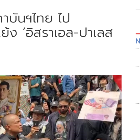
สถาบันฯไทย ไป
แย้ง ‘อิสราเอล-ปาเลส
N