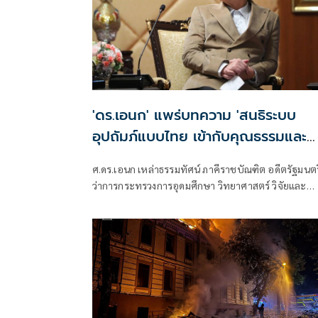
'ดร.เอนก' แพร่บทความ 'สนธิระบบ
อุปถัมภ์แบบไทย เข้ากับคุณธรรมและ
นวัตกรรมสมัยใหม่'
ศ.ดร.เอนก เหล่าธรรมทัศน์ ภาคีราชบัณฑิต อดีตรัฐมนตร
ว่าการกระทรวงการอุดมศึกษา วิทยาศาสตร์ วิจัยและ
นวัตกรรม เผยแพร่บทความเรื่อง "สนธิระบบอุปถัมภ์แ
ไทยเข้ากับคุณธรรมและนวัตกรรมสมัยใหม่"