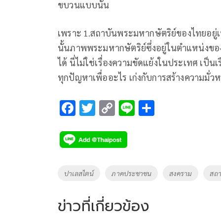
ขบวนแบบนั้น
เพราะ 1.สถาบันพระมหากษัตริย์ของไทยอยู่เ
นั้นภาพพระมหากษัตริย์ซึ่งอยู่ในตำแหน่งขอ
ได้ นี่ไม่ใช่เรื่องความขัดแย้งในประเทศ เป็
ทุกปัญหาเพื่ออะไร เก่งกับการสร้างความมั่
F
T
C
Li
S
ac
wi
o
n
h
e
tt
p
e
ar
b
er
y
e
o
Li
Tags
ปาเลสไตน์
ภาคประชาชน
สงคราม
สถา
o
n
k
k
ข่าวที่เกี่ยวข้อง