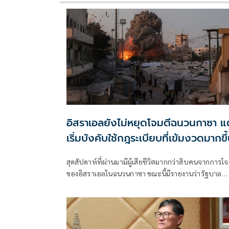
อิสราเอลยังไม่หยุดโจมตีฉนวนกาซา แต
เริ่มบังคับใช้กฎระเบียบที่เข้มงวดมากขึ
สุดสัปดาห์ที่ผ่านมามีผู้เสียชีวิตมากกว่าสิบคนจากการโจ
ของอิสราเอลในฉนวนกาซา ขณะนี้มีรายงานว่ารัฐบาล
อิสราเอลเริ่มเข้มงวดแนวทางปฏิบัติสำหรับการโจมตี
ลักษณะดังกล่าวแล้ว