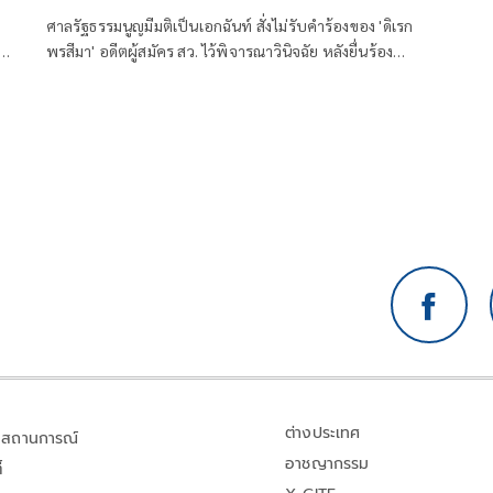
ศาลรัฐธรรมนูญมีมติเป็นเอกฉันท์ สั่งไม่รับคำร้องของ 'ดิเรก
พรสีมา' อดีตผู้สมัคร สว. ไว้พิจารณาวินิจฉัย หลังยื่นร้อง
เรียน กกต. จัดการเลือกตั้งระดับอำเภอ-จังหวัดส่อไม่ลับ
และไม่สุจริต
ต่างประเทศ
สถานการณ์
อาชญากรรม
้