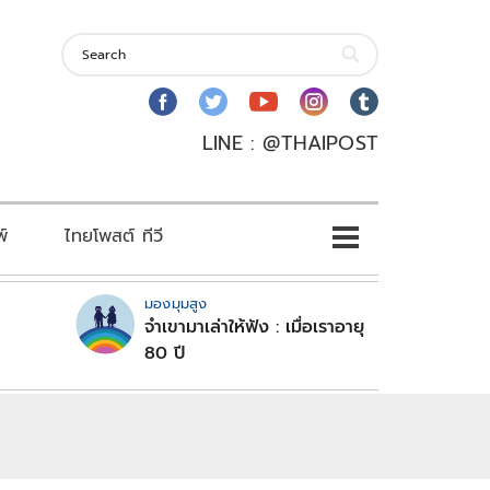
LINE : @THAIPOST
พ์
ไทยโพสต์ ทีวี
มองมุมสูง
จำเขามาเล่าให้ฟัง : เมื่อเราอายุ
80 ปี