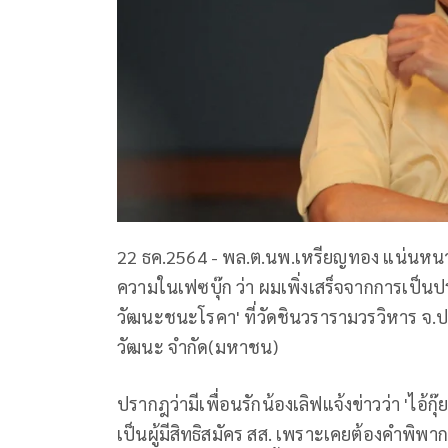
22 ธค.2564 - พล.ต.นพ.เหรียญทอง แน่นหน
ความในเฟซบุ๊ก ว่า ผมเพิ่งเสร็จจากการเป็น
วัฒนะชนะโรคา' ที่วัดชินวรารามวรวิหาร จ.ปทุ
วัฒนะ จำกัด(มหาชน)
ปรากฎว่ามีเพื่อนรักน้องเลิฟแจ้งข่าวว่า 'ไอ้กุ
เป็นผู้มีสิทธิสมัคร สส. เพราะเคยต้องคำพิพ