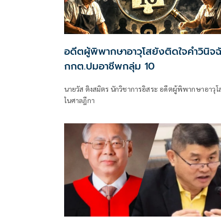
อดีตผู้พิพากษาอาวุโสยังติดใจคำวินิจฉ
กกต.ปมอาชีพกลุ่ม 10
นายวัส ติงสมิตร นักวิชาการอิสระ อดีตผู้พิพากษาอาวุโ
ในศาลฎีกา