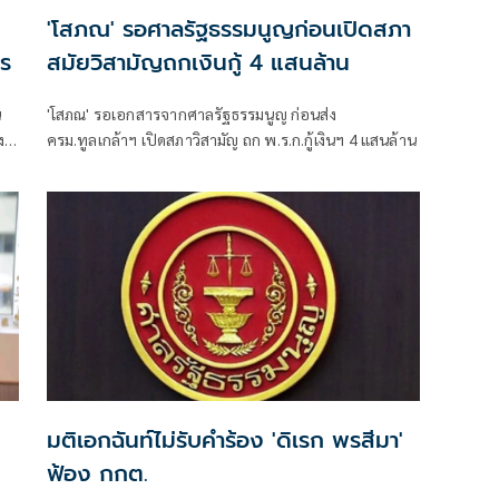
'โสภณ' รอศาลรัฐธรรมนูญก่อนเปิดสภา
าร
สมัยวิสามัญถกเงินกู้ 4 แสนล้าน
น
'โสภณ' รอเอกสารจากศาลรัฐธรรมนูญ ก่อนส่ง
ง
ครม.ทูลเกล้าฯ เปิดสภาวิสามัญ ถก พ.ร.ก.กู้เงินฯ 4 แสนล้าน
มติเอกฉันท์ไม่รับคำร้อง 'ดิเรก พรสีมา'
ฟ้อง กกต.