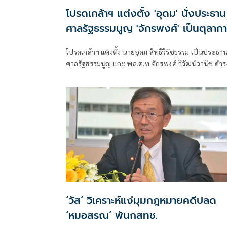
โปรดเกล้าฯ แต่งตั้ง 'อุดม' นั่งประธาน
ศาลรัฐธรรมนูญ 'จักรพงศ์' เป็นตุลาก
โปรดเกล้าฯ แต่งตั้ง นายอุดม สิทธิวิรัชธรรม เป็นประธา
ศาลรัฐธรรมนูญ และ พล.ต.ท.จักรพงศ์ วิวัฒน์วานิช ดำร
ตำแหน่งตุลาการศาลรัฐธรรมนูญ มีผลตั้งแต่วันที่ 24
กรกฎาคม 2569 เป็นต้นไป
‘วัส’ วิเคราะห์แง่มุมกฎหมายคดีปลด
‘หมอสรณ’ พ้นกสทช.