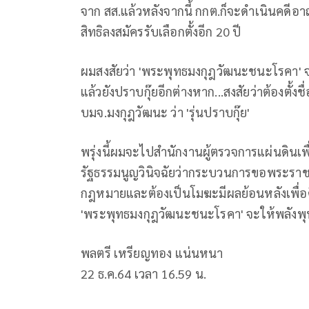
จาก สส.แล้วหลังจากนี้ กกต.ก็จะดำเนินคดีอาญา
สิทธิลงสมัครรับเลือกตั้งอีก 20 ปี
ผมสงสัยว่า 'พระพุทธมงกุฎวัฒนะชนะโรคา' 
แล้วยังปราบกุ๊ยอีกต่างหาก...สงสัยว่าต้องตั้ง
บมจ.มงกุฎวัฒนะ ว่า 'รุ่นปราบกุ๊ย'
พรุ่งนี้ผมจะไปสำนักงานผู้ตรวจการแผ่นดินเพื
รัฐธรรมนูญวินิจฉัยว่ากระบวนการขอพระรา
กฎหมายและต้องเป็นโมฆะมีผลย้อนหลังเพื่อคืน
'พระพุทธมงกุฎวัฒนะชนะโรคา' จะให้พลังพุท
พลตรี เหรียญทอง แน่นหนา
22 ธ.ค.64 เวลา 16.59 น.