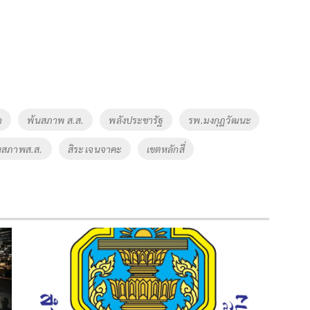
า
พ้นสภาพ ส.ส.
พลังประชารัฐ
รพ.มงกุฎวัฒนะ
้นสภาพส.ส.
สิระ เจนจาคะ
เขตหลักสี่