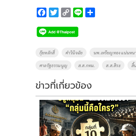
F
T
C
Li
S
ac
wi
o
n
h
e
tt
p
e
ar
b
er
y
e
o
Li
Tags
กุ๊ยหลักสี่
คำวินิจฉัย
นพ.เหรียญทอง แน่นหน
o
n
ศาลรัฐธรรมนูญ
ส.ส.กทม.
ส.ส.สิระ
สิ
k
k
ข่าวที่เกี่ยวข้อง