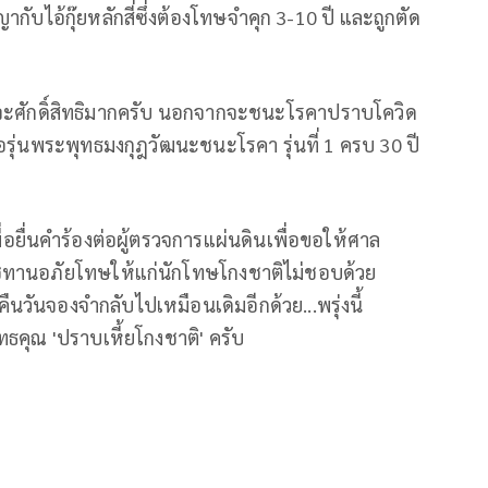
กับไอ้กุ๊ยหลักสี่ซึ่งต้องโทษจำคุก 3-10 ปี และถูกตัด
จะศักดิ์สิทธิมากครับ นอกจากจะชนะโรคาปราบโควิด
ชื่อรุ่นพระพุทธมงกุฎวัฒนะชนะโรคา รุ่นที่ 1 ครบ 30 ปี
่อยื่นคำร้องต่อผู้ตรวจการแผ่นดินเพื่อขอให้ศาล
ชทานอภัยโทษให้แก่นักโทษโกงชาติไม่ชอบด้วย
วันจองจำกลับไปเหมือนเดิมอีกด้วย...พรุ่งนี้
ธคุณ 'ปราบเหี้ยโกงชาติ' ครับ