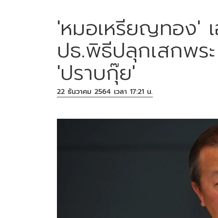
'หมอเหรียญทอง' เฮล
ปธ.พิธีปลุกเสกพระ บ
'ปราบกุ๊ย'
22 ธันวาคม 2564 เวลา 17:21 น.