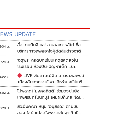
EWS UPDATE
สื่อแดนกิมจิ แฉ! ส.บอลเกาหลีใต้ ซื้อ
9:34 น.
บริการทางเพศเอาใจผู้ตัดสินต่างชาติ
'จตุพร' ถอดบทเรียนเหตุสลดยิงใน
9:24 น.
โรงเรียน ห่วงปืน-ปัญหาเด็ก แนะ
ศธ.เร่งอุดช่องโหว่
LIVE สัมภาษณ์พิเศษ ดร.เลอพงษ์
9:00 น.
.เบื้องลับสงครามโหด .อิหร่านจะไม่แพ้..
.ระเบียบโลกใหม่ในตะวันออกกลาง…. |
ไม่พลาด! 'มงคลกิตติ์' ร่วมวงปมยิง
8:52 น.
อิสรภาพแห่งความคิด กับ..สำราญ รอด
เทพศิรินทร์นนทบุรี เผยผมก็เคย 'โดน
เพชร
เล่น'
สว.อังคณา หนุน 'อนุสรณ์' ต้านมิน
8:28 น.
ออง ไลง์ แปลกใจพรรคส้มพูดสิทธิ