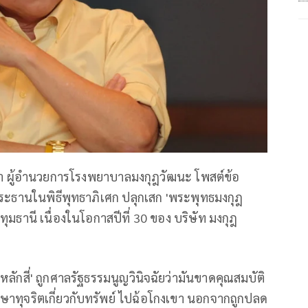
า ผู้อำนวยการโรงพยาบาลมงกุฎวัฒนะ โพสต์ข้อ
ประธานในพิธีพุทธาภิเศก ปลุกเสก 'พระพุทธมงกุฎ
มธานี เนื่องในโอกาสปีที่ 30 ของ บริษัท มงกุฎ
๊ยหลักสี่' ถูกศาลรัฐธรรมนูญวินิจฉัยว่ามันขาดคุณสมบัติ
ากษาทุจริตเกี่ยวกับทรัพย์ ไปฉ้อโกงเขา นอกจากถูกปลด