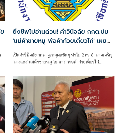
ัย
ยิ่งชีพไปอ่านด่วน! คำวินิจฉัย กกต.ปม
'แม่ค้าขายหมู-พ่อค้าก๋วยเตี๋ยวไก่' เผย
แพร่อยู่บนเว็บไซต์
ส
เปิดคำวินิจฉัย กกต. ดูเหตุผลชัดๆ ทำไม 2 สว.อำนาจเจริญ
'นางแดง' แม่ค้าขายหมู 'สมภาร' พ่อค้าก๋วยเตี๋ยวไก่
คุณสมบัติจึงผ่านฉลุยนั่งเก้าอี้ สว.ได้ หลัง 'ยิ่งชีพ' บอก
อยากดูมากเคยเรียกร้อง กกต.แต่ไม่ได้รับการตอบรับ