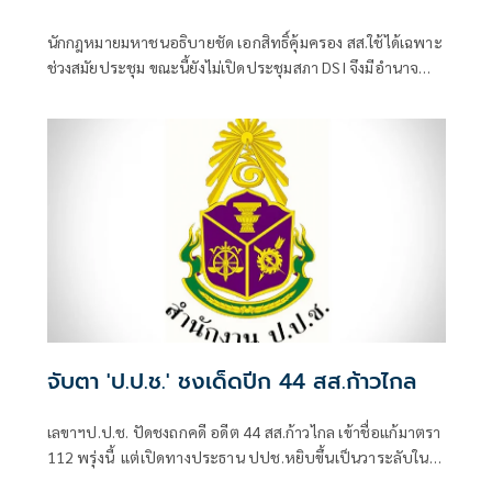
นักกฎหมายมหาชนอธิบายชัด เอกสิทธิ์คุ้มครอง สส.ใช้ได้เฉพาะ
ช่วงสมัยประชุม ขณะนี้ยังไม่เปิดประชุมสภา DSI จึงมีอำนาจ
ออกหมายเรียกได้ หากไม่มาตามหมาย 2 ครั้ง อาจนำไปสู่หมาย
จับ
จับตา 'ป.ป.ช.' ชงเด็ดปีก 44 สส.ก้าวไกล
เลขาฯป.ป.ช. ปัดชงถกคดี อดีต 44 สส.ก้าวไกล เข้าชื่อแก้มาตรา
112 พรุ่งนี้ แต่เปิดทางประธาน ปปช.หยิบขึ้นเป็นวาระลับในที่
ประชุมได้ ยันไม่เกี่ยวการเมืองหลังเลือกตั้ง