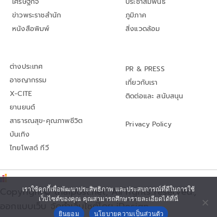
เศรษฐกิจ
ประชาสัมพันธ์
ข่าวพระราชสำนัก
ภูมิภาค
หนังสือพิมพ์
สิ่งแวดล้อม
ต่างประเทศ
PR & PRESS
อาชญากรรม
เกี่ยวกับเรา
X-CITE
ติดต่อและ สนับสนุน
ยานยนต์
สาธารณสุข-คุณภาพชีวิต
Privacy Policy
บันเทิง
ไทยโพสต์ ทีวี
เราใช้คุกกี้เพื่อพัฒนาประสิทธิภาพ และประสบการณ์ที่ดีในการใช้
Copyright© thaipost.net, All rights reserved.,
เว็บไซต์ของคุณ คุณสามารถศึกษารายละเอียดได้ที่นี่
ออกแบบเว็บ จัดทำเว็บไซต์โดย iDesign
ยินยอม
นโยบายความเป็นส่วนตัว