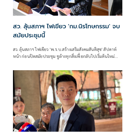
สว. ลุ้นสภาฯ ไฟเขียว 'กม.นิรโทษกรรม' จบ
สมัยประชุมนี้
สว. ลุ้นสภาฯ ไฟเขียว 'พ.ร.บ.สร้างเสริมสังคมสันติสุข' สัปดาห์
หน้า ก่อนปิดสมัยประชุม ชูล้างทุกสิ่งเพื่อกลับไปเริ่มต้นใหม่
หลังประเทศติดหล่มมา 20 ปี