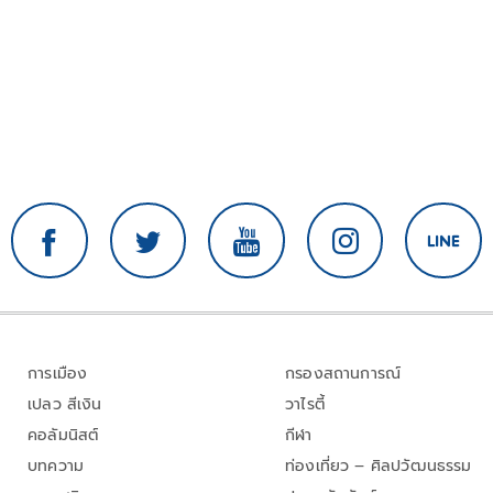
การเมือง
กรองสถานการณ์
เปลว สีเงิน
วาไรตี้
คอลัมนิสต์
กีฬา
บทความ
ท่องเที่ยว – ศิลปวัฒนธรรม