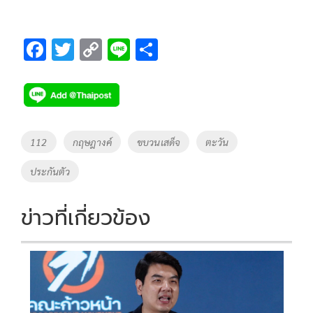
F
T
C
Li
S
ac
wi
o
n
h
e
tt
p
e
ar
b
er
y
e
o
Li
Tags
112
กฤษฎางค์
ขบวนเสด็จ
ตะวัน
o
n
ประกันตัว
k
k
ข่าวที่เกี่ยวข้อง