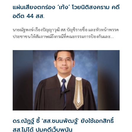
แผ่นเสียงตกร่อง ’เท้ง‘ โวยนิติสงคราม คดี
อดีต 44 สส.
นายณัฐพงษ์ เรืองปัญญาวุฒิ สส.บัญชีรายชื่อ และหัวหน้าพรรค
ประชาชน ให้สัมภาษณ์ถึงกรณีที่คณะกรรมการป้องกันและ
ปราบ
ดร.ณัฏฐ์ ชี้ 'สส.ชนนพัฒฐ์' ยังใช้เอกสิทธิ์
สส.ไม่ได้ ปมคดีเว็บพนัน