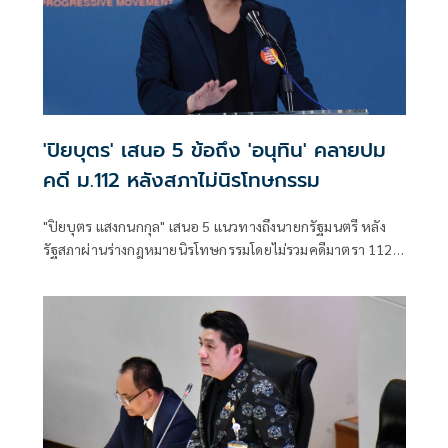
'ปิยบุตร' เสนอ 5 ข้อถึง 'อนุทิน' คลายปม
คดี ม.112 หลังสภาไม่นิรโทษกรรม
"ปิยบุตร แสงกนกกุล" เสนอ 5 แนวทางถึงนายกรัฐมนตรี หลัง
รัฐสภาผ่านร่างกฎหมายนิรโทษกรรมโดยไม่รวมคดีมาตรา 112
แนะตั้งคณะกรรมการกลั่นกรองคดี วางแนวทางให้ตำรวจและ
อัยการใช้ดุลพินิจ