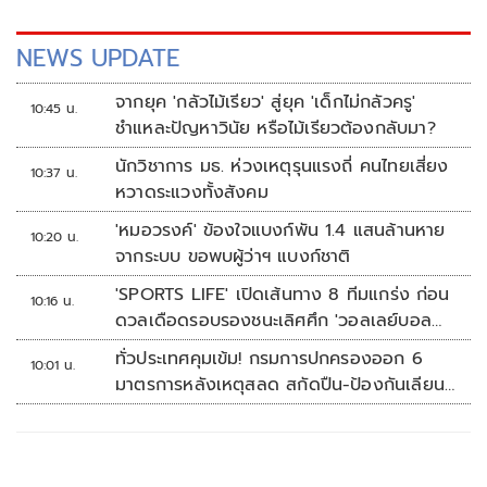
NEWS UPDATE
จากยุค 'กลัวไม้เรียว' สู่ยุค 'เด็กไม่กลัวครู'
10:45 น.
ชำแหละปัญหาวินัย หรือไม้เรียวต้องกลับมา?
นักวิชาการ มธ. ห่วงเหตุรุนแรงถี่ คนไทยเสี่ยง
10:37 น.
หวาดระแวงทั้งสังคม
'หมอวรงค์' ข้องใจแบงก์พัน 1.4 แสนล้านหาย
10:20 น.
จากระบบ ขอพบผู้ว่าฯ แบงก์ชาติ
'SPORTS LIFE' เปิดเส้นทาง 8 ทีมแกร่ง ก่อน
10:16 น.
ดวลเดือดรอบรองชนะเลิศศึก 'วอลเลย์บอล
นักเรียน แชมป์กีฬา 7HD 2026'
ทั่วประเทศคุมเข้ม! กรมการปกครองออก 6
10:01 น.
มาตรการหลังเหตุสลด สกัดปืน-ป้องกันเลียน
แบบ