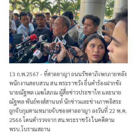
13 ก.พ.2567 - ที่ศาลอาญา ถนนรัชดาภิเษกภายหลัง
พนักงานสอบสวน สน.พระราชวัง ยื่นคำร้องฝากขัง
นายณัฐพล เมฆโสภณ ผู้สื่อข่าวประชาไท และนาย
ณัฐพล พันธ์พงส์สานนท์ นักข่าวและช่างภาพอิสระ
ถูกจับกุมตามหมายจับของศาลอาญา ลงวันที่ 22 พ.ค.
2566 โดนตำรวจจาก สน.พระราชวัง ในคดีตาม
พรบ.โบราณสถาน