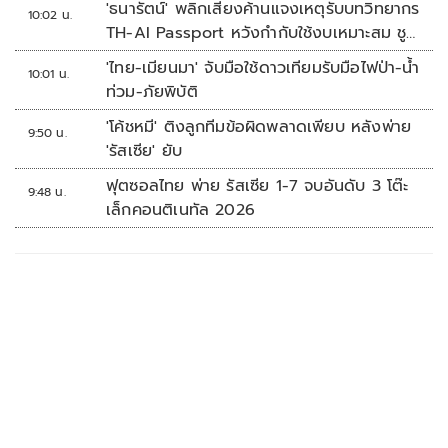
'ธนารัตน์' พลิกเสียงค้านแจงเหตุรับบทวิทยากร
10:02 น.
TH-AI Passport หวังกำกับใช้งบเหมาะสม ชู
จุดเด่นคนไทยได้ใช้ AI ระดับโปร ลดเหลื่อมล้ำ
'ไทย-เมียนมา' จับมือใช้ดาวเทียมรับมือไฟป่า-น้ำ
10:01 น.
ทางเทคโนโลยี เซฟงบไปกว่า900ล้าน เชื่อหาก
ท่วม-ภัยพิบัติ
ใช้เต็มที่เอกชนขาดทุนย่อยยับ
'โค้ชหมี' ติงลูกทีมข้อผิดพลาดเพียบ หลังพ่าย
9:50 น.
'รัสเซีย' ยับ
ฟุตซอลไทย พ่าย รัสเซีย 1-7 จบอันดับ 3 โต๊ะ
9:48 น.
เล็กคอนติเนทัล 2026