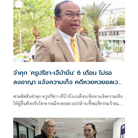
จำคุก 'ครูปรีชา-เจ๊บ้าบิ่น' 6 เดือน ไม่รอ
ลงอาญา แจ้งความเท็จ คดีหวยหวยอลเวง
30 ล้าน
ศาลตัดสินจำคุก ครูปรีชา-เจ๊บ้าบิ่น 6เดือน ข้อหาแจ้งความเท็จ
ให้ผู้อื่นต้องรับโทษ กรณีหวยอลเวง30ล้าน ชี้พฤติกรรมร้ายแรง
ไม่ควรรอลงอาญา