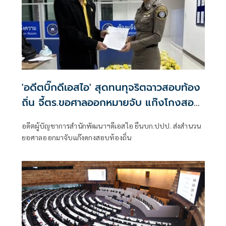
'อดีตบิ๊กดีเอสไอ' สุดทนทุจริตฉาวสอบท้อง
ถิ่น จี้ตร.ขอศาลออกหมายจับ แก๊งโกงสอบ
โดยด่วน
อดีตผู้บัญชาการสำนักพัฒนาฯดีเอสไอ ยืนบก.ปปป. ส่งสำนวน
ยอศาลออกมาจับแก๊งดกงสอบท้องถิ่น