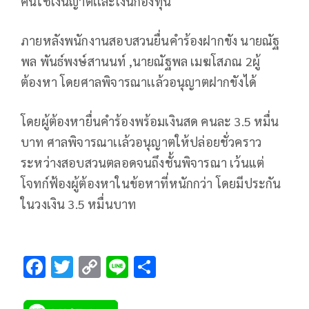
คนใช้เงินญาติเเละเงินกองทุน
ภายหลังพนักงานสอบสวนยื่นคำร้องฝากขัง นายณัฐ
พล พันธ์พงษ์สานนท์ ,นายณัฐพล เมฆโสภณ 2ผู้
ต้องหา โดยศาลพิจารณาเเล้วอนุญาตฝากขังได้
โดยผู้ต้องหายื่นคำร้องพร้อมเงินสด คนละ 3.5 หมื่น
บาท ศาลพิจารณาเเล้วอนุญาตให้ปล่อยชั่วคราว
ระหว่างสอบสวนตลอดจนถึงชั้นพิจารณา เว้นแต่
โจทก์ฟ้องผู้ต้องหาในข้อหาที่หนักกว่า โดยมีประกัน
ในวงเงิน 3.5 หมื่นบาท
F
T
C
Li
S
ac
wi
o
n
h