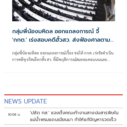
กลุ่มพี่น้องมหิดล ออกแถลงการณ์ จี้
'กกต.' เร่งสอบคดีฮั้วสว. ส่งฟ้องศาลตาม
บรรทัดฐาน
กลุ่มพี่น้องมหิดล ออกแถลงการณ์เรื่อง ขอให้ กกต. เร่งรัดดำเนิน
การคดีทุจริตเลือกตั้ง สว. ที่มีพฤติการณ์สมยอมคะแนนและ
ผูกขาดอำนาจอย่างทุจริต ส่งฟ้องศาลโดยเร็ว
NEWS UPDATE
'ปลัด ทส.' แจงตั้งคณะทำงานสางปมสารพิษใน
10:08 น.
แม่น้ำพรมแดนเมียนมา ทำให้แก้ปัญหารวดเร็ว