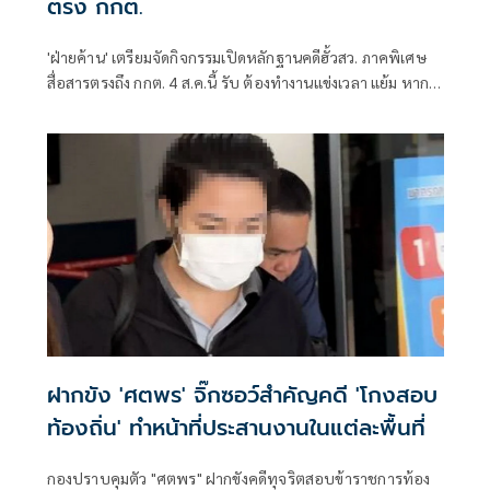
ตรง กกต.
'ฝ่ายค้าน' เตรียมจัดกิจกรรมเปิดหลักฐานคดีฮั้วสว. ภาคพิเศษ
สื่อสารตรงถึง กกต. 4 ส.ค.นี้ รับ ต้องทำงานแข่งเวลา แย้ม หาก
ยกคำร้องทั้งหมด-ตัดตอนบางรายส่งศาล ต้องดูเข้าข่ายละเว้น
การปฏิบัติหน้าที่หรือไม่
ฝากขัง 'ศตพร' จิ๊กซอว์สำคัญคดี 'โกงสอบ
ท้องถิ่น' ทำหน้าที่ประสานงานในแต่ละพื้นที่
กองปราบคุมตัว "ศตพร" ฝากขังคดีทุจริตสอบข้าราชการท้อง