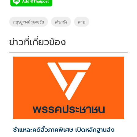
e
tt
p
e
ar
b
er
y
e
o
Li
Tags
กฤษฎางค์ นุตจรัส
ฝากขัง
ศาล
o
n
k
k
ข่าวที่เกี่ยวข้อง
ชำแหละคดีฮั้วภาคพิเศษ เปิดหลักฐานส่ง