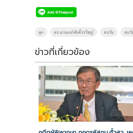
ac
wi
o
n
h
e
tt
p
e
ar
b
er
y
e
o
Li
Tags
คุก
ดร.อานนท์ ศักดิ์วรวิชญ์
ตะวัน
ตะวั
o
n
k
k
ข่าวที่เกี่ยวข้อง
อดีตผู้พิพากษา ถอดรหัสกม.ฮั้วสว. เห