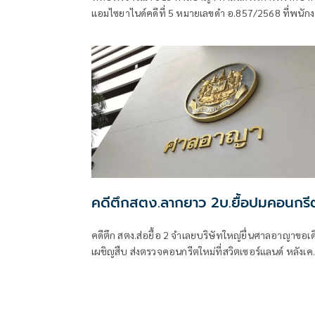
แอมไซยาไนด์คดีที่ 5 หมายเลขดำ อ.857/2568 ที่พนัก
อัยกาฝ่ายคดีอาญา10เ
คดีตึกสตง.ลากยาว 2บ.ยื้อปมคอนกรี
คดีตึก สตง.ส่อยื้อ 2 จำเลยบริษัทใหญ่ยื่นศาลอาญาขอเด
เผชิญสืบ ส่งตรวจคอนกรีตใหม่ที่สวิตเซอร์แลนด์ หลังเค
ถูกยกคำร้องไปแล้ว 1 ครั้ง คราวนี้ขอให้ศาลลงเดินเผชิญ
สืบ ฟังคำสั่ง 20 ก.ค.