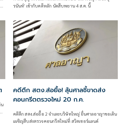
งาน
รนันท์' เข้ากับคดีหลัก นัดสืบพยาน 4 ส.ค. นี้
ต
คดีตึก สตง.ส่อยื้อ! ลุ้นศาลชี้ขาดส่ง
คอนกรีตตรวจใหม่ 20 ก.ค.
ิน
ย
คดีตึก สตง.ส่อยื้อ 2 จำเลยบริษัทใหญ่ ยื่นศาลอาญาขอเดิน
เผชิญสืบส่งตรวจคอนกรีตใหม่ที่ สวิตเซอร์แลนด์