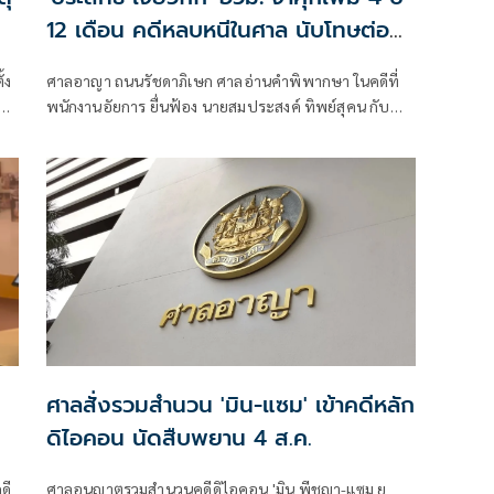
12 เดือน คดีหลบหนีในศาล นับโทษต่อ
จากคดีฉ้อโกง 1,155 ปี
้ง
ศาลอาญา ถนนรัชดาภิเษก ศาลอ่านคำพิพากษา ในคดีที่
คดี
พนักงานอัยการ ยื่นฟ้อง นายสมประสงค์ ทิพย์สุคน กับ
พวก ที่ กับพวกรวม 5 คน (มีนายประสิทธิ์ เจียวก๊ก เป็น
จำเลยที่ 5 )ในความผิดหลบหนีไประหว่างที่ถูกคุมขังตาม
อำนาจของศาล
ศาลสั่งรวมสำนวน 'มิน-แซม' เข้าคดีหลัก
ดิไอคอน นัดสืบพยาน 4 ส.ค.
ดี
ศาลอนุญาตรวมสำนวนคดีดิไอคอน 'มิน พีชญา-แซม ยุ