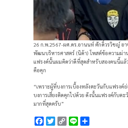
26 ก.พ.2567-ผศ.ดร.อานนท์ ศักดิ์วรวิชญ์ อ
พัฒนบริหารศาสตร์ (นิด้า) โพสต์ข้อความผ่า
แฟรงค์นั้นผมคิดว่าดีที่สุดสำหรับสองคนนี้แล้ว
คือคุก
“เพราะผู้ที่บงการเบื้องหลังตะวันกับแฟรงค์ย
บงการเสี่ยงติดคุกไปด้วย ดังนั้นแฟรงค์กับต
มากที่สุดครับ”
F
T
C
Li
S