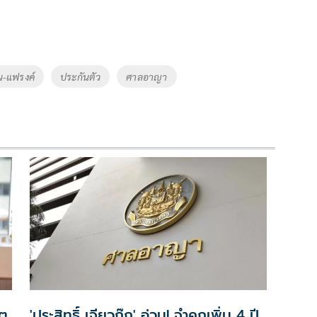
น-แฟรงค์
ประกันตัว
ศาลอาญา
ตุ
'ประสิทธิ์ เจียวก๊ก' อ่วม! จำคุกเพิ่ม 4 ปี