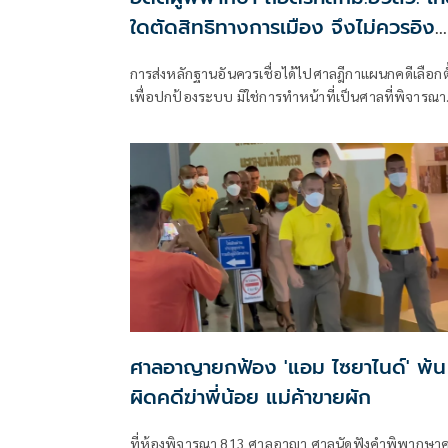
ใดตัดสิทธิทางการเมือง จึงไม่ควรอิง
มาตรฐานเดียวกับคดีอาญา
การส่งหลักฐานอันควรเชื่อได้ไปศาลฎีกาแผนกคดีเลือกตั
เพื่อปกป้องระบบ มิใช่การทำหน้าที่เป็นศาลที่พิจารณา
อาญาเพื่อลงโทษตัวบุคคล
ศาลอาญายกฟ้อง 'แอม ไซยาไนด์' พ้น
ผิดคดีฆ่าพี่น้อย แม่ค้าขายผัก
ที่ห้องพิจารณา 813 ศาลอาญา ศาลนัดฟังคำพิพากษาค