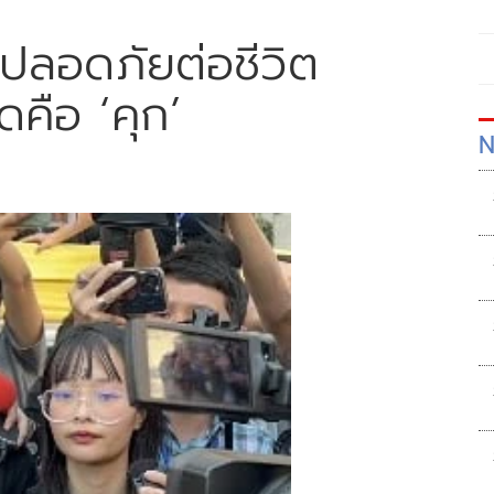
ที่ปลอดภัยต่อชีวิต
ดคือ ‘คุก’
N