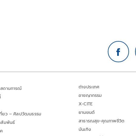
ต่างประเทศ
สถานการณ์
อาชญากรรม
้
X-CITE
ยานยนต์
เที่ยว – ศิลปวัฒนธรรม
สาธารณสุข-คุณภาพชีวิต
สัมพันธ์
บันเทิง
าค