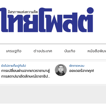
เศรษฐกิจ
ต่างประเทศ
บันเทิง
หนังสือพิม
ยังไม่ตายก็อยู่กันไป
ผักกาดหอม
การเปลี่ยนผ่านจากเทวราชามาสู่
ออเดอร์จากคุก!
การสถาปนาอัตลักษณ์ราชาธิป
ไตยแบบพุทธศาสนาในพระไตร
ปิฏก : สามัญผลสูตรในฐานะ
ทฤษฎีขีดจำกัดของอำนาจรัฐ
เหนือแรงงานและทรัพย์สิน