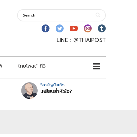
LINE : @THAIPOST
พ์
ไทยโพสต์ ทีวี
วิสามัญบันเทิง
เหยียบย่ำหัวใจ?