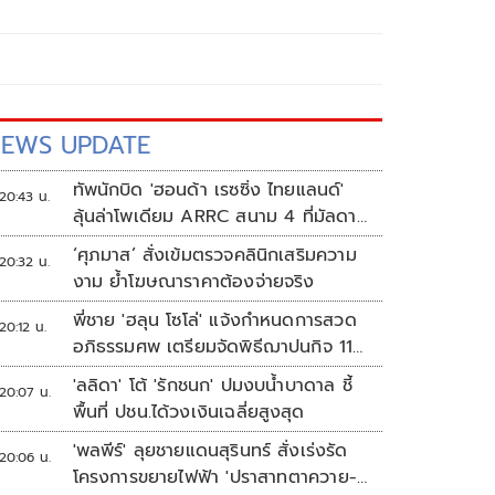
EWS UPDATE
ทัพนักบิด 'ฮอนด้า เรซซิ่ง ไทยแลนด์'
20:43 น.
ลุ้นล่าโพเดียม ARRC สนาม 4 ที่มัลดาลิ
กา
‘ศุภมาส’ สั่งเข้มตรวจคลินิกเสริมความ
20:32 น.
งาม ย้ำโฆษณาราคาต้องจ่ายจริง
พี่ชาย 'ฮลุน โซโล่' แจ้งกำหนดการสวด
20:12 น.
อภิธรรมศพ เตรียมจัดพิธีฌาปนกิจ 11
ส.ค.
'ลลิดา' โต้ 'รักชนก' ปมงบน้ำบาดาล ชี้
20:07 น.
พื้นที่ ปชน.ได้วงเงินเฉลี่ยสูงสุด
'พลพีร์' ลุยชายแดนสุรินทร์ สั่งเร่งรัด
20:06 น.
โครงการขยายไฟฟ้า 'ปราสาทตาควาย-