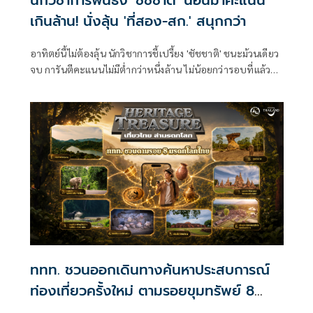
นักวิชาการฟันธง 'ชัชชาติ' นอนมาคะแนน
เกินล้าน! นั่งลุ้น 'ที่สอง-สก.' สนุกกว่า
อาทิตย์นี้ไม่ต้องลุ้น นักวิชาการชี้เปรี้ยง 'ชัชชาติ' ชนะม้วนเดียว
จบ การันตีคะแนนไม่มีต่ำกว่าหนึ่งล้าน ไม่น้อยกว่ารอบที่แล้ว
1.38 ล้านเสียง มองศึกชิง 50 เก้าอี้ สก. สนุกกว่า เขียว-ส้ม-ฟ้า-
แดง เบียดกันเข้มข้น
ททท. ชวนออกเดินทางค้นหาประสบการณ์
ท่องเที่ยวครั้งใหม่ ตามรอยขุมทรัพย์ 8
มรดกโลกของไทย