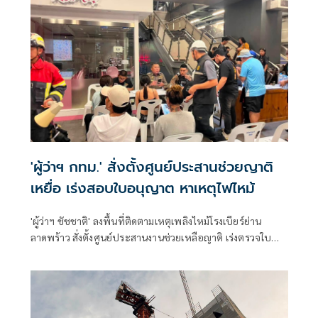
'ผู้ว่าฯ กทม.' สั่งตั้งศูนย์ประสานช่วยญาติ
เหยื่อ เร่งสอบใบอนุญาต หาเหตุไฟไหม้
'ผู้ว่าฯ ชัชชาติ' ลงพื้นที่ติดตามเหตุเพลิงไหม้โรงเบียร์ย่าน
ลาดพร้าว สั่งตั้งศูนย์ประสานงานช่วยเหลือญาติ เร่งตรวจใบ
อนุญาต-ระบบทางหนีไฟ รอผลพิสูจน์หาสาเหตุเพลิงไหม้