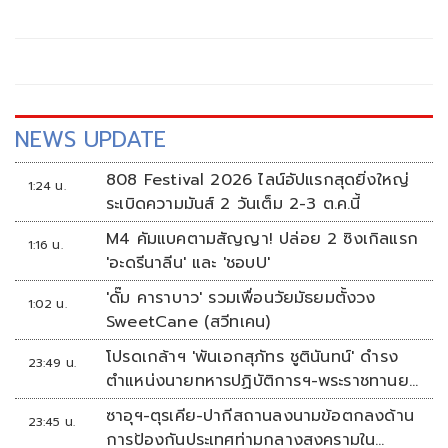
NEWS UPDATE
808 Festival 2026 ไลน์อัปแรกสุดยิ่งใหญ่
1:24 น.
ระเบิดความมันส์ 2 วันเต็ม 2-3 ต.ค.นี้
M4 คัมแบคตามสัญญา! ปล่อย 2 ซิงเกิลแรก
1:16 น.
'อะดรีนาลีน' และ 'ชอบU'
'ดั๊ม คาราบาว' รวมเพื่อนวัยมัธยมตั้งวง
1:02 น.
SweetCane (สวีทเคน)
โปรดเกล้าฯ 'พันเอกสุภัทร ชูตินันทน์' ดำรง
23:49 น.
ตำแหน่งนายทหารปฏิบัติการฯ-พระราชทานยศ
'พลตรี'
ซาอุฯ-ตุรเคีย-ปากีสถานลงนามข้อตกลงด้าน
23:45 น.
การป้องกันประเทศท่ามกลางสงครามใน