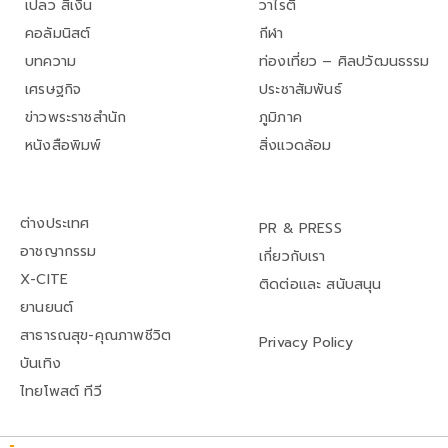
เปลว สีเงิน
วาไรตี้
คอลัมนิสต์
กีฬา
บทความ
ท่องเที่ยว – ศิลปวัฒนธรรม
เศรษฐกิจ
ประชาสัมพันธ์
ข่าวพระราชสำนัก
ภูมิภาค
หนังสือพิมพ์
สิ่งแวดล้อม
ต่างประเทศ
PR & PRESS
อาชญากรรม
เกี่ยวกับเรา
X-CITE
ติดต่อและ สนับสนุน
ยานยนต์
สาธารณสุข-คุณภาพชีวิต
Privacy Policy
บันเทิง
ไทยโพสต์ ทีวี