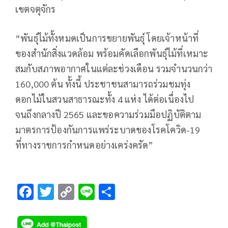
เขตจตุจักร
“พันธุ์ไม้ทั้งหมดเป็นการขยายพันธุ์ โดยเจ้าหน้าที่
ของสำนักสิ่งแวดล้อม พร้อมคัดเลือกพันธุ์ไม้ที่เหมาะ
สมกับสภาพอากาศในแต่ละช่วงเดือน รวมจำนวนกว่า
160,000 ต้น ทั้งนี้ ประชาชนสามารถร่วมชมทุ่ง
ดอกไม้ในสวนสาธารณะทั้ง 4 แห่ง ได้ต่อเนื่องไป
จนถึงกลางปี 2565 และขอความร่วมมือปฏิบัติตาม
มาตรการป้องกันการแพร่ระบาดของโรคโควิด-19
ที่ทางราชการกำหนดอย่างเคร่งครัด”
F
T
C
Li
S
ac
wi
o
n
h
e
tt
p
e
ar