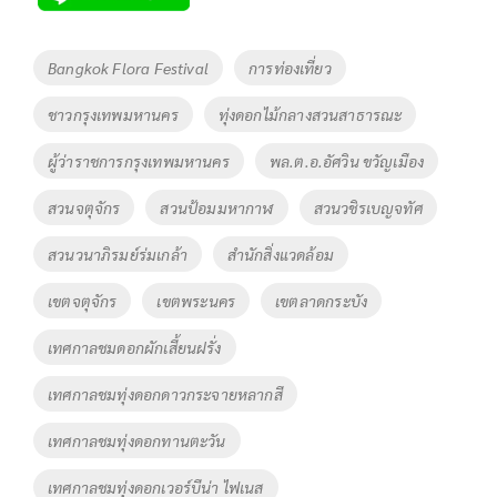
b
er
y
e
o
Li
Tags
Bangkok Flora Festival
การท่องเที่ยว
o
n
ชาวกรุงเทพมหานคร
ทุ่งดอกไม้กลางสวนสาธารณะ
k
k
ผู้ว่าราชการกรุงเทพมหานคร
พล.ต.อ.อัศวิน ขวัญเมือง
สวนจตุจักร
สวนป้อมมหากาฬ
สวนวชิรเบญจทัศ
สวนวนาภิรมย์ร่มเกล้า
สำนักสิ่งแวดล้อม
เขตจตุจักร
เขตพระนคร
เขตลาดกระบัง
เทศกาลชมดอกผักเสี้ยนฝรั่ง
เทศกาลชมทุ่งดอกดาวกระจายหลากสี
เทศกาลชมทุ่งดอกทานตะวัน
เทศกาลชมทุ่งดอกเวอร์บีน่า ไฟเนส