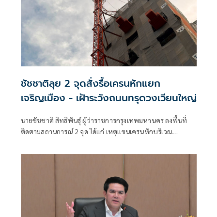
ชัชชาติลุย 2 จุดสั่งรื้อเครนหักแยก
เจริญเมือง - เฝ้าระวังถนนทรุดวงเวียนใหญ่
นายชัชชาติ สิทธิพันธุ์ ผู้ว่าราชการกรุงเทพมหานคร ลงพื้นที่
ติดตามสถานการณ์ 2 จุด ได้แก่ เหตุแขนเครนหักบริเวณ
โครงการก่อสร้างคอนโดมิเนียม แยกเจริญเมือง ใกล้วัดดวงแข
เขตปทุมวัน และจุดถนนทรุดบริเวณวงเวียนใหญ่