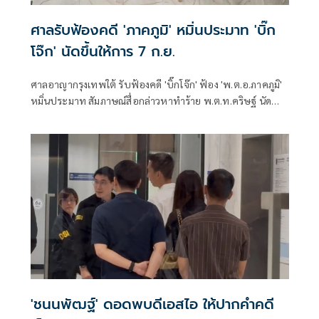
ศาลรับฟ้องคดี 'ภาคภูมิ' หมิ่นประมาท 'บิ๊ก
โจ๊ก' นัดขึ้นให้การ 7 ก.ย.
ศาลอาญากรุงเทพใต้ รับฟ้องคดี 'บิ๊กโจ๊ก' ฟ้อง 'พ.ต.อ.ภาคภูมิ'
หมิ่นประมาท สัมภาษณ์สื่อกล่าวหาทำร้าย พ.ต.ท.คริษฐ์ นัด
สอบคำให้การ 7 ก.ย. 69
'ชนนพัฒฐ์' ดอดพบดีเอสไอ ให้ปากคำคดี