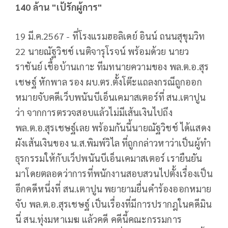
140 ล้าน "เป้รักผู้การ"
19 มี.ค.2567 - ที่โรงแรมฮอลิเดย์ อินน์ ถนนสุขุมวิท
22 นายณัฐวิชช์ เนติจารุโรจน์ พร้อมด้วย นายว
ราชันย์ เชื้อบ้านเกาะ ทีมทนายความของ พล.ต.อ.สุร
เชษฐ์ หักพาล รอง ผบ.ตร.ตั้งโต๊ะแถลงกรณีถูกออก
หมายจับคดีเว็บพนันบีเอ็นเคมาสเตอร์ที่ สน.เตาปูน
ว่า จากการตรวจสอบแล้วไม่มีเส้นเงินไปถึง
พล.ต.อ.สุรเชษฐ์เลย พร้อมกันนี้นายณัฐวิชช์ ได้แสดง
ผังเส้นเงินของ น.ส.พิมพ์วิไล ที่ถูกกล่าวหาว่าเป็นผู้ทำ
ธุรกรรมให้กับเว็ปพนันบีเอ็นเคมาสเตอร์ เรายืนยัน
มาโดยตลอดว่าการที่พนักงานสอบสวนไปตั้งเรื่องเป็น
อีกคดีหนึ่งที่ สน.เตาปูน พยายามยื่นคำร้องออกหมาย
จับ พล.ต.อ.สุรเชษฐ์ เป็นเรื่องที่มีการปรากฎในคดีมิน
นี่ สน.ทุ่งมหาเมฆ แล้วคดี คดีนี้คณะกรรมการ