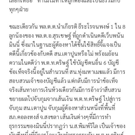
เลือกเหยื่อ” ทำไมไม่ทำให้ถูกต้องและเป็นธรรมกับ
ทุกๆฝ่าย
ขณะเดียวกัน พล.ต.ต.นำเกียรติ ธีระโรจนพงษ์ 1 ใน 8
ลูกน้องของ พล.ต.อ.สุรเชษฐ์ ที่ถูกดำเนินคดีเว็บพนัน
มินนี่ ซึ่งมาในฐานะผู้ต้องหาได้ขึ้นใช้สิทธิ์จี้แจงเป็น
คดีนี้เกี่ยวข้องกับคดี สน.เตาปูนหรือไม่ พร้อมย้อน
ความในคดีว่า พ.ต.ท.คริษฐ์ ใช้บัญชีคนอื่น 6 บัญชี
ข้อเท็จจริงนี้อยู่ในสำนวนที่ สน.ทุ่งมหาเมฆแล้ว มีการ
สอบสวนเจ้าของบัญชีแล้ว แต่กลับมีการนำข้อเท็จ
จริงเส้นทางการเงินห้วงเดียวกันมีการอ้างว่าสืบสวน
ขยายผลไปจับกุมจากเส้นเงิน พ.ต.ท.คริษฐ์ ไปสู่การ
จับกุม สน.เตาปูน จับกุมผู้ต้องหาส่วนหนึ่งที่พื้นที่
สภ.คอลงหงส์ จ.สงขลา เส้นเงินต่างๆที่มีการทำ
ธุรกรรมของมินนี่ปรากฏว่า น.ส.พิมพ์วิไล เป็นเจ้าของ
บัญชีหนึ่งที่มีการโอนเงินทำธุรกรรมกับ พ.ต.ท.คริษฐ์