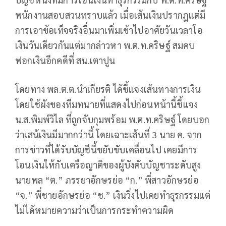
พนักงานสอบสวนทราบแล้ว เมื่อเส้นเงินปรากฎแต่มี
การเอาข้อเท็จจริงอื่นมาเพิ่มเข้าไปอาศัยวันเวลาโอ
เงินวันเดียวกันแต่มากล่าวหา พ.ต.ท.คริษฐ์ สมคบ
ฟอกเงินอีกคดีที่ สน.เตาปูน
โดยทาง พล.ต.ต.นำเกียรติ ได้ชี้แจงเส้นทางการเงิน
โดยใช้ผังของทีมทนายที่แสดงไปก่อนหน้านี้ชี้แจง
น.ส.พิมพ์วิไล ที่ถูกจับกุมพร้อม พ.ต.ท.คริษฐ์ โดยบอก
ว่าเสน้เงินมีมากกว่านี้ โดยเฉาะเส้นที่ 3 นาย ค. จาก
การข่าวที่ได้รับบัญชีนี้ขยับขับเคลื่อนไป เคยมีการ
โอนเงินให้กับเครือญาติของผู้บังคับบัญชาระดับสูง
นายพล “ต.” ภรรยาอักษรย่อ “ก.” พี่สาวอักษรย่อ
“จ.” พี่ชายอักษรย่อ “ช.” เงินวิ่งไปเคยทำธุรกรรมแต่
ไม่ได้หมายความว่าเป็นการกระทำความผิด