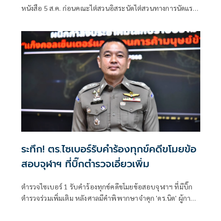
หนังสือ 5 ส.ค. ก่อนคณะไต่สวนอิสระนัดไต่สวนทางการนัดแรก
27 ส.ค. จวกทำคดีลักลั่นมูลเหตุเดียวกันดำเนินคดี 2 ที่
ระทึก! ตร.ไซเบอร์รับคำร้องทุกข์คดีขโมยข้อ
สอบจุฬาฯ ที่บิ๊กตำรวจเอี่ยวเพิ่ม
ตำรวจไซเบอร์ 1 รับคำร้องทุกข์คดีขโมยข้อสอบจุฬาฯ ที่มีบิ๊ก
ตำรวจร่วมเพิ่มเติม หลังศาลมีคำพิพากษาจำคุก 'ดร.นิด' ผู้การ
สอท.1 เร่งรวบรวมพยานหลักฐานให้ความเป็นธรรมทุกฝ่าย