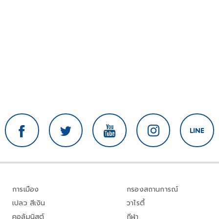
การเมือง
กรองสถานการณ์
เปลว สีเงิน
วาไรตี้
คอลัมนิสต์
กีฬา