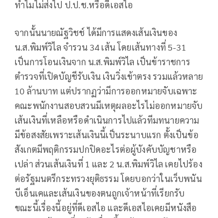
ทำไมไม่ส่งไป ป.ป.ช.หรือดีเอสไอ
จากนั้นนายณัฐวิชช์ ได้มีการแสดงเส้นเงินของ
น.ส.พิมพ์วิไล จำรวน 34 เส้น โดยเส้นทางที่ 5-31
เป็นการโอนเงินจาก น.ส.พิมพ์วิไล เป็นข้าราชการ
ตำรวจที่เปิดบัญชีรับเงิน เงินวิ่งเข้าตรง รวมแล้วหลาย
10 ล้านบาท แต่ปรากฏว่ามีการออกหมายจับเฉพาะ
คณะพนักงานสอบสวนมีเหตุผลอะไรไม่ออกหมายจับ
เส้นเงินที่เหลือหรือดำเนินการไปแล้วทีมทนายความ
มีข้อสงสัยเพราะเส้นเงินนี้เป็นระนาบแรก ตั้งเป็นข้อ
สังเกตมีพฤติกรรมปกปิดอะไรต่อผู้บังคับบัญชาหรือ
เปล่า ส่วนเส้นเงินที่ 1 และ 2 น.ส.พิมพ์วิไล เคยไปร้อง
ต่อรัฐมนตรีกระทรวงยุติธรรม โดยบอกว่าในเว็บพนัน
บีเอ็นเคและเส้นเงินของตนถูกเจ้าหน้าที่เรียกรับ
ขณะนี้เรื่องนี้อยู่ที่ดีเอสไอ และดีเอสไอเคยมีหนังสือ