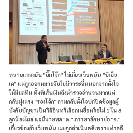
ทนายแถลงยัน "บิ๊กโจ๊ก" ไม่เกี่ยวเว็บพนัน "บีเอ็น
เค" แต่ถูกออกหมายจับไม่มีวาระอื่นนอกจากตั้งใจ
ให้มีมลทิน ทั้งที่เส้นเงินถึงตำรวจจำนวนมากแต่
กลับมุ่งตรง "รองโจ๊ก" ถามกลับตั้งใจปกปิดข้อมูลผู้
บังคับบัญชาเป็นวิถีอินทรีเลือกเหยื่อหรือไม่ 1 ใน 8
ลูกน้องโผล่ แฉมีนายพล "ต." ภรรยาอักษรย่อ "ก."
เกี่ยวข้องกับเว็บพนัน เผยถูกดำเนินคดีเพราะทำคดี