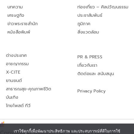
บทความ
ท่องเที่ยว – ศิลปวัฒนธรรม
เศรษฐกิจ
ประชาสัมพันธ์
ข่าวพระราชสำนัก
ภูมิภาค
หนังสือพิมพ์
สิ่งแวดล้อม
ต่างประเทศ
PR & PRESS
อาชญากรรม
เกี่ยวกับเรา
X-CITE
ติดต่อและ สนับสนุน
ยานยนต์
สาธารณสุข-คุณภาพชีวิต
Privacy Policy
บันเทิง
ไทยโพสต์ ทีวี
เราใช้คุกกี้เพื่อพัฒนาประสิทธิภาพ และประสบการณ์ที่ดีในการใช้
Copyright© thaipost.net, All rights reserved.,