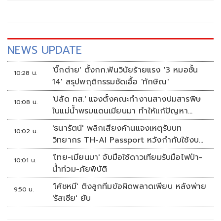
NEWS UPDATE
'บิ๊กต่าย' ตั้งกก.ฟันวินัยร้ายแรง '3 หมอชั้น
10:28 น.
14' สรุปพฤติกรรมชัดเอื้อ 'ทักษิณ'
'ปลัด ทส.' แจงตั้งคณะทำงานสางปมสารพิษ
10:08 น.
ในแม่น้ำพรมแดนเมียนมา ทำให้แก้ปัญหา
รวดเร็ว
'ธนารัตน์' พลิกเสียงค้านแจงเหตุรับบท
10:02 น.
วิทยากร TH-AI Passport หวังกำกับใช้งบ
เหมาะสม ชูจุดเด่นคนไทยได้ใช้ AI ระดับโปร
'ไทย-เมียนมา' จับมือใช้ดาวเทียมรับมือไฟป่า-
10:01 น.
ลดเหลื่อมล้ำทางเทคโนโลยี เซฟงบไป
น้ำท่วม-ภัยพิบัติ
กว่า900ล้าน เชื่อหากใช้เต็มที่เอกชนขาดทุน
'โค้ชหมี' ติงลูกทีมข้อผิดพลาดเพียบ หลังพ่าย
ย่อยยับ
9:50 น.
'รัสเซีย' ยับ