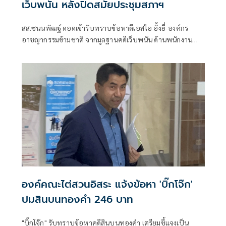
เว็บพนัน หลังปิดสมัยประชุมสภาฯ
สส.ชนนพัฒฐ์ ดอดเข้ารับทราบข้อหาดีเอสไอ อั้งยี่-องค์กร
อาชญากรรมข้ามชาติ จากมูลฐานคดีเว็บพนัน ด้านพนักงาน
สอบสวน ยืนยัน ภายหลังเจ้าตัวเข้ารับทราบข้อกล่าวหา ต้อง
สอบสวนปากคำเพิ่มเติมตามประเด็นทางคดี
องค์คณะไต่สวนอิสระ แจ้งข้อหา 'บิ๊กโจ๊ก'
ปมสินบนทองคำ 246 บาท
"บิ๊กโจ๊ก" รับทราบข้อหาคดีสินบนทองคำ เตรียมชี้แจงเป็น