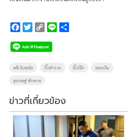
F
T
C
Li
S
ac
wi
o
n
h
e
tt
p
e
ar
b
er
y
e
o
Li
Tags
คดีเว็บพนัน
บิ๊กตำรวจ
บิ๊กโจ๊ก
ฟอกเงิน
o
n
สุรเชษฐ์ หักพาล
k
k
ข่าวที่เกี่ยวข้อง