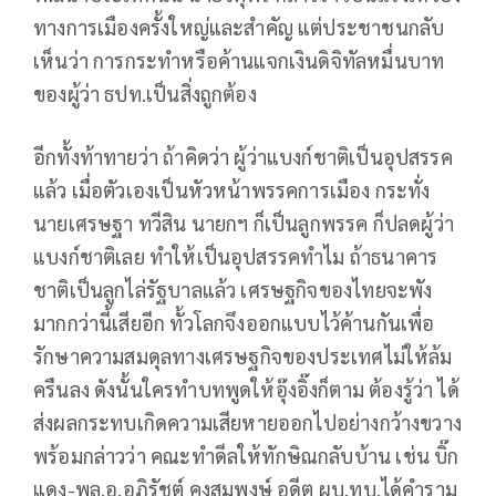
ทางการเมืองครั้งใหญ่และสำคัญ แต่ประชาชนกลับ
เห็นว่า การกระทำหรือค้านแจกเงินดิจิทัลหมื่นบาท
ของผู้ว่า ธปท.เป็นสิ่งถูกต้อง
อีกทั้งท้าทายว่า ถ้าคิดว่า ผู้ว่าแบงก์ชาติเป็นอุปสรรค
แล้ว เมื่อตัวเองเป็นหัวหน้าพรรคการเมือง กระทั่ง
นายเศรษฐา ทวีสิน นายกฯ ก็เป็นลูกพรรค ก็ปลดผู้ว่า
แบงก์ชาติเลย ทำให้เป็นอุปสรรคทำไม ถ้าธนาคาร
ชาติเป็นลูกไล่รัฐบาลแล้ว เศรษฐกิจของไทยจะพัง
มากกว่านี้เสียอีก ทั้วโลกจึงออกแบบไว้ค้านกันเพื่อ
รักษาความสมดุลทางเศรษฐกิจของประเทศไม่ให้ล้ม
ครืนลง ดังนั้นใครทำบทพูดให้อุ๊งอิ๊งก็ตาม ต้องรู้ว่า ได้
ส่งผลกระทบเกิดความเสียหายออกไปอย่างกว้างขวาง
พร้อมกล่าวว่า คณะทำดีลให้ทักษิณกลับบ้าน เช่น บิ๊ก
แดง-พล.อ.อภิรัชต์ คงสมพงษ์ อดีต ผบ.ทบ.ได้คำราม