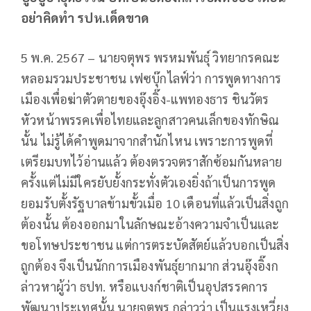
อย่าคิดทำ รปห.เด็ดขาด
5 พ.ค. 2567 – นายจตุพร พรหมพันธุ์ วิทยากรคณะ
หลอมรวมประชาชน เฟซบุ๊กไลฟ์ว่า การพูดทางการ
เมืองเพื่อฆ่าตัวตายของอุ๊งอิ๊ง-แพทองธาร ชินวัตร
หัวหน้าพรรคเพื่อไทยและลูกสาวคนเล็กของทักษิณ
นั้น ไม่รู้ได้คำพูดมาจากสำนักไหน เพราะการพูดที่
เตรียมบทไว้อ่านแล้ว ต้องตรวจตราสักซ้อมกันหลาย
ครั้งแต่ไม่มีใครยับยั้งกระทั่งตัวเองยิ่งถ้าเป็นการพูด
ยอมรับตั้งรัฐบาลข้ามขั้วเมื่อ 10 เดือนที่แล้วเป็นสิ่งถูก
ต้องนั้น ต้องออกมาในลักษณะอ้างความจำเป็นและ
ขอโทษประชาชน แต่การตระบัดสัตย์แล้วบอกเป็นสิ่ง
ถูกต้อง จึงเป็นนักการเมืองพันธุ์ยากมาก ส่วนอุ๊งอิ๊งก
ล่าวหาผู้ว่า ธปท. หรือแบงก์ชาติเป็นอุปสรรคการ
พัฒนาประเทศนั้น นายจตุพร กล่าวว่า เป็นแรงเหวี่ยง