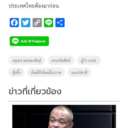
ประเทศไทยต้องมาก่อน
F
T
C
Li
S
ac
wi
o
n
h
e
tt
p
e
ar
b
er
y
e
o
Li
Tags
จตุพร พรหมพันธุ์
ตระบัดสัตย์
ผู้ว่า ธปท.
o
n
อุ๊งอิ๊ง
เงินดิจิทัลหมื่นบาท
แบงก์ชาติ
k
k
ข่าวที่เกี่ยวข้อง