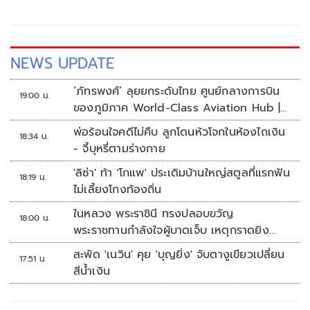
NEWS UPDATE
‘ภัทรพงศ์’ ลุยยกระดับไทย ศูนย์กลางการบิน
19:00 น.
ของภูมิภาค World-Class Aviation Hub |
ห้องข่าวไทยโพสต์สุดสัปดาห์
พ่อร้อนใจคดีไม่คืบ ลูกโดนหัวโจกในห้องไถเงิน
18:34 น.
- จี้บุหรี่ตามร่างกาย
'ลิซ่า' ท้า 'โกแพ' ประเดิมบ้านใหญ่สตูลที่แรกฟัน
18:19 น.
ไม่เลี้ยงโกงท้องถิ่น
ในหลวง พระราชินี ทรงปลอบขวัญ
18:00 น.
พระราชทานกำลังใจผู้บาดเจ็บ เหตุกราดยิง
รร.เทพศิรินทร์นนทบุรี
สะพัด 'เนวิน' คุย 'บุญยิ่ง' จับตางูเขียวเปลี่ยน
17:51 น.
สีน้ำเงิน