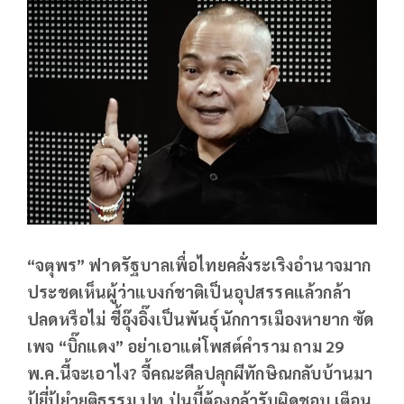
“จตุพร” ฟาดรัฐบาลเพื่อไทยคลั่งระเริงอำนาจมาก
ประชดเห็นผู้ว่าแบงก์ชาติเป็นอุปสรรคแล้วกล้า
ปลดหรือไม่ ชี้อุ๊งอิ๊งเป็นพันธุ์นักการเมืองหายาก ซัด
เพจ “บิ๊กแดง” อย่าเอาแต่โพสต์คำราม ถาม 29
พ.ค.นี้จะเอาไง? จี้คณะดีลปลุกผีทักษิณกลับบ้านมา
ปู้ยี่ปู้ยำยุติธรรม ปท.ป่นบี้ต้องกล้ารับผิดชอบ เตือน