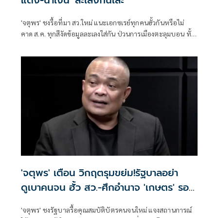
'จตุพร' ชงรื้อที่มา สว.ใหม่ แนะเอกซเรย์ทุกคนฮั้วกันหรือไม่
คาด ส.ค. ทุกสีงัดข้อมูลละเลงใส่กัน ป่วนการเมืองตะลุมบอน ทั้ง
ส้ม-แดง-น้ำเงินเละเทะ ไม่เหลือพื้นที่การเมืองดีให้ยืน
'จตุพร' เตือน วิกฤตรุมขย่ม!รัฐบาลอย่า
ดูเบาคนจน ฮั้ว สว.-ศึกอำนาจ 'เกษตร' รอ
ระเบิด
'จตุพร' ชงรัฐบาลรื้อคุณสมบัติบัตรคนจนใหม่ แจงสถานการณ์