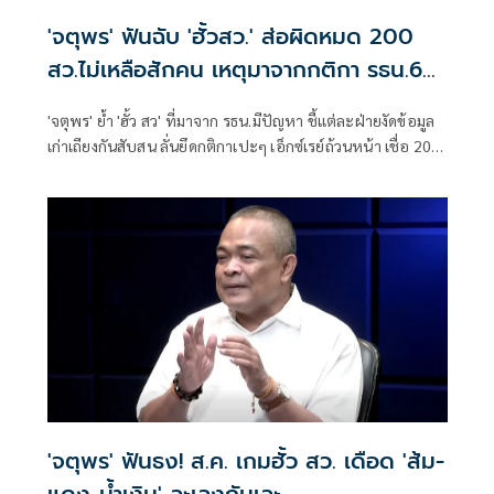
'จตุพร' ฟันฉับ 'ฮั้วสว.' ส่อผิดหมด 200
สว.ไม่เหลือสักคน เหตุมาจากกติกา รธน.60
เป็นปัญหา
'จตุพร' ย้ำ 'ฮั้ว สว' ที่มาจาก รธน.มีปัญหา ชี้แต่ละฝ่ายงัดข้อมูล
เก่าเถียงกันสับสน ลั่นยึดกติกาเปะๆ เอ็กซ์เรย์ถ้วนหน้า เชื่อ 200
สว.ไม่เหลือสักคน
'จตุพร' ฟันธง! ส.ค. เกมฮั้ว สว. เดือด 'ส้ม-
แดง-น้ำเงิน' ละเลงกันเละ