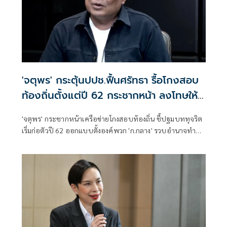
'จตุพร' กระตุ้นปปช.ฟื้นศรัทธา รื้อโกงสอบ
ท้องถิ่นตั้งแต่ปี 62 กระชากหน้า ลงโทษให้
เข็ดหลาบ
'จตุพร' กระชากหน้าเครือข่ายโกงสอบท้องถิ่น ชี้ปฐมบททุจริต
เริ่มก่อตัวปี 62 ออกแบบตั้งองค์พวก 'ก.กลาง' รวบอำนาจทำ
รมต.เป็นฝ่ายเสียงข้างน้อย กระตุ้น ปปช.รื้อตรวจสอบตั้งแต่ปี
62 จับกุมลงโทษให้เข็ดหลาบ