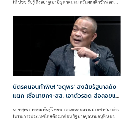
ให้ ปชช.รับรู้ ติงอย่าดูเบาปัญหาคนจน หวั่นผสมศึกซักฟอกเปิด
ประชุมสภาหน้า พร้อมกับดักขั้วอำนาจเก่า-ใหม่ใน ก.เกษตร
จ้องล้างบางกัน ชี้ล้วนวิกฤตใหญ่จ่อรุมขย่ม'อนุทิน'
บัตรคนจนทำพิษ! 'จตุพร' สงสัยรัฐบาลถัง
แตก เชื่อนายกฯ-สส. เอาตัวรอด ส่อลอยแพ
'เทคโนแครต'
นายจตุพร พรหมพันธุ์ วิทยากรคณะหลอมรวมประชาชน กล่าว
ในรายการประเทศไทยต้องมาก่อน รัฐบาลชุดนายอนุทิน ชาญ
วีรกูล นายกฯ อ