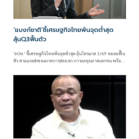
‘แบงก์ชาติ’ชี้เศรษฐกิจไทยพ้นจุดต่ำสุด
ลุ้นQ3ฟื้นตัว
‘ธปท.’ ชี้เศรษฐกิจไทยพ้นจุดต่ำสุด ลุ้นไตรมาส 3/69 ทยอยฟื้น
ตัว ตามแรงส่งของภาคการส่งออก-การลงทุนภาคเอกชน พร้อม
รับไทยยังอยู่ในบัญชี Monitoring List ของสหรัฐฯ แต่เข้าเกณฑ์
เพียง 1 ข้อ มีโอกาสหลุดในรอบถัดไป