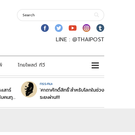
LINE : @THAIPOST
พ์
ไทยโพสต์ ทีวี
ทรรศนะ
ะเสาร์
'คาถาศักดิ์สิทธิ์'สำหรับโลกในช่วง
ับคนทุก
ระยะผ่าน!!!