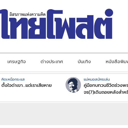
เศรษฐกิจ
ต่างประเทศ
บันเทิง
หนังสือพิม
คิดเหนือกระแส
แม่หมอสมัครเล่น
ตั้งใจด่าเขา...แต่เราเสียหาย
คู่มือทบทวนชีวิตช่วงพร
จร(7)เดินถอยหลังสำหร
ลัคนาราศีตอนที่2