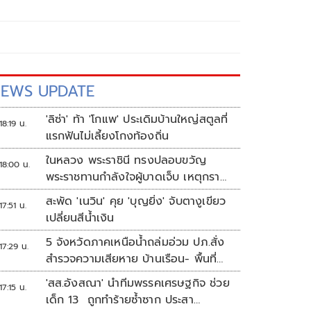
EWS UPDATE
'ลิซ่า' ท้า 'โกแพ' ประเดิมบ้านใหญ่สตูลที่
18:19 น.
แรกฟันไม่เลี้ยงโกงท้องถิ่น
ในหลวง พระราชินี ทรงปลอบขวัญ
18:00 น.
พระราชทานกำลังใจผู้บาดเจ็บ เหตุกราด
ยิง รร.เทพศิรินทร์นนทบุรี
สะพัด 'เนวิน' คุย 'บุญยิ่ง' จับตางูเขียว
17:51 น.
เปลี่ยนสีน้ำเงิน
5 จังหวัดภาคเหนือน้ำถล่มอ่วม ปภ.สั่ง
17:29 น.
สำรวจความเสียหาย บ้านเรือน- พื้นที่
เกษตร
'สส.อังสณา' นำทีมพรรคเศรษฐกิจ ช่วย
17:15 น.
เด็ก 13 ถูกทำร้ายซ้ำซาก ประสา