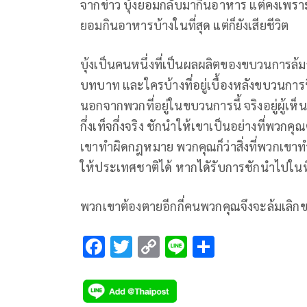
จากข่าว บุ้งยอมกลับมากินอาหาร แต่คงเพรา
ยอมกินอาหารบ้างในที่สุด แต่ก็ยังเสียชีวิต
บุ้งเป็นคนหนึ่งที่เป็นผลผลิตของขบวนการล้มล้า
บทบาท และใครบ้างที่อยู่เบื้องหลังขบวนการน
นอกจากพวกที่อยู่ในขบวนการนี้ จริงอยู่ผู้เห็
กึ่งเท็จกึ่งจริง ชักนำให้เขาเป็นอย่างที่พวก
เขาทำผิดกฎหมาย พวกคุณก็ว่าสิ่งที่พวกเขาทำ
ให้ประเทศชาติได้ หากไดัรับการชักนำไปในทิ
พวกเขาต้องตายอีกกี่คนพวกคุณจึงจะล้มเลิกขบ
F
T
C
Li
S
ac
wi
o
n
h
e
tt
p
e
ar