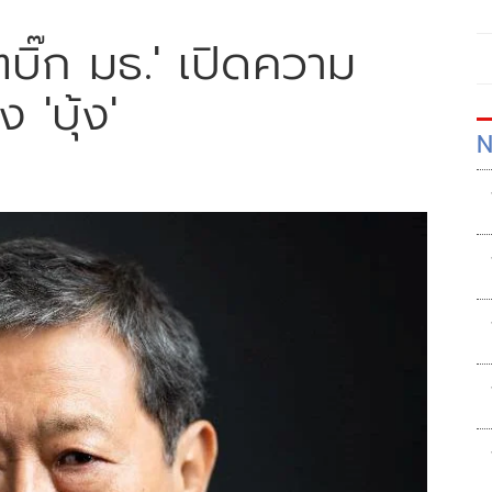
ตบิ๊ก มธ.' เปิดความ
 'บุ้ง'
N