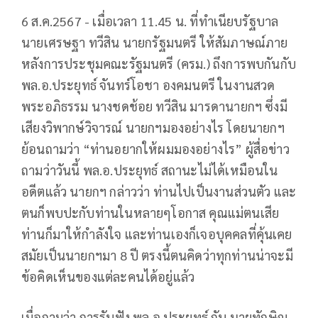
6 ส.ค.2567 - เมื่อเวลา 11.45 น. ที่ทำเนียบรัฐบาล
นายเศรษฐา ทวีสิน นายกรัฐมนตรี ให้สัมภาษณ์ภาย
หลังการประชุมคณะรัฐมนตรี (ครม.) ถึงการพบกันกับ
พล.อ.ประยุทธ์ จันทร์โอชา องคมนตรี ในงานสวด
พระอภิธรรม นางชดช้อย ทวีสิน มารดานายกฯ ซึ่งมี
เสียงวิพากษ์วิจารณ์ นายกฯมองอย่างไร โดยนายกฯ
ย้อนถามว่า “ท่านอยากให้ผมมองอย่างไร” ผู้สื่อข่าว
ถามว่าวันนี้ พล.อ.ประยุทธ์ สถานะไม่ได้เหมือนใน
อดีตแล้ว นายกฯ กล่าวว่า ท่านไปเป็นงานส่วนตัว และ
ตนก็พบปะกับท่านในหลายๆโอกาส คุณแม่ตนเสีย
ท่านก็มาให้กำลังใจ และท่านเองก็เจอบุคคลที่คุ้นเคย
สมัยเป็นนายกฯมา 8 ปี ตรงนี้ตนคิดว่าทุกท่านน่าจะมี
ข้อคิดเห็นของแต่ละคนได้อยู่แล้ว
เมื่อถามว่า การรับฟัง พล.อ.ประยุทธ์ กับ นายทักษิณ