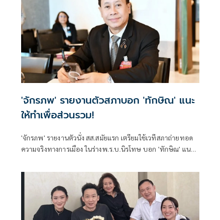
'จักรภพ' รายงานตัวสภาบอก 'ทักษิณ' แนะ
ให้ทำเพื่อส่วนรวม!
'จักรภพ' รายงานตัวนั่ง สส.สมัยแรก เตรียมใช้เวทีสภาถ่ายทอด
ความจริงทางการเมือง ในร่างพ.ร.บ.นิรโทษ บอก 'ทักษิณ' แนะ
ให้ทำเพื่อส่วนรวม เป็นสส.ต้องคิดถึงประวัติศาสตร์ อย่าคิดแต่
ความนิยมวันนี้พรุ่งนี้