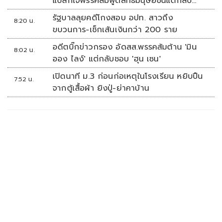
แปลกใจพรรคส้มพูดสิทธิมนุษยชนแต่กลับ
เงียบ
รัฐบาลลุยคดีโกงสอบ อปท. สาวถึง
8:20 น.
ขบวนการ-เช็กเส้นเงินกว่า 200 ราย
อดีตบิ๊กข่าวกรอง อัดสส.พรรคส้มต้าน 'มิน
8:02 น.
ออง ไลง์' แต่กลับชอบ 'ฮุน เซน'
เปิดนาที ม.3 ก่อนก่อเหตุในโรงเรียน หยิบปืน
7:52 น.
จากตู้เสื้อผ้า ยิงปู่-ย่าคาบ้าน