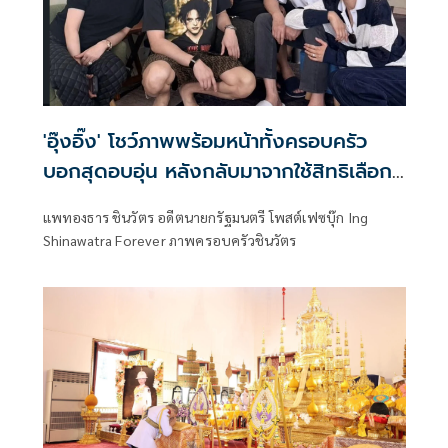
'อุ๊งอิ๊ง' โชว์ภาพพร้อมหน้าทั้งครอบครัว
บอกสุดอบอุ่น หลังกลับมาจากใช้สิทธิเลือก
ตั้งผู้ว่า กทม.
แพทองธาร ชินวัตร อดีตนายกรัฐมนตรี โพสต์เฟซบุ๊ก Ing
Shinawatra Forever ภาพครอบครัวชินวัตร