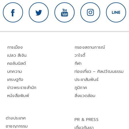
การเมือง
กรองสถานการณ์
เปลว สีเงิน
วาไรตี้
คอลัมนิสต์
กีฬา
บทความ
ท่องเที่ยว – ศิลปวัฒนธรรม
เศรษฐกิจ
ประชาสัมพันธ์
ข่าวพระราชสำนัก
ภูมิภาค
หนังสือพิมพ์
สิ่งแวดล้อม
ต่างประเทศ
PR & PRESS
อาชญากรรม
เกี่ยวกับเรา