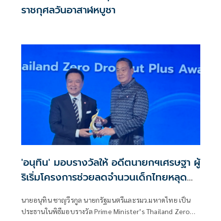
ราชกุศลวันอาสาฬหบูชา
'อนุทิน' มอบรางวัลให้ อดีตนายกฯเศรษฐา ผู้
ริเริ่มโครงการช่วยลดจำนวนเด็กไทยหลุด
ระบบการศึกษา
นายอนุทิน ชาญวีรกูล นายกรัฐมนตรีและรมว.มหาดไทย เป็น
ประธานในพิธีมอบรางวัล Prime Minister’s Thailand Zero