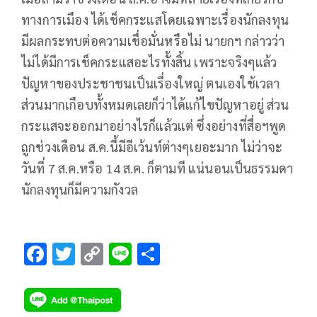
ทางการเมือง ได้เช็คกระแสโดยเฉพาะเรื่องนักลงทุน
มีผลกระทบต่อความเชื่อมั่นหรือไม่ นายกฯ กล่าวว่า
ไม่ได้มีการเช็คกระแสอะไรทั้งสิ้น เพราะจริงๆแล้ว
ปัญหาของประชาชนเป็นเรื่องใหญ่ ตนเองใช้เวลา
ส่วนมากเกือบทั้งหมดเลยก็ว่าได้แก้ไขปัญหาอยู่ ส่วน
กระแสจะออกมาอย่างไรก็แล้วแต่ ซึ่งอย่างที่สื่อฯพูด
ถูกช่วงเดือน ส.ค.นี้มีอีเว้นท์ต่างๆเยอะมาก ไม่ว่าจะ
วันที่ 7 ส.ค.หรือ 14 ส.ค. ก็ตามที แน่นอนเป็นธรรมดา
นักลงทุนก็มีความกังวล
F
T
C
Li
S
ac
wi
o
n
h
e
tt
p
e
ar