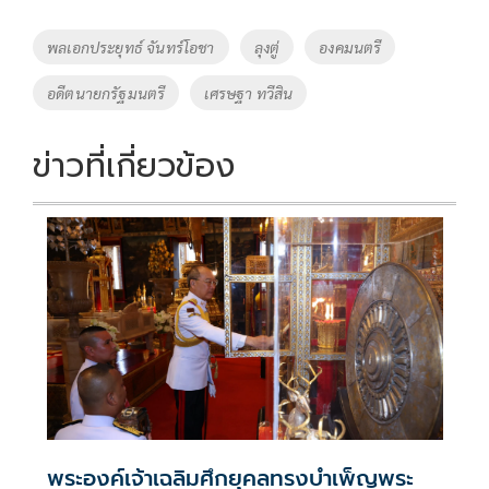
b
er
y
e
o
Li
Tags
พลเอกประยุทธ์ จันทร์โอชา
ลุงตู่
องคมนตรี
o
n
อดีตนายกรัฐมนตรี
เศรษฐา ทวีสิน
k
k
ข่าวที่เกี่ยวข้อง
พระองค์เจ้าเฉลิมศึกยุคลทรงบำเพ็ญพระ