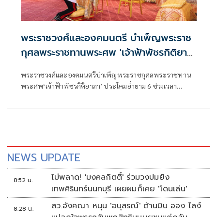
พระราชวงศ์และองคมนตรี บำเพ็ญพระราช
กุศลพระราชทานพระศพ 'เจ้าฟ้าพัชรกิติยา
ภา'
พระราชวงศ์และองคมนตรีบำเพ็ญพระราชกุศลพระราชทาน
พระศพ‘เจ้าฟ้าพัชรกิติยาภา’ ประโคมย่ำยาม 6 ช่วงเวลา
ประกอบพระอิสริยยศ
NEWS UPDATE
ไม่พลาด! 'มงคลกิตติ์' ร่วมวงปมยิง
8:52 น.
เทพศิรินทร์นนทบุรี เผยผมก็เคย 'โดนเล่น'
สว.อังคณา หนุน 'อนุสรณ์' ต้านมิน ออง ไลง์
8:28 น.