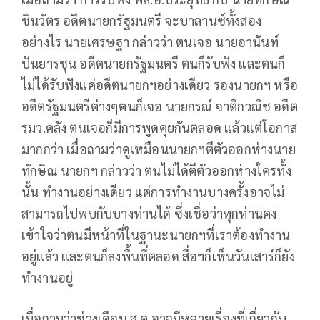
ชินวัตร อดีตนายกรัฐมนตรี จะบาลานซ์ทั้งสอง
อย่างไร นายเศรษฐา กล่าวว่า ตนเจอ นายอานันท์
ปันยารชุน อดีตนายกรัฐมนตรี ตนก็รับฟัง และตนก็
ไม่ได้รับฟังแค่อดีตนายกฯอย่างเดียว รองนายกฯ หรือ
อดีตรัฐมนตรีต่างๆตนก็เจอ นายกรณ์ จาติกวณิช อดีต
รมว.คลัง ตนเจอก็มีการพูดคุยกันตลอด แล้วแต่โอกาส
มากกว่า เมื่อถามว่าดูเหมือนนายกฯตีตัวออกห่างนาย
ทักษิณ นายกฯ กล่าวว่า ตนไม่ได้ตีตัวออกห่างใครทั้ง
นั้น ทำงานอย่างเดียว แต่การทำงานบางครั้งอาจไม่
สามารถไปพบกับบางท่านได้ ซึ่งเชื่อว่าทุกท่านคง
เข้าใจว่าตนมีหน้าที่ในฐานะนายกฯที่เราต้องทำงาน
อยู่แล้ว และตนก็ลงพื้นที่ตลอด สื่อฯก็เห็นวันเสาร์ก็ยัง
ทำงานอยู่
เมื่อถามว่าช่วงเดือน ส.ค.อาจมีหลายเรื่องที่เกี่ยวกับ