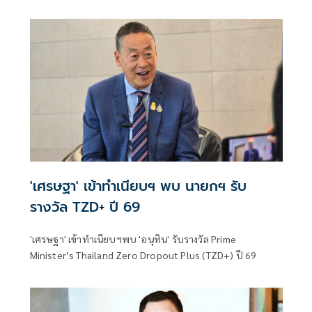
Dropout Plus Awards (TZD+) ประจำปี พ.ศ. 2569 โดยมี
นายเศรษฐา ทวีสิน อดีตนายกรัฐมนตรี เข้ารับรางวัลเกียรติยศ
เพื่อยกย่องเชิดชูเกียรติ ในฐานะผู้ริเริ่มผลักดันโครงการ
Thailand Zero Dropout ให้เป็นวาระแห่งชาติ คืนโอกาสและ
อนาคตให้เด็กและเยาวชนนอกระบบการศึกษาไทย
'เศรษฐา' เข้าทำเนียบฯ พบ นายกฯ รับ
รางวัล TZD+ ปี 69
'เศรษฐา' เข้าทำเนียบฯพบ 'อนุทิน' รับรางวัล Prime
Minister’s Thailand Zero Dropout Plus (TZD+) ปี 69