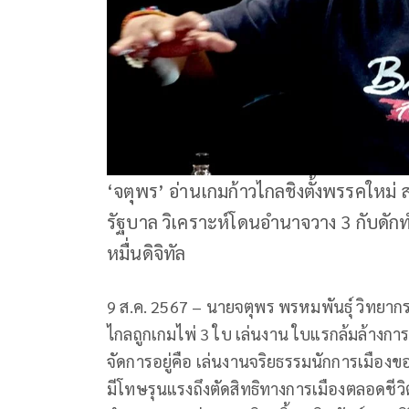
‘จตุพร’ อ่านเกมก้าวไกลชิงตั้งพรรคใหม่ ส
รัฐบาล วิเคราะห์โดนอำนาจวาง 3 กับดัก
หมื่นดิจิทัล
9 ส.ค. 2567 – นายจตุพร พรหมพันธุ์ วิทย
ไกลถูกเกมไพ่ 3 ใบ เล่นงาน ใบแรกล้มล้างกา
จัดการอยู่คือ เล่นงานจริยธรรมนักการเมืองข
มีโทษรุนแรงถึงตัดสิทธิทางการเมืองตลอดชี