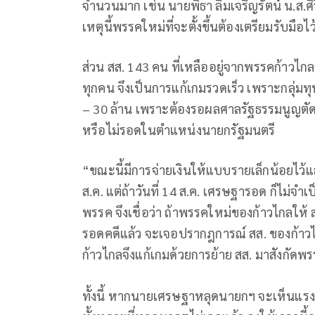
จำนวนมาก เช่น นายพิธา ลิ้มเจริญรัตน์ น.ส.ศ
เหตุนี้พรรคใหม่ที่จะตั้งขึ้นต้องเตรียมรับมือไว
ส่วน สส. 143 คน ที่เหลืออยู่จากพรรคก้าวไกล
ทุกคน จึงเป็นการแก้เกมรวดเร็ว เพราะกลุ่มทุ
– 30 ล้าน เพราะต้องรอผลศาลรัฐธรรมนูญตัดส
หรือไม่รอดในตำแหน่งนายกรัฐมนตรี
“ขณะนี้มีการจ่ายเงินให้แบบรายเล็กน้อยไว้แ
ส.ค. แต่ถ้าวันที่ 14 ส.ค. เศรษฐารอด ก็ไม่จำ
พรรค จึงเชื่อว่า ถ้าพรรคใหม่ของก้าวไกลให้ ส
รอดคดีแล้ว จะเจอปรากฎการณ์ สส. ของก้าวไ
ก้าวไกลจึงแก้เกมด้วยการย้าย สส. มาสังกัดพร
ทั้งนี้ หากนายเศรษฐาหลุดนายกฯ จะเห็นแรง