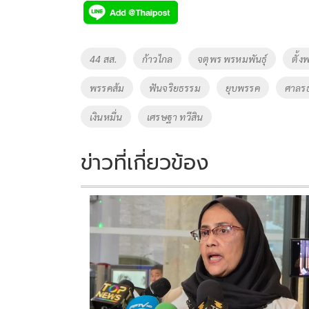
e
tt
p
e
ar
b
er
y
e
o
Li
Tags
44 สส.
ก้าวไกล
จตุพร พรหมพันธุ์
ตั้ง
o
n
พรรคส้ม
ฟันจริยธรรม
ยุบพรรค
ศาลร
k
k
เงินหมื่น
เศรษฐา ทวีสิน
ข่าวที่เกี่ยวข้อง