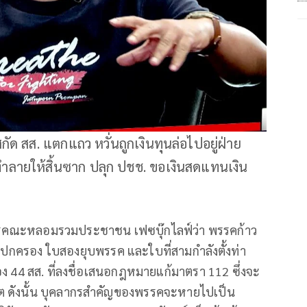
กัด สส. แตกแถว หวั่นถูกเงินทุนล่อไปอยู่ฝ่าย
ทำลายให้สิ้นซาก ปลุก ปชช. ขอเงินสดแทนเงิน
ากรคณะหลอมรวมประชาชน เฟซบุ๊กไลฟ์ว่า พรรคก้าว
รปกครอง ใบสองยุบพรรค และใบที่สามกำลังตั้งท่า
อง 44 สส. ที่ลงชื่อเสนอกฎหมายแก้มาตรา 112 ซึ่งจะ
วิต ดังนั้น บุคลากรสำคัญของพรรคจะหายไปเป็น