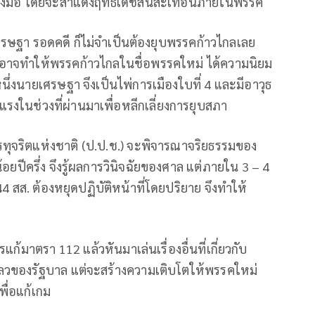
ี้ลงมือ โดยจะสำแดงฤทธิ์เดชสั่นสะเทือนภายในพรรค
ายเศรษฐา รอดคดี ก็ไม่จำเป็นต้องยุบพรรคก้าวไกลเลย
ยอาจทำให้พรรคก้าวไกลในชื่อพรรคใหม่ ได้ความนิยม
่งนายเศรษฐา จึงเป็นไพ่การเมืองใบที่ 4 และมีอาวุธ
รงในช่วงที่ผ่านมาเพื่อหลีกเลี่ยงการยุบสภา
จริตแห่งชาติ (ป.ป.ช.) จะพิจารณาจริยธรรมของ
ยปีครึ่ง จึงรู้ผลการวินิจฉัยของศาล แต่ภายใน 3 – 4
44 สส. ต้องหยุดปฏิบัติหน้าที่โดยปริยาย จึงทำให้
้มาตรา 112 แล้วหันมาเล่นเรื่องอื่นที่เกี่ยวกับ
หลวของรัฐบาล แต่จะสร้างความเติบโตให้พรรคใหม่
พื่อแก้เกม