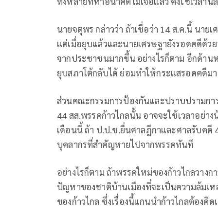
ทั้งหลายที่หาอนาคตไม่เจอแล้ว คงใช้เวลาน
นายจตุพร กล่าวว่า ถ้าเชื่อว่า 14 ส.ค.นี้ น
แต่เมื่อยุบแล้วและนายเศรษฐายังรอดคดีด้ว
จากประชาชนมากขึ้น อย่างไรก็ตาม อีกด้านหนึ
ยุบสภาโต้กลับได้ ย่อมทำให้กระแสรอดคดีมาแ
ส่วนคณะกรรมการป้องกันและปราบปรามการทุ
44 สส.พรรคก้าวไกลนั้น อาจจะใช้เวลาอย่างน้อ
เดือนนี้ ถ้า ป.ป.ช.ยื่นศาลฎีกาและศาลรับคดี 
บุคลากรที่สำคัญหายไปจากพรรคทันที
อย่างไรก็ตาม ถ้าพรรคใหม่ของก้าวไกลวางการแก
ปัญหาของชาติบ้านเมืองที่จะเป็นความล้มเ
ของก้าวไกล ซึ่งเรื่องนี้แกนนำก้าวไกลต้องคิดเ