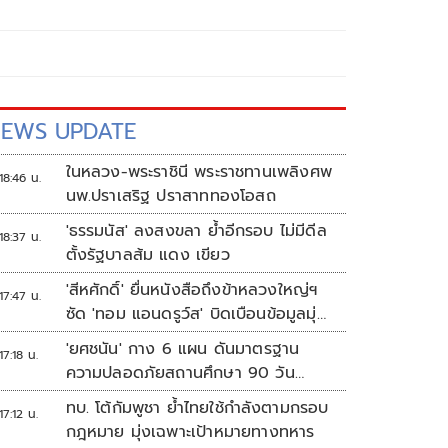
EWS UPDATE
ในหลวง-พระราชินี พระราชทานเพลิงศพ
18:46 น.
นพ.ปราเสริฐ ปราสาททองโอสถ
'ธรรมนัส' ลงสงขลา ย้ำอีกรอบ ไม่มีดีล
18:37 น.
ตั้งรัฐบาลส้ม แดง เขียว
'สีหศักดิ์' ยื่นหนังสือถึงข้าหลวงใหญ่ฯ
17:47 น.
ซัด 'ทอม แอนดรูว์ส' บิดเบือนข้อมูลมุ่ง
แสวงหาผลประโยชน์ทางการเมือง
'ยศชนัน' กาง 6 แผน ดันมาตรฐาน
17:18 น.
ความปลอดภัยสถานศึกษา 90 วัน
ป้องกันก่อเหตุรุนแรง
ทบ. โต้กัมพูชา ย้ำไทยใช้กำลังตามกรอบ
17:12 น.
กฎหมาย มุ่งเฉพาะเป้าหมายทางทหาร