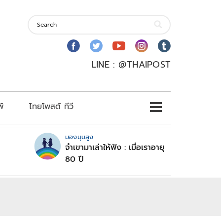
LINE : @THAIPOST
พ์
ไทยโพสต์ ทีวี
มองมุมสูง
จำเขามาเล่าให้ฟัง : เมื่อเราอายุ
80 ปี