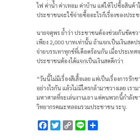
ไฟ ค่าน้ำ ค่าเทอม ค่าบ้าน แต่ให้ไปซื้อสินค
ประชาชนจะใช้จ่ายซื้ออะไรก็เรื่องของประช
นายจตุพร ย้ำว่า ประชาชนต้องช่วยกันขัดขวาง
เพียง 2,000 บาทเท่านั้น ถ้าแจกเป็นเงินสด
จ่ายบรรเทาทุกข์ที่เดือดร้อนกัน เมื่อประเทศจะ
ประชาชนต้องได้แจกเป็นเงินสดดีกว่า
“วันนี้ไม่มีเรื่องสีเสื้อเลย แต่เป็นเรื่องการ
อย่างไรกัน แล้วไม่มีใครกล้ามาขวางเลย เรา
มหาศาลที่จะเล่นงานเอา แต่คนพวกนี้กำลังข
วิทยากรคณะหลอมรวมประชาชน ระบุ.
F
T
C
Li
S
ac
wi
o
n
h