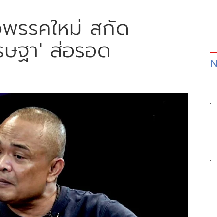
ัวพรรคใหม่ สกัด
ศรษฐา' ส่อรอด
N