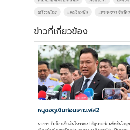
k
k
เสรีรวมไทย
แจกเงินหมื่น
แพทองธาร ชินวัตร
ข่าวที่เกี่ยวข้อง
หนูขอดูเงินก่อนเคาะเฟส2
นายกฯ รับต้องเช็กเงินในกระเป๋ารัฐบาลก่อนตัดสินใจลุย
“ไทยช่วยไทยพลัส เฟส 2” สวนคนวิจารณ์ปมเป็นภาระ