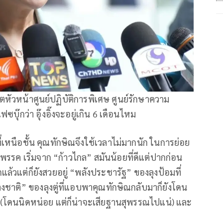
ีตหัวหน้าศูนย์ปฏิบัติการพิเศษ ศูนย์รักษาความ
ุ๊กว่า อุ๊งอิ๊งจะอยู่เกิน 6 เดือนไหม
งที่เหนือชั้น คุณทักษิณจึงใช้เวลาไม่มากนัก ในการย่อย
พรรค เริ่มจาก “ก้าวไกล” สมันน้อยที่ดีแต่ปากก่อน
้วแต่ก็ยังสวยอยู่ “พลังประชารัฐ” ของลุงป้อมที่
าติ” ของลุงตู่ที่แอบพาคุณทักษิณกลับมาก็ยังโดน
 (โดนนิดหน่อย แต่ก็น่าจะเสียฐานสุพรรณไปแน่) และ