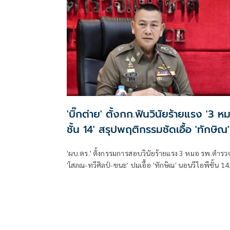
'บิ๊กต่าย' ตั้งกก.ฟันวินัยร้ายแรง '3 ห
ชั้น 14' สรุปพฤติกรรมชัดเอื้อ 'ทักษิณ'
'ผบ.ตร.' ตั้งกรรมการสอบวินัยร้ายแรง 3 หมอ รพ.ตำรว
'โสภณ-ทวีศิลป์-ชนะ' ปมเอื้อ 'ทักษิณ' นอนวีไอพีชั้น 14
มอบหมาย 'พล.ต.อ.อิทธิพล' นั่งประธาน เร่งสรุปโดยเร็ว