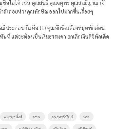
ิณซื้อไม่ได้ เช่น คุณสนธิ คุณจตุพร คุณสนธิญาณ เจ๊
กำลังถอยห่างคุณทักษิณออกไปมากขึ้นเรื่อยๆ
2 กรณีประกอบกัน คือ (1) คุณทักษิณต้องหยุดพักผ่อน
ันที แต่จะต้องเป็นเงินธรรมดา ยกเลิกเงินดิจิทัลเด็ด
นายกฯอิ๊งค์
ปชป.
ประชาธิปัตย์
พท.
ก ศรภ.
อยู่เกิน 6 เดือน
เพื่อไทย
เสรีพิศุทธ์