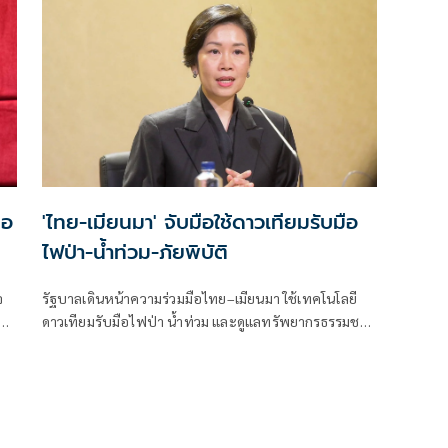
มอ
'ไทย-เมียนมา' จับมือใช้ดาวเทียมรับมือ
ไฟป่า-น้ำท่วม-ภัยพิบัติ
จ
รัฐบาลเดินหน้าความร่วมมือไทย–เมียนมา ใช้เทคโนโลยี
ดาวเทียมรับมือไฟป่า น้ำท่วม และดูแลทรัพยากรธรรมชาติ
ชายแดน ยกระดับการจัดการภัยพิบัติและสิ่งแวดล้อมร่วม
กัน