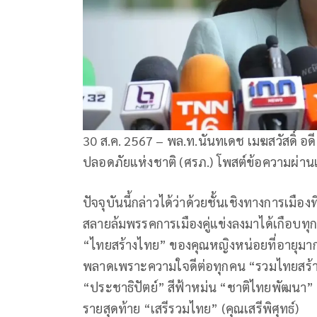
30 ส.ค. 2567 – พล.ท.นันทเดช เมฆสวัสดิ์ อด
ปลอดภัยแห่งชาติ (ศรภ.) โพสต์ข้อความผ่านเฟซบ
ปัจจุบันนี้กล่าวได้ว่าด้วยชั้นเชิงทางการเมือ
สลายล้มพรรคการเมืองคู่แข่งลงมาได้เกือบทุก
“ไทยสร้างไทย” ของคุณหญิงหน่อยที่อายุมากแล
พลาดเพราะความใจดีต่อทุกคน “รวมไทยสร้างช
“ประชาธิปัตย์” สีฟ้าหม่น “ชาติไทยพัฒนา”
รายสุดท้าย “เสรีรวมไทย” (คุณเสรีพิศุทธ์)