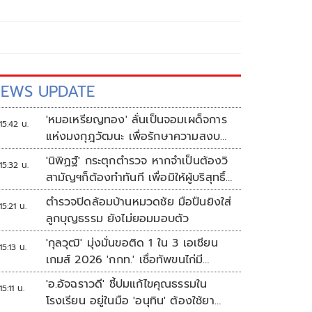
EWS UPDATE
'หมอเหรียญทอง' ลั่นเป็นจอมเผด็จการ
15:42 น.
แห่งมงกุฎวัฒนะ เพื่อรักษาความสงบ
ปลอดภัยภายในรพ.
'นิพิฏฐ์' กระตุกตำรวจ หากจำเป็นต้องวิ
15:32 น.
สามัญฯก็ต้องทำทันที เพื่อมิให้ผู้บริสุทธิ์
เสียชีวิตเพิ่ม
ตำรวจปิดล้อมบ้านหมวดชัย มือปืนยิงใส่
15:21 น.
ลูกบุญธรรม ยังไม่ยอมมอบตัว
'กุลวุฒิ' มุ่งมั่นขอติด 1 ใน 3 เอเชียน
15:13 น.
เกมส์ 2026 'กกท.' เชื่อทัพขนไก่มี
เหรียญแน่
'อ.อัจฉราวดี' ชี้ปมแก้ไขคุณธรรมใน
15:11 น.
โรงเรียน อยู่ในมือ 'อนุทิน' ต้องใช้ยา