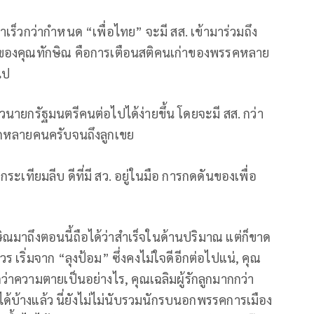
าเร็วกว่ากำหนด “เพื่อไทย” จะมี สส. เข้ามาร่วมถึง
หวของคุณทักษิณ คือการเตือนสติคนเก่าของพรรคหลาย
ไป
ยกรัฐมนตรีคนต่อไปได้ง่ายขึ้น โดยจะมี สส. กว่า
อีกหลายคนครับจนถึงลูกเขย
วกระเทียมลีบ ดีที่มี สว. อยู่ในมือ การกดดันของเพื่อ
มาถึงตอนนี้ถือได้ว่าสำเร็จในด้านปริมาณ แต่ก็ขาด
ร เริ่มจาก “ลุงป้อม” ซึ่งคงไม่ใจดีอีกต่อไปแน่, คุณ
จักว่าความตายเป็นอย่างไร, คุณเฉลิมผู้รักลูกมากกว่า
ได้บ้างแล้ว นี่ยังไม่ไม่นับรวมนักรบนอกพรรคการเมือง