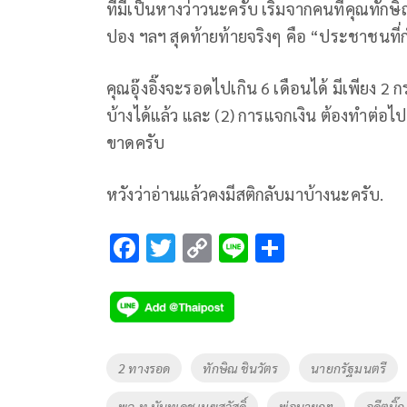
ที่มีเป็นหางว่าวนะครับ เริ่มจากคนที่คุณทักษ
ปอง ฯลฯ สุดท้ายท้ายจริงๆ คือ “ประชาชนที่
คุณอุ๊งอิ๊งจะรอดไปเกิน 6 เดือนได้ มีเพียง 
บ้างได้แล้ว และ (2) การแจกเงิน ต้องทำต่อไปท
ขาดครับ
หวังว่าอ่านแล้วคงมีสติกลับมาบ้างนะครับ.
F
T
C
Li
S
ac
wi
o
n
h
e
tt
p
e
ar
b
er
y
e
o
Li
Tags
2 ทางรอด
ทักษิณ ชินวัตร
นายกรัฐมนตรี
o
n
พล.ท.นันทเดช เมฆสวัสดิ์
พ่อนายกฯ
อดีตบิ๊