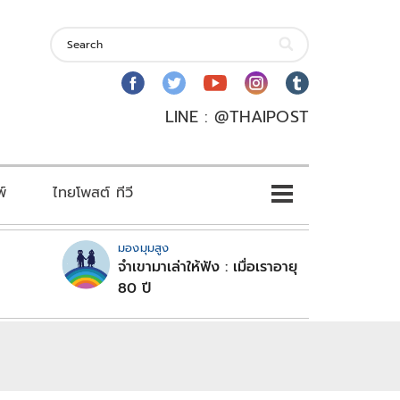
LINE : @THAIPOST
พ์
ไทยโพสต์ ทีวี
มองมุมสูง
จำเขามาเล่าให้ฟัง : เมื่อเราอายุ
80 ปี