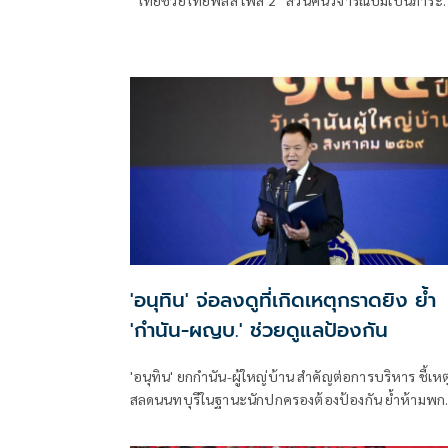
ประชาชน ชี้การค้า-จีดีพีพุ่งไม่พูดถึง “ศุภจี” รอถก “เอ
นิติ” ดันไทยเที่ยวไทยพลัสหรือไม่
'อนุทิน' จ่อลงดูที่เกิดเหตุกราดยิง ย้ำ
'กำนัน-ผญบ.' ช่วยดูแลป้องกัน
'อนุทิน' ยกกำนัน-ผู้ใหญ่บ้าน สำคัญต่อการบริหาร ชี้เหต
สลดนนทบุรีในฐานะนักปกครองต้องป้องกัน ย้ำห้ามพก
ล้อมคอกแล้วแต่ยังเล็ดลอดได้ ขอร่วมมือดูแลพื้นที่เข้ม
เตรียมรุดลงดูที่เกิดเหตุ