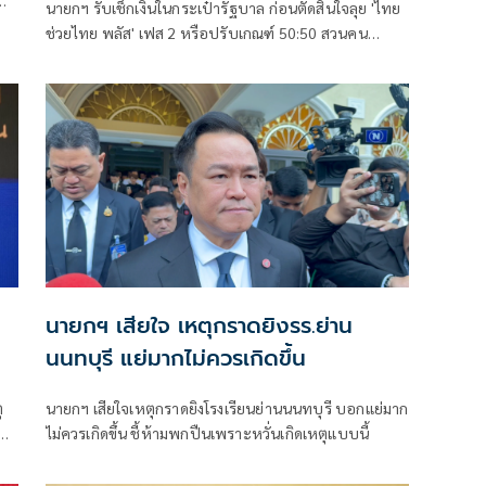
นายกฯ รับเช็กเงินในกระเป๋ารัฐบาล ก่อนตัดสินใจลุย 'ไทย
ก
ช่วยไทย พลัส' เฟส 2 หรือปรับเกณฑ์ 50:50 สวนคน
วิจารณ์ปมเป็นภาระประชาชน ชี้การค้า-จีดีพี พุ่งไม่พูดถึง
ยันสถานะคลังยังแข็งแรง
นายกฯ เสียใจ เหตุกราดยิงรร.ย่าน
นนทบุรี แย่มากไม่ควรเกิดขึ้น
ุ
นายกฯ เสียใจเหตุกราดยิงโรงเรียนย่านนนทบุรี บอกแย่มาก
ปืน
ไม่ควรเกิดขึ้น ชี้ห้ามพกปืนเพราะหวั่นเกิดเหตุแบบนี้