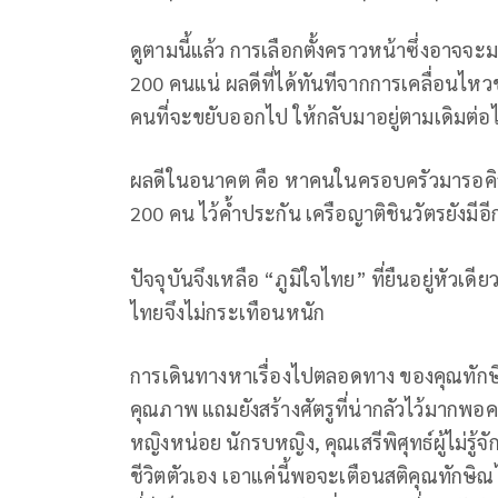
ดูตามนี้แล้ว การเลือกตั้งคราวหน้าซึ่งอาจจะม
200 คนแน่ ผลดีที่ได้ทันทีจากการเคลื่อนไ
คนที่จะขยับออกไป ให้กลับมาอยู่ตามเดิมต่อ
ผลดีในอนาคต คือ หาคนในครอบครัวมารอคิวนา
200 คน ไว้ค้ำประกัน เครือญาติชินวัตรยังมี
ปัจจุบันจึงเหลือ “ภูมิใจไทย” ที่ยืนอยู่หัวเดีย
ไทยจึงไม่กระเทือนหนัก
การเดินทางหาเรื่องไปตลอดทาง ของคุณทักษิณ
คุณภาพ แถมยังสร้างศัตรูที่น่ากลัวไว้มากพอคว
หญิงหน่อย นักรบหญิง, คุณเสรีพิศุทธ์ผู้ไม่รู้
ชีวิตตัวเอง เอาแค่นี้พอจะเตือนสติคุณทักษิณ