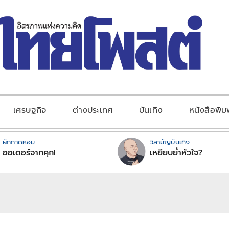
เศรษฐกิจ
ต่างประเทศ
บันเทิง
หนังสือพิม
ผักกาดหอม
วิสามัญบันเทิง
ออเดอร์จากคุก!
เหยียบย่ำหัวใจ?