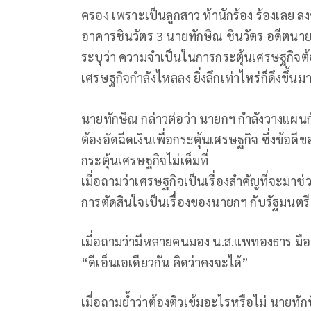
ครอง เพราะเป็นลูกสาว ท้านักร้อง ร้องเลย ลงข่า
อาคารชินวัตร 3 นายทักษิณ ชินวัตร อดีตนาย
ระบุว่า ความจำเป็นในการกระตุ้นเศรษฐกิจต้
เศรษฐกิจกำลังไหลลง ยิ่งลึกเท่าไหร่ก็ดึงขึ้นม
นายทักษิณ กล่าวต่อว่า นายกฯ กำลังวางแผนก
ต้องอัดฉีดเงินเพื่อกระตุ้นเศรษฐกิจ ซึ่งข้อดีข
กระตุ้นเศรษฐกิจไม่เด็มที่
เมื่อถามว่าเศรษฐกิจเป็นเรื่องสำคัญที่จะมาช
การตัดสินใจเป็นเรื่องของนายกฯ กับรัฐมนตร
เมื่อถามว่ามีหลายคนมอง น.ส.แพทองธาร มือยั
“ดีเอ็นเอเดียวกัน คิดว่าคงจะได้”
เมื่อถามย้ำว่าต้องติวเข้มอะไรหรือไม่ นายทัก