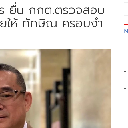
กร ยื่น กกต.ตรวจสอบ
่อยให้ ทักษิณ ครอบงำ
N