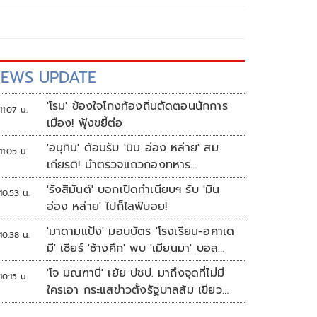
EWS UPDATE
'โรม' ข้องใจโกงท้องถิ่นตัดตอนนักการ
11:07 น.
เมือง! ฟุ้งขยี้ต่อ
'อนุทิน' ต้อนรับ 'มิน อ่อง หล่าย' สม
11:05 น.
เกียรติ! นำตรวจแถวกองทหาร
เกียรติยศ
'รังสิมันต์' บอกเปิดทำเนียบฯ รับ 'มิน
10:53 น.
อ่อง หล่าย' ไปก็ไลฟ์บอย!
'มาดามแป้ง' มอบบัตร 'โรงเรียน-อคาเด
10:38 น.
มี' เชียร์ 'ช้างศึก' พบ 'เมียนมา' บอล
อาเซียน
'โจ มณฑานี' เย้ย ปชป. มาถึงจุดที่ไม่มี
10:15 น.
ใครเอา กระแสข่าวตั้งรัฐบาลส้ม เขียว
แดง ก็ยังไม่มีฟ้าเลย