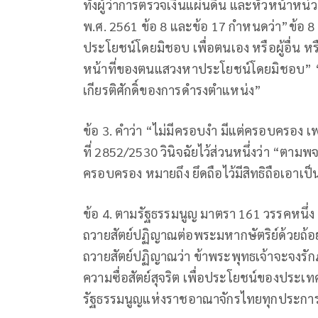
ทั้งผู้ว่าการตรวจเงินแผ่นดิน และหัวหน้าห
พ.ศ. 2561 ข้อ 8 และข้อ 17 กำหนดว่า”ข้อ 8 ต้
ประโยชน์โดยมิชอบ เพื่อตนเอง หรือผู้อื่น หรื
หน้าที่ของตนแสวงหาประโยชน์โดยมิชอบ” “ข้อ
เกียรติศักดิ์ของการดำรงตำแหน่ง”
ข้อ 3. คำว่า “ไม่มีครอบงำ มีแต่ครอบครอง
ที่ 2852/2530 วินิจฉัยไว้ส่วนหนึ่งว่า “ต
ครอบครอง หมายถึง ยึดถือไว้มีสิทธิถือเอาเป
ข้อ 4. ตามรัฐธรรมนูญ มาตรา 161 วรรคหนึ่ง บ
ถวายสัตย์ปฏิญาณต่อพระมหากษัตริย์ด้วยถ้อยค
ถวายสัตย์ปฏิญาณว่า ข้าพระพุทธเจ้าจะจงรักภ
ความซื่อสัตย์สุจริต เพื่อประโยชน์ของประเ
รัฐธรรมนูญแห่งราชอาณาจักรไทยทุกประกา