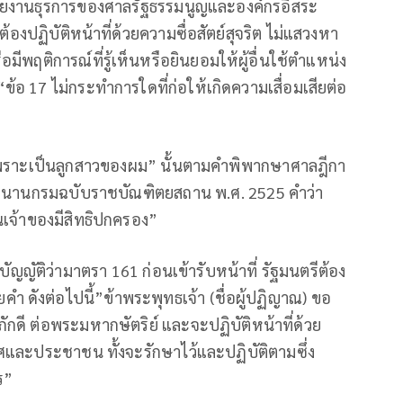
น่วยงานธุรการของศาลรัฐธรรมนูญและองค์กรอิสระ
องปฏิบัติหน้าที่ด้วยความซื่อสัตย์สุจริต ไม่แสวงหา
อมีพฤติการณ์ที่รู้เห็นหรือยินยอมให้ผู้อื่นใช้ตำแหน่ง
 17 ไม่กระทำการใดที่ก่อให้เกิดความเสื่อมเสียต่อ
 เพราะเป็นลูกสาวของผม” นั้นตามคำพิพากษาศาลฎีกา
ามพจนานกรมฉบับราชบัณฑิตยสถาน พ.ศ. 2525 คำว่า
็นเจ้าของมีสิทธิปกครอง”
ัญญัติว่ามาตรา 161 ก่อนเข้ารับหน้าที่ รัฐมนตรีต้อง
ำ ดังต่อไปนี้”ข้าพระพุทธเจ้า (ชื่อผู้ปฏิญาณ) ขอ
ักดี ต่อพระมหากษัตริย์ และจะปฏิบัติหน้าที่ด้วย
ทศและประชาชน ทั้งจะรักษาไว้และปฏิบัติตามซึ่ง
ร”