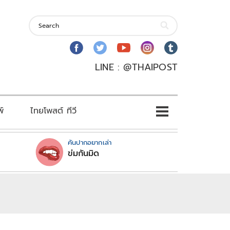
LINE : @THAIPOST
พ์
ไทยโพสต์ ทีวี
คันปากอยากเล่า
ข่มกันมิด