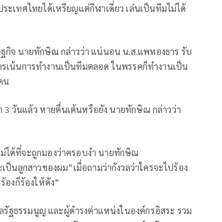
กประเทศไทยได้เหรียญแต่กีฬาเดี่ยว เล่นเป็นทีมไม่ได้
ษฐกิจ นายทักษิณ กล่าวว่า แน่นอน น.ส.แพทองธาร รับ
งธารเน้นการทำงานเป็นทีมตลอด ในพรรคก็ทำงานเป็น
คน
 3 วันแล้ว หายตื่นเต้นหรือยัง นายทักษิณ กล่าวว่า
ม่ได้ที่จะถูกมองว่าครอบงำ นายทักษิณ
ะเป็นลูกสาวของผม”เมื่อถามว่ากังวลว่าใครจะไปร้อง
้องก็ร้องให้ดัง”
รัฐธรรมนูญ และผู้ดำรงต่าแหน่งในองค์กรอิสระ รวม