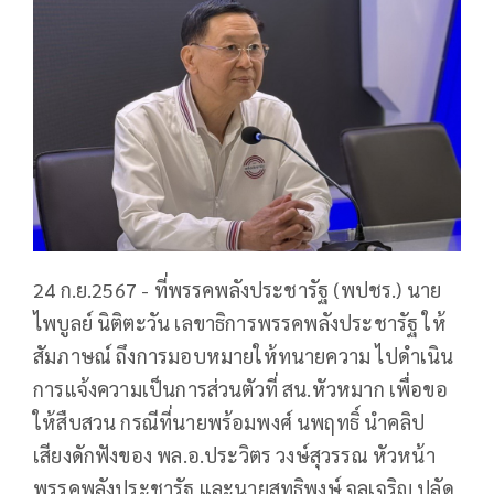
24 ก.ย.2567 - ที่พรรคพลังประชารัฐ (พปชร.) นาย
ไพบูลย์ นิติตะวัน เลขาธิการพรรคพลังประชารัฐ ให้
สัมภาษณ์ ถึงการมอบหมายให้ทนายความ ไปดำเนิน
การแจ้งความเป็นการส่วนตัวที่ สน.หัวหมาก เพื่อขอ
ให้สืบสวน กรณีที่นายพร้อมพงศ์ นพฤทธิ์ นำคลิป
เสียงดักฟังของ พล.อ.ประวิตร วงษ์สุวรรณ หัวหน้า
พรรคพลังประชารัฐ และนายสุทธิพงษ์ จุลเจริญ ปลัด