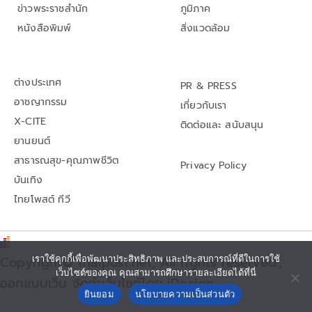
ข่าวพระราชสำนัก
ภูมิภาค
หนังสือพิมพ์
สิ่งแวดล้อม
ต่างประเทศ
PR & PRESS
อาชญากรรม
เกี่ยวกับเรา
X-CITE
ติดต่อและ สนับสนุน
ยานยนต์
สาธารณสุข-คุณภาพชีวิต
Privacy Policy
บันเทิง
ไทยโพสต์ ทีวี
Copyright© thaipost.net, All rights reserved.,
เราใช้คุกกี้เพื่อพัฒนาประสิทธิภาพ และประสบการณ์ที่ดีในการใช้
เว็บไซต์ของคุณ คุณสามารถศึกษารายละเอียดได้ที่นี่
ออกแบบเว็บ จัดทำเว็บไซต์โดย iDesign
ยินยอม
นโยบายความเป็นส่วนตัว