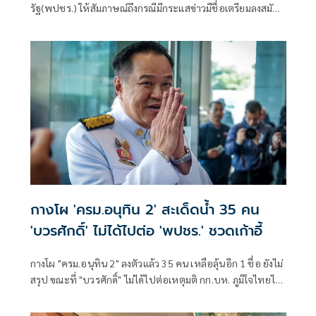
รัฐ(พปชร.) ให้สัมภาษณ์ถึงกรณีมีกระแสข่าวมีชื่อเตรียมลงสมัคร
ผู้ว่าฯกทม.ว่า โดยส่วนตัวยอมรับมีความสนใจลงสมัครรับเลือก
ตั้งผู้ว่าฯกทม.จริง
กางโผ 'ครม.อนุทิน 2' สะเด็ดน้ำ 35 คน
'บวรศักดิ์' ไม่ได้ไปต่อ 'พปชร.' ชวดเก้าอี้
กางโผ "ครม.อนุทิน 2" ลงตัวแล้ว 35 คน เหลือลุ้นอีก 1 ชื่อ ยังไม่
สรุป ขณะที่ "บวรศักดิ์" ไม่ได้ไปต่อเหตุมติ กก.บห. ภูมิใจไทยไม่
ได้เสนอชื่อ