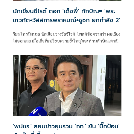
นักเขียนซีไรต์ ตอก 'เด็จพี่' ทักษิณ= 'พระ
เทวทัต+วัสสการพราหมณ์+ชูชก ยกกำลัง 2'
วิมล ไทรนิ่มนวล นักเขียนวางวัลซีไรต์ โพสต์ข้อความว่า ผมเถียง
ไม่ออกเลย เมื่อเด็จพี่เปรียบความยิ่งใหญ่ของท่านทักษิณเท่ากับ
เนลสัน แมนเดล่า
'พปชร.' สยบข่าวยุบรวม 'ภท.' ยัน 'บิ๊กป้อม'