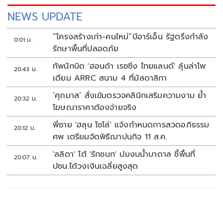
NEWS UPDATE
“โครงสร้างเก่า-คนใหม่”บีอาร์เอ็น รัฐตรึงกำลัง
0:01 น.
รักษาพื้นที่ปลอดภัย
ทัพนักบิด 'ฮอนด้า เรซซิ่ง ไทยแลนด์' ลุ้นล่าโพ
20:43 น.
เดียม ARRC สนาม 4 ที่มัลดาลิกา
‘ศุภมาส’ สั่งเข้มตรวจคลินิกเสริมความงาม ย้ำ
20:32 น.
โฆษณาราคาต้องจ่ายจริง
พี่ชาย 'ฮลุน โซโล่' แจ้งกำหนดการสวดอภิธรรม
20:12 น.
ศพ เตรียมจัดพิธีฌาปนกิจ 11 ส.ค.
'ลลิดา' โต้ 'รักชนก' ปมงบน้ำบาดาล ชี้พื้นที่
20:07 น.
ปชน.ได้วงเงินเฉลี่ยสูงสุด