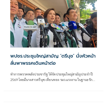
พปชร.ประชุมใหญ่สามัญ ‘ตรีนุช’ นั่งหัวหน้า
ลั่นพาพรรคเดินหน้าต่อ
ทำการพรรคพลังประชารัฐ ได้จัดประชุมใหญ่สามัญประจำปี
2569 โดยมีนางสาวตรีนุช เทียนทอง รมว.แรงงาน ในฐานะรักษา
การหัวหน้าพรรคพลังประชารัฐ (พปชร.) เป็นประธานการ
ประชุม พร้อมด้วยคณะกรรมการบริหาร (กก.บห.) ชุดรักษาการ
และสมาชิกพรรค