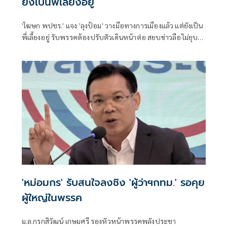
ยังเป็นพี่เลี้ยงอยู่
'โฆษก พปชร.' แจง 'ลุงป้อม' วางมือทางการเมืองแล้ว แต่ยังเป็น
พี่เลี้ยงอยู่ รับพรรคต้องปรับตัวเดินหน้าต่อ สยบข่าวลือไม่ยุบ
รวม 'ภท.'
'หม่อมกร' รับสนใจลงชิง 'ผู้ว่าฯกทม.' รอคุย
ผู้ใหญ่ในพรรค
ม.ล.กรกสิวัฒน์ เกษมศรี รองหัวหน้าพรรคพลังประชา