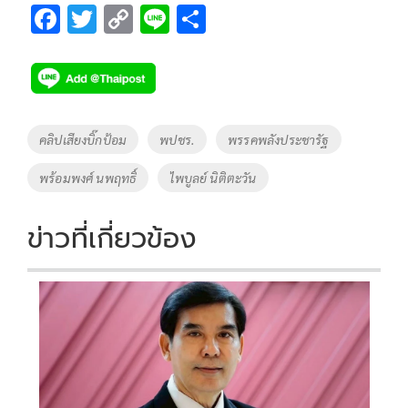
F
T
C
Li
S
ac
wi
o
n
h
e
tt
p
e
ar
b
er
y
e
o
Li
Tags
คลิปเสียงบิ๊กป้อม
พปชร.
พรรคพลังประชารัฐ
o
n
พร้อมพงศ์ นพฤทธิ์
ไพบูลย์ นิติตะวัน
k
k
ข่าวที่เกี่ยวข้อง