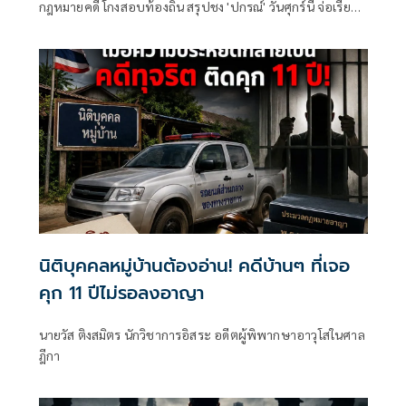
กฎหมายคดี โกงสอบท้องถิ่น สรุปชง 'ปกรณ์' วันศุกร์นี้ จ่อเรียกผู้
เกี่ยวข้องอีก 11 คน เข้ารับทราบข้อกล่าวหา
นิติบุคคลหมู่บ้านต้องอ่าน! คดีบ้านๆ ที่เจอ
คุก 11 ปีไม่รอลงอาญา
นายวัส ติงสมิตร นักวิชาการอิสระ อดีตผู้พิพากษาอาวุโสในศาล
ฎีกา