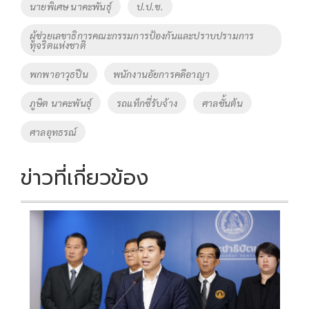
นายพิเศษ นาคะพันธุ์
ป.ป.ช.
k
k
ผู้ช่วยเลขาธิการคณะกรรมการป้องกันและปราบปรามการ
ทุจริตแห่งชาติ
พกพาอาวุธปืน
พนักงานอัยการคดีอาญา
ภูษิต นาคะพันธุ์
รถแท็กซี่รับจ้าง
ศาลชั้นต้น
ศาลอุทธรณ์
ข่าวที่เกี่ยวข้อง