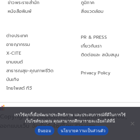
ข่าวพระราชสำนัก
ภูมิภาค
หนังสือพิมพ์
สิ่งแวดล้อม
ต่างประเทศ
PR & PRESS
อาชญากรรม
เกี่ยวกับเรา
X-CITE
ติดต่อและ สนับสนุน
ยานยนต์
สาธารณสุข-คุณภาพชีวิต
Privacy Policy
บันเทิง
ไทยโพสต์ ทีวี
Copyright© thaipost.net, All rights reserved.,
เราใช้คุกกี้เพื่อพัฒนาประสิทธิภาพ และประสบการณ์ที่ดีในการใช้
เว็บไซต์ของคุณ คุณสามารถศึกษารายละเอียดได้ที่นี่
ออกแบบเว็บ จัดทำเว็บไซต์โดย iDesign
ยินยอม
นโยบายความเป็นส่วนตัว