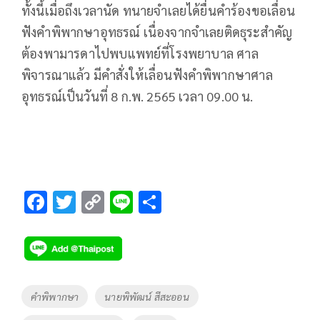
ทั้งนี้เมื่อถึงเวลานัด ทนายจำเลยได้ยื่นคำร้องขอเลื่อน
ฟังคำพิพากษาอุทธรณ์ เนื่องจากจำเลยติดธุระสำคัญ
ต้องพามารดาไปพบแพทย์ที่โรงพยาบาล ศาล
พิจารณาแล้ว มีคำสั่งให้เลื่อนฟังคำพิพากษาศาล
อุทธรณ์เป็นวันที่ 8 ก.พ. 2565 เวลา 09.00 น.
F
T
C
Li
S
ac
wi
o
n
h
e
tt
p
e
ar
b
er
y
e
o
Li
Tags
คำพิพากษา
นายพิพัฒน์ สีสะออน
o
n