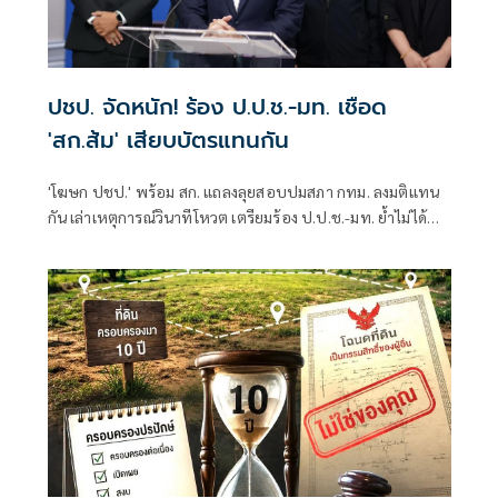
ปชป. จัดหนัก! ร้อง ป.ป.ช.-มท. เชือด
'สก.ส้ม' เสียบบัตรแทนกัน
'โฆษก ปชป.' พร้อม สก. แถลงลุยสอบปมสภา กทม. ลงมติแทน
กัน เล่าเหตุการณ์วินาทีโหวต เตรียมร้อง ป.ป.ช.-มท. ย้ำไม่ได้
กลั่นแกล้งทางการเมือง แต่ต้องร่วมสร้างความโปร่งใส