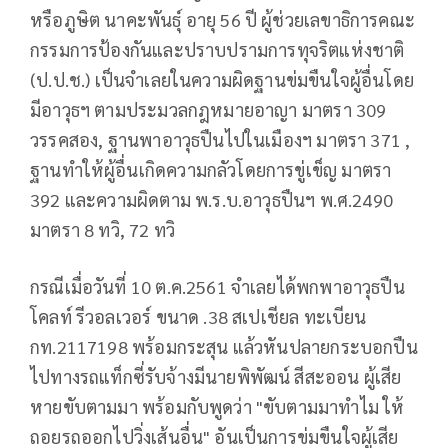
หรือภูษิต นาคะพันธุ์ อายุ 56 ปี ผู้ช่วยเลขาธิการคณะ
กรรมการป้องกันและปราบปรามการทุจริตแห่งชาติ
(ป.ป.ช.) เป็นจำเลยในความผิดฐานข่มขืนใจผู้อื่นโดย
มีอาวุธฯ ตามประมวลกฎหมายอาญา มาตรา 309
วรรคสอง, ฐานพาอาวุธปืนไปในเมืองฯ มาตรา 371 ,
ฐานทำให้ผู้อื่นเกิดความกลัวโดยการขู่เข็ญ มาตรา
392 และความผิดตาม พ.ร.บ.อาวุธปืนฯ พ.ศ.2490
มาตรา 8 ทวิ, 72 ทวิ
กรณีเมื่อวันที่ 10 ต.ค.2561 จำเลยได้พกพาอาวุธปืน
โคลท์ รีวอลเวอร์ ขนาด .38 สเปเชียล ทะเบียน
กท.2117198 พร้อมกระสุน แล้วหันปลายกระบอกปืน
ไปทางรถแท็กซี่รับจ้างมีนายพิพัฒน์ สีสะออน ผู้เสีย
หายขับตามมา พร้อมกับพูดว่า "ขับตามมาทำไม ให้
ถอยรถออกไปวิ่งเส้นอื่น" อันเป็นการข่มขืนใจผู้เสีย