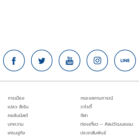
การเมือง
กรองสถานการณ์
เปลว สีเงิน
วาไรตี้
คอลัมนิสต์
กีฬา
บทความ
ท่องเที่ยว – ศิลปวัฒนธรรม
เศรษฐกิจ
ประชาสัมพันธ์