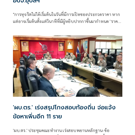
อบจ.อุบลฯ
"การทุจริตไม่ได้เริ่มต้นในวันที่มีการเปิดซองประกวดราคา หาก
แต่อาจเริ่มต้นตั้งแต่วินาทีที่มีผู้หยิบปากกาขึ้นมากำหนด 'ราคา
กลาง' ของโครงการ"
'ผบ.ตร.' เร่งสรุปโกงสอบท้องถิ่น จ่อแจ้ง
ข้อหาเพิ่มอีก 11 ราย
'ผบ.ตร.' ประชุมคณะทำงาน เร่งสอบพยานหลักฐาน-ข้อ