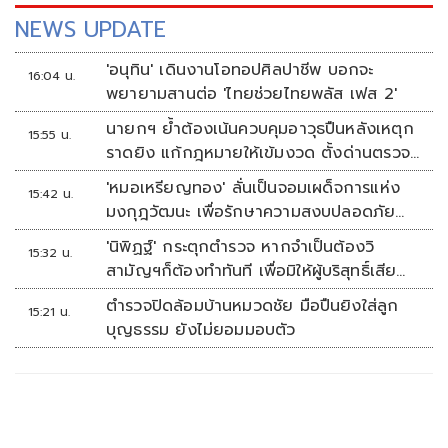
NEWS UPDATE
'อนุทิน' เดินงานโอทอปศิลปาชีพ บอกจะ
16:04 น.
พยายามสานต่อ 'ไทยช่วยไทยพลัส เฟส 2'
นายกฯ ย้ำต้องเน้นควบคุมอาวุธปืนหลังเหตุก
15:55 น.
ราดยิง แก้กฎหมายให้เข้มงวด ตั้งด่านตรวจ
เพิ่ม
'หมอเหรียญทอง' ลั่นเป็นจอมเผด็จการแห่ง
15:42 น.
มงกุฎวัฒนะ เพื่อรักษาความสงบปลอดภัย
ภายในรพ.
'นิพิฏฐ์' กระตุกตำรวจ หากจำเป็นต้องวิ
15:32 น.
สามัญฯก็ต้องทำทันที เพื่อมิให้ผู้บริสุทธิ์เสีย
ชีวิตเพิ่ม
ตำรวจปิดล้อมบ้านหมวดชัย มือปืนยิงใส่ลูก
15:21 น.
บุญธรรม ยังไม่ยอมมอบตัว