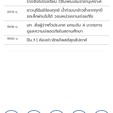
ราดยิงในโรงเรียน ไว้ในพระบรมราชานุเคราะห์
ชาวบุรีรัมย์ร้องทุกข์ น้ำท่วมนาข้าวซ้ำซากทุกปี
20:13 น.
รถเล็กผ่านไม่ได้ วอนหน่วยงานเร่งแก้ไข
มท. สั่งผู้ว่าฯทั่วประเทศ ยกระดับ 4 มาตรการ
19:06 น.
ดูแลความปลอดภัยในสถานศึกษา
19:00 น.
ปืน..!! | ห้องข่าวไทยโพสต์สุดสัปดาห์