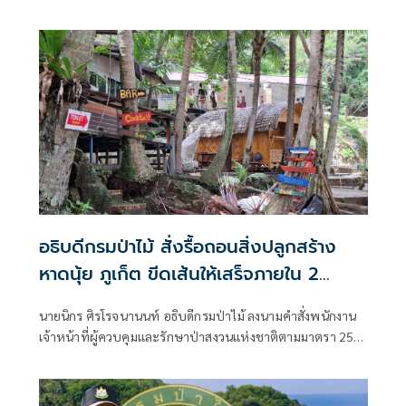
นนท์ อธิบดีกรมป่าไม้ ถึงผลการปฏิบัติการปราบปรามการ
ลักลอบตัดไม้ทำลายป่าในพื้นที่จังหวัดลำปาง
อธิบดีกรมป่าไม้ สั่งรื้อถอนสิ่งปลูกสร้าง
หาดนุ้ย ภูเก็ต ขีดเส้นให้เสร็จภายใน 2
สัปดาห์
นายนิกร ศิรโรจนานนท์ อธิบดีกรมป่าไม้ ลงนามคำสั่งพนักงาน
เจ้าหน้าที่ผู้ควบคุมและรักษาป่าสงวนแห่งชาติตามมาตรา 25
แห่งพระราชบัญญัติป่าสงวนแห่งชาติพ.ศ 2507