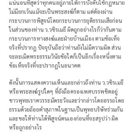
แน่นอนที่สุดว่าทุกคนอยู่ภายใต้การบังคับใช้กฎหมาย
ไม่มียกเว้นแม้จะเป็นพระสงฆ์ก็ตาม แต่ต้องผ่าน
กระบวนการพิสูจน์โดยกระบวนการยุติธรรมเสียก่อน
ในส่วนของท่าน ว.วชิรเมธี ผิดถูกอย่างไรก็ว่ากันตาม
กระบวนการทางสงฆ์และฝ่ายบ้านเมือง ตามข้อเท็จ
จริงที่ปรากฎ ปัจจุบันถือว่าท่านยังไม่มีความผิด ส่วน
จะละเมิดพระธรรมวินัยขัอใดก็เป็นอีกเรื่องหนึ่งตาม
ข้อเท็จจริงที่จะปรากฎในอนาคต
ดังนั้นการแสดงความเห็นและกล่าวถึงท่าน ว.วชิรเมธี
หรือพระสงฆ์รูปใดๆ ที่ยังถือครองเพศบรรพชิตอยู่
ชาวพุทธเราควรระมัดระวังและว่ากล่าวโดยอรรถโดย
ธรรมด้วยถ้อยคำสุภาพในฐานเป็นพุทธบริษัทร่วมกัน
และขอให้ท่านได้พิสูจน์ตนเองก่อนที่จะสรุปว่า ผิด
หรือถูกอย่างไร