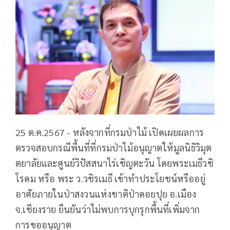
25 ต.ค.2567 - หลังจากที่กรมป่าไม้ เปิดเผยผลการ
ตรวจสอบกรณีพื้นที่ที่กรมป่าไม้อนุญาตให้มูลนิธิวิมุต
ตยาลัยและศูนย์วิปัสสนาไร่เชิญตะวัน โดยพระเมธีวชิ
โรดม หรือ พระ ว.วชิรเมธี เข้าทำประโยชน์หรืออยู่
อาศัยภายในป่าสงวนแห่งชาติป่าดอยปุย อ.เมือง
จ.เชียงราย ยืนยันว่าไม่พบการบุกรุกพื้นที่เพิ่มจาก
การขออนุญาต