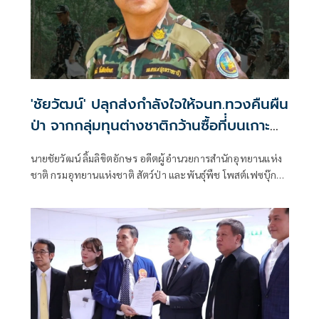
'ชัยวัฒน์' ปลุกส่งกำลังใจให้จนท.ทวงคืนผืน
ป่า จากกลุ่มทุนต่างชาติกว้านซื้อที่่บนเกาะ
พงัน
นายชัยวัฒน์ ลิ้มลิขิตอักษร อดีตผู้อำนวยการสำนักอุทยานแห่ง
ชาติ กรมอุทยานแห่งชาติ สัตว์ป่า และพันธุ์พืช โพสต์เฟซบุ๊ก
ว่า เกาะพะงัน...สวรรค์ของใคร?