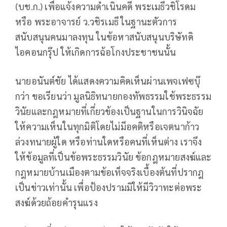
(บช.ก.) เพื่อแจ้งความดำเนินคดี พระเมธีวชิโรดม
หรือ พระอาจารย์ ว.วชิรเมธี ในฐานะตัวการ
สนับสนุนคนมาลงทุน ในข้อหาสนับสนุนบริษัทดิ
ไอคอนกรุ๊ป ให้เกิดการฉ้อโกงประชาชนนั้น
นายอนันต์ชัย ได้แสดงความคิดเห็นผ่านเพจเฟซบุ๊
กว่า ขอเรียนว่า มูลนิธิทนายกองทัพธรรมใช้พระธรรม
วินัยและกฎหมายที่เกี่ยวข้องเป็นฐานในการวินิจฉัย
ให้ความเห็นในทุกมิติโดยไม่มีอคติหรือเจตนาก้าว
ล่วงทนายผู้ใด หรือท่านใดหรือคนที่เห็นต่าง เราจึง
ให้ข้อมูลที่เป็นข้อพระธรรมวินัย ข้อกฎหมายสงฆ์และ
กฎหมายบ้านเมืองตามข้อเท็จจริงเบื้องต้นที่ปรากฎ
เป็นข่าวเท่านั้น เพื่อป้องปรามมิให้มีวิวาทะต่อพระ
สงฆ์ด้วยถ้อยคำรุนแรง