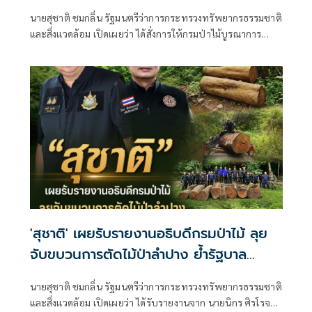
กว่า 4 ไร่ ฟันคดีถึงที่สุด
นายสุชาติ ชมกลิ่น รัฐมนตรีว่าการกระทรวงทรัพยากรธรรมชาติ
และสิ่งแวดล้อม เปิดเผยว่า ได้สั่งการให้กรมป่าไม้บูรณาการ
ความร่วมมือกับกองอำนวยการรักษาความมั่นคงภายในราช
อาณาจักร (กอ.รมน.) และหน่วยงานที่เกี่ยวข้อง
'สุชาติ' เผยรับรายงานอธิบดีกรมป่าไม้ ลุย
จับขบวนการตัดไม้ป่าลำปาง ย้ำรัฐบาล
'อนุทิน' เดินหน้าปราบบุกรุกป่า-ทำลาย
นายสุชาติ ชมกลิ่น รัฐมนตรีว่าการกระทรวงทรัพยากรธรรมชาติ
ทรัพยากรอย่างเด็ดขาด
และสิ่งแวดล้อม เปิดเผยว่า ได้รับรายงานจาก นายนิกร ศิรโรจนา