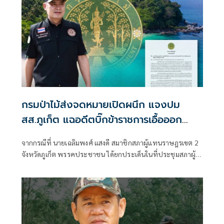
กรมป่าไม้ส่งจดหมายเปิดผนึก แจงปม
สส.ภูเก็ต แฉอดีตบิ๊กข้าราชการเอื้อออก
โฉนด 'หาดฟรีดอม-เกาะกระดาน' ยันไล่ออก
จากกรณีที่ นายเฉลิมพงศ์ แสงดี สมาชิกสภาผู้แทนราษฎรเขต 2
แล้ว-ไม่มีการจ่ายบำนาญ
จังหวัดภูเก็ต พรรคประชาชน ได้ยกประเด็นในที่ประชุมสภาผู้
แทนราษฎร เมื่อวันที่ 20 พฤษภาคม 2569 แสดงความห่วงใย
ของภาคประชาชนต่อความล่าช้าในกระบวนการยุติธรรมทาง
อาญา กรณีอดีตข้าราชการ ถูกลงโทษไล่ออกจากราชการตั้งแต่
ปี 2558