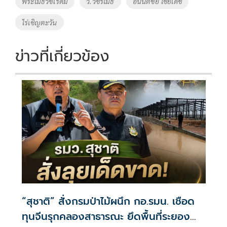
พระเมธีวชิโรดม
ว.วชิรเมธี
อนันต์ชัย ไชยเดช
k
k
ไร่เชิญตะวัน
ข่าวที่เกี่ยวข้อง
“สุชาติ” สั่งกรมป่าไม้ผนึก กอ.รมน. เชือด
ทุนจีนรุกคลองสาธารณะ ยึดพื้นที่ระยอง