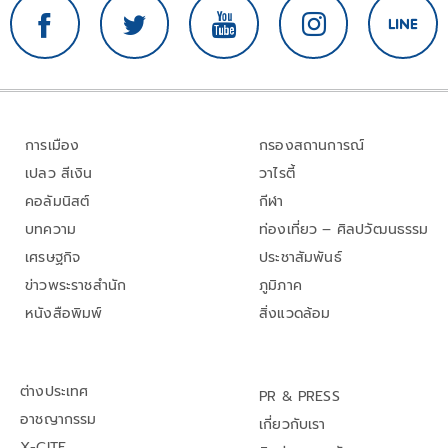
การเมือง
กรองสถานการณ์
เปลว สีเงิน
วาไรตี้
คอลัมนิสต์
กีฬา
บทความ
ท่องเที่ยว – ศิลปวัฒนธรรม
เศรษฐกิจ
ประชาสัมพันธ์
ข่าวพระราชสำนัก
ภูมิภาค
หนังสือพิมพ์
สิ่งแวดล้อม
ต่างประเทศ
PR & PRESS
อาชญากรรม
เกี่ยวกับเรา
X-CITE