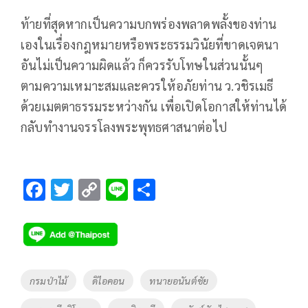
ท้ายที่สุดหากเป็นความบกพร่องพลาดพลั้งของท่าน
เองในเรื่องกฎหมายหรือพระธรรมวินัยที่ขาดเจตนา
อันไม่เป็นความผิดแล้ว ก็ควรรับโทษในส่วนนั้นๆ
ตามความเหมาะสมและควรให้อภัยท่าน ว.วชิรเมธี
ด้วยเมตตาธรรมระหว่างกัน เพื่อเปิดโอกาสให้ท่านได้
กลับทำงานจรรโลงพระพุทธศาสนาต่อไป
F
T
C
Li
S
ac
wi
o
n
h
e
tt
p
e
ar
b
er
y
e
o
Li
Tags
กรมป่าไม้
ดิไอคอน
ทนายอนันต์ชัย
o
n