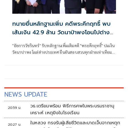
ทนายยื่นหลักฐานเพิ่ม คดีพระคึกฤทธิ์ พบ
เส้นเงิน 42.9 ล้าน วัดนาป่าพงโอนไปต่าง
ประเทศ
"อัยการวัชรินทร์" รับหลักฐานเพิ่มเติมคดี "พระคึกฤทธิ์" ปมเงิน
วัดนาปาพง โผล่ต่างประเทศ ยืนยันสอบสวนทุกฝ่ายเท่าเทียม
ก่อนเสนอ อสส.สั่งคดี
NEWS UPDATE
วธ.เตรียมพร้อม พิธีการศพในพระบรมราชานุ
20:59 น.
เคราะห์ เหตุยิงในโรงเรียน
ในหลวง ทรงรับผู้เสียชีวิตและบาดเจ็บจากเหตุก
20:27 น.