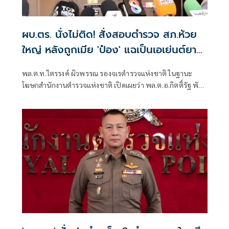
ผบ.ตร. นั่งไม่ติด! สั่งสอบตำรวจ สภ.ห้วย
ใหญ่ หลังถูกเมีย 'ป๋อง' แฉเป็นเอเย่นต์ยา
เสพติด
พล.ต.ท.ไตรรงค์ ผิวพรรณ รองจเรตำรวจแห่งชาติ ในฐานะ
โฆษกสำนักงานตำรวจแห่งชาติ เปิดเผยว่า พล.ต.อ.กิตติ์รัฐ พันธุ์
เพ็ชร์ ผู้บัญชาการตำรวจแห่งชาติ (ผบ.ตร.) สั่งการให้เร่งตรวจ
สอบข้อเท็จกรณีมีการกล่าวอ้างว่า นายฑนาฯ หรือ ป๋อง