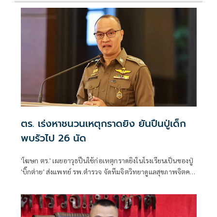
ตร. เร่งหาชนวนเหตุกราดยิง ยันปืนปู่เด็ก
พบรัวไป 26 นัด
'โฆษก ตร.' เผยอาวุธปืนใช้ก่อเหตุกราดยิงในโรงเรียนเป็นของปู่
'บิ๊กต่าย' ส่งแพทย์ รพ.ตำรวจ จัดทีมจิตวิทยาดูแลสุขภาพจิตครู
นักเรียน ผู้ปกครอง