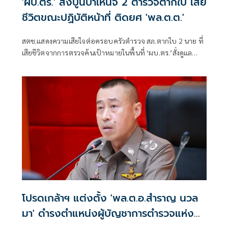
'ผบ.ตร.' สั่งปูนบำเหน็จ 2 ตำรวจตากใบ เสีย
ชีวิตขณะปฏิบัติหน้าที่ ติดยศ 'พล.ต.ต.'
สตช.แสดงความเสียใจต่อครอบครัวตำรวจ สภ.ตากใบ 2 นาย ที่
เสียชีวิตจากการตรวจค้นเป้าหมายในพื้นที่ ‘ผบ.ตร.’สั่งดูแล
สวัสดิการเต็มที่ และดูแลรักษาอย่างดีที่สุด 4 ตำรวจที่บาดเจ็บ
จากเหตุดังกล่าว
โปรดเกล้าฯ แต่งตั้ง 'พล.ต.อ.สำราญ นวล
มา' ดำรงตำแหน่งผู้บัญชาการตำรวจแห่ง