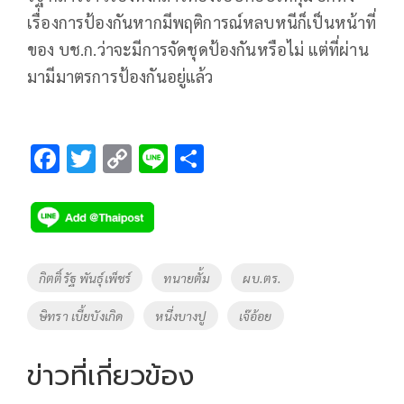
เรื่องการป้องกันหากมีพฤติการณ์หลบหนีก็เป็นหน้าที่
ของ บช.ก.ว่าจะมีการจัดชุดป้องกันหรือไม่ แต่ที่ผ่าน
มามีมาตรการป้องกันอยู่แล้ว
F
T
C
Li
S
ac
wi
o
n
h
e
tt
p
e
ar
b
er
y
e
o
Li
Tags
กิตติ์รัฐ พันธุ์เพ็ชร์
ทนายตั้ม
ผบ.ตร.
o
n
ษิทรา เบี้ยบังเกิด
หนึ่งบางปู
เจ๊อ้อย
k
k
ข่าวที่เกี่ยวข้อง