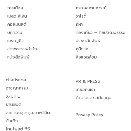
การเมือง
กรองสถานการณ์
เปลว สีเงิน
วาไรตี้
คอลัมนิสต์
กีฬา
บทความ
ท่องเที่ยว – ศิลปวัฒนธรรม
เศรษฐกิจ
ประชาสัมพันธ์
ข่าวพระราชสำนัก
ภูมิภาค
หนังสือพิมพ์
สิ่งแวดล้อม
ต่างประเทศ
PR & PRESS
อาชญากรรม
เกี่ยวกับเรา
X-CITE
ติดต่อและ สนับสนุน
ยานยนต์
สาธารณสุข-คุณภาพชีวิต
Privacy Policy
บันเทิง
ไทยโพสต์ ทีวี