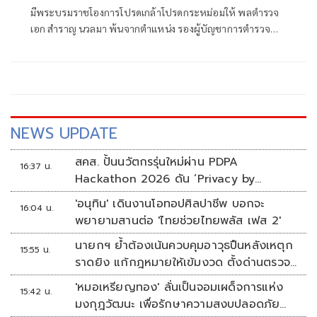
ชาติ
มีพระบรมราชโองการโปรดเกล้าโปรดกระหม่อมให้ พลตำรวจ
เอก สำราญ นวลมา พ้นจากตำแหน่ง รองผู้บัญชาการตำรวจ
แห่งชาติ แ
NEWS UPDATE
สคส. ปั้นนวัตกรรุ่นใหม่ผ่าน PDPA
16:37 น.
Hackathon 2026 ดัน ‘Privacy by
Design for all’ สู่โซลูชันคุ้มครองข้อมูลส่วน
'อนุทิน' เดินงานโอทอปศิลปาชีพ บอกจะ
16:04 น.
บุคคลที่ใช้ได้จริง
พยายามสานต่อ 'ไทยช่วยไทยพลัส เฟส 2'
นายกฯ ย้ำต้องเน้นควบคุมอาวุธปืนหลังเหตุก
15:55 น.
ราดยิง แก้กฎหมายให้เข้มงวด ตั้งด่านตรวจ
เพิ่ม
'หมอเหรียญทอง' ลั่นเป็นจอมเผด็จการแห่ง
15:42 น.
มงกุฎวัฒนะ เพื่อรักษาความสงบปลอดภัย