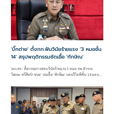
'บิ๊กต่าย' ตั้งกก.ฟันวินัยร้ายแรง '3 หมอชั้น
14' สรุปพฤติกรรมชัดเอื้อ 'ทักษิณ'
'ผบ.ตร.' ตั้งกรรมการสอบวินัยร้ายแรง 3 หมอ รพ.ตำรวจ
'โสภณ-ทวีศิลป์-ชนะ' ปมเอื้อ 'ทักษิณ' นอนวีไอพีชั้น 14 มอบ
หมาย 'พล.ต.อ.อิทธิพล' นั่งประธาน เร่งสรุปโดยเร็ว