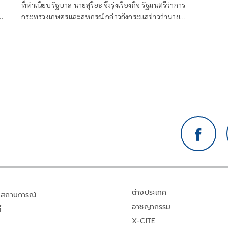
ที่ทำเนียบรัฐบาล นายสุริยะ จึงรุ่งเรืองกิจ รัฐมนตรีว่าการ
กระทรวงเกษตรและสหกรณ์ กล่าวถึงกระแสข่าวว่านาย
ทักษิณ ชินวัตร อดีตน
ต่างประเทศ
สถานการณ์
อาชญากรรม
้
X-CITE