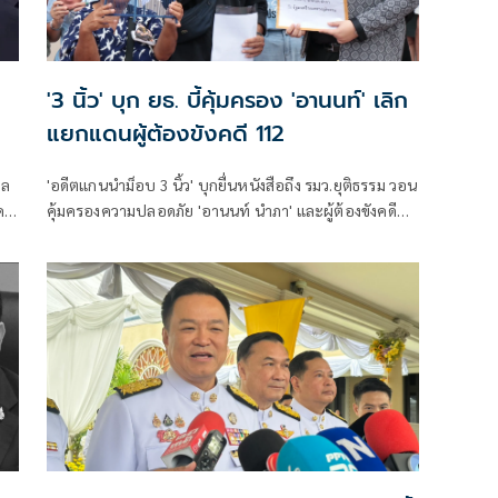
'3 นิ้ว' บุก ยธ. บี้คุ้มครอง 'อานนท์' เลิก
แยกแดนผู้ต้องขังคดี 112
าล
'อดีตแกนนำม็อบ 3 นิ้ว' บุกยื่นหนังสือถึง รมว.ยุติธรรม วอน
ค
คุ้มครองความปลอดภัย 'อานนท์ นำภา' และผู้ต้องขังคดี
การเมือง หลังส่งจดหมายร้องหวั่นถูกแยกแดนเสี่ยงอันตราย