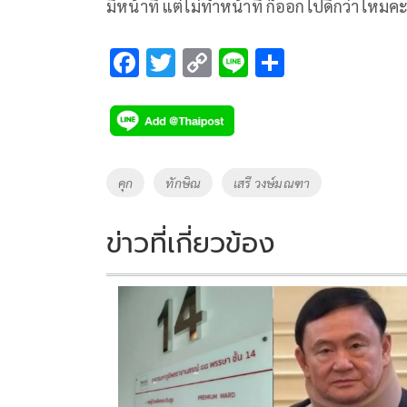
มีหน้าที่ แต่ไม่ทำหน้าที่ ก็ออกไปดีกว่าไหมคะ
F
T
C
Li
S
ac
wi
o
n
h
e
tt
p
e
ar
b
er
y
e
o
Li
Tags
คุก
ทักษิณ
เสรี วงษ์มณฑา
o
n
k
k
ข่าวที่เกี่ยวข้อง