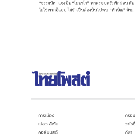
“ธรรมนัส” แจงบิน “โมนาโก” พาครอบครัวพักผ่อน ลั่น
ไม่ใช่พวกอีแอบ ไม่จำเป็นต้องบินไปพบ “ทักษิณ” ข้าม
ทวีป ชี้เช็กเส้นทางบินก็รู้ความจริง พร้อมติด #ไม่มี
ปฏิญญาMonaco
การเมือง
กรอง
เปลว สีเงิน
วาไรตี
คอลัมนิสต์
กีฬา