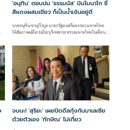
'อนุทิน' ตอบปม 'ธรรมนัส' บินโมนาโก ชี้
สีแดงผสมเขียว ก็เป็นน้ำเงินอยู่ดี
ก
นายอนุทิน ชาญวีรกูล นายกรัฐมนตรีและรมว.มหาดไทย
น
ให้สัมภาษณ์ถึงกรณีระบุรีเซตกระทรวงมหาดไทยในเดือน
สิงหาคม จะเริ่มต้น ด้วยการโยกย้ายใช่หรือไม่ ว่า
ว
จบนะ! 'สุริยะ' เผยปิดดีลกุ้งกับมาเลเซีย
ด้วยตัวเอง 'ทักษิณ' ไม่เกี่ยว