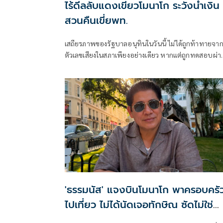
ไร้ดีลลับแดงเขียวโมนาโก ระวังน้ำเงิน
สวนคืนเขี่ยพท.
เสถียรภาพของรัฐบาลอนุทินในวันนี้ ไม่ได้ถูกท้าทายจา
ตัวเลขเสียงในสภาเพียงอย่างเดียว หากแต่ถูกทดสอบผ่า
“สงครามข่าวลือ” และความพยายามสร้างภาพความ
แตกแยกภายในเครือข่ายอำนาจของพรรคภูมิใจไทย
'ธรรมนัส' แจงบินโมนาโก พาครอบครั
ไปเที่ยว ไม่ได้นัดเจอทักษิณ ซัดไม่ใช่
พวกอีแอบ