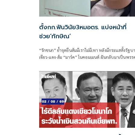
ตั้งกก.ฟันวินัย3หมอตร. แบ่งหน้าที่
ช่วย‘ทักษิณ’
“รักชนก” ย้ำจุดยืนส้มมีเราไม่มีเทา หลังมีกระแสตั้งรัฐบ
เขียว-แดง-ส้ม “มาร์ค” โนคอมเมนต์ ฝันกลับมาเป็นพรร
หลัก “ผบ.ตร.” ตั้งกรรมการสอบ