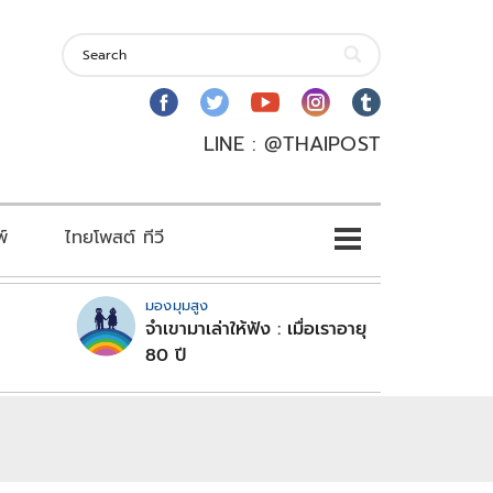
LINE : @THAIPOST
พ์
ไทยโพสต์ ทีวี
มองมุมสูง
จำเขามาเล่าให้ฟัง : เมื่อเราอายุ
80 ปี