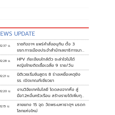
EWS UPDATE
ราชกิจจาฯ แพร่คำสั่งอนุทิน ตั้ง 3
12:37 น.
ขรก.การเมืองประจำสำนักเลขาธิการนา
ยกฯ
HPV ภัยเงียบใกล้ตัว ชะล่าใจไม่ได้
12:28 น.
หญิงไทยติดเชื้อเฉลี่ย 9 ราย/วัน
นิติเวชเริ่มชันสูตร 8 ร่างเหยื่อเหตุยิง
12:21 น.
รร. เปิดเกณฑ์เยียวยา
งานวิจัยเทคโนโลยี โดดลงจากหิ้ง สู่
12:20 น.
มือ1.2หมื่นครัวเรือน สร้างรายได้เพิ่มทุก
เดือน
ลายแทง 15 จุด วัดพระมหาธาตุฯ มรดก
12:15 น.
โลกแห่งใหม่