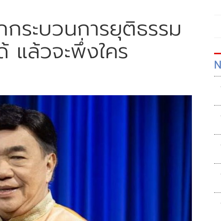
ึกกระบวนการยุติธรรม
ด้ แล้วจะพึ่งใคร
N