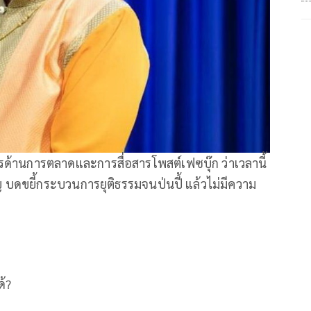
รด้านการตลาดและการสื่อสารโพสต์เฟซบุ๊ก ว่าเวลานี้
 บดขยี้กระบวนการยุติธรรมจนป่นปี้ แล้วไม่มีความ
้?