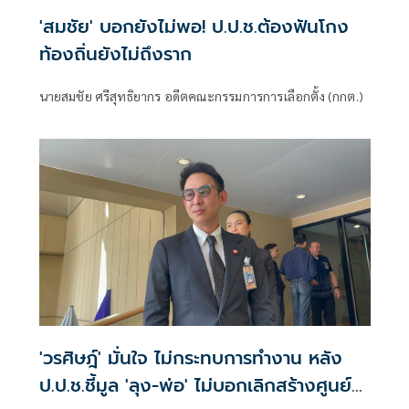
'สมชัย' บอกยังไม่พอ! ป.ป.ช.ต้องฟันโกง
ท้องถิ่นยังไม่ถึงราก
นายสมชัย ศรีสุทธิยากร อดีตคณะกรรมการการเลือกตั้ง (กกต.)
'วรศิษฎ์' มั่นใจ ไม่กระทบการทำงาน หลัง
ป.ป.ช.ชี้มูล 'ลุง-พ่อ' ไม่บอกเลิกสร้างศูนย์