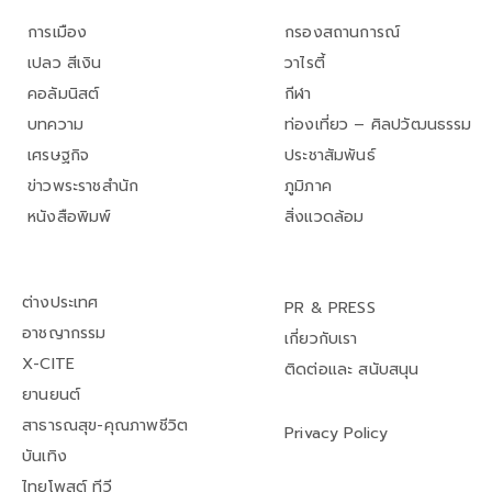
การเมือง
กรองสถานการณ์
เปลว สีเงิน
วาไรตี้
คอลัมนิสต์
กีฬา
บทความ
ท่องเที่ยว – ศิลปวัฒนธรรม
เศรษฐกิจ
ประชาสัมพันธ์
ข่าวพระราชสำนัก
ภูมิภาค
หนังสือพิมพ์
สิ่งแวดล้อม
ต่างประเทศ
PR & PRESS
อาชญากรรม
เกี่ยวกับเรา
X-CITE
ติดต่อและ สนับสนุน
ยานยนต์
สาธารณสุข-คุณภาพชีวิต
Privacy Policy
บันเทิง
ไทยโพสต์ ทีวี