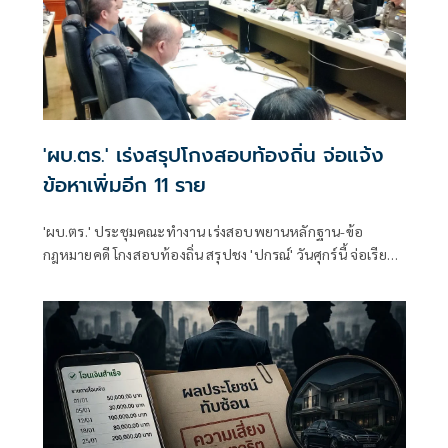
'ผบ.ตร.' เร่งสรุปโกงสอบท้องถิ่น จ่อแจ้ง
ข้อหาเพิ่มอีก 11 ราย
'ผบ.ตร.' ประชุมคณะทำงาน เร่งสอบพยานหลักฐาน-ข้อ
กฎหมายคดี โกงสอบท้องถิ่น สรุปชง 'ปกรณ์' วันศุกร์นี้ จ่อเรียกผู้
เกี่ยวข้องอีก 11 คน เข้ารับทราบข้อกล่าวหา