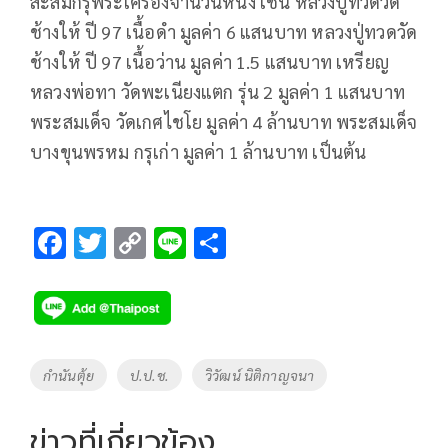
สะสมกรุพระเครื่องจำนวนหนึ่ง เช่น หลวงปู่ทวดวัด
ช้างให้ ปี 97 เนื้อดำ มูลค่า 6 แสนบาท หลวงปู่ทวดวัด
ช้างให้ ปี 97 เนื้อว่าน มูลค่า 1.5 แสนบาท เหรียญ
หลวงพ่อทา วัดพะเนียงแตก รุ่น 2 มูลค่า 1 แสนบาท
พระสมเด็จ วัดเกศไชโย มูลค่า 4 ล้านบาท พระสมเด็จ
บางขุนพรหม กรุเก่า มูลค่า 1 ล้านบาท เป็นต้น
F
T
C
Li
S
ac
wi
o
n
h
e
tt
p
e
ar
b
er
y
e
o
Li
Tags
กำนันตุ้ย
ป.ป.ช.
วิวัฒน์ นิติกาญจนา
o
n
k
k
ข่าวที่เกี่ยวข้อง