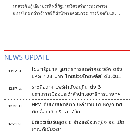
บริการนักท่องเที่ยวสตูล
นายวรศิษฎ์ เลียงประสิทธิ์ รัฐมนตรีช่วยว่าการกระทรวง
มหาดไทย กล่าวถึงกรณีที่สำนักงานคณะกรรมการป้องกันและ
ปราบปรามการ
NEWS UPDATE
โฆษกรัฐบาล ชูมาตรการลดค่าครองชีพ ตรึง
13:32 น.
LPG 423 บาท ‘ไทยช่วยไทยพลัส’ ดันเงิน
หมุนแสนล้าน
ราชกิจจาฯ แพร่คำสั่งอนุทิน ตั้ง 3
12:37 น.
ขรก.การเมืองประจำสำนักเลขาธิการนายกฯ
HPV ภัยเงียบใกล้ตัว ชะล่าใจไม่ได้ หญิงไทย
12:28 น.
ติดเชื้อเฉลี่ย 9 ราย/วัน
นิติเวชเริ่มชันสูตร 8 ร่างเหยื่อเหตุยิง รร. เปิด
12:21 น.
เกณฑ์เยียวยา