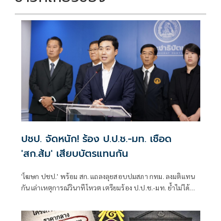
ปชป. จัดหนัก! ร้อง ป.ป.ช.-มท. เชือด
'สก.ส้ม' เสียบบัตรแทนกัน
'โฆษก ปชป.' พร้อม สก. แถลงลุยสอบปมสภา กทม. ลงมติแทน
กัน เล่าเหตุการณ์วินาทีโหวต เตรียมร้อง ป.ป.ช.-มท. ย้ำไม่ได้
กลั่นแกล้งทางการเมือง แต่ต้องร่วมสร้างความโปร่งใส