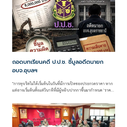
ถอดบทเรียนคดี ป.ป.ช. ชี้มูลอดีตนายก
อบจ.อุบลฯ
"การทุจริตไม่ได้เริ่มต้นในวันที่มีการเปิดซองประกวดราคา หาก
แต่อาจเริ่มต้นตั้งแต่วินาทีที่มีผู้หยิบปากกาขึ้นมากำหนด 'ราคา
กลาง' ของโครงการ"