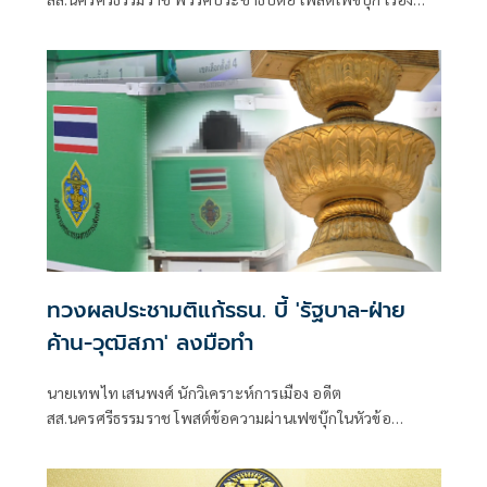
ทำไม??? อนุทิน-ปกรณ์ คิดต่าง เรื่องโกงท้องถิ่น มีเนื้อหาดังนี้
ทวงผลประชามติแก้รธน. บี้ 'รัฐบาล-ฝ่าย
ค้าน-วุฒิสภา' ลงมือทำ
นายเทพไท เสนพงศ์ นักวิเคราะห์การเมือง อดีต
สส.นครศรีธรรมราช โพสต์ข้อความผ่านเฟซบุ๊กในหัวข้อ
"กระตุกเตือน : ทวงผลประชามติ แก้ไขรัฐธรรมนูญ" โดยระบุว่า