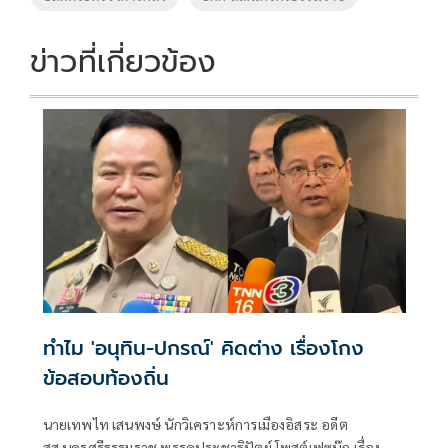
ข่าวที่เกี่ยวข้อง
ทำไม 'อนุทิน-ปกรณ์' คิดต่าง เรื่องโกง
ข้อสอบท้องถิ่น
นายเทพไท เสนพงษ์ นักวิเคราะห์การเมืองอิสระ อดีต
สส.นครศรีธรรมราช พรรคประชาธิปัตย์ โพสต์เฟซบุ๊ก เรื่อง