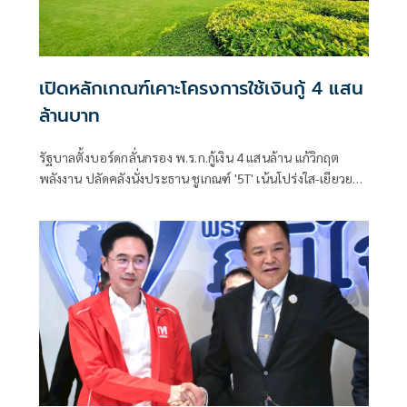
เปิดหลักเกณฑ์เคาะโครงการใช้เงินกู้ 4 แสน
ล้านบาท
รัฐบาลตั้งบอร์ดกลั่นกรอง พ.ร.ก.กู้เงิน 4 แสนล้าน แก้วิกฤต
พลังงาน ปลัดคลังนั่งประธาน ชูเกณฑ์ '5T' เน้นโปร่งใส-เยียวยา
ตรงกลุ่มเป้าหมาย พร้อมเร่งเครื่องดันไทยเปลี่ยนผ่านสู่การใช้
พลังงานสะอาดใน 1 ปี