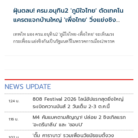
ฝุ่นตลบ! ครม.อนุทิน2 'ภูมิใจไทย' ตัดเทคโน
แครตแจกบ้านใหญ่ 'เพื่อไทย' วิ่งแย่งชิง
เก้าอี้
เทพไท มอง ครม.อนุทิน2 'ภูมิใจไทย-เพื่อไทย' จะเห็นแรง
กระเพื่อม แย่งชิงกันเป็นรัฐมนตรีในพรรคการเมือง2พรรค
NEWS UPDATE
808 Festival 2026 ไลน์อัปแรกสุดยิ่งใหญ่
1:24 น.
ระเบิดความมันส์ 2 วันเต็ม 2-3 ต.ค.นี้
M4 คัมแบคตามสัญญา! ปล่อย 2 ซิงเกิลแรก
1:16 น.
'อะดรีนาลีน' และ 'ชอบU'
'ดั๊ม คาราบาว' รวมเพื่อนวัยมัธยมตั้งวง
1:02 น.