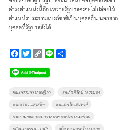
ดำรงตำแหน่งนี้อีก เพราะรัฐบาลคงจะไม่ปล่อยให้
ตำแหน่งประธานแบงก์ชาติเป็นบุคคลอื่น นอกจาก
บุคคลที่รัฐบาลสั่งได้
F
T
C
Li
S
ac
wi
o
n
h
e
tt
p
e
ar
b
er
y
e
o
Li
Tags
คณะกรรมการกฤษฎีกา
นายกิตติรัตน์ ณ ระนอง
o
n
นายลวรณ แสงสนิท
นายเทพไท เสนพงศ์
k
k
ประธานคณะกรรมการธนาคารแห่งประเทศไทย
ปลัดกระทรวงการคลัง
อดีต สส.นครศรีธรรมราช