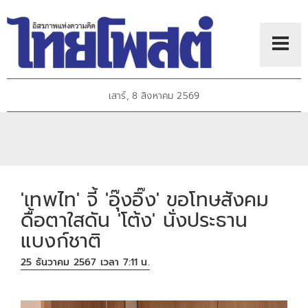
เสาร์, 8 สิงหาคม 2569
'เทพไท' จี้ 'อุ๊งอิ๊ง' ขอโทษสังคม
ดื้อตาใสดัน 'โต้ง' นั่งประธาน
แบงก์ชาติ
25 ธันวาคม 2567 เวลา 7:11 น.