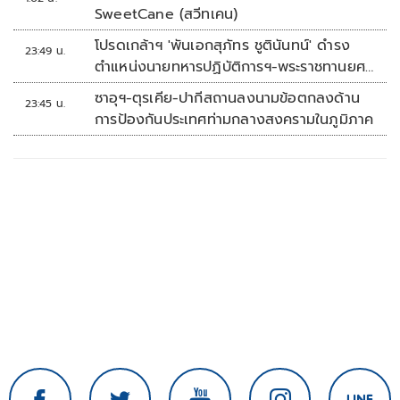
SweetCane (สวีทเคน)
โปรดเกล้าฯ 'พันเอกสุภัทร ชูตินันทน์' ดำรง
23:49 น.
ตำแหน่งนายทหารปฏิบัติการฯ-พระราชทานยศ
'พลตรี'
ซาอุฯ-ตุรเคีย-ปากีสถานลงนามข้อตกลงด้าน
23:45 น.
การป้องกันประเทศท่ามกลางสงครามในภูมิภาค