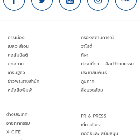
การเมือง
กรองสถานการณ์
เปลว สีเงิน
วาไรตี้
คอลัมนิสต์
กีฬา
บทความ
ท่องเที่ยว – ศิลปวัฒนธรรม
เศรษฐกิจ
ประชาสัมพันธ์
ข่าวพระราชสำนัก
ภูมิภาค
หนังสือพิมพ์
สิ่งแวดล้อม
ต่างประเทศ
PR & PRESS
อาชญากรรม
เกี่ยวกับเรา
X-CITE
ติดต่อและ สนับสนุน