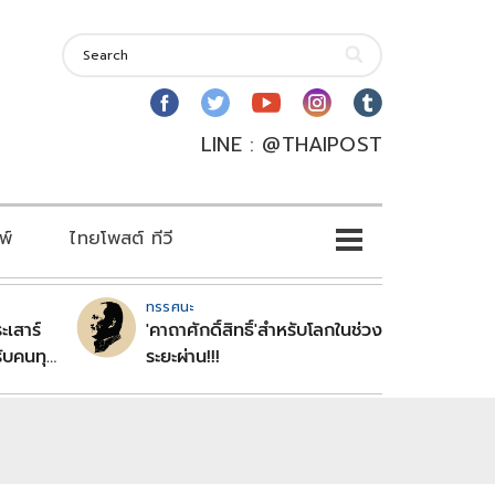
LINE : @THAIPOST
พ์
ไทยโพสต์ ทีวี
ทรรศนะ
ะเสาร์
'คาถาศักดิ์สิทธิ์'สำหรับโลกในช่วง
ับคนทุก
ระยะผ่าน!!!