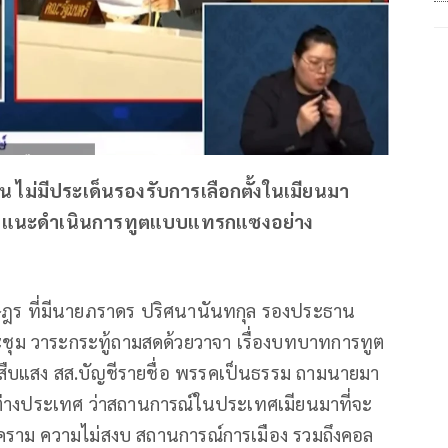
าน ไม่มีประเด็นรองรับการเลือกตั้งในเมียนมา
ีร์' แนะดำเนินการทูตแบบแทรกแซงอย่าง
ฎร ที่มีนายภราดร ปริศนานันทกุล รองประธาน
ุม วาระกระทู้ถามสดด้วยวาจา เรื่องบทบาทการทูต
สืบแสง สส.บัญชีรายชื่อ พรรคเป็นธรรม ถามนายมา
รต่างประเทศ ว่าสถานการณ์ในประเทศเมียนมาที่จะ
ราม ความไม่สงบ สถานการณ์การเมือง รวมถึงคอล