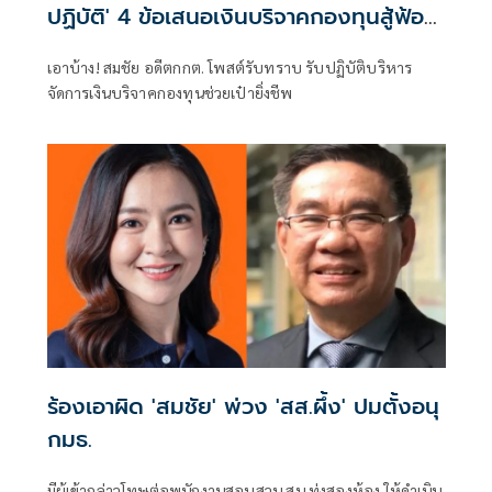
ปฏิบัติ' 4 ข้อเสนอเงินบริจาคกองทุนสู้ฟ้อง
ปิดปากเป๋ายิ่งชีพ
เอาบ้าง! สมชัย อดีตกกต. โพสต์รับทราบ รับปฏิบัติบริหาร
จัดการเงินบริจาคกองทุนช่วยเป๋ายิ่งชีพ
ร้องเอาผิด 'สมชัย' พ่วง 'สส.ผึ้ง' ปมตั้งอนุ
กมธ.
มีผู้เข้ากล่าวโทษต่อพนักงานสอบสวน สน.ทุ่งสองห้อง ให้ดำเนิน