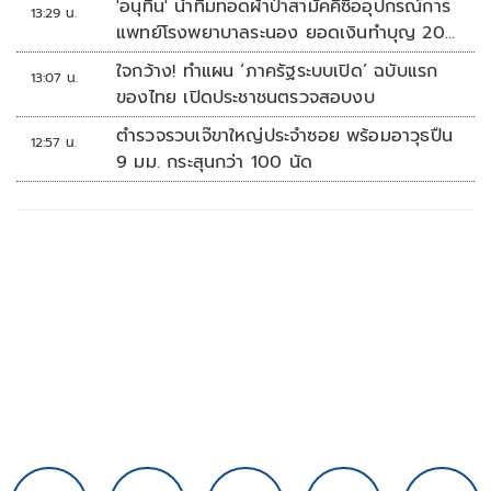
'อนุทิน' นำทีมทอดผ้าป่าสามัคคีซื้ออุปกรณ์การ
13:29 น.
แพทย์โรงพยาบาลระนอง ยอดเงินทำบุญ 20
ล้านบาท
ใจกว้าง! ทำแผน ‘ภาครัฐระบบเปิด’ ฉบับแรก
13:07 น.
ของไทย เปิดประชาชนตรวจสอบงบ
ตำรวจรวบเจ๊ขาใหญ่ประจำซอย พร้อมอาวุธปืน
12:57 น.
9 มม. กระสุนกว่า 100 นัด