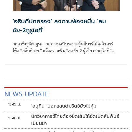
‘อธิบดีปกครอง’ ลงดาบฟ้องหมิ่น ‘สม
ชัย-2กูรูไอที’
กกต.เชิญนักกฎหมายมหาชนเป็นพยานสู้คดีบาร์โค้ด-คิวอาร์
โค้ด “อธิบดี ปค.” แจ้งความฟัน “สมชัย-2 ผู้เชี่ยวชาญไอที”
บอกกรมการปกครองถูกแฮกเกอร์เจาะข้อมูลผู้มีสิทธิเลือกตั้ง 53
ล้านชื่อรั่วไหล
NEWS UPDATE
13:45 น.
‘อนุทิน’ บอกแลนด์บริดจ์ยังไม่คุ้ม
นักวิชาการชี้ไทยต้องขีดเส้นให้ชัดเปิดสัมพันธ์
13:40 น.
เมียนมา