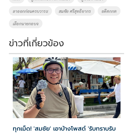
ลาออกก่อนครบวาระ
สมชัย ศรีสุทธิยากร
อดีตกกต
เลือกนายกอบจ
ข่าวที่เกี่ยวข้อง
ทุกเม็ด! 'สมชัย' เอาบ้างโพสต์ 'รับทราบรับ