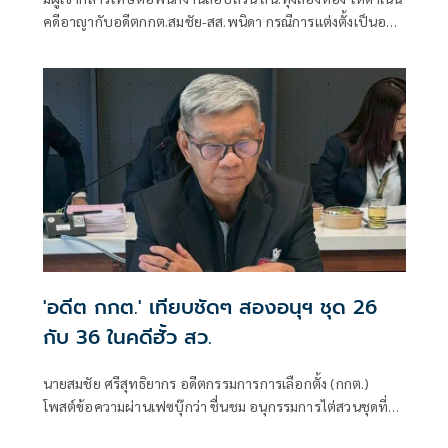
คดีอาญากับอดีตกกต.สมชัย-สส.พนิดา กรณีการแต่งตั้งเป็นอนุ
กรรมาธิการ โดยอ้างว่าอาจเข้าข่ายฝ่าฝืนกฎหมายและมาตรฐาน
'อดีต กกต.' เทียบชัดๆ สองอนุฯ ชุด 26
กับ 36 ในคดีฮั้ว สว.
นายสมชัย ศรีสุทธิยากร อดีตกรรมการการเลือกตั้ง (กกต.)
โพสต์ข้อความผ่านเฟซบุ๊กว่า ชื่นชม อนุกรรมการไต่สวนชุดที่
26 ของ กกต. แต่ชวนให้สงสัย อนุกรรมการวินิจฉัยชุดที่ 36 ของ