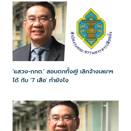
กกต.
'แสวง-กกต.' สอบตกทั้งคู่! เลิกจ้างเลขาฯ
ได้ กับ '7 เสือ' ทำยังไง