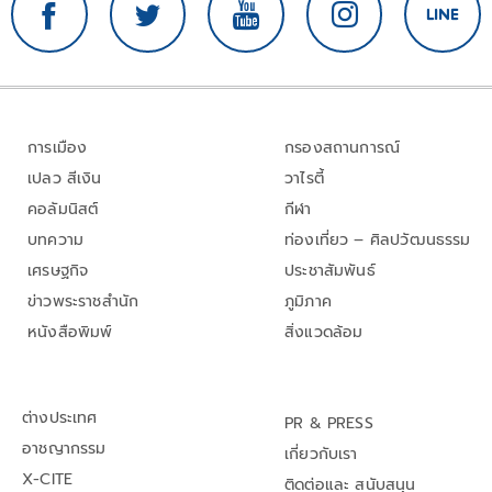
การเมือง
กรองสถานการณ์
เปลว สีเงิน
วาไรตี้
คอลัมนิสต์
กีฬา
บทความ
ท่องเที่ยว – ศิลปวัฒนธรรม
เศรษฐกิจ
ประชาสัมพันธ์
ข่าวพระราชสำนัก
ภูมิภาค
หนังสือพิมพ์
สิ่งแวดล้อม
ต่างประเทศ
PR & PRESS
อาชญากรรม
เกี่ยวกับเรา
X-CITE
ติดต่อและ สนับสนุน