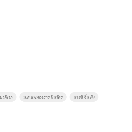
นาดิเรก
น.ส.แพทองธาร ชินวัตร
นายสี จิ้น ผิง