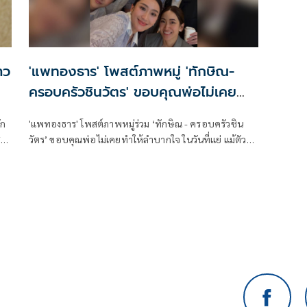
าว
'แพทองธาร' โพสต์ภาพหมู่ 'ทักษิณ-
ครอบครัวชินวัตร' ขอบคุณพ่อไม่เคย
ทำให้ลำบากใจ
ัก
'แพทองธาร' โพสต์ภาพหมู่ร่วม ‘ทักษิณ - ครอบครัวชิน
่ง
วัตร’ ขอบคุณพ่อไม่เคยทำให้ลำบากใจ ในวันที่แย่ แม้ตัว
”
เองจะลำบาก - แม่ ยังเป็นเสาหลักให้พิง - อ้อมกอดอุ่น ๆ
ให้ลูก