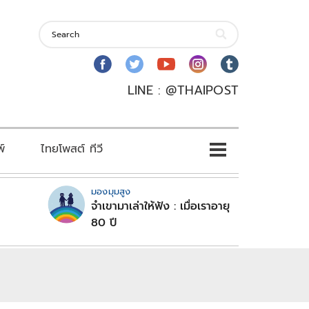
LINE : @THAIPOST
พ์
ไทยโพสต์ ทีวี
มองมุมสูง
จำเขามาเล่าให้ฟัง : เมื่อเราอายุ
80 ปี