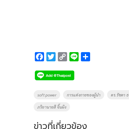
F
T
C
Li
S
ac
wi
o
n
h
e
tt
p
e
ar
b
er
y
e
o
Li
Tags
soft power
การแต่งกายของผู้นำ
ดร.รัชดา ธ
o
n
ภริยานายสี จิ้นผิง
k
k
ข่าวที่เกี่ยวข้อง