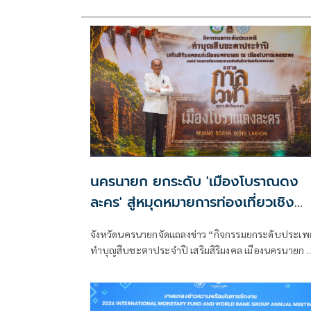
นครนายก ยกระดับ 'เมืองโบราณดง
ละคร' สู่หมุดหมายการท่องเที่ยวเชิง
วัฒนธรรม ชู Soft Power สร้าง
จังหวัดนครนายกจัดแถลงข่าว “กิจกรรมยกระดับประเพ
เศรษฐกิจฐานรากและรายได้สู่ชุมชน
ทำบุญสืบชะตาประจำปี เสริมสิริมงคล เมืองนครนายก 
เมืองโบราณดงละคร” ภายใต้โครงการพัฒนาและ
ประชาสัมพันธ์การท่องเที่ยวนครนายก เพื่อยกระดับ
ประเพณีท้องถิ่นอันทรงคุณค่าให้เป็นกิจกรรมท่องเที่ยว