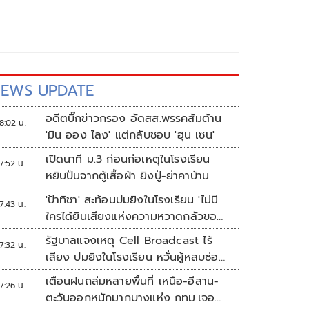
EWS UPDATE
อดีตบิ๊กข่าวกรอง อัดสส.พรรคส้มต้าน
8:02 น.
'มิน ออง ไลง' แต่กลับชอบ 'ฮุน เซน'
เปิดนาที ม.3 ก่อนก่อเหตุในโรงเรียน
7:52 น.
หยิบปืนจากตู้เสื้อผ้า ยิงปู่-ย่าคาบ้าน
'ป้าทิชา' สะท้อนปมยิงในโรงเรียน 'ไม่มี
7:43 น.
ใครได้ยินเสียงแห่งความหวาดกลัวของ
เขา'
รัฐบาลแจงเหตุ Cell Broadcast ไร้
7:32 น.
เสียง ปมยิงในโรงเรียน หวั่นผู้หลบซ่อน
ตกเป็นเป้า
เตือนฝนถล่มหลายพื้นที่ เหนือ-อีสาน-
7:26 น.
ตะวันออกหนักมากบางแห่ง กทม.เจอ