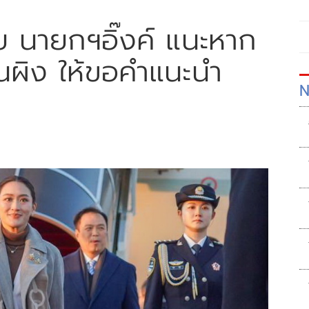
ย นายกฯอิ๊งค์ แนะหาก
้นผิง ให้ขอคำแนะนำ
N