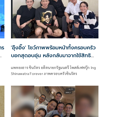
ษณ์
าร
'อุ๊งอิ๊ง' โชว์ภาพพร้อมหน้าทั้งครอบครัว
d
บอกสุดอบอุ่น หลังกลับมาจากใช้สิทธิ
เลือกตั้งผู้ว่า กทม.
แพทองธาร ชินวัตร อดีตนายกรัฐมนตรี โพสต์เฟซบุ๊ก Ing
Shinawatra Forever ภาพครอบครัวชินวัตร