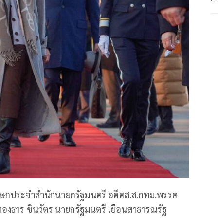
โฆษกประจำสำนักนายกรัฐมนตรี อดีตส.ส.กทม.พรรค
องธาร ชินวัตร นายกรัฐมนตรี เยือนสาธารณรัฐ