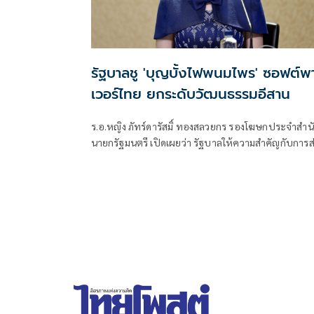
รัฐบาลชู 'บุญบั้งไฟพนมไพร' ซอฟต์พ
เวอร์ไทย ยกระดับวัฒนธรรมอีสาน
ร.อ.หญิง ภัทร์ดารัสมิ์ ทองสลวยกร รองโฆษกประจำสำน
นายกรัฐมนตรี เปิดเผยว่า รัฐบาลให้ความสำคัญกับการส
เสริมประเพณีและวัฒนธรรมไทยในฐานะ “Soft Power