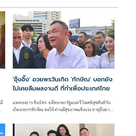
'อุ๊งอิ๊ง' อวยพรวันเกิด 'ทักษิณ' บอกยัง
ไม่เคยลืมผลงานดี ที่ทำเพื่อประเทศไทย
ณี
แพทองธาร ชินวัตร อดีตนายกรัฐมนตรี โพสต์สุขสันต์วัน
ณ
เกิดนายกฯทักษิณ ขอให้ท่านมีสุขภาพแข็งแรง อายุยืนยาว
มีความสุขในทุกๆวัน