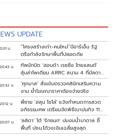
EWS UPDATE
“โครงสร้างเก่า-คนใหม่”บีอาร์เอ็น รัฐ
0:01 น.
ตรึงกำลังรักษาพื้นที่ปลอดภัย
ทัพนักบิด 'ฮอนด้า เรซซิ่ง ไทยแลนด์'
20:43 น.
ลุ้นล่าโพเดียม ARRC สนาม 4 ที่มัลดาลิ
กา
‘ศุภมาส’ สั่งเข้มตรวจคลินิกเสริมความ
20:32 น.
งาม ย้ำโฆษณาราคาต้องจ่ายจริง
พี่ชาย 'ฮลุน โซโล่' แจ้งกำหนดการสวด
20:12 น.
อภิธรรมศพ เตรียมจัดพิธีฌาปนกิจ 11
ส.ค.
'ลลิดา' โต้ 'รักชนก' ปมงบน้ำบาดาล ชี้
20:07 น.
พื้นที่ ปชน.ได้วงเงินเฉลี่ยสูงสุด