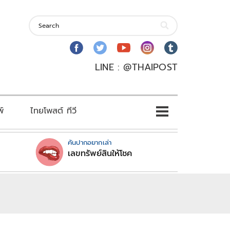
LINE : @THAIPOST
พ์
ไทยโพสต์ ทีวี
คันปากอยากเล่า
เลขทรัพย์สินให้โชค