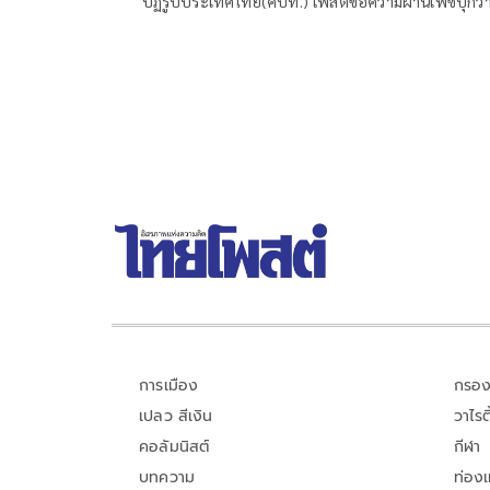
ปฏิรูปประเทศไทย(คปท.) โพสต์ข้อความผ่านเฟซบุ๊กว่
ใส่รองเท้าผ้าใบแล้วไปต่อ
การเมือง
กรอง
เปลว สีเงิน
วาไรตี
คอลัมนิสต์
กีฬา
บทความ
ท่อง