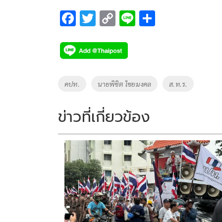
F
T
C
Li
S
ac
wi
o
n
h
e
tt
p
e
ar
b
er
y
e
o
Li
Tags
คปท.
นายพิชิต ไชยมงคล
ส.ท.ร.
o
n
k
k
ข่าวที่เกี่ยวข้อง