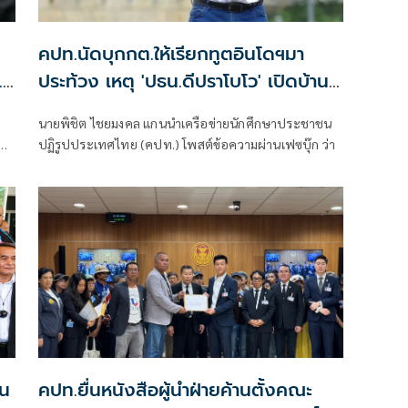
คปท.นัดบุกกต.ให้เรียกทูตอินโดฯมา
.-
ประท้วง เหตุ 'ปธน.ดีปราโบโว' เปิดบ้าน
รับรอง 'ยิ่งลักษณ์'
)
นายพิชิต ไชยมงคล แกนนำเครือข่ายนักศึกษาประชาชน
21
ปฏิรูปประเทศไทย (คปท.) โพสต์ข้อความผ่านเฟซบุ๊ก ว่า
ิน
คปท.ยื่นหนังสือผู้นำฝ่ายค้านตั้งคณะ