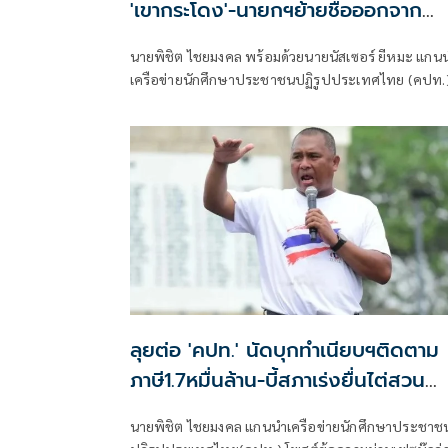
'เขากระโดง'-นายกฯย้ายชื่อออกจาก
ทะเบียนบ้าน
นายพิชิต ไชยมงคล พร้อมด้วยนายนัสเซอร์ ยีหมะ แกน
เครือข่ายนักศึกษาประชาชนปฏิรูปประเทศไทย (คปท.
รวมไปถึงตัวแทนสมาพันธ์แรงงานรัฐวิสาหกิจสัมพันธ์ ส
พันธ์สมานฉันท์แรงงานไทย และสหภาพแรงงาน
รัฐวิสาหกิจรถไฟแห่งประเทศไทย เข้ายื่นหนังสือต่อนา
อนุทิน ชาญวีรกูล นายกรัฐมนตรี
ลุยต่อ 'คปท.' นัดบุกทำเนียบฯติดตาม
ภาษี1.7หมื่นล้าน-บี้สภาเร่งยื่นไต่สวน
'ศักดิ์สยาม'
นายพิชิต ไชยมงคล แกนนำเครือข่ายนักศึกษาประชาช