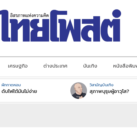
เศรษฐกิจ
ต่างประเทศ
บันเทิง
หนังสือพิม
ผักกาดหอม
วิสามัญบันเทิง
ดับไฟใต้มันไม่ง่าย
สุภาพบุรุษผู้อาวุโส?