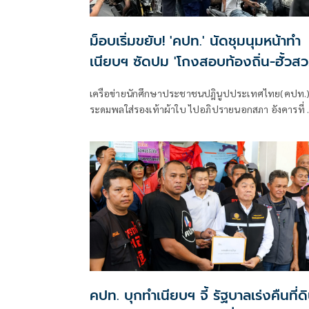
ม็อบเริ่มขยับ! 'คปท.' นัดชุมนุมหน้าทำ
เนียบฯ ซัดปม 'โกงสอบท้องถิ่น-ฮั้วสว
เขากระโดง-น้ำมัน'
เครือข่ายนักศึกษาประชาชนปฎินูปประเทศไทย(คปท.
ระดมพลใส่รองเท้าผ้าใบ ไปอภิปรายนอกสภา อังคารที่ 
กรกฎาคมนี้
คปท. บุกทำเนียบฯ จี้ รัฐบาลเร่งคืนที่ด