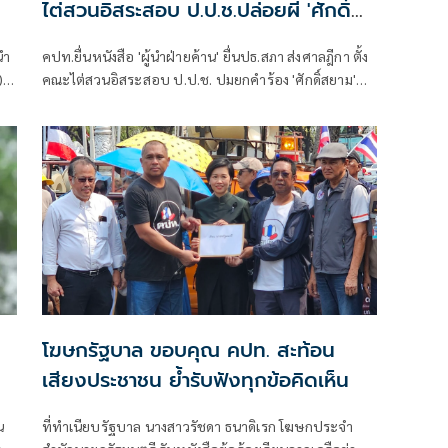
ไต่สวนอิสระสอบ ป.ป.ช.ปล่อยผี 'ศักดิ์
สยาม'
นำ
คปท.ยื่นหนังสือ 'ผู้นำฝ่ายค้าน' ยื่นปธ.สภา ส่งศาลฎีกา ตั้ง
)
คณะไต่สวนอิสระสอบ ป.ป.ช. ปมยกคำร้อง 'ศักดิ์สยาม'
มา
ด้าน 'ปชน.' คาดยื่นต้นมิ.ย. ขณะที่ประชาธิปัตย์-ไทยภักดี-
เสรีรวมไทย ประกาศพร้อมหนุน
ย
โฆษกรัฐบาล ขอบคุณ คปท. สะท้อน
เสียงประชาชน ย้ำรับฟังทุกข้อคิดเห็น
น
ที่ทำเนียบรัฐบาล นางสาวรัชดา ธนาดิเรก โฆษกประจำ