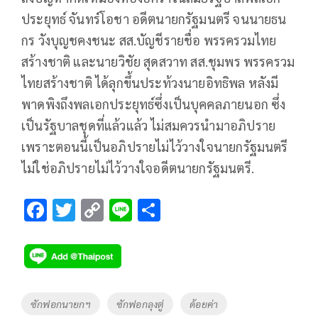
ประยุทธ์ จันทร์โอชา อดีตนายกรัฐมนตรี จนนายธน
กร วังบุญชคงชนะ สส.บัญชีรายชื่อ พรรครวมไทย
สร้างชาติ และนายวิชัย สุดสวาท สส.ชุมพร พรรครวม
ไทยสร้างชาติ ได้ลุกขึ้นประท้วงนายอิทธิพล หลังมี
พาดพิงถึงพลเอกประยุทธ์ซึ่งเป็นบุคคลภายนอก ซึ่ง
เป็นรัฐบาลชุดที่แล้วแล้ว ไม่สมควรนำมาอภิปราย
เพราะตอนนี้เป็นอภิปรายไม่ไว้วางใจนายกรัฐมนตรี
ไม่ใช่อภิปรายไม่ไว้วางใจอดีตนายกรัฐมนตรี.
F
T
C
Li
S
ac
wi
o
n
h
e
tt
p
e
ar
b
er
y
e
o
Li
Tags
ซักฟอกนายกฯ
ซักฟอกลุงตู่
ด้อยค่า