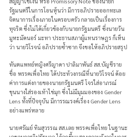
สัญญาใช้เงิน หรือ Promissory Note ของนายก
รัฐมนตรีในการโอนหุ้นว่า มีการอภิปรายออกทะเล
จิตนาการเรื่องภายในครอบครัว กลายเป็นเรื่องการ
ทุจริต ซึ่งไม่ได้เกี่ยวข้องกับนายกรัฐมนตรี ซึ่งนายวัน
มูหะมัดนอร์ มะทา ประธานสภาผู้แทนราษฎร ก็เห็น
ว่า นายวิโรจน์ อภิปรายซ้ำซาก จึงขอให้อภิปรายสรุป
ทันตแพทย์หญิงศรีญาดา ปาลิมาพันธ์ สส.บัญชีราย
ชื่อ พรรคเพื่อไทย ได้ประท้วงกรณีที่นายวิโรจน์ ด้อย
ค่าการแต่งกายของนายกรัฐมนตรี โจรใส่อาภรณ์
ขุนนางใส่รองเท้าไข่มุก ซึ่งไม่มีมุมมองของ Gender
Lens ทั้งที่ปัจจุบัน มีการรณรงค์เรื่อง Gender Lens
อย่างแพร่หลาย
นายศรัณย์ ทิมสุวรรณ สส.เลย พรรคเพื่อไทย ในฐานะ
เลขานุการวิปรัฐบาล ได้ลุกขึ้นแสดงความกังวลในการ