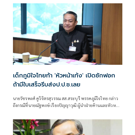
เด็กภูมิใจไทยท้า 'หัวหน้าเท้ง' เปิดซักฟอก
ถ้ามีใบเสร็จรีบส่งป.ป.ช.เลย
นายวัชรพงศ์ คูวิจิตรสุวรรณ สส.สระบุรี พรรคภูมิใจไทย กล่าว
ถึงกรณีที่นายณัฐพงษ์ เรืองปัญญาวุฒิ ผู้นำฝ่ายค้านและหัวหน้า
พรรคประชา