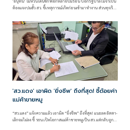
'อนุทิน' ไม่หวั่นโดนซักฟอกหลายปมร้อน บอกรัฐบาลไม่จำเป็น
ต้องแจงปมฮั้ว สว. ชี้เหตุการณ์เกิดก่อนเข้ามาทำงาน ส่วนทุจริต
สอบท้องถิ่นทำเต็มที่ เรื่องจบแล้ว ยันไม่ต้องมีองครักษ์พิทักษ์
'สว.แดง' เอาผิด 'ยิ่งชีพ' ถึงที่สุด! ชี้ด้อยค่า
แม่ค้าขายหมู
“สว.แดง” แจ้งความแล้ว เอาผิด “ยิ่งชีพ” ถึงที่สุด! แนะลดอัตตา-
เลิกจมไม่ลง ชี้ รธน.เปิดโอกาสแม่ค้าขายหมูเป็น สว.แต่กลับถูก
ด้อยค่าไม่หยุด