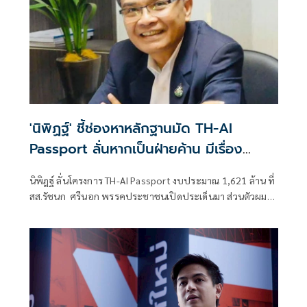
'นิพิฏฐ์' ชี้ช่องหาหลักฐานมัด TH-AI
Passport ลั่นหากเป็นฝ่ายค้าน มีเรื่อง
ซักฟอกรัฐบาลอื้อ
นิพิฎฐ์ ลั่นโครงการ TH-AI Passport งบประมาณ 1,621 ล้าน ที่
สส.รัชนก ศรีนอก พรรคประชาชนเปิดประเด็นมา ส่วนตัวผมใน
ฐานะประชาชน ผมไม่ไว้วางใจรัฐบาลแล้ว