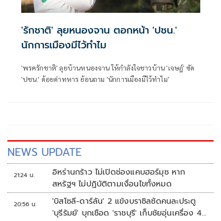
'รักชาติ' ลุยหนองจาน ตอกหน้า 'ปชน.'
นักการเมืองมีไว้ทำไม
'พรครักชาติ' ลุยบ้านหนองจาน ให้กำลังใจชาวบ้าน 'เจษฎ์' ซัด
'ปชน.' ด้อยด่าทหาร ย้อนถาม 'นักการเมืองมีไว้ทำไม'
NEWS UPDATE
อิหร่านกร้าว ไม่เปิดช่องแคบฮอร์มุซ หาก
21:24 น.
สหรัฐฯ ไม่ปฏิบัติตามเงื่อนไขทั้งหมด
'บิสโซลี-ดาร์ลัน' 2 แข้งบราซิลซัดคนละประตู
20:56 น.
'บุรีรัมย์' บุกเชือด 'ราชบุรี' เก็บชัยอุ่นเครื่อง 4