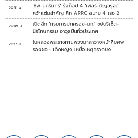
นัดรวด
'ชิพ-นครินทร์' รั้งท็อป 4 'เฟอร์-ปัญจรุจน์'
20:51 น.
คว้าแต้มสำคัญ ศึก ARRC สนาม 4 เรซ 2
เปิดลึก 'กรมการปกครอง-มท.' ขยับรีเซ็ต-
20:45 น.
นิรโทษกรรม อาวุธปืนทั่วประเทศ
ในหลวงพระราชทานพวงมาลาวางหน้าหีบศพ
20:17 น.
รองผอ.- เด็กหญิง เหยื่อเหตุกราดยิง