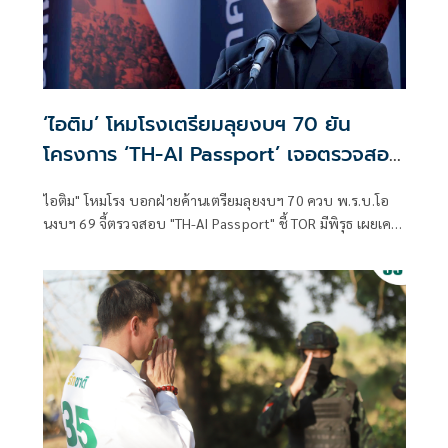
‘ไอติม’ โหมโรงเตรียมลุยงบฯ 70 ยัน
โครงการ ‘TH-AI Passport’ เจอตรวจสอบ
หนักแน่
ไอติม" โหมโรง บอกฝ่ายค้านเตรียมลุยงบฯ 70 ควบ พ.ร.บ.โอ
นงบฯ 69 จี้ตรวจสอบ "TH-AI Passport" ชี้ TOR มีพิรุธ เผยเคย
ติงระบบสะสมทักษะ สมัย "ภูมิใจไทย" เป็นเจ้ากระทรวง อว. แต่
ยังดันต่อ ชม "อ.เชน" รับไม้ต่อแล้วรื้อ TOR อุดรอยรั่ว ยอมรับ
ซักฟอกรอบนี้ไม่ทัน ขอคุยพรรคร่วมฝ่ายค้านก่อน