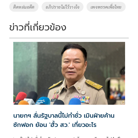
o
n
ติดหล่มอดีต
อภิปรายไม่ไว้วางใจ
เพจพรรคเพื่อไทย
k
k
ข่าวที่เกี่ยวข้อง
นายกฯ ลั่นรัฐบาลนี้ไม่ทำชั่ว เมินฝ่ายค้าน
ซักฟอก ย้อน 'ฮั้ว สว.' เกี่ยวอะไร