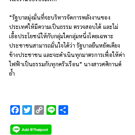
“รัฐบาลมุ่งมั่นที่จะบริหารจัดการพลังงานของ
ประเทศให้มีความเป็นธรรม ตรวจสอบได้ และไม่
เอื้อประโยชน์ให้กับกลุ่มใดกลุ่มหนึ่งโดยเฉพาะ
ประชาชนสามารถมั่นใจได้ว่า รัฐบาลยืนหยัดเคียง
ข้างประชาชน และจะดำเนินทุกมาตรการเพื่อให้ค่า
ไฟฟ้าเป็นธรรมกับทุกครัวเรือน” นางสาวศศิกานต์
ย้ำ
F
T
C
Li
S
ac
wi
o
n
h
e
tt
p
e
ar