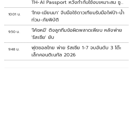
TH-AI Passport หวังกำกับใช้งบเหมาะสม ชู
จุดเด่นคนไทยได้ใช้ AI ระดับโปร ลดเหลื่อมล้ำ
'ไทย-เมียนมา' จับมือใช้ดาวเทียมรับมือไฟป่า-น้ำ
10:01 น.
ทางเทคโนโลยี เซฟงบไปกว่า900ล้าน เชื่อหาก
ท่วม-ภัยพิบัติ
ใช้เต็มที่เอกชนขาดทุนย่อยยับ
'โค้ชหมี' ติงลูกทีมข้อผิดพลาดเพียบ หลังพ่าย
9:50 น.
'รัสเซีย' ยับ
ฟุตซอลไทย พ่าย รัสเซีย 1-7 จบอันดับ 3 โต๊ะ
9:48 น.
เล็กคอนติเนทัล 2026