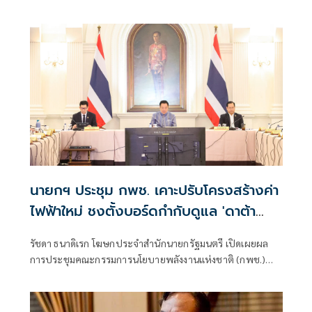
ไม่เคยนิ่งนอนใจ สั่งการใกล้ชิดห้ามทอดทิ้งประชาชน
นายกฯ ประชุม กพช. เคาะปรับโครงสร้างค่า
ไฟฟ้าใหม่ ชงตั้งบอร์ดกำกับดูแล 'ดาต้า
เซ็นเตอร์'
รัชดา ธนาดิเรก โฆษกประจำสำนักนายกรัฐมนตรี เปิดเผยผล
การประชุมคณะกรรมการนโยบายพลังงานแห่งชาติ (กพช.)
ครั้งที่ 2/2569 ที่มีนายกรัฐมนตรี เป็นประธานการประชุมว่า ที่
ประชุมมีมติเห็นชอบมาตรการสำคัญด้านพลังงาน เรื่อง
โครงสร้างอัตราค่าไฟฟ้า