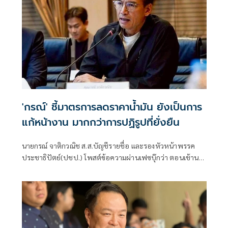
'กรณ์' ชี้มาตรการลดราคาน้ำมัน ยังเป็นการ
แก้หน้างาน มากกว่าการปฏิรูปที่ยั่งยืน
นายกรณ์ จาติกวณิช ส.ส.บัญชีรายชื่อ และรองหัวหน้าพรรค
ประชาธิปัตย์(ปชป.) โพสต์ข้อความผ่านเฟซบุ๊กว่า ตอนเช้านา
ยกฯ สั่งการ รัฐมนตรีพลังงานให้ลดราคาน้ำมัน ตกเย็นมีประกาศ
ลดราคาน้ำมันพรุ่งนี้เช้าทันที