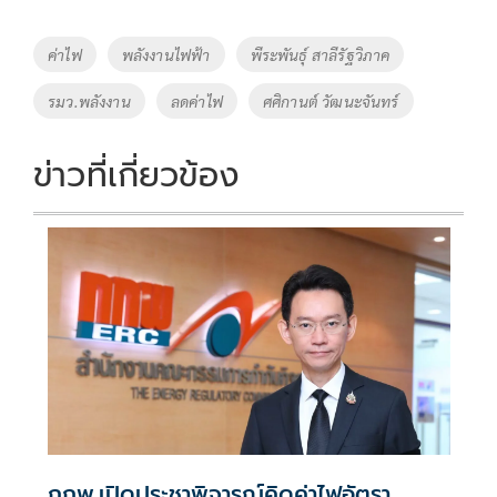
b
er
y
e
o
Li
Tags
ค่าไฟ
พลังงานไฟฟ้า
พีระพันธุ์ สาลีรัฐวิภาค
o
n
รมว.พลังงาน
ลดค่าไฟ
ศศิกานต์ วัฒนะจันทร์
k
k
ข่าวที่เกี่ยวข้อง
กกพ.เปิดประชาพิจารณ์คิดค่าไฟอัตรา