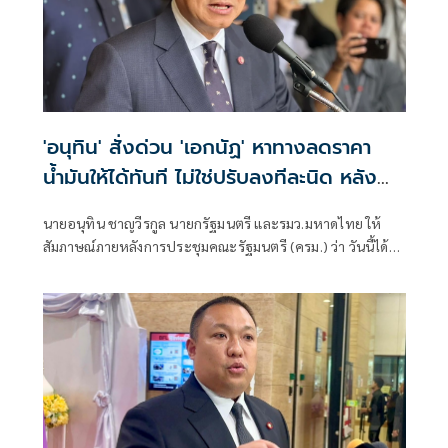
'อนุทิน' สั่งด่วน 'เอกนัฏ' หาทางลดราคา
น้ำมันให้ได้ทันที ไม่ใช่ปรับลงทีละนิด หลัง
ราคาตลาดโลกลดแล้ว
นายอนุทิน ชาญวีรกูล นายกรัฐมนตรี และรมว.มหาดไทย ให้
สัมภาษณ์ภายหลังการประชุมคณะรัฐมนตรี (ครม.) ว่า วันนี้ได้สั่ง
การให้นายเอกนัฏ พร้อมพันธุ์ รมว.พลังงาน ไปหาทางในการลด
ราคาขายปลีกน้ำมันลงให้ได้ เหตุผลคือประชาชนทั่วไปได้รับ
ทราบราคาน้ำในตลาดโลกได้ลดลงแล้วและราคาอยู่ในระดับที่
ทรงตัว ราคาขายปลีกในประเทศก็สมควรที่จะลดลง