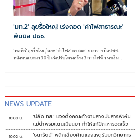
'มท.2' ลุยรื้อใหญ่ เร่งถอด 'ค่าไฟสาธารณะ'
พ้นบิล ปชช.
'พลพีร์' ลุยรื้อใหญ่ ถอด 'ค่าไฟสาธารณะ' ออกจากบิลปชช.
หลังทนแบกมา 30 ปี เร่งปรับโครงสร้าง 3 การไฟฟ้า หาเงิน
ชดเชยปีละ 2 หมื่นล้าน ยันเดินหน้าเร็วที่สุด เล็งออกกฎ
กระทรวง​ ชง ครม. บังคับใช้
NEWS UPDATE
'ปลัด ทส.' แจงตั้งคณะทำงานสางปมสารพิษใน
10:08 น.
แม่น้ำพรมแดนเมียนมา ทำให้แก้ปัญหารวดเร็ว
'ธนารัตน์' พลิกเสียงค้านแจงเหตุรับบทวิทยากร
10:02 น.