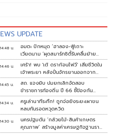
EWS UPDATE
อมตะ ปักหมุด ‘ฮาลอง-ฟู้เถาะ
14:48 น.
เวียดนาม ’ผุดสมาร์ทซิตี้รับคลื่นย้าย
ฐานผลิต
เศร้า! พบ 'เต้ ดราก้อนไฟว์' เสียชีวิตใน
14:46 น.
เจ้าพระยา หลังปั่นจักรยานออกจาก
บ้านตี 4
สถ. แจงยิบ ปมยกเลิกจัดสอบ
14:45 น.
ข้าราชการท้องถิ่น ปี 66 ชี้ป้องกัน
ทุจริต หวั่นรัฐเสียหาย
ครูเล่านาทีระทึก! ถูกจ่อยิงระยะเผาขน
14:34 น.
หลบทันรอดหวุดหวิด
นครปฐมดัน ‘กล้วยไม้-สินค้าเกษตร
14:30 น.
คุณภาพ’ สร้างมูลค่าเศรษฐกิจฐานราก
ตั้งเป้าเงินสะพัด 10 ล้านบาท