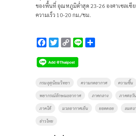
ของพื้นที่ อุณหภูมิต่ำสุด 23-26 องศาเซลเซี
ความเร็ว 10-20 กม./ชม.
F
T
C
Li
S
ac
wi
o
n
h
e
tt
p
e
ar
b
er
y
e
o
Li
Tags
กรมอุตุนิยมวิทยา
ความกดอากาศ
ความชื้น
o
n
พยากรณ์ลักษณะอากาศ
ภาคกลาง
ภาคตะวั
k
k
ภาคใต้
มวลอากาศเย็น
ยอดดอย
ลมตะว
อ่าวไทย