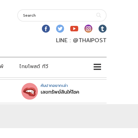
LINE : @THAIPOST
พ์
ไทยโพสต์ ทีวี
คันปากอยากเล่า
เลขทรัพย์สินให้โชค