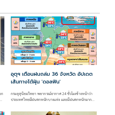
อุตุฯ เตือนฝนถล่ม 36 จังหวัด อัปเดต
เส้นทางไต้ฝุ่น 'ดอลฟิน'
อก
กรมอุตุนิยมวิทยา พยากรณ์อากาศ 24 ชั่วโมงข้างหน้าว่า
ประเทศไทยมีฝนตกหนักบางแห่ง และมีฝนตกหนักมาก
ง
บางพื้นที่ในภาคเหนือ ภาคตะวันออกเฉียงเหนือ และภาค
ตะวันออก