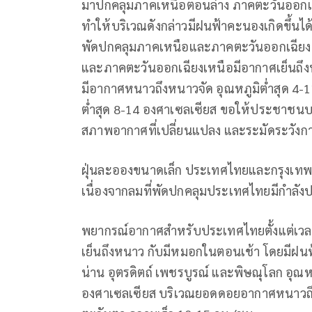
มาปกคลุมภาคเหนือตอนล่าง ภาคตะวันออกเ
ทำให้บริเวณดังกล่าวมีฝนฟ้าคะนองเกิดขึ้นไ
พัดปกคลุมภาคเหนือและภาคตะวันออกเฉียงเ
และภาคตะวันออกเฉียงเหนือมีอากาศเย็นถึ
มีอากาศหนาวถึงหนาวจัด อุณหภูมิต่ำสุด 4-
ต่ำสุด 8-14 องศาเซลเซียส ขอให้ประชาชน
สภาพอากาศที่เปลี่ยนแปลง และระมัดระวังกา
ฝุ่นละอองขนาดเล็ก ประเทศไทยและกรุงเท
เนื่องจากลมที่พัดปกคลุมประเทศไทยมีกำลั
พยากรณ์อากาศสำหรับประเทศไทยตั้งแต่เวลา 06
เย็นถึงหนาว กับมีหมอกในตอนเช้า โดยมีฝนฟ้
น่าน อุตรดิตถ์ เพชรบูรณ์ และพิษณุโลก อุณห
องศาเซลเซียส บริเวณยอดดอยอากาศหนาวถึงห