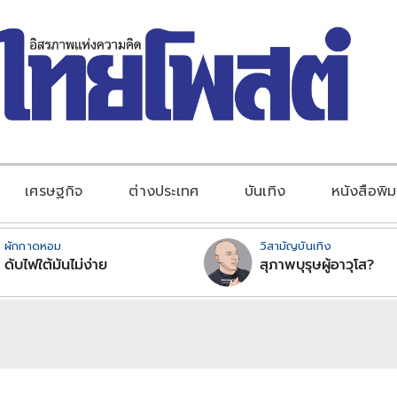
เศรษฐกิจ
ต่างประเทศ
บันเทิง
หนังสือพิม
ผักกาดหอม
วิสามัญบันเทิง
ดับไฟใต้มันไม่ง่าย
สุภาพบุรุษผู้อาวุโส?