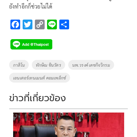
ยังทำอีกก็ช่วยไม่ได้
F
T
C
Li
S
ac
wi
o
n
h
e
tt
p
e
ar
b
er
y
e
o
Li
Tags
กาสิโน
ทักษิณ ชินวัตร
นพ.วรงค์ เดชกิจวิกรม
o
n
เอนเตอร์เทนเมนต์ คอมเพล็กซ์
k
k
ข่าวที่เกี่ยวข้อง