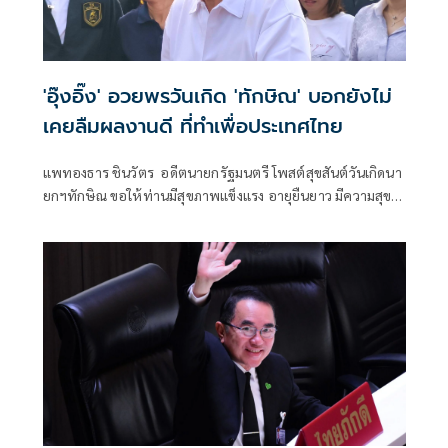
'อุ๊งอิ๊ง' อวยพรวันเกิด 'ทักษิณ' บอกยังไม่
เคยลืมผลงานดี ที่ทำเพื่อประเทศไทย
แพทองธาร ชินวัตร อดีตนายกรัฐมนตรี โพสต์สุขสันต์วันเกิดนา
ยกฯทักษิณ ขอให้ท่านมีสุขภาพแข็งแรง อายุยืนยาว มีความสุข
ในทุกๆวัน