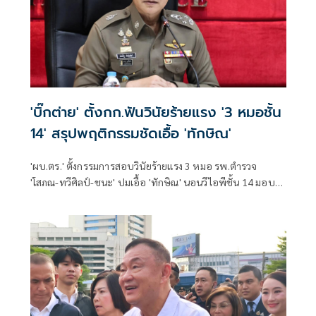
'บิ๊กต่าย' ตั้งกก.ฟันวินัยร้ายแรง '3 หมอชั้น
14' สรุปพฤติกรรมชัดเอื้อ 'ทักษิณ'
'ผบ.ตร.' ตั้งกรรมการสอบวินัยร้ายแรง 3 หมอ รพ.ตำรวจ
'โสภณ-ทวีศิลป์-ชนะ' ปมเอื้อ 'ทักษิณ' นอนวีไอพีชั้น 14 มอบ
หมาย 'พล.ต.อ.อิทธิพล' นั่งประธาน เร่งสรุปโดยเร็ว