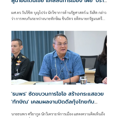
ผู้นำอินโดนีเซีย แค่สีสันการเมือง เผย 'ปรา
โบโว' เพื่อนเก่าทักษิณ พบกันไม่ใช่แปลก ย้ำ
ผศ.ดร.วันวิชิต บุญโปร่ง นักวิชาการด้านรัฐศาสตร์ ม.รังสิต กล่าว
นานาชาติเข้าใจ นายกฯ-รัฐบาล ผู้มีอำนาจตัว
ว่า การพบกันระหว่างนายทักษิณ ชินวัตร อดีตนายกรัฐมนตรี
จริง
กับนายปราโบโว ซูเบียนโต ประธานาธิบดีอินโดนีเซีย ไม่ใช่เรื่อง
ผิดปกติ เพราะทั้งสองมีความสัมพันธ์ส่วนตัวที่สั่งสมมาเป็นเวลา
นาน ภาพที่ออกมา เป็นสีสันการเมืองเท่านั้น
'ธนพร' ซัดขบวนการไอโอ สร้างกระแสอวย
'ทักษิณ' เคลมผลงานปิดดีลกุ้งไทยกับ
มาเลเซีย
นายธนพร ศรียากูล นักวิเคราะห์การเมือง แสดงความคิดเห็นถึง