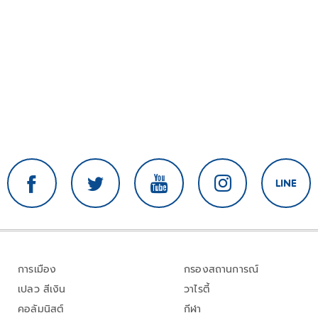
การเมือง
กรองสถานการณ์
เปลว สีเงิน
วาไรตี้
คอลัมนิสต์
กีฬา