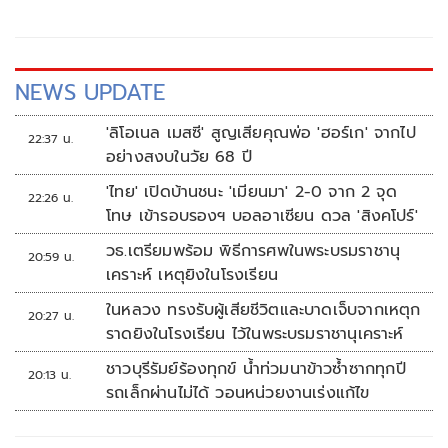
จับตาเลิกมองด้วยอคติ หันมามองผลลัพธ์ต่อประชาชน
NEWS UPDATE
'ลิโอเนล เมสซี' สูญเสียคุณพ่อ 'ฮอร์เก' จากไป
22:37 น.
อย่างสงบในวัย 68 ปี
'ไทย' เปิดบ้านชนะ 'เมียนมา' 2-0 จาก 2 จุด
22:26 น.
โทษ เข้ารอบรองฯ บอลอาเซียน ดวล 'สิงคโปร์'
วธ.เตรียมพร้อม พิธีการศพในพระบรมราชานุ
20:59 น.
เคราะห์ เหตุยิงในโรงเรียน
ในหลวง ทรงรับผู้เสียชีวิตและบาดเจ็บจากเหตุก
20:27 น.
ราดยิงในโรงเรียน ไว้ในพระบรมราชานุเคราะห์
ชาวบุรีรัมย์ร้องทุกข์ น้ำท่วมนาข้าวซ้ำซากทุกปี
20:13 น.
รถเล็กผ่านไม่ได้ วอนหน่วยงานเร่งแก้ไข