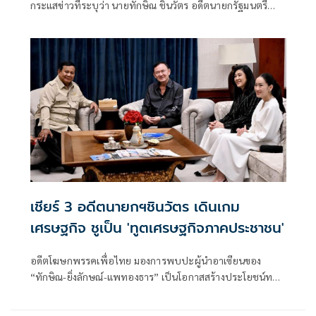
กระแสข่าวที่ระบุว่า นายทักษิณ ชินวัตร อดีตนายกรัฐมนตรี
เป็นผู้มีบทบาทสำคัญในการแก้ไขปัญหาการส่งออกกุ้งไทยไป
ยังประเทศมาเลเซีย โดยระบุว่า ข่าวดังกล่าวเป็นเพียงการสร้าง
กระแสจากผู้สนับสนุนทางการเมืองเท่านั้น
เชียร์ 3 อดีตนายกฯชินวัตร เดินเกม
เศรษฐกิจ ชูเป็น 'ทูตเศรษฐกิจภาคประชาชน'
อดีตโฆษกพรรคเพื่อไทย มองการพบปะผู้นำอาเซียนของ
“ทักษิณ-ยิ่งลักษณ์-แพทองธาร” เป็นโอกาสสร้างประโยชน์ทาง
เศรษฐกิจ ย้ำไม่ใช่การวัดพลังการเมือง แต่เป็นการใช้คอนเน
กชันส่วนตัวช่วยเปิดตลาดใหม่ ดึงการลงทุน พร้อมวอนกลุ่มที่