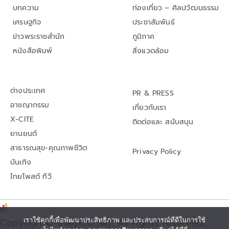
บทความ
ท่องเที่ยว – ศิลปวัฒนธรรม
เศรษฐกิจ
ประชาสัมพันธ์
ข่าวพระราชสำนัก
ภูมิภาค
หนังสือพิมพ์
สิ่งแวดล้อม
ต่างประเทศ
PR & PRESS
อาชญากรรม
เกี่ยวกับเรา
X-CITE
ติดต่อและ สนับสนุน
ยานยนต์
สาธารณสุข-คุณภาพชีวิต
Privacy Policy
บันเทิง
ไทยโพสต์ ทีวี
Copyright© thaipost.net, All rights reserved.,
เราใช้คุกกี้เพื่อพัฒนาประสิทธิภาพ และประสบการณ์ที่ดีในการใช้