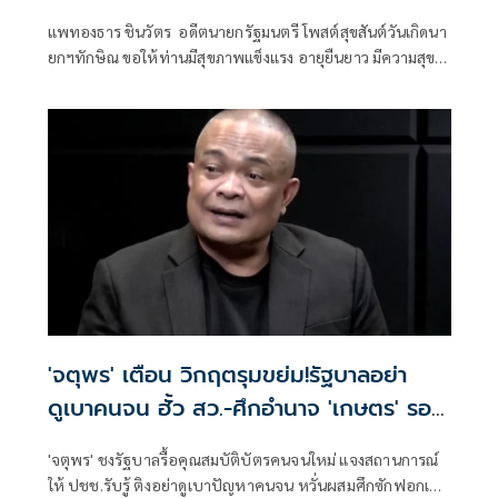
แพทองธาร ชินวัตร อดีตนายกรัฐมนตรี โพสต์สุขสันต์วันเกิดนา
ยกฯทักษิณ ขอให้ท่านมีสุขภาพแข็งแรง อายุยืนยาว มีความสุข
ในทุกๆวัน
'จตุพร' เตือน วิกฤตรุมขย่ม!รัฐบาลอย่า
ดูเบาคนจน ฮั้ว สว.-ศึกอำนาจ 'เกษตร' รอ
ระเบิด
'จตุพร' ชงรัฐบาลรื้อคุณสมบัติบัตรคนจนใหม่ แจงสถานการณ์
ให้ ปชช.รับรู้ ติงอย่าดูเบาปัญหาคนจน หวั่นผสมศึกซักฟอกเปิด