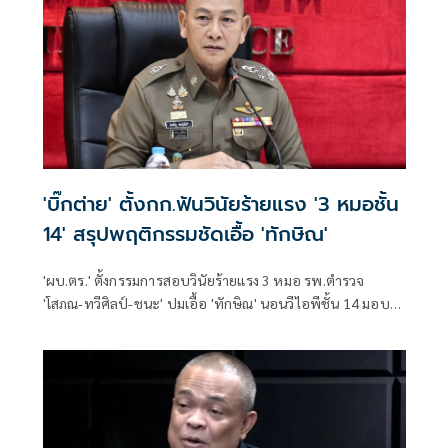
'บิ๊กต่าย' ตั้งกก.ฟันวินัยร้ายแรง '3 หมอชั้น
14' สรุปพฤติกรรมชัดเอื้อ 'ทักษิณ'
'ผบ.ตร.' ตั้งกรรมการสอบวินัยร้ายแรง 3 หมอ รพ.ตำรวจ
'โสภณ-ทวีศิลป์-ชนะ' ปมเอื้อ 'ทักษิณ' นอนวีไอพีชั้น 14 มอบ
หมาย 'พล.ต.อ.อิทธิพล' นั่งประธาน เร่งสรุปโดยเร็ว