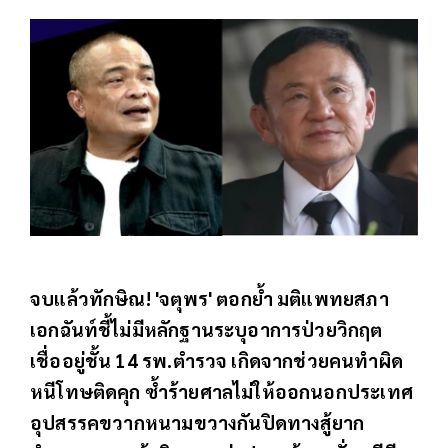
จบแล้วทักษิณ! 'จตุพร' ตอกย้ำ มติแพทยสภา
เอกฉันท์ชี้ไม่มีหลักฐานระบุอาการป่วยวิกฤต
เชื่ออยู่ชั้น 14 รพ.ตำรวจ เกิดจากช่วยคนทำผิด
หนีโทษติดคุก ซ้ำร้ายศาลไม่ให้ออกนอกประเทศ
อุปสรรคขวากหนามขวางกันปิดทางสู้ยาก