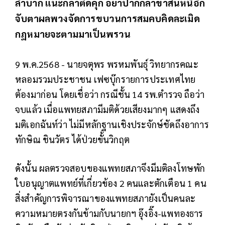
ลำบาก แนะกล้าติดคุก อย่าปากกล้าขาสั่นหนีอีก
จับตาผลพวงจัดการขบวนการสมคบคิดละเมิด
กฎหมายจะตามมาเป็นพรวน
9 พ.ค.2568 - นายจตุพร พรหมพันธุ์ วิทยากรคณะ
หลอมรวมประชาชน เฟซบุ๊กรายการประเทศไทย
ต้องมาก่อน โดยเชื่อว่า กรณีชั้น 14 รพ.ตำรวจ ถือว่า
จบแล้ว เมื่อแพทยสภามีมติด้วยเสียงมากๆ แสดงถึง
มติเอกฉันท์ว่า ไม่มีหลักฐานเชิงประจักษ์ชัดถึงอาการ
ทักษิณ ชินวัตร ได้ป่วยขั้นวิกฤต
ดังนั้น ผลตรวจสอบของแพทยสภาจึงมีมติลงโทษพัก
ใบอนุญาตแพทย์ที่เกี่ยวข้อง 2 คนและตักเตือน 1 คน
สิ่งสำคัญการพิจารณาของแพทยสภายังเป็นคนละ
ความหมายตรงกันข้ามกับนายกฯ อุ๊งอิ๊ง-แพทองธาร