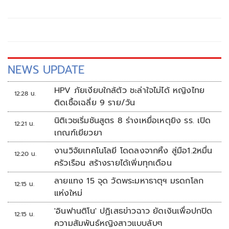
ประชุมสภาหน้า พร้อมกับดักขั้วอำนาจเก่า-ใหม่ใน ก.เกษตร
จ้องล้างบางกัน ชี้ล้วนวิกฤตใหญ่จ่อรุมขย่ม'อนุทิน'
NEWS UPDATE
HPV ภัยเงียบใกล้ตัว ชะล่าใจไม่ได้ หญิงไทย
12:28 น.
ติดเชื้อเฉลี่ย 9 ราย/วัน
นิติเวชเริ่มชันสูตร 8 ร่างเหยื่อเหตุยิง รร. เปิด
12:21 น.
เกณฑ์เยียวยา
งานวิจัยเทคโนโลยี โดดลงจากหิ้ง สู่มือ1.2หมื่น
12:20 น.
ครัวเรือน สร้างรายได้เพิ่มทุกเดือน
ลายแทง 15 จุด วัดพระมหาธาตุฯ มรดกโลก
12:15 น.
แห่งใหม่
'อินฟานติโน' ปฏิเสธข่าวฉาว ยัดเงินเพื่อปกปิด
12:15 น.
ความสัมพันธ์หญิงสาวแบบลับๆ