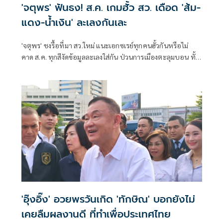
'จตุพร' ฟันธง! ส.ค. เกมฮั้ว สว. เดือด 'ส้ม-
แดง-น้ำเงิน' ละเลงกันเละ
'จตุพร' ชงรื้อที่มา สว.ใหม่ แนะเอกซเรย์ทุกคนฮั้วกันหรือไม่
คาด ส.ค. ทุกสีงัดข้อมูลละเลงใส่กัน ป่วนการเมืองตะลุมบอน ทั้ง
ส้ม-แดง-น้ำเงินเละเทะ ไม่เหลือพื้นที่การเมืองดีให้ยืน
'อุ๊งอิ๊ง' อวยพรวันเกิด 'ทักษิณ' บอกยังไม่
เคยลืมผลงานดี ที่ทำเพื่อประเทศไทย