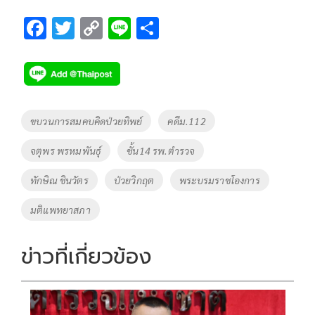
F
T
C
Li
S
ac
wi
o
n
h
e
tt
p
e
ar
b
er
y
e
o
Li
Tags
ขบวนการสมคบคิดป่วยทิพย์
คดีม.112
o
n
จตุพร พรหมพันธุ์
ชั้น14 รพ.ตำรวจ
k
k
ทักษิณ ชินวัตร
ป่วยวิกฤต
พระบรมราชโองการ
มติแพทยาสภา
ข่าวที่เกี่ยวข้อง