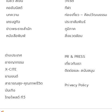
เปลว สีเงิน
วาไรตี้
คอลัมนิสต์
กีฬา
บทความ
ท่องเที่ยว – ศิลปวัฒนธรรม
เศรษฐกิจ
ประชาสัมพันธ์
ข่าวพระราชสำนัก
ภูมิภาค
หนังสือพิมพ์
สิ่งแวดล้อม
ต่างประเทศ
PR & PRESS
อาชญากรรม
เกี่ยวกับเรา
X-CITE
ติดต่อและ สนับสนุน
ยานยนต์
สาธารณสุข-คุณภาพชีวิต
Privacy Policy
บันเทิง
ไทยโพสต์ ทีวี