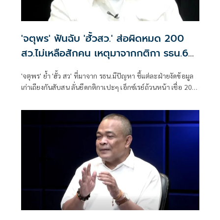
'จตุพร' ฟันฉับ 'ฮั้วสว.' ส่อผิดหมด 200
สว.ไม่เหลือสักคน เหตุมาจากกติกา รธน.60
เป็นปัญหา
'จตุพร' ย้ำ 'ฮั้ว สว' ที่มาจาก รธน.มีปัญหา ชี้แต่ละฝ่ายงัดข้อมูล
เก่าเถียงกันสับสน ลั่นยึดกติกาเปะๆ เอ็กซ์เรย์ถ้วนหน้า เชื่อ 200
สว.ไม่เหลือสักคน