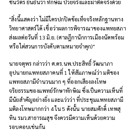
ชินวัตร ยืนยันว่า ทักษิณ ป่วยจริงและผ่าตัดจริงด้วย
"สิ่งนี้แสดงว่า ไม่มีใครปกปิดข้อเท็จจริงหลักฐานทาง
วิทยาศาสตร์ได้ เชื่อว่าผลการพิจารณาของแพทยสภา
ส่งผลต่อวันที่ 13 มิ.ย. (ศาลฎีกานักการเมืองนัดพร้อม
หรือไต่สวนการบังคับตามหมายจำคุก)"
นายจตุพร กล่าวว่า ศ.ดร.นพ.ประสิทธิ์ วัฒนาภา
อุปนายกแพทยสภาคนที่ 1 ให้สัมภาษณ์ว่า มติของ
แพทยสภามีจำนวนมาก ๆ ที่ออกเสียงลงโทษ
จริยธรรมของแพทย์รักษาทักษิณ ซึ่งเป็นความเห็นที่
มีนัยสำคัญอย่างยิ่ง และแว่วว่า ที่ประชุมแพทยสภามี
มติลงโทษมากกว่า 4 ใน 5 ดังนั้น นายสมศักดิ์ เทพสุ
ทิน รมว.สาธารณสุข จึงควรมีความเห็นด้วยความ
รอบคอบเช่นกัน