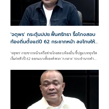
'จตุพร' กระตุ้นปปช.ฟื้นศรัทธา รื้อโกงสอบ
ท้องถิ่นตั้งแต่ปี 62 กระชากหน้า ลงโทษให้
เข็ดหลาบ
'จตุพร' กระชากหน้าเครือข่ายโกงสอบท้องถิ่น ชี้ปฐมบททุจริต
เริ่มก่อตัวปี 62 ออกแบบตั้งองค์พวก 'ก.กลาง' รวบอำนาจทำ
รมต.เป็นฝ่ายเสียงข้างน้อย กระตุ้น ปปช.รื้อตรวจสอบตั้งแต่ปี
62 จับกุมลงโทษให้เข็ดหลาบ