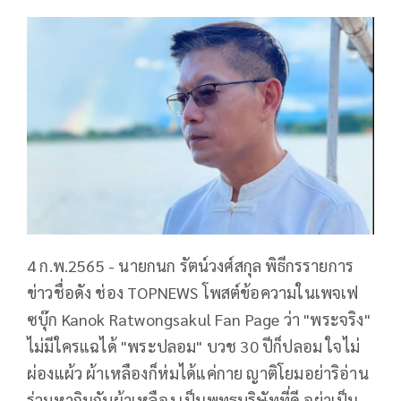
4 ก.พ.2565 - นายกนก รัตน์วงศ์สกุล พิธีกรรายการ
ข่าวชื่อดัง ช่อง TOPNEWS โพสต์ข้อความในเพจเฟ
ซบุ๊ก Kanok Ratwongsakul Fan Page ว่า "พระจริง"
ไม่มีใครแฉได้ "พระปลอม" บวช 30 ปีก็ปลอม ใจไม่
ผ่องแผ้ว ผ้าเหลืองก็ห่มได้แค่กาย ญาติโยมอย่าริอ่าน
ร่วมหากินกับผ้าเหลือง เป็นพุทธบริษัทที่ดี อย่าเป็น