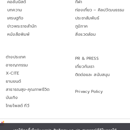
คอลัมนิสต์
กีฬา
บทความ
ท่องเที่ยว – ศิลปวัฒนธรรม
เศรษฐกิจ
ประชาสัมพันธ์
ข่าวพระราชสำนัก
ภูมิภาค
หนังสือพิมพ์
สิ่งแวดล้อม
ต่างประเทศ
PR & PRESS
อาชญากรรม
เกี่ยวกับเรา
X-CITE
ติดต่อและ สนับสนุน
ยานยนต์
สาธารณสุข-คุณภาพชีวิต
Privacy Policy
บันเทิง
ไทยโพสต์ ทีวี