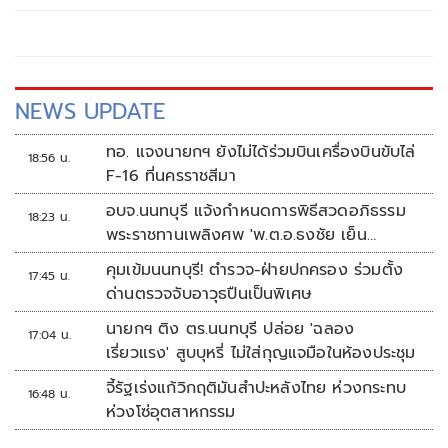
NEWS UPDATE
ทอ. แจงนายกฯ ยังไม่ได้ร่วมบินเครื่องบินขับไล่
18:56 น.
F-16 ที่นครราชสีมา
อบจ.นนทบุรี แจ้งกำหนดการพิธีสวดอภิธรรม
18:23 น.
พระราชทานเพลิงศพ 'พ.ต.อ.ธงชัย เย็น
ประเสริฐ'
คุมเข้มนนทบุรี! ตำรวจ-ฝ่ายปกครอง ร่วมตั้ง
17:45 น.
ด่านตรวจจับอาวุธปืนเป็นพิเศษ
นายกฯ ติง ตร.นนทบุรี ปล่อย 'ฉลอง
17:04 น.
เรี่ยวแรง' สูบบุหรี่ ไม่ใส่กุญแจมือในห้องประชุม
จี้รัฐเร่งแก้วิกฤติมันสำปะหลังไทย ห่วงกระทบ
16:48 น.
ห่วงโซ่อุตสาหกรรม