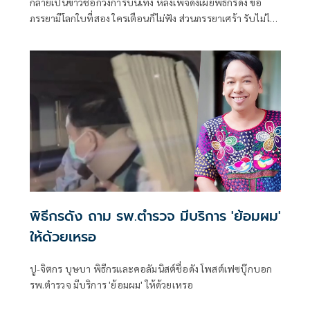
กลายเป็นข่าวช็อกวงการบันเทิง หลังเพจดังเผยพิธีกรดัง ขอ
ภรรยามีโลกใบที่สอง ใครเตือนก็ไม่ฟัง ส่วนภรรยาเศร้า รับไม่ได้
กับเรื่องดังกล่าว ก่อนที่ต่อมาจะมีการเฉลยว่าหมายถึงคู่ของ
พีเค-ปิยะวัฒน์ เข็มเพชร และ โยเกิร์ต-ณัฐฐชาช์ บุญประชม
ล่าสุดทั้งพีเคและโยเกิร์ต ขอเปิดใจที่แรกและที่เดียวในรายการ
คุยแซ่บShow ดำเนินรายการโดย หนิง ปณิตา และ บูม สุภาพร
โดยจะไม่มีการให้สัมภาษณ์ผ่านสื่อหรือรายการไหนอีก
พิธีกรดัง ถาม รพ.ตำรวจ มีบริการ 'ย้อมผม'
ให้ด้วยเหรอ
ปู-จิตกร บุษบา พิธีกรและคอลัมนิสต์ชื่อดัง โพสต์เฟซบุ๊กบอก
รพ.ตำรวจ มีบริการ 'ย้อมผม' ให้ด้วยเหรอ