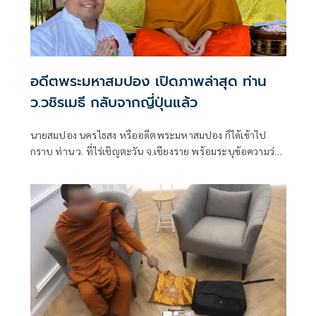
อดีตพระมหาสมปอง เปิดภาพล่าสุด ท่าน
ว.วชิรเมธี กลับจากญี่ปุ่นแล้ว
นายสมปอง นครไธสง หรืออดีตพระมหาสมปอง ก็ได้เข้าไป
กราบ ท่าน ว. ที่ไร่เชิญตะวัน จ.เชียงราย พร้อมระบุข้อความว่า
“มากราบพระพี่ชายครับ”.