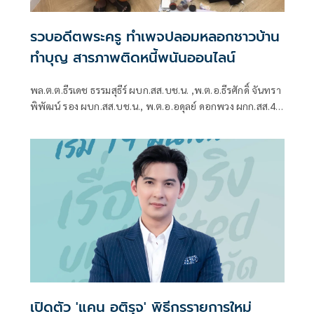
รวบอดีตพระครู ทำเพจปลอมหลอกชาวบ้าน
ทำบุญ สารภาพติดหนี้พนันออนไลน์
พล.ต.ต.ธีรเดช ธรรมสุธีร์ ผบก.สส.บช.น. ,พ.ต.อ.ธีรศักดิ์ จันทรา
พิพัฒน์ รอง ผบก.สส.บช.น., พ.ต.อ.อดุลย์ ดอกพวง ผกก.สส.4
บก.สส.บช.น พร้อมเจ้าหน้าที่ร่วมกันจับกุม
เปิดตัว 'แคน อติรุจ' พิธีกรรายการใหม่