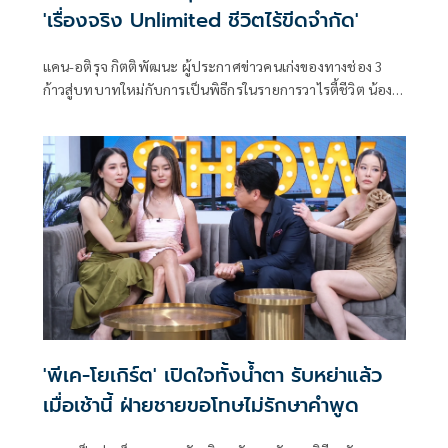
'เรื่องจริง Unlimited ชีวิตไร้ขีดจำกัด'
แคน-อติรุจ กิตติพัฒนะ ผู้ประกาศข่าวคนเก่งของทางช่อง 3
ก้าวสู่บทบาทใหม่กับการเป็นพิธีกรในรายการวาไรตี้ชีวิต น้อง
ใหม่แกะกล่อง “เรื่องจริงUnlimited ชีวิตไร้ขีดจำกัด” การัน
ตีความเข้มข้นครบรสจากทีมผู้สร้าง “เรื่องจริงผ่านจอ” เพราะ
ทุกชีวิตมีเอกลักษณ์เฉพาะตัว...แต่ชีวิตไร้ขีดจำกัด และชีวิตลิขิต
ได้ด้วยตัวเอง
'พีเค-โยเกิร์ต' เปิดใจทั้งน้ำตา รับหย่าแล้ว
เมื่อเช้านี้ ฝ่ายชายขอโทษไม่รักษาคำพูด