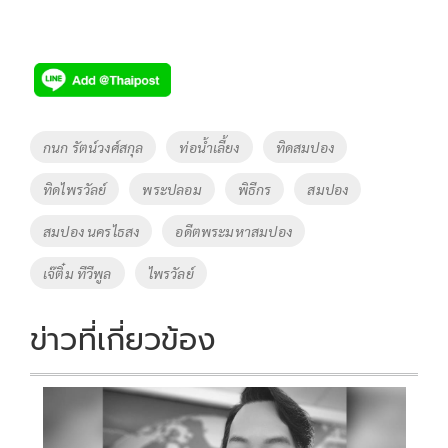
Tags
กนก รัตน์วงศ์สกุล
ท่อน้ำเลี้ยง
ทิดสมปอง
ทิดไพรวัลย์
พระปลอม
พิธีกร
สมปอง
สมปอง นครไธสง
อดีตพระมหาสมปอง
เจ๊ติ๋ม ทีวีพูล
ไพรวัลย์
ข่าวที่เกี่ยวข้อง