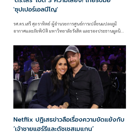
'ซุปเปอร์เอลนีโญ'
รศ.ดร.เสรี ศุภราทิตย์ ผู้อำนวยการศูนย์การเปลี่ยนแปลงภูมิ
อากาศและภัยพิบัติ มหาวิทยาลัยรังสิต และรองประธานมูลนิธิ
สภาเตือนภัยพิบัติแห่งชาติ โพสต์ข้อความเฟซบุ๊กเรื่อง "เอลนีโญ
หรือซุปเปอร์เอลนีโญ จงเรียนรู้เพื่อเตรียมพร้อมรับมือ"
Netflix ปฏิเสธข่าวลือเรื่องความขัดแย้งกับ
‘เจ้าชายแฮร์รีและดัชเชสเมแกน’