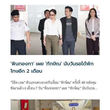
จากสงครามในตะวันออกกลาง ซึ่งเจ้าหน้าที่กล่าวว่าเรื่องราวดัง
กล่าวอาจก่อให้เกิดความตื่นตระหนกและบั่นทอนความเชื่อมั่น
ในรัฐบาลได้
'พินทองทา' เผย 'ทักษิณ' นับวันรอได้พัก
โทษอีก 2 เดือน
"โอ๊ค-เอม" ตัวแทนครอบครัวเยี่ยม "ทักษิณ" ครั้งที่ 48 หลังคุม
ขังมาแล้ว 6 เดือน 7 วัน "พินทองทา" เผย “ทักษิณ” นับวันรอพัก
โทษ อีกเพียง 2 เดือน ถือคติต้องไม่เครียด ส่งกำลังใจให้กันและ
กัน เชื่อ คนข้างในกำลังใจดี-ไม่เศร้า คนรอก็กำลังใจดีตามไปด้วย
ส่วน “สภา สส.” เตรียมโหวตชื่อนายกฯ “ทักษิณ” ยังไม่ได้ฝาก