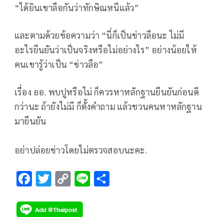
“ได้ยินเขาลือกันว่าทักษิณหนีแล้ว”
และตามด้วยข้อความว่า “นี่ก็เป็นข่าวลือนะ ไม่มี
อะไรยืนยันว่าเป็นจริงหรือไม่อย่างไร” อย่างน้อยให้
คนเขารู้ว่าเป็น “ข่าวลือ”
เรื่อง ออ. พบปูหรือไม่ ก็ควรหาหลักฐานยืนยันก่อนดี
กว่านะ ถ้ายังไม่มี ก็ตั้งคำถาม แล้วชวนคนหาหลักฐาน
มายืนยัน
อย่าปล่อยข่าวโดยไม่ตรวจสอบนะคะ.
F
T
C
Li
S
ac
wi
o
n
h
e
tt
p
e
ar