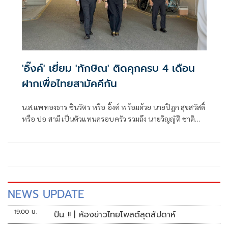
'อิ๊งค์' เยี่ยม 'ทักษิณ' ติดคุกครบ 4 เดือน
ฝากเพื่อไทยสามัคคีกัน
น.ส.แพทองธาร ชินวัตร หรือ อิ๊งค์ พร้อมด้วย นายปิฎก สุขสวัสดิ์
หรือ ปอ สามี เป็นตัวแทนครอบครัว รวมถึง นายวิญญัติ ชาติ
มนตรี ทนายความส่วนตัว ทั้งหมดมีสีหน้ายิ้มแย้ม และยกมือไหว้
สื่อมวลชนรวมถึงมวลชนคนเสื้อแดงที่มาปักหลักรออยู่ด้านหน้า
เรือนจำ โดยการเยี่ยมอาจใช้เวลาประมาณ 1 ชั่วโมง
NEWS UPDATE
19:00 น.
ปืน..!! | ห้องข่าวไทยโพสต์สุดสัปดาห์