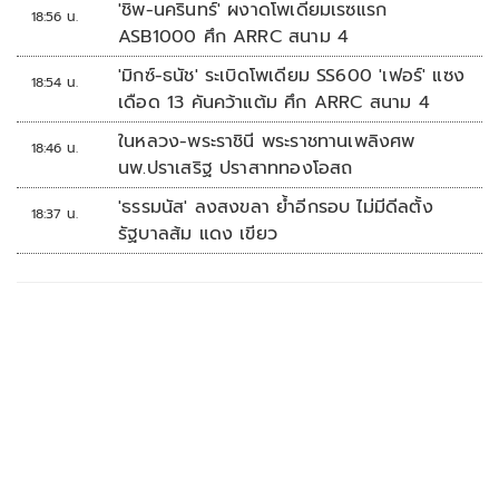
'ชิพ-นครินทร์' ผงาดโพเดียมเรซแรก
18:56 น.
ASB1000 ศึก ARRC สนาม 4
'มิกซ์-ธนัช' ระเบิดโพเดียม SS600 'เฟอร์' แซง
18:54 น.
เดือด 13 คันคว้าแต้ม ศึก ARRC สนาม 4
ในหลวง-พระราชินี พระราชทานเพลิงศพ
18:46 น.
นพ.ปราเสริฐ ปราสาททองโอสถ
'ธรรมนัส' ลงสงขลา ย้ำอีกรอบ ไม่มีดีลตั้ง
18:37 น.
รัฐบาลส้ม แดง เขียว