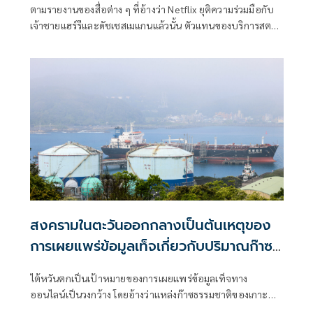
ตามรายงานของสื่อต่าง ๆ ที่อ้างว่า Netflix ยุติความร่วมมือกับ
เจ้าชายแฮร์รีและดัชเชสเมแกนแล้วนั้น ตัวแทนของบริการสตรีม
มิงได้ออกมาแสดงความคิดเห็นเกี่ยวกับเรื่องนี้แล้ว
สงครามในตะวันออกกลางเป็นต้นเหตุของ
การเผยแพร่ข้อมูลเท็จเกี่ยวกับปริมาณก๊าซที่
ส่งให้ไต้หวัน
ไต้หวันตกเป็นเป้าหมายของการเผยแพร่ข้อมูลเท็จทาง
ออนไลน์เป็นวงกว้าง โดยอ้างว่าแหล่งก๊าซธรรมชาติของเกาะที่
ปกครองตนเองแห่งนี้จะหมดลงในไม่ช้าเนื่องจากการหยุดชะงัก