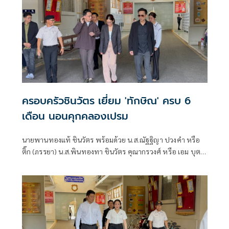
อะไรถึงพรรคเพื่อไทย ส่วนใหญ่คุยเรื่องหลานและสุขภาพ ไม่
คุยการเมือง
ครอบครัวชินวัตร เยี่ยม 'ทักษิณ' ครบ 6
เดือน นอนคุกคลองเปรม
นายพานทองแท้ ชินวัตร พร้อมด้วย น.ส.ณัฐฐิญา ปวงคำ หรือ
ติ๊ก (ภรรยา) น.ส.พินทองทา ชินวัตร คุณากรวงศ์ หรือ เอม บุตร
สาวคนกลางของนายทักษิณ และนายณัฐพงศ์ คุณากรวงศ์ หรือ
พงศ์ สามีของ น.ส.พินทองทา เป็นตัวแทนครอบครัวเดินทางเข้า
เยี่ยมนายทักษิณ ภายในเรือนจำ