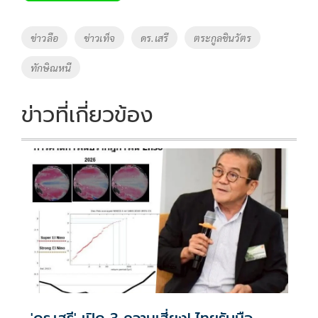
b
er
y
e
o
Li
Tags
ข่าวลือ
ข่าวเท็จ
ดร.เสรี
ตระกูลชินวัตร
o
n
ทักษิณหนี
k
k
ข่าวที่เกี่ยวข้อง
'ดร.เสรี' เปิด 3 ความเสี่ยง! ไทยรับมือ